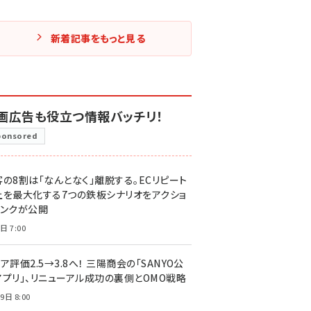
新着記事をもっと見る
画広告も役立つ情報バッチリ！
ponsored
客の8割は「なんとなく」離脱する。ECリピート
上を最大化する7つの鉄板シナリオをアクショ
リンクが公開
日 7:00
ア評価2.5→3.8へ！ 三陽商会の「SANYO公
アプリ」、リニューアル成功の裏側とOMO戦略
9日 8:00