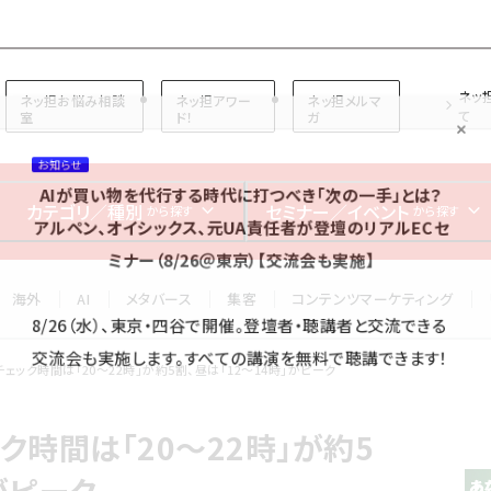
プ担当者フォーラム
ネッ
ネッ担お悩み相談
ネッ担アワー
ネッ担メルマ
て
室
ド！
ガ
お知らせ
AIが買い物を代行する時代に打つべき「次の一手」とは？
カテゴリ／種別
セミナー／イベント
から探す
から探す
アルペン、オイシックス、元UA責任者が登壇のリアルECセ
ミナー（8/26＠東京）【交流会も実施】
海外
AI
メタバース
集客
コンテンツマーケティング
8/26（水）、東京・四谷で開催。登壇者・聴講者と交流できる
交流会も実施します。すべての講演を無料で聴講できます！
ェック時間は「20～22時」が約5割、昼は「12～14時」がピーク
時間は「20～22時」が約5