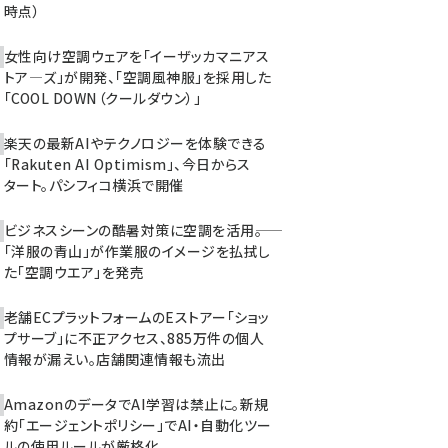
時点）
女性向け空調ウェアを「イーザッカマニアス
トア―ズ」が開発、「空調風神服」を採用した
「COOL DOWN（クールダウン）」
楽天の最新AIやテクノロジーを体験できる
「Rakuten AI Optimism」、今日からス
タート。パシフィコ横浜で開催
ビジネスシーンの酷暑対策に空調を活用――。
「洋服の青山」が作業服のイメージを払拭し
た「空調ウエア」を発売
老舗ECプラットフォームのEストアー「ショッ
プサーブ」に不正アクセス、885万件の個人
情報が漏えい。店舗関連情報も流出
AmazonのデータでAI学習は禁止に。新規
約「エージェントポリシー」でAI・自動化ツー
ルの使用ルールが厳格化