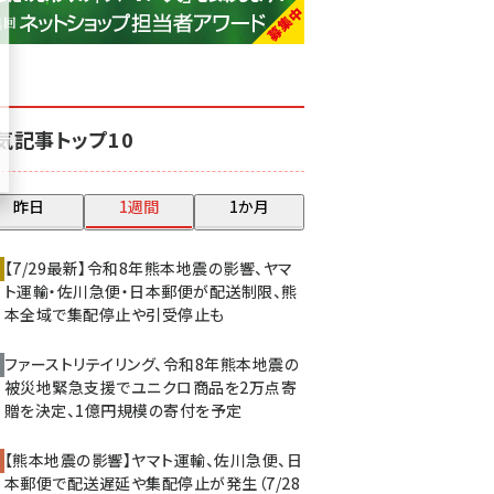
base (1074)
ビィ・フォアード (773)
revico (739)
気記事トップ10
昨日
1週間
1か月
【7/29最新】令和8年熊本地震の影響、ヤマ
ト運輸・佐川急便・日本郵便が配送制限、熊
本全域で集配停止や引受停止も
ファーストリテイリング、令和8年熊本地震の
被災地緊急支援でユニクロ商品を2万点寄
贈を決定、1億円規模の寄付を予定
【熊本地震の影響】ヤマト運輸、佐川急便、日
本郵便で配送遅延や集配停止が発生（7/28