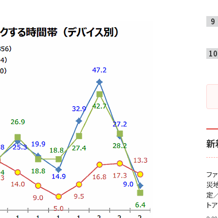
新
フ
災
定
ト