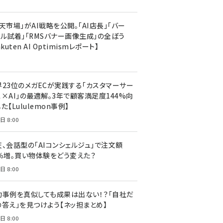
天市場」がAI戦略を公開。「AI店長」「バー
ャル試着」「RMSバナー画像生成」の全ぼう
akuten AI Optimismレポート】
界23位のメガECが実践する「カスタマーサー
ス×AI」の最適解。3年で顧客満足度144%向
た【Lululemon事例】
日 8:00
天、会話型の「AIコンシェルジュ」で注文額
7％増。買い物体験をどう変えた？
日 8:00
功事例を真似しても成果は出ない！？「自社だ
の答え」を見つけよう【ネッ担まとめ】
日 8:00