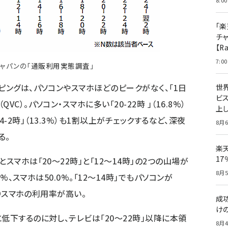
8:00
「楽
チ
【R
7:00
ャパンの「
通販利用実態調査
」
ピングは、パソコンやスマホほどのピークがなく、「1日
世
ビ
C）。パソコン・スマホに多い「20-22時 」（16.8%）
上し
「24-2時」（13.3%）も1割以上がチェックするなど、深夜
8月6
る。
楽
1
スマホは「20～22時」と「12～14時」の2つの山場が
8月5
1%、スマホは50.0%。「12～14時」でもパソコンが
よりスマホの利用率が高い。
成
け
低下するのに対し、テレビは「20～22時」以降に本領
8月4