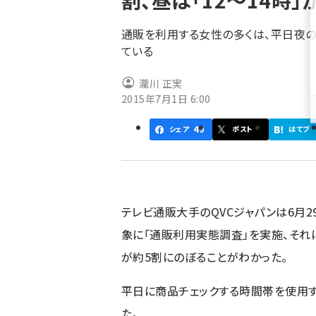
割、昼は「12～14時」
く
ず
通販を利用する女性の多くは、平日夜
ている
瀧川 正実
2015年7月1日 6:00
49
シェア
ポスト
はてブ
テレビ通販大手のQVCジャパンは6月2
象に「通販利用実態調査」を実施、それに
が約5割にのぼることがわかった。
平日に商品チェックする時間帯を使用す
た。