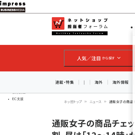
メ
イ
EC担当者
ネットショッ
ン
Web担当者
コ
製品導入
ン
企業IT
ソフト開発
テ
IoT・AI
人気／注目
から探す
ン
DCクラウド
研究・調査
ツ
エネルギー
に
連載・特集
|
海外
海外情報
ドローン
移
教育講座
EC支援
動
ネッ担トップ
ニュース
通販女子の商品チ
パ
通販女子の商品チェック
ン