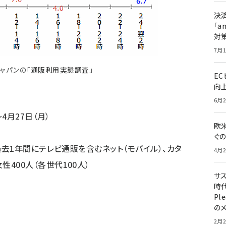
決
「a
対
7月1
ジャパンの
「
通販利用実態調査
」
E
向
6月2
～4月27日（月）
欧
ぐ
、過去1年間にテレビ通販を含むネット（モバイル）、カタ
4月2
400人（各世代100人）
サ
時代
Pl
の
2月2