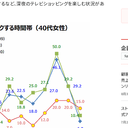
利用するなど、深夜のテレビショッピングを楽しむ状況があ
企
S
顧
売
ン
8月3
スト
式
7月2