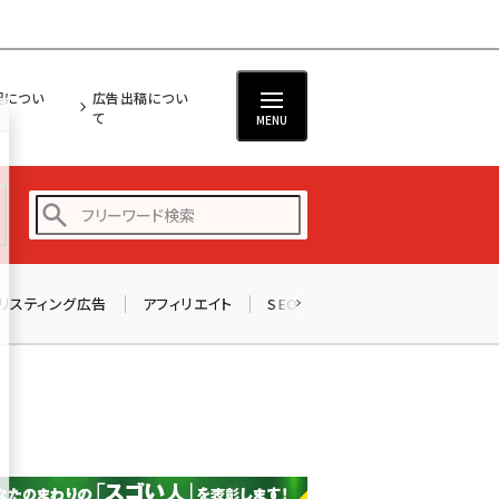
担につい
広告出稿につい
て
MENU
リスティング広告
アフィリエイト
SEO
メール
ソーシャル
amazon (2247)
yahoo (1900)
楽天 (1871)
ecbeing (1207)
アスクル (1119)