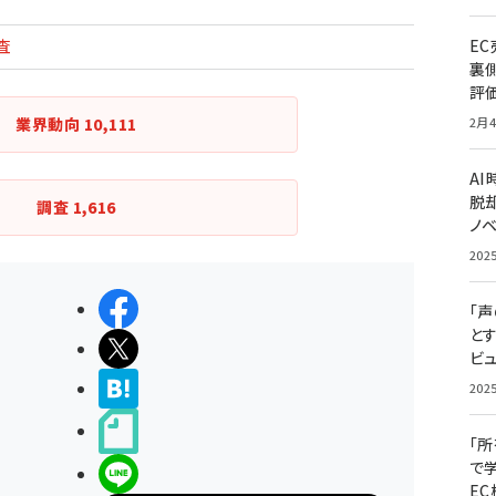
査
E
裏
評
業界動向
10,111
2月4
A
脱却
調査
1,616
ノ
202
シェアする
「
と
ポストする
ビュ
>ブクマする
202
noteで書く
「
で
LINEで送る
E