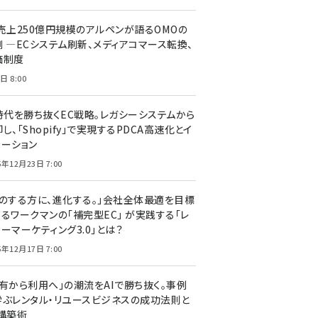
C売上250億円規模のアルペンが語るOMOの
側 ―ECシステム刷新、メディアコマース転換、
価制度
日 8:00
I時代を勝ち抜くEC戦略。レガシーシステムから
し、「Shopify」で実現するPDCA高速化とイ
ベーション
5年12月23日 7:00
声のする方に、進化する。」会社全体最適を目標
するワークマンの「補完型EC」 が実践する「レ
ーマーケティング3.0」とは？
5年12月17日 7:00
所有から利用へ」の潮流をAIで勝ち抜く。事例
学ぶレンタル・リユースビジネスの成功法則と
C構築術