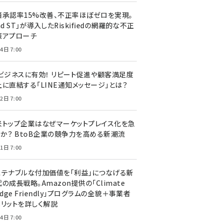
済承認率15%改善、不正率ほぼゼロを実現。
nd ST」が導入したRiskifiedの網羅的な不正
策アプローチ
4日 7:00
Cビジネスに有効！ リピート促進や顧客満足度
上に直結する「LINE通知メッセージ」とは？
2日 7:00
米トップ企業はなぜマーケットプレイス化を急
のか？ BtoB企業の競争力を高める新潮流
1日 7:00
ステナブルな付加価値を「利益」につなげる新
の成長戦略。Amazon提供の「Climate
edge Friendly」プログラムの全貌＋事業者
メリットを詳しく解説
4日 7:00