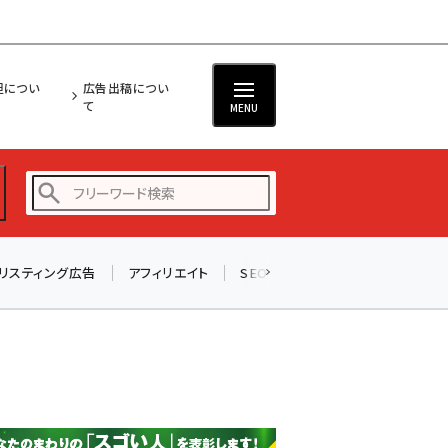
担につい
広告出稿につい
て
MENU
リスティング広告
アフィリエイト
SEO
メール
ソーシャル
amazon (2259)
yahoo (1908)
楽天 (1876)
ecbeing (1211)
アスクル (1122)