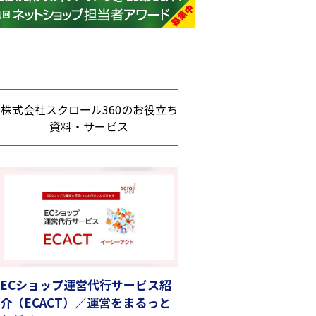
base (1083)
ビィ・フォアード (781)
revico (744)