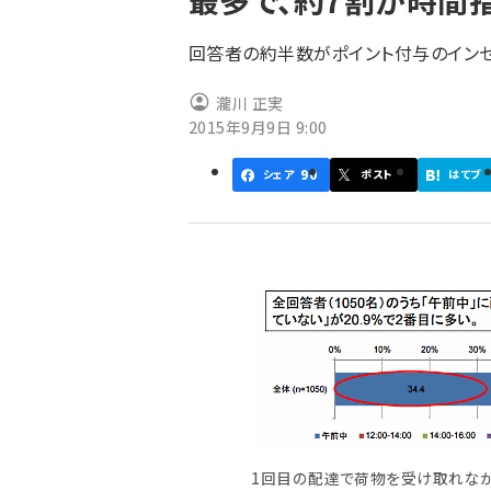
最多で、約7割が時間
く
ず
回答者の約半数がポイント付与のイン
瀧川 正実
2015年9月9日 9:00
90
シェア
ポスト
はてブ
1回目の配達で荷物を受け取れな