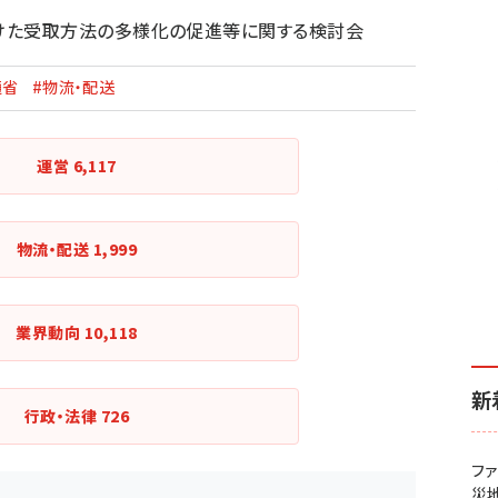
けた受取方法の多様化の促進等に関する検討会
通省
#物流・配送
運営
6,117
物流・配送
1,999
業界動向
10,118
新
行政・法律
726
フ
災