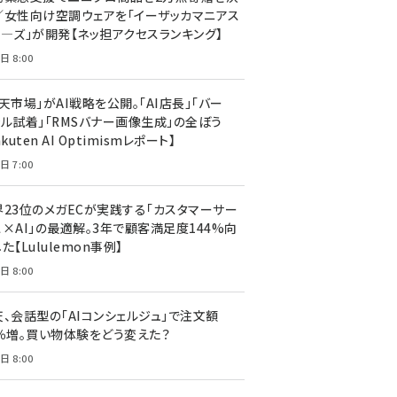
／女性向け空調ウェアを「イーザッカマニアス
ア―ズ」が開発【ネッ担アクセスランキング】
日 8:00
天市場」がAI戦略を公開。「AI店長」「バー
ャル試着」「RMSバナー画像生成」の全ぼう
akuten AI Optimismレポート】
日 7:00
界23位のメガECが実践する「カスタマーサー
ス×AI」の最適解。3年で顧客満足度144%向
た【Lululemon事例】
日 8:00
天、会話型の「AIコンシェルジュ」で注文額
7％増。買い物体験をどう変えた？
日 8:00