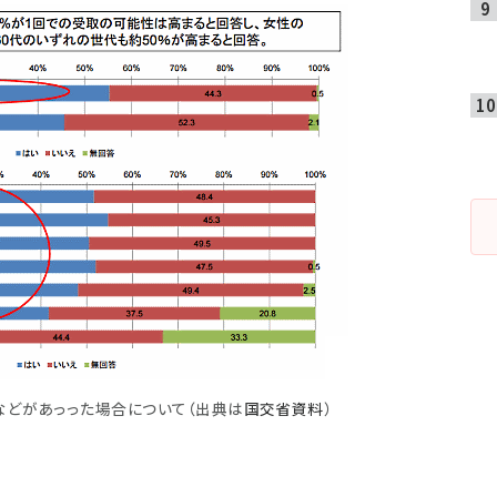
などがあっった場合について
（出典は
国交省資料
）