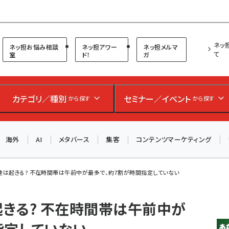
プ担当者フォーラム
ネッ
ネッ担お悩み相談
ネッ担アワー
ネッ担メルマ
て
室
ド！
ガ
お知らせ
AIが買い物を代行する時代に打つべき「次の一手」とは？
カテゴリ／種別
セミナー／イベント
から探す
から探す
アルペン、オイシックス、元UA責任者が登壇のリアルECセ
ミナー（8/26＠東京）【交流会も実施】
海外
AI
メタバース
集客
コンテンツマーケティング
8/26（水）、東京・四谷で開催。登壇者・聴講者と交流できる
交流会も実施します。すべての講演を無料で聴講できます！
は起きる? 不在時間帯は午前中が最多で、約7割が時間指定していない
きる? 不在時間帯は午前中が