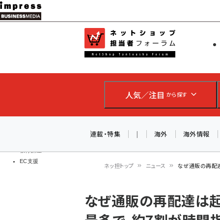
メ
イ
EC担当者
ネットショッ
ン
Web担当者
コ
製品導入
ン
企業IT
ソフト開発
テ
IoT・AI
人気／注目
から探す
ン
DCクラウド
研究・調査
ツ
エネルギー
に
連載・特集
|
海外
海外情報
ドローン
移
教育講座
EC支援
動
ネッ担トップ
ニュース
なぜ通販の再配達
パ
なぜ通販の再配達は起
ン