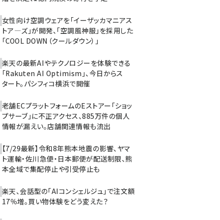
女性向け空調ウェアを「イーザッカマニアス
トア―ズ」が開発、「空調風神服」を採用した
「COOL DOWN（クールダウン）」
楽天の最新AIやテクノロジーを体験できる
「Rakuten AI Optimism」、今日からス
タート。パシフィコ横浜で開催
老舗ECプラットフォームのEストアー「ショッ
プサーブ」に不正アクセス、885万件の個人
情報が漏えい。店舗関連情報も流出
【7/29最新】令和8年熊本地震の影響、ヤマ
ト運輸・佐川急便・日本郵便が配送制限、熊
本全域で集配停止や引受停止も
楽天、会話型の「AIコンシェルジュ」で注文額
17％増。買い物体験をどう変えた？