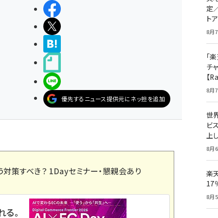
シェアする
定
ト
ポストする
8月7
>ブクマする
「楽
noteで書く
チ
【R
LINEで送る
8月7
優先するニュース提供元にネッ担を追加
世
ビ
上し
8月6
う対策すべき？ 1Dayセミナー・懇親会あり
楽
1
8月5
れる。