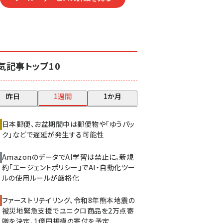
気記事トップ10
昨日
1週間
1か月
日本郵便、お盆期間中は郵便物や「ゆうパッ
ク」などで遅延が発生する可能性
AmazonのデータでAI学習は禁止に。新規
約「エージェントポリシー」でAI・自動化ツー
ルの使用ルールが厳格化
ファーストリテイリング、令和8年熊本地震の
被災地緊急支援でユニクロ商品を2万点寄
贈を決定、1億円規模の寄付を予定