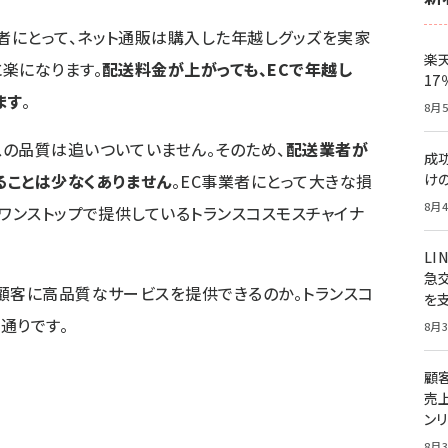
者にとって、ネット通販は購入した年越しグッズを実家
楽
楽になります。
配送料金が上がっても、ECで年越し
1
ます
。
8月5
の品質は追いついていません。そのため、
配送業者が
成
ることは少なくありません
。EC事業者にとって大きな損
け
8月4
をワンストップで提供しているトランスコスモスチャイナ
LI
急
顧客に高品質なサービスを提供できるのか。トランスコ
を
通りです。
8月3
顧
売
ン
8月3