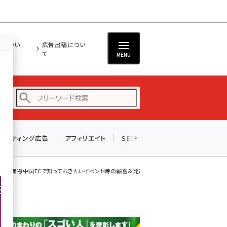
担につい
広告出稿につい
て
MENU
リスティング広告
アフィリエイト
SEO
メール
ソーシャル
amazon (2243)
yahoo (1898)
がる荷物――中国ECで知っておきたいイベント時の顧客＆発送対応法
楽天 (1869)
ecbeing (1205)
アスクル (1115)