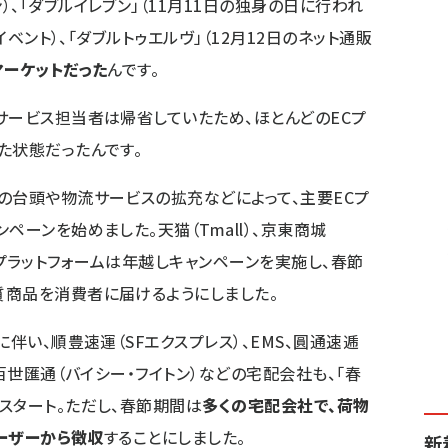
、「ダブルイレブン」（11月11日の独身の日に行われ
イベント）、「ダブルトゥエルヴ」（12月12日のネット通販
ーケットだった
んです。
サービス担当者は帰省していたため、ほとんどのECプ
た状態だったんです。
の台頭や物流サービスの拡充などによって、主要ECプ
ペーンを始めました。天猫（Tmall）、京東商城
のECプラットフォームは年越しキャンペーンを実施し、春節
質商品を消費者に届けるようにしました。
に伴い、順豊速運（SFエクスプレス）、EMS、圓通速逓
、百世匯通（バイシー・フイトン）などの宅配会社も、「春
スタート。ただし、春節期間は
多くの宅配会社で、荷物
ーザーから徴収
することにしました。
新