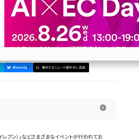
発送対応法
るECのイベント時に必要な顧客対応、発送対策につ
China）
,
全 睿（Ray Quan）
Bluesky
優先するニュース提供元に追加
参加登録はこちら↑
ルイレブン）」などさまざまなイベントが行われてお