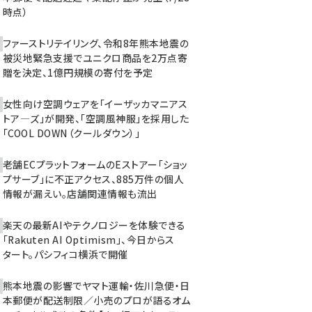
時点）
ファーストリテイリング、令和8年熊本地震の
被災地緊急支援でユニクロ商品を2万点寄
贈を決定、1億円規模の寄付を予定
女性向け空調ウェアを「イーザッカマニアス
トア―ズ」が開発、「空調風神服」を採用した
「COOL DOWN（クールダウン）」
老舗ECプラットフォームのEストアー「ショッ
プサーブ」に不正アクセス、885万件の個人
情報が漏えい。店舗関連情報も流出
楽天の最新AIやテクノロジーを体験できる
「Rakuten AI Optimism」、今日からス
タート。パシフィコ横浜で開催
熊本地震の影響でヤマト運輸・佐川急便・日
本郵便が配送制限／小売のプロが語るオム