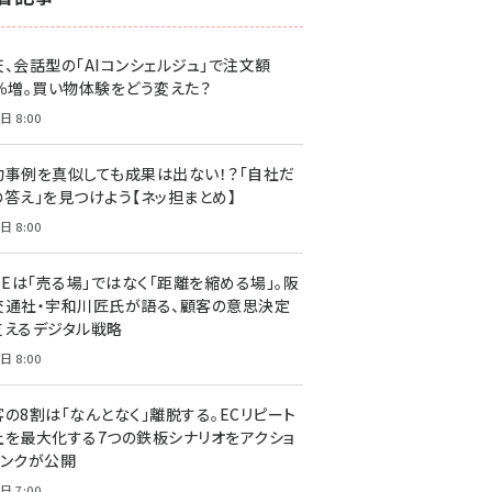
天、会話型の「AIコンシェルジュ」で注文額
7％増。買い物体験をどう変えた？
日 8:00
功事例を真似しても成果は出ない！？「自社だ
の答え」を見つけよう【ネッ担まとめ】
日 8:00
NEは「売る場」ではなく「距離を縮める場」。阪
交通社・宇和川匠氏が語る、顧客の意思決定
支えるデジタル戦略
日 8:00
客の8割は「なんとなく」離脱する。ECリピート
上を最大化する7つの鉄板シナリオをアクショ
リンクが公開
日 7:00