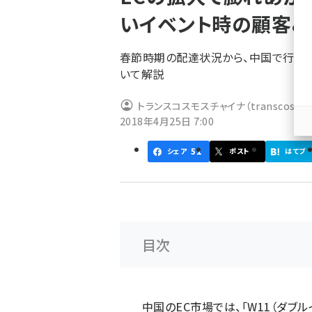
く
いイベント時の顧客＆
ず
春節時期の配達状況から、中国で行われ
いて解説
トランスコスモスチャイナ（transcosmos 
2018年4月25日 7:00
51
シェア
ポスト
はてブ
目次
中国のEC市場では、「W11（ダブ