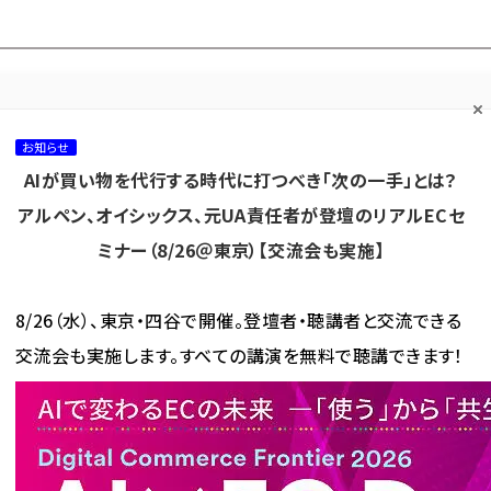
プ担当者フォーラム
ネッ
ネッ担お悩み相談
ネッ担アワー
ネッ担メルマ
て
室
ド！
ガ
お知らせ
AIが買い物を代行する時代に打つべき「次の一手」とは？
カテゴリ／種別
セミナー／イベント
から探す
から探す
アルペン、オイシックス、元UA責任者が登壇のリアルECセ
ミナー（8/26＠東京）【交流会も実施】
海外
AI
メタバース
集客
コンテンツマーケティング
8/26（水）、東京・四谷で開催。登壇者・聴講者と交流できる
交流会も実施します。すべての講演を無料で聴講できます！
中国の最新買い物事情～トランスコスモスチャイナからの現地レポ...
ECの拡大で膨れあ
イナからの現地レポート～
荷物――中国ECで知っておきた