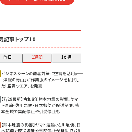
気記事トップ10
昨日
1週間
1か月
ビジネスシーンの酷暑対策に空調を活用――。
「洋服の青山」が作業服のイメージを払拭し
た「空調ウエア」を発売
【7/29最新】令和8年熊本地震の影響、ヤマ
ト運輸・佐川急便・日本郵便が配送制限、熊
本全域で集配停止や引受停止も
【熊本地震の影響】ヤマト運輸、佐川急便、日
本郵便で配送遅延や集配停止が発生（7/28