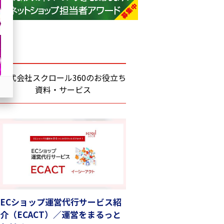
base (1070)
ビィ・フォアード (772)
revico (738)