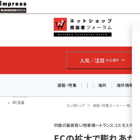
メ
イ
EC担当者
ネットショッ
ン
Web担当者
コ
製品導入
ン
企業IT
ソフト開発
テ
IoT・AI
人気／注目
から探す
ン
DCクラウド
研究・調査
ツ
エネルギー
に
連載・特集
|
海外
海外情報
ドローン
移
教育講座
EC支援
動
ネッ担トップ
連載・特集コーナー一覧
パ
中国の最新買い物事情～トランスコスモスチャ
ン
ECの拡大で膨れあがる