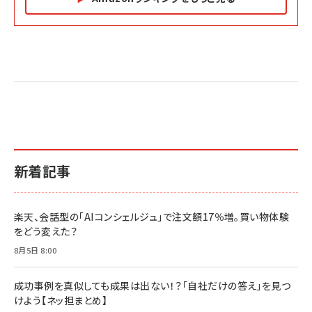
Amazon マーケティング・セールス全般関連書籍 の
Amazon ビジネス・経済関連書籍 の売れ筋ランキン
Amazon 経営戦略関連書籍 の売れ筋ランキング
売れ筋ランキング
グ
更新日時：2026/06/26 19:05
更新日時：2026/06/26 19:05
更新日時：2026/06/26 19:05
2億円を売り上げたプロが教える note×AI 最強の
anan(アンアン)2026/07/01号 No.2501[魅せる
ベインキャピタル 企業価値向上力の秘密
副業
カラダ2026／宮舘涼太]
￥2,640
￥1,870
￥880
イシューからはじめよ［改訂版］――知的生産の「シンプ
小さな会社は戦略が9割
anan(アンアン)2026/06/24号 No.2500増刊
ルな本質」
スペシャルエディション[王道エンタメの矜持／
￥1,980
新着記事
BTS]
￥2,200
￥1,100
ドリルを売るには穴を売れ
経営メモ 16年の起業家人生で得た知見
楽天、会話型の「AIコンシェルジュ」で注文額17％増。買い物体験
anan(アンアン)2026/07/08号 No.2502[2026
￥1,815
￥2,750
をどう変えた？
年後半、あなたの恋と運命／山田涼介]
￥880
8月5日 8:00
Brand Shift(ブランド・シフト): 「信頼」で選ばれ
影響力の武器［新版］：人を動かす七つの原理
る時代の成長戦略
￥3,190
ママ投資家が育休中に１億貯めた株式投資
成功事例を真似しても成果は出ない！？「自社だけの答え」を見つ
￥2,420
￥1,870
けよう【ネッ担まとめ】