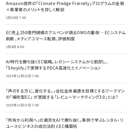
Amazon提供の「Climate Pledge Friendly」プログラムの全貌
＋事業者のメリットを詳しく解説
2月24日 7:00
EC売上250億円規模のアルペンが語るOMOの裏側 ―ECシステム
刷新、メディアコマース転換、評価制度
2月4日 8:00
AI時代を勝ち抜くEC戦略。レガシーシステムから脱却し、
「Shopify」で実現するPDCA高速化とイノベーション
2025年12月23日 7:00
「声のする方に、進化する。」会社全体最適を目標とするワークマン
の「補完型EC」 が実践する「レビューマーケティング3.0」とは？
2025年12月17日 7:00
「所有から利用へ」の潮流をAIで勝ち抜く。事例で学ぶレンタル・リ
ユースビジネスの成功法則とEC構築術