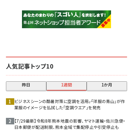
人気記事トップ10
昨日
1週間
1か月
ビジネスシーンの酷暑対策に空調を活用――。「洋服の青山」が作
業服のイメージを払拭した「空調ウエア」を発売
【7/29最新】令和8年熊本地震の影響、ヤマト運輸・佐川急便・
日本郵便が配送制限、熊本全域で集配停止や引受停止も