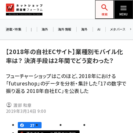
メ
ネットショップ担当者フォーラム
イ
検索
MENU
ン
コ
連載・特集
|
海外
海外情報
海外
AI
メタバース
お知ら
ン
AI
テ
アル
【2018年の自社ECサイト】業種別モバイル化
ン
率は？ 決済手段は2年間でどう変わった？
ツ
amazon (2236)
に
8/2
フューチャーショップはこのほど、2018年における
yahoo (1896)
移
「futureshop」のデータを分析・集計した「17の数字で
交流
動
楽天 (1865)
振り返る 2018年自社EC」を公表した
ecbeing (1204)
渡部 和章
アスクル (1112)
2019年3月14日 9:00
base (1068)
27
ビィ・フォアード (769)