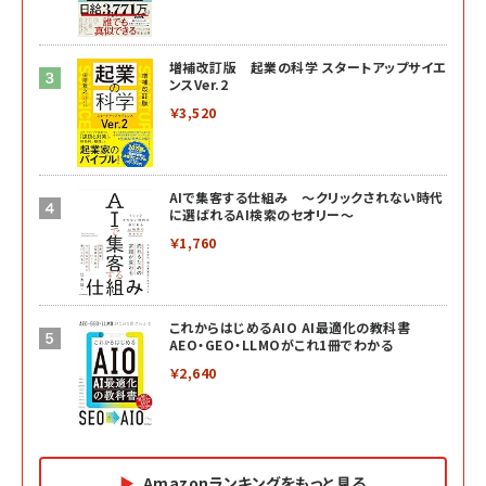
増補改訂版 起業の科学 スタートアップサイエ
ンスVer.2
￥3,520
AIで集客する仕組み ～クリックされない時代
に選ばれるAI検索のセオリー～
￥1,760
これからはじめるAIO AI最適化の教科書
AEO・GEO・LLMOがこれ1冊でわかる
￥2,640
Amazonランキングをもっと見る