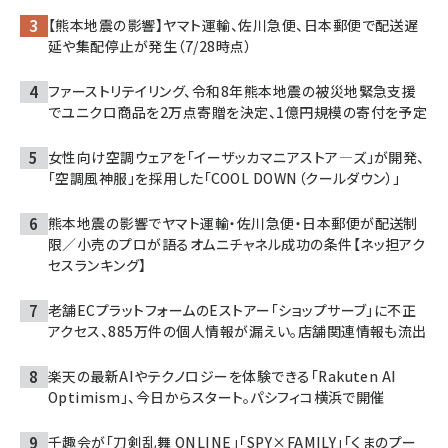
【熊本地震の影響】ヤマト運輸、佐川急便、日本郵便で配送遅
延や集配停止が発生（7/28時点）
ファーストリテイリング、令和8年熊本地震の被災地緊急支援
でユニクロ商品を2万点寄贈を決定、1億円規模の寄付を予定
女性向け空調ウェアを「イーザッカマニアストア―ズ」が開発、
「空調風神服」を採用した「COOL DOWN（クールダウン）」
熊本地震の影響でヤマト運輸・佐川急便・日本郵便が配送制
限／小売のプロが語るオムニチャネル成功の条件【ネッ担アク
セスランキング】
老舗ECプラットフォームのEストアー「ショップサーブ」に不正
アクセス、885万件の個人情報が漏えい。店舗関連情報も流出
楽天の最新AIやテクノロジーを体験できる「Rakuten AI
Optimism」、今日からスタート。パシフィコ横浜で開催
千趣会が「刀剣乱舞 ONLINE」「SPY×FAMILY」「くまのプー