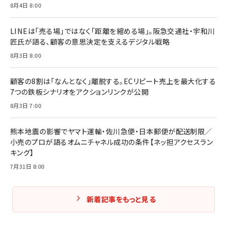
フィードバック経営 「沈黙の組織」から「高め合う
8月4日 8:00
マーケティングの真実 P&G・グリコで学んだ失敗
組織」へ
と成長の法則
組織の成果を最大化する ルールのデザイン
￥3,080
￥2,200
LINEは「売る場」ではなく「距離を縮める場」。阪急交通社・宇和川
￥1,980
匠氏が語る、顧客の意思決定を支えるデジタル戦略
8月3日 8:00
Amazonランキングをもっと見る
Amazonランキングをもっと見る
Amazonランキングをもっと見る
顧客の8割は「なんとなく」離脱する。ECリピート売上を最大化する
7つの鉄板シナリオをアクションリンクが公開
8月3日 7:00
熊本地震の影響でヤマト運輸・佐川急便・日本郵便が配送制限／
小売のプロが語るオムニチャネル成功の条件【ネッ担アクセスラン
キング】
7月31日 8:00
新着記事をもっと見る