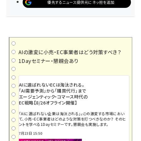
優先するニュース提供元にネッ担を追加
AIの激変に小売・EC事業者はどう対策すべき？
1Dayセミナー・懇親会あり
AIに選ばれないECは淘汰される。
「AI需要予測」から「購買代行」まで
エージェンティック・コマース時代の
EC戦略【8/26オフライン開催】
「AIに選ばれない企業は淘汰される」――。この激変する市場におい
て、小売・EC事業者はどのような対策を打つべきなのか？ そのヒ
ントを学べる1Dayセミナーです。懇親会も実施します。
7月23日 15:50