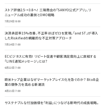
ストア評価2.5→3.8へ！ 三陽商会の「SANYO公式アプリ」、リ
ニューアル成功の裏側とOMO戦略
7月29日 8:00
決済承認率15%改善、不正率ほぼゼロを実現。「and ST」が導入
したRiskifiedの網羅的な不正対策アプローチ
7月14日 7:00
ECビジネスに有効！ リピート促進や顧客満足度向上に直結する
「LINE通知メッセージ」とは？
6月22日 7:00
欧米トップ企業はなぜマーケットプレイス化を急ぐのか？ BtoB企
業の競争力を高める新潮流
4月21日 7:00
サステナブルな付加価値を「利益」につなげる新時代の成長戦略。