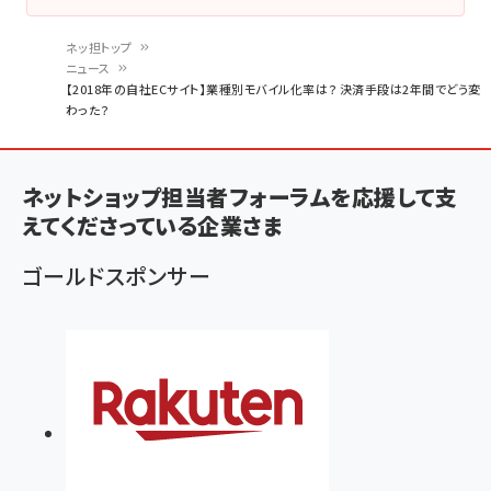
ネッ担トップ
ニュース
パ
【2018年の自社ECサイト】業種別モバイル化率は？ 決済手段は2年間でどう変
わった？
ン
く
ず
ネットショップ担当者フォーラムを応援して支
えてくださっている企業さま
ゴールドスポンサー