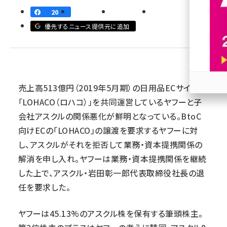
20
revico (737)
優先するニュース提供元に追加
売上高513億円（2019年5月期）の日用品ECサイト
参加
「LOHACO（ロハコ）」を共同運営しているヤフーと子
会社アスクルの関係悪化が鮮明となっている。BtoC
向けECの「LOHACO」の譲渡を要求するヤフーに対
し、アスクルがそれを拒否して業務・資本提携関係の
解消を申し入れ。ヤフーは業務・資本提携関係を継続
した上で、アスクル・岩田彰一郎代表取締役社長の退
任を要求した。
ヤフーは45.13%のアスクル株を保有する筆頭株主。