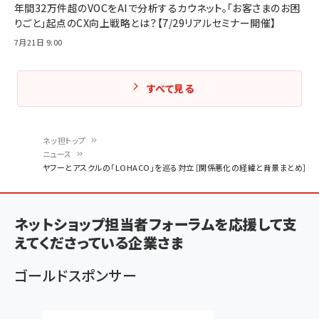
年間32万件超のVOCをAIで分析するカウネット。「お客さまのお困
りごと」起点のCX向上戦略とは？【7/29リアルセミナー開催】
7月21日 9:00
すべて見る
ネッ担トップ
ニュース
パ
ヤフーとアスクルの「LOHACO」を巡る対立［関係悪化の経緯と背景まとめ］
ン
く
ネットショップ担当者フォーラムを応援して支
ず
えてくださっている企業さま
ゴールドスポンサー