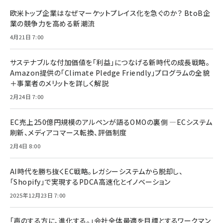
欧米トップ企業はなぜマーケットプレイス化を急ぐのか？ BtoB企
業の競争力を高める新潮流
4月21日 7:00
サステナブルな付加価値を「利益」につなげる新時代の成長戦略。
Amazon提供の「Climate Pledge Friendly」プログラムの全貌
＋事業者のメリットを詳しく解説
2月24日 7:00
EC売上250億円規模のアルペンが語るOMOの裏側 ―ECシステム
刷新、メディアコマース転換、評価制度
2月4日 8:00
AI時代を勝ち抜くEC戦略。レガシーシステムから脱却し、
「Shopify」で実現するPDCA高速化とイノベーション
2025年12月23日 7:00
「声のする方に、進化する。」会社全体最適を目標とするワークマン