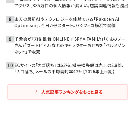
アクセス、885万件の個人情報が漏えい。店舗関連情報も流出
楽天の最新AIやテクノロジーを体験できる「Rakuten AI
Optimism」、今日からスタート。パシフィコ横浜で開催
千趣会が「刀剣乱舞 ONLINE」「SPY×FAMILY」「くまのプー
さん」「ズートピア2」などのキャラクターおせちを「ベルメゾン
ネット」で販売
ECサイトの「カゴ落ち」は63%、機会損失額は売上の2.8倍、
「カゴ落ち」メールの平均開封率42%【2026年上半期】
人気記事ランキングをもっと見る