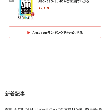
AEO・GEO・LLMOがこれ1冊でわかる
￥2,640
Amazonランキングをもっと見る
Amazon マーケティング・セールス全般関連書籍 の
Amazon ビジネス・経済関連書籍 の売れ筋ランキン
Amazon 経営戦略関連書籍 の売れ筋ランキング
売れ筋ランキング
グ
更新日時：2026/06/26 19:05
更新日時：2026/06/26 19:05
更新日時：2026/06/26 19:05
2億円を売り上げたプロが教える note×AI 最強の
anan(アンアン)2026/07/01号 No.2501[魅せる
ベインキャピタル 企業価値向上力の秘密
副業
カラダ2026／宮舘涼太]
￥2,640
￥1,870
￥880
イシューからはじめよ［改訂版］――知的生産の「シンプ
小さな会社は戦略が9割
anan(アンアン)2026/06/24号 No.2500増刊
ルな本質」
スペシャルエディション[王道エンタメの矜持／
￥1,980
新着記事
BTS]
￥2,200
￥1,100
ドリルを売るには穴を売れ
経営メモ 16年の起業家人生で得た知見
楽天、会話型の「AIコンシェルジュ」で注文額17％増。買い物体験