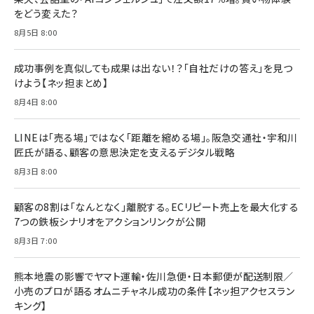
anan(アンアン)2026/07/08号 No.2502[2026
￥1,815
￥2,750
をどう変えた？
年後半、あなたの恋と運命／山田涼介]
￥880
8月5日 8:00
Brand Shift(ブランド・シフト): 「信頼」で選ばれ
影響力の武器［新版］：人を動かす七つの原理
る時代の成長戦略
￥3,190
ママ投資家が育休中に１億貯めた株式投資
成功事例を真似しても成果は出ない！？「自社だけの答え」を見つ
￥2,420
￥1,870
けよう【ネッ担まとめ】
フィードバック経営 「沈黙の組織」から「高め合う
8月4日 8:00
マーケティングの真実 P&G・グリコで学んだ失敗
組織」へ
と成長の法則
組織の成果を最大化する ルールのデザイン
￥3,080
￥2,200
LINEは「売る場」ではなく「距離を縮める場」。阪急交通社・宇和川
￥1,980
匠氏が語る、顧客の意思決定を支えるデジタル戦略
8月3日 8:00
Amazonランキングをもっと見る
Amazonランキングをもっと見る
Amazonランキングをもっと見る
顧客の8割は「なんとなく」離脱する。ECリピート売上を最大化する
7つの鉄板シナリオをアクションリンクが公開
8月3日 7:00
熊本地震の影響でヤマト運輸・佐川急便・日本郵便が配送制限／
小売のプロが語るオムニチャネル成功の条件【ネッ担アクセスラン
キング】