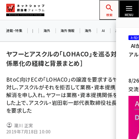
メ
ネットショップ担当者フォーラム
イ
検索
MENU
ン
コ
連載・特集
|
海外
海外情報
海外
AI
メタバース
お知
ン
A
テ
ヤフーとアスクルの「LOHACO」を巡る対立［関
アル
ン
係悪化の経緯と背景まとめ］
ツ
amazon (2236)
に
BtoC向けECの「LOHACO」の譲渡を要求するヤフーに
8/
yahoo (1896)
移
対し、アスクルがそれを拒否して業務・資本提携関係の
交流
動
楽天 (1865)
解消を申し入れ。ヤフーは業務・資本提携関係を継続
した上で、アスクル・岩田彰一郎代表取締役社長の退任
ecbeing (1204)
を要求した
アスクル (1112)
瀧川 正実
base (1068)
2019年7月18日 10:00
ビィ・フォアード (769)