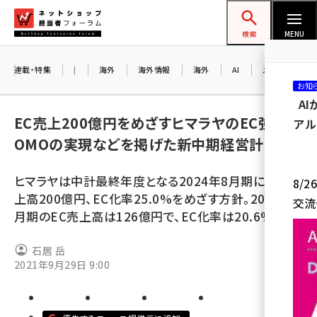
メ
ネットショップ担当者フォーラム
イ
検索
MENU
ン
コ
連載・特集
|
海外
海外情報
海外
AI
メタバース
お知
ン
A
テ
EC売上200億円をめざすヒマラヤのEC強化や
アル
ン
OMOの実現などを掲げた新中期経営計画
ツ
amazon (2249)
に
ヒマラヤは中計最終年度となる2024年8月期に、EC売
8/
yahoo (1901)
移
上高200億円、EC化率25.0%をめざす方針。2021年8
交流
動
楽天 (1871)
月期のEC売上高は126億円で、EC化率は20.6%
ecbeing (1207)
石居 岳
アスクル (1119)
2021年9月29日 9:00
base (1077)
ビィ・フォアード (773)