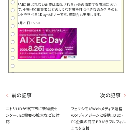
「AIに選ばれない企業は淘汰される」――。この激変する市場におい
て、小売・EC事業者はどのような対策を打つべきなのか？ そのヒ
ントを学べる1Dayセミナーです。懇親会も実施します。
7月23日 15:50
前の記事
次の記事
ニトリHDが神戸市に新物流セ
フェリシモがWebメディア運営
ンター、EC需要の拡大などに対
のメディアジーンと提携、D2C・
応
EC企業の商品PRからフルフィル
までを支援