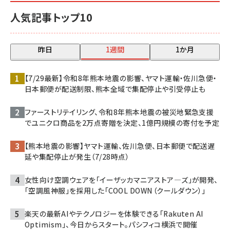
人気記事トップ10
昨日
1週間
1か月
【7/29最新】令和8年熊本地震の影響、ヤマト運輸・佐川急便・
日本郵便が配送制限、熊本全域で集配停止や引受停止も
ファーストリテイリング、令和8年熊本地震の被災地緊急支援
でユニクロ商品を2万点寄贈を決定、1億円規模の寄付を予定
【熊本地震の影響】ヤマト運輸、佐川急便、日本郵便で配送遅
延や集配停止が発生（7/28時点）
女性向け空調ウェアを「イーザッカマニアストア―ズ」が開発、
「空調風神服」を採用した「COOL DOWN（クールダウン）」
楽天の最新AIやテクノロジーを体験できる「Rakuten AI
Optimism」、今日からスタート。パシフィコ横浜で開催