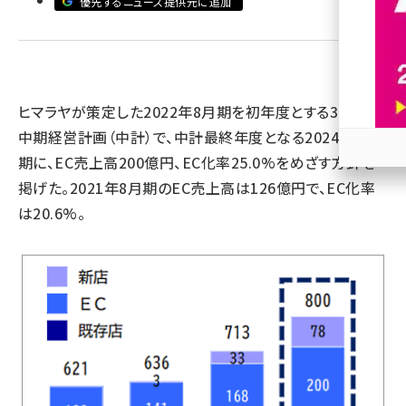
優先するニュース提供元に追加
revico (740)
ヒマラヤが策定した2022年8月期を初年度とする3か年の
中期経営計画（中計）で、中計最終年度となる2024年8月
期に、EC売上高200億円、EC化率25.0%をめざす方針を
参加
掲げた。2021年8月期のEC売上高は126億円で、EC化率
は20.6%。