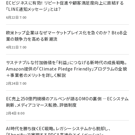
ECビジネスに有効！ リピート促進や顧客満足度向上に直結する
「LINE通知メッセージ」とは？
6月22日 7:00
欧米トップ企業はなぜマーケットプレイス化を急ぐのか？ BtoB企
業の競争力を高める新潮流
4月21日 7:00
サステナブルな付加価値を「利益」につなげる新時代の成長戦略。
Amazon提供の「Climate Pledge Friendly」プログラムの全貌
＋事業者のメリットを詳しく解説
2月24日 7:00
EC売上250億円規模のアルペンが語るOMOの裏側 ―ECシステム
刷新、メディアコマース転換、評価制度
2月4日 8:00
AI時代を勝ち抜くEC戦略。レガシーシステムから脱却し、
「Shopify」で実現するPDCA高速化とイノベーション