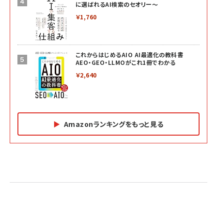
に選ばれるAI検索のセオリー～
￥1,760
これからはじめるAIO AI最適化の教科書
AEO・GEO・LLMOがこれ1冊でわかる
￥2,640
Amazonランキングをもっと見る
Amazon マーケティング・セールス全般関連書籍 の
Amazon ビジネス・経済関連書籍 の売れ筋ランキン
Amazon 経営戦略関連書籍 の売れ筋ランキング
売れ筋ランキング
グ
更新日時：2026/06/26 19:05
更新日時：2026/06/26 19:05
更新日時：2026/06/26 19:05
2億円を売り上げたプロが教える note×AI 最強の
anan(アンアン)2026/07/01号 No.2501[魅せる
ベインキャピタル 企業価値向上力の秘密
副業
カラダ2026／宮舘涼太]
￥2,640
￥1,870
￥880