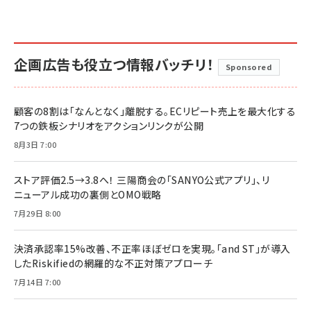
企画広告も役立つ情報バッチリ！
Sponsored
顧客の8割は「なんとなく」離脱する。ECリピート売上を最大化する
7つの鉄板シナリオをアクションリンクが公開
8月3日 7:00
ストア評価2.5→3.8へ！ 三陽商会の「SANYO公式アプリ」、リ
ニューアル成功の裏側とOMO戦略
7月29日 8:00
決済承認率15%改善、不正率ほぼゼロを実現。「and ST」が導入
したRiskifiedの網羅的な不正対策アプローチ
7月14日 7:00