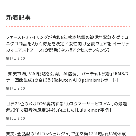
イシューからはじめよ［改訂版］――知的生産の「シンプ
小さな会社は戦略が9割
anan(アンアン)2026/06/24号 No.2500増刊
ルな本質」
スペシャルエディション[王道エンタメの矜持／
￥1,980
新着記事
BTS]
￥2,200
￥1,100
ドリルを売るには穴を売れ
経営メモ 16年の起業家人生で得た知見
ファーストリテイリングが令和8年熊本地震の被災地緊急支援でユ
anan(アンアン)2026/07/08号 No.2502[2026
￥1,815
￥2,750
ニクロ商品を2万点寄贈を決定／女性向け空調ウェアを「イーザッ
年後半、あなたの恋と運命／山田涼介]
カマニアストア―ズ」が開発【ネッ担アクセスランキング】
￥880
Brand Shift(ブランド・シフト): 「信頼」で選ばれ
影響力の武器［新版］：人を動かす七つの原理
8月7日 8:00
る時代の成長戦略
￥3,190
ママ投資家が育休中に１億貯めた株式投資
￥2,420
￥1,870
「楽天市場」がAI戦略を公開。「AI店長」「バーチャル試着」「RMSバ
ナー画像生成」の全ぼう【Rakuten AI Optimismレポート】
フィードバック経営 「沈黙の組織」から「高め合う
マーケティングの真実 P&G・グリコで学んだ失敗
組織」へ
と成長の法則
8月7日 7:00
組織の成果を最大化する ルールのデザイン
￥3,080
￥2,200
￥1,980
世界23位のメガECが実践する「カスタマーサービス×AI」の最適
解。3年で顧客満足度144%向上した【Lululemon事例】
Amazonランキングをもっと見る
Amazonランキングをもっと見る
8月6日 8:00
Amazonランキングをもっと見る
楽天、会話型の「AIコンシェルジュ」で注文額17％増。買い物体験