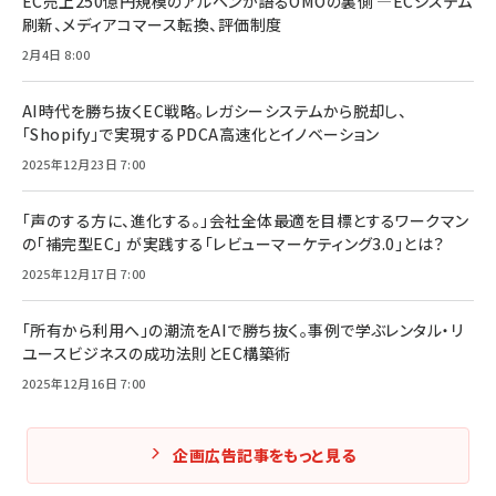
EC売上250億円規模のアルペンが語るOMOの裏側 ―ECシステム
刷新、メディアコマース転換、評価制度
2月4日 8:00
AI時代を勝ち抜くEC戦略。レガシーシステムから脱却し、
「Shopify」で実現するPDCA高速化とイノベーション
2025年12月23日 7:00
「声のする方に、進化する。」会社全体最適を目標とするワークマン
の「補完型EC」 が実践する「レビューマーケティング3.0」とは？
2025年12月17日 7:00
「所有から利用へ」の潮流をAIで勝ち抜く。事例で学ぶレンタル・リ
ユースビジネスの成功法則とEC構築術
2025年12月16日 7:00
企画広告記事をもっと見る