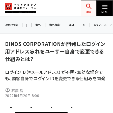
メ
ネットショップ担当者フォーラム
イ
検索
MENU
ン
コ
連載・特集
|
海外
海外情報
海外
AI
メタバース
ン
お
テ
A
DINOS CORPORATIONが開発したログイン
ン
ア
用アドレス忘れをユーザー自身で変更できる
ツ
amazon (2236)
仕組みとは？
に
yahoo (1896)
8
移
ログインID（=メールアドレス）が不明・無効な場合で
交
動
楽天 (1865)
も、顧客自身でログインIDを変更できる仕組みを開発
ecbeing (1204)
石居 岳
アスクル (1112)
2022年4月20日 8:00
base (1068)
ビィ・フォアード (769)