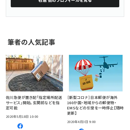
石居 岳
のプロフィールを見る
筆者の人気記事
佐川急便が置き配「指定場所配送
［新型コロナ］日本郵便が海外
サービス」開始。玄関前などを指
160か国・地域からの郵便物・
定可能
EMSなどの引受を一時停止【随時
更新】
2020年5月18日 10:00
2020年4月3日 9:00