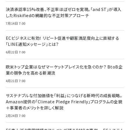
決済承認率15%改善、不正率ほぼゼロを実現。「and ST」が導入
したRiskifiedの網羅的な不正対策アプローチ
7月14日 7:00
ECビジネスに有効！ リピート促進や顧客満足度向上に直結する
「LINE通知メッセージ」とは？
6月22日 7:00
欧米トップ企業はなぜマーケットプレイス化を急ぐのか？ BtoB企
業の競争力を高める新潮流
4月21日 7:00
サステナブルな付加価値を「利益」につなげる新時代の成長戦略。
Amazon提供の「Climate Pledge Friendly」プログラムの全貌
＋事業者のメリットを詳しく解説
2月24日 7:00