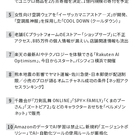
でユニクロ商品を2万点寄贈を決定、1億円規模の寄付を予定
女性向け空調ウェアを「イーザッカマニアストア―ズ」が開発、
「空調風神服」を採用した「COOL DOWN（クールダウン）」
老舗ECプラットフォームのEストアー「ショップサーブ」に不正
アクセス、885万件の個人情報が漏えい。店舗関連情報も流出
楽天の最新AIやテクノロジーを体験できる「Rakuten AI
Optimism」、今日からスタート。パシフィコ横浜で開催
熊本地震の影響でヤマト運輸・佐川急便・日本郵便が配送制
限／小売のプロが語るオムニチャネル成功の条件【ネッ担アク
セスランキング】
千趣会が「刀剣乱舞 ONLINE」「SPY×FAMILY」「くまのプー
さん」「ズートピア2」などのキャラクターおせちを「ベルメゾン
ネット」で販売
AmazonのデータでAI学習は禁止に。新規約「エージェントポ
リシー」でAI・自動化ツールの使用ルールが厳格化