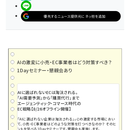
LINEで送る
優先するニュース提供元にネッ担を追加
AIの激変に小売・EC事業者はどう対策すべき？
1Dayセミナー・懇親会あり
AIに選ばれないECは淘汰される。
「AI需要予測」から「購買代行」まで
エージェンティック・コマース時代の
EC戦略【8/26オフライン開催】
「AIに選ばれない企業は淘汰される」――。この激変する市場におい
て、小売・EC事業者はどのような対策を打つべきなのか？ そのヒ
ントを学べる1Dayセミナーです。懇親会も実施します。