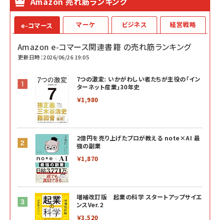
Amazon 売れ筋ランキング
マーケ
ビジネス
経営戦略
e-コマース
Amazon e-コマース関連書籍 の売れ筋ランキング
更新日時：2026/06/26 19:05
7つの激変: いかがわしい者たちが主役の「イン
ターネット産業」30年史
￥1,980
2億円を売り上げたプロが教える note×AI 最
強の副業
￥1,870
増補改訂版 起業の科学 スタートアップサイエ
ンスVer.2
￥3,520