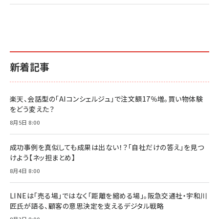
2億円を売り上げたプロが教える note×AI 最強の
anan(アンアン)2026/07/01号 No.2501[魅せる
ベインキャピタル 企業価値向上力の秘密
副業
カラダ2026／宮舘涼太]
￥2,640
￥1,870
￥880
イシューからはじめよ［改訂版］――知的生産の「シンプ
小さな会社は戦略が9割
anan(アンアン)2026/06/24号 No.2500増刊
ルな本質」
スペシャルエディション[王道エンタメの矜持／
￥1,980
新着記事
BTS]
￥2,200
￥1,100
ドリルを売るには穴を売れ
経営メモ 16年の起業家人生で得た知見
楽天、会話型の「AIコンシェルジュ」で注文額17％増。買い物体験
anan(アンアン)2026/07/08号 No.2502[2026
￥1,815
￥2,750
をどう変えた？
年後半、あなたの恋と運命／山田涼介]
￥880
8月5日 8:00
Brand Shift(ブランド・シフト): 「信頼」で選ばれ
影響力の武器［新版］：人を動かす七つの原理
る時代の成長戦略
￥3,190
ママ投資家が育休中に１億貯めた株式投資
成功事例を真似しても成果は出ない！？「自社だけの答え」を見つ
￥2,420
￥1,870
けよう【ネッ担まとめ】
フィードバック経営 「沈黙の組織」から「高め合う
8月4日 8:00
マーケティングの真実 P&G・グリコで学んだ失敗
組織」へ
と成長の法則
組織の成果を最大化する ルールのデザイン
￥3,080
￥2,200
LINEは「売る場」ではなく「距離を縮める場」。阪急交通社・宇和川
￥1,980
匠氏が語る、顧客の意思決定を支えるデジタル戦略