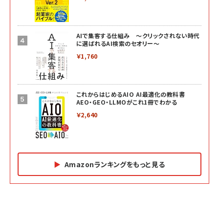
AIで集客する仕組み ～クリックされない時代
に選ばれるAI検索のセオリー～
￥1,760
これからはじめるAIO AI最適化の教科書
AEO・GEO・LLMOがこれ1冊でわかる
￥2,640
Amazonランキングをもっと見る
Amazon マーケティング・セールス全般関連書籍 の
Amazon ビジネス・経済関連書籍 の売れ筋ランキン
Amazon 経営戦略関連書籍 の売れ筋ランキング
売れ筋ランキング
グ
更新日時：2026/06/26 19:05
更新日時：2026/06/26 19:05
更新日時：2026/06/26 19:05