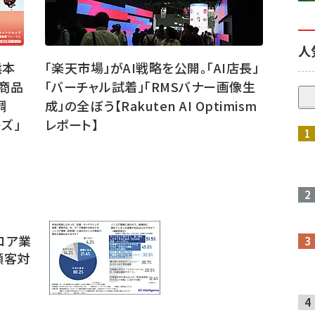
人
熊本
「楽天市場」がAI戦略を公開。「AI店長」
商品
「バーチャル試着」「RMSバナー画像生
調
成」の全ぼう【Rakuten AI Optimism
ズ」
レポート】
参加登録はこちら↑
コア業
顧客対