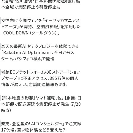
ト運輸・佐川急便・日本郵便が配送制限、熊
本全域で集配停止や引受停止も
女性向け空調ウェアを「イーザッカマニアス
トア―ズ」が開発、「空調風神服」を採用した
「COOL DOWN（クールダウン）」
楽天の最新AIやテクノロジーを体験できる
「Rakuten AI Optimism」、今日からス
タート。パシフィコ横浜で開催
老舗ECプラットフォームのEストアー「ショッ
プサーブ」に不正アクセス、885万件の個人
情報が漏えい。店舗関連情報も流出
【熊本地震の影響】ヤマト運輸、佐川急便、日
本郵便で配送遅延や集配停止が発生（7/28
時点）
楽天、会話型の「AIコンシェルジュ」で注文額
17％増。買い物体験をどう変えた？