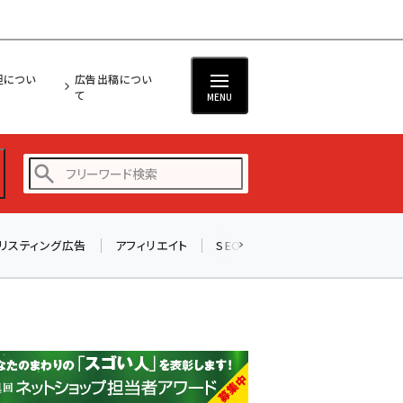
担につい
広告出稿につい
て
MENU
リスティング広告
アフィリエイト
SEO
メール
ソーシャル
amazon (2258)
yahoo (1907)
楽天 (1874)
ecbeing (1211)
アスクル (1122)