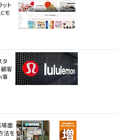
ラット
2Cモ
スタ
で顧客
n事
売場面
方法を