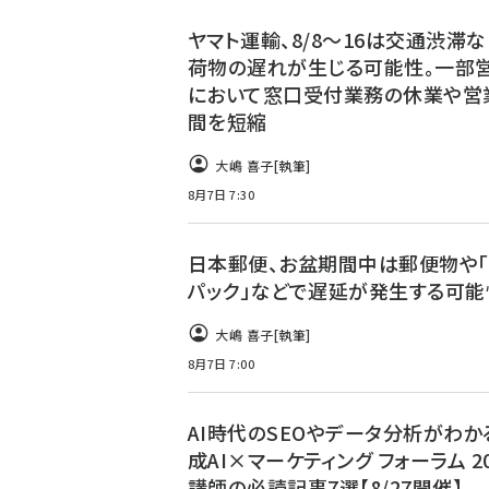
ヤマト運輸、8/8～16は交通渋滞
荷物の遅れが生じる可能性。一部
において窓口受付業務の休業や営
間を短縮
大嶋 喜子
[執筆]
8月7日 7:30
日本郵便、お盆期間中は郵便物や「
パック」などで遅延が発生する可能
大嶋 喜子
[執筆]
8月7日 7:00
AI時代のSEOやデータ分析がわか
成AI×マーケティング フォーラム 20
講師の必読記事7選【8/27開催】