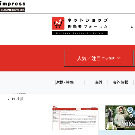
メ
イ
EC担当者
ネットショッ
ン
Web担当者
コ
製品導入
ン
企業IT
ソフト開発
テ
IoT・AI
人気／注目
から探す
ン
DCクラウド
研究・調査
ツ
エネルギー
に
連載・特集
|
海外
海外情報
ドローン
移
教育講座
EC支援
動