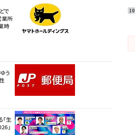
などで
営業所
業時
ゆう
性
る「生
26」