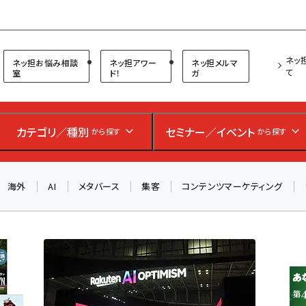
プ担当者フォーラム
ネッ
ネッ担お悩み相談
ネッ担アワー
ネッ担メルマ
て
室
ド！
ガ
お知らせ
AIが買い物を代行する時代に打つべき「次の一手」とは？
カテゴリ／種別
セミナー／イベント
から探す
から探す
アルペン、オイシックス、元UA責任者が登壇のリアルECセ
ミナー（8/26＠東京）【交流会も実施】
海外
AI
メタバース
集客
コンテンツマーケティング
8/26（水）、東京・四谷で開催。登壇者・聴講者と交流できる
交流会も実施します。すべての講演を無料で聴講できます！