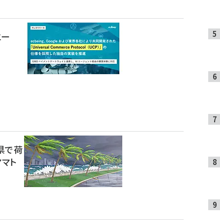
エー
た
県で荷
ヤマト