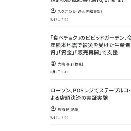
名久井梨香（Web担編集部）
8月7日 7:00
「食べチョク」のビビッドガーデン、
年熊本地震で被災を受けた生産者
資」「資金」「販売再開」で支援
大嶋 喜子
[執筆]
8月6日 9:30
ローソン、POSレジでステーブルコ
よる店頭決済の実証実験
鳥栖 剛
[執筆]
8月6日 9:00