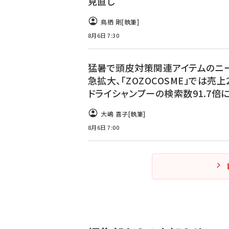
見直し
鳥栖 剛
[執筆]
8月6日 7:30
猛暑で頭皮対策関連アイテムのニ
急拡大、「ZOZOCOSME」では売上2
ドライシャンプーの検索数91.7倍
大嶋 喜子
[執筆]
8月6日 7:00