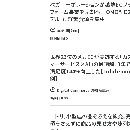
ベガコーポレーションが越境ECプ
フォーム事業を売却へ。「OMO型D
デル」に経営資源を集中
鳥栖 剛
[執筆]
8月6日 8:30
世界23位のメガECが実践する「カ
マーサービス×AI」の最適解。3年
満足度144%向上した【Lululemo
例】
Digital Commerce 360
[転載元]
8月6日 8:00
ニトリ、小型店の品ぞろえを拡充。
積を変えずに商品の見せ方や陳列