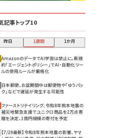
base (1083)
気記事トップ10
ビィ・フォアード (777)
revico (744)
昨日
1週間
1か月
AmazonのデータでAI学習は禁止に。新規
約「エージェントポリシー」でAI・自動化ツー
ルの使用ルールが厳格化
日本郵便、お盆期間中は郵便物や「ゆうパッ
ク」などで遅延が発生する可能性
ファーストリテイリング、令和8年熊本地震の
被災地緊急支援でユニクロ商品を2万点寄
贈を決定、1億円規模の寄付を予定
【7/29最新】令和8年熊本地震の影響、ヤマ