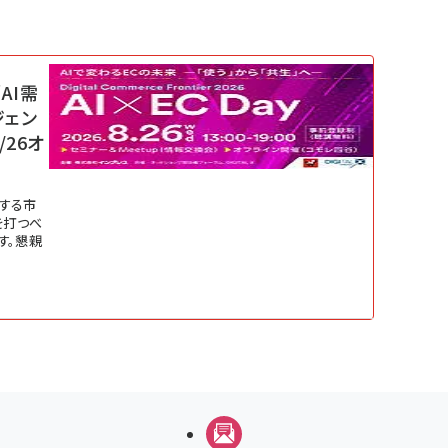
AI需
ジェン
/26オ
変する市
を打つべ
す。懇親
メルマガ