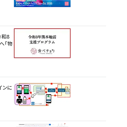
令和8
へ「物
インに