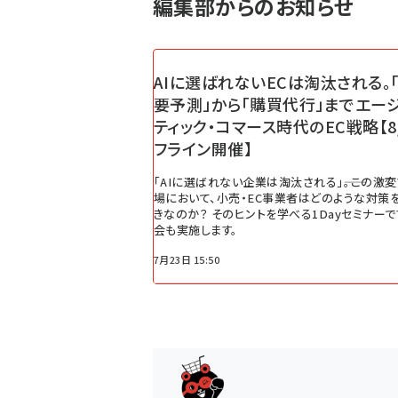
編集部からのお知らせ
AIに選ばれないECは淘汰される。「
要予測」から「購買代行」までエー
ティック・コマース時代のEC戦略【8
フライン開催】
「AIに選ばれない企業は淘汰される」――。この激
場において、小売・EC事業者はどのような対策
きなのか？ そのヒントを学べる1Dayセミナーで
会も実施します。
7月23日 15:50