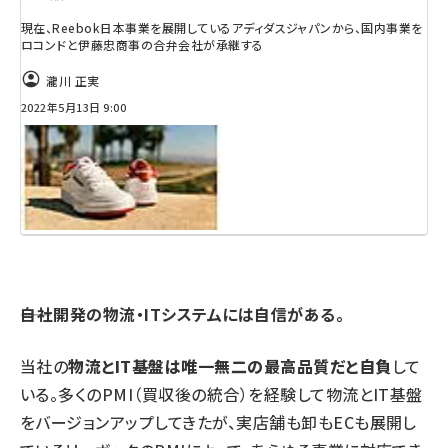
現在、Reebok日本事業を展開しているアディダスジャパンから、国内事業を
ロコンドと伊藤忠商事の合弁会社が承継する
瀧川 正実
2022年5月13日 9:00
――自社開発の物流・ITシステムには自信がある。
当社の
物流とIT基盤は唯一無二の最高品質だと自負
して
いる。多くのPMI（買収後の統合）を経験して物流とIT基盤
をバージョンアップしてきたが、実店舗も卸もECも展開し