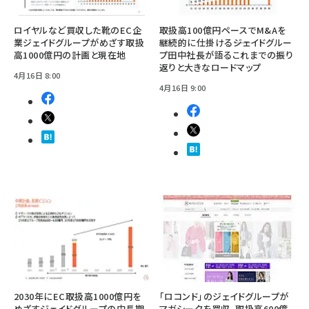
ロイヤルなど買収した靴のEC企
取扱高100億円ペースでM&Aを
業ジェイドグループがめざす取扱
継続的に仕掛ける――ジェイドグルー
高1000億円の計画と現在地
プ田中社長が語るこれまでの振り
返りと大きなロードマップ
4月16日 8:00
4月16日 9:00
2030年にEC取扱高1000億円を
「ロコンド」のジェイドグループが
めざすジェイドグループの中長期
マガシークを買収、取扱高600億