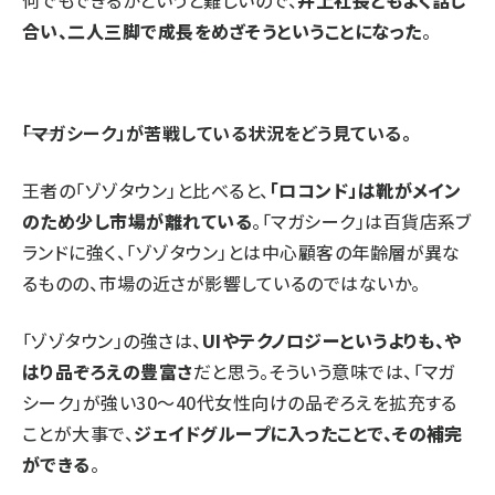
何でもできるかというと難しいので、
井上社長ともよく話し
合い、二人三脚で成長をめざそうということになった
。
――「マガシーク」が苦戦している状況をどう見ている。
王者の「ゾゾタウン」と比べると、
「ロコンド」は靴がメイン
のため少し市場が離れている
。「マガシーク」は百貨店系ブ
ランドに強く、「ゾゾタウン」とは中心顧客の年齢層が異な
るものの、市場の近さが影響しているのではないか。
「ゾゾタウン」の強さは、
UIやテクノロジーというよりも、や
はり品ぞろえの豊富さ
だと思う。そういう意味では、「マガ
シーク」が強い30～40代女性向けの品ぞろえを拡充する
ことが大事で、
ジェイドグループに入ったことで、その補完
ができる
。