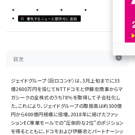
revico (744)
優先するニュース提供元に追加
目次
参加
ジェイドグループ（旧ロコンド）は、3月上旬までに33
億2600万円を投じてNTTドコモと伊藤忠商事からマ
ガシークの全株式のうち78％を取得して子会社化し
た。これにより、ジェイドグループの取扱高は約300億
円から600億円規模に倍増。2018年に掲げたファッ
ションEC専業モールでの“圧倒的な2位”のポジション
を得るとともに、ドコモおよび伊藤忠とパートナーシッ