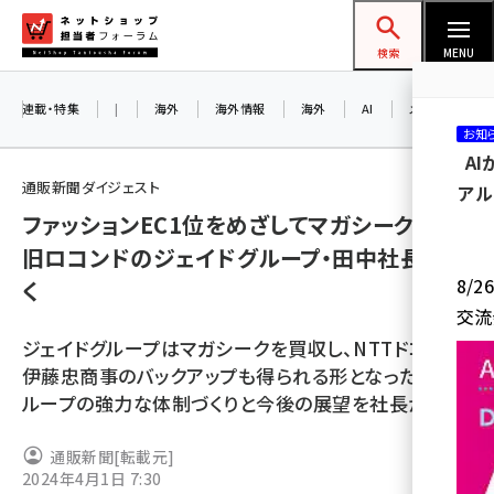
メ
ネットショップ担当者フォーラム
イ
検索
MENU
ン
コ
連載・特集
|
海外
海外情報
海外
AI
メタバース
お知
ン
A
テ
通販新聞ダイジェスト
アル
ン
ファッションEC1位をめざしてマガシーク買収。
ツ
amazon (2253)
旧ロコンドのジェイドグループ・田中社長に聞
に
8/
く
yahoo (1905)
移
交流
動
楽天 (1873)
ジェイドグループはマガシークを買収し、NTTドコモ・
ecbeing (1210)
伊藤忠商事のバックアップも得られる形となった。グ
ループの強力な体制づくりと今後の展望を社長が語る
アスクル (1122)
base (1079)
通販新聞
[転載元]
2024年4月1日 7:30
ビィ・フォアード (776)