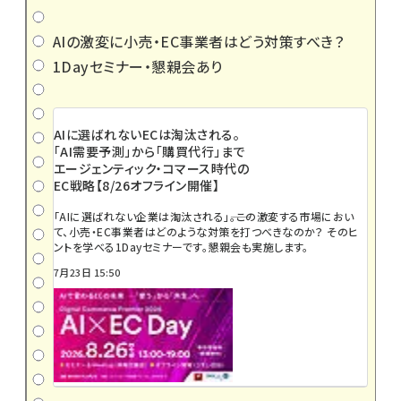
AIの激変に小売・EC事業者はどう対策すべき？
1Dayセミナー・懇親会あり
AIに選ばれないECは淘汰される。
「AI需要予測」から「購買代行」まで
エージェンティック・コマース時代の
EC戦略【8/26オフライン開催】
「AIに選ばれない企業は淘汰される」――。この激変する市場におい
て、小売・EC事業者はどのような対策を打つべきなのか？ そのヒ
ントを学べる1Dayセミナーです。懇親会も実施します。
7月23日 15:50