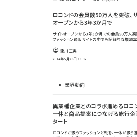
く
ず
ロコンドの会員数50万人を突破、
オープンから3年3か月で
サイトオープンから3年3か月での会員50万人突
ファッション通販サイトの中でも記録的な増加率
瀧川 正実
2014年5月26日 11:32
業界動向
異業種企業とのコラボ進めるロコン
一休と商品提案につなげる旅行企
タート
ロコンドが扱うファッションと靴を、一休が扱う