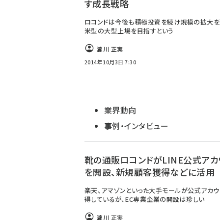
す成長戦略
ロコンドは今後も積極投資を続け規模の拡大を
米型の大型上場を目指すという
瀧川 正実
2014年10月3日 7:30
業界動向
事例・インタビュー
靴の通販ロコンドがLINE公式アカ
を開設、新規顧客獲得などに活用
楽天、アマゾンといった大手モールが公式アカウ
得しているが、EC専業企業の開設は珍しい
瀧川 正実