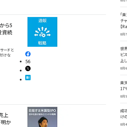
8月7
「楽
チ
から5
【R
投資続
8月7
世
サードと
ビ
い付けな
上し
56
8月6
楽
1
8月5
成
売上
け
が明か
8月4