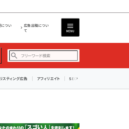
担につい
広告出稿につい
て
MENU
リスティング広告
アフィリエイト
SEO
メール
ソーシャル
amazon (2253)
yahoo (1905)
楽天 (1873)
ecbeing (1210)
アスクル (1122)