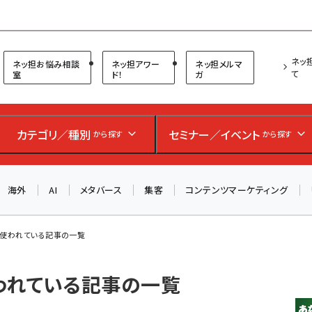
プ担当者フォーラム
ネッ
ネッ担お悩み相談
ネッ担アワー
ネッ担メルマ
て
室
ド！
ガ
お知らせ
AIが買い物を代行する時代に打つべき「次の一手」とは？
カテゴリ／種別
セミナー／イベント
から探す
から探す
アルペン、オイシックス、元UA責任者が登壇のリアルECセ
ミナー（8/26＠東京）【交流会も実施】
海外
AI
メタバース
集客
コンテンツマーケティング
8/26（水）、東京・四谷で開催。登壇者・聴講者と交流できる
交流会も実施します。すべての講演を無料で聴講できます！
が使われている記事の一覧
使われている記事の一覧