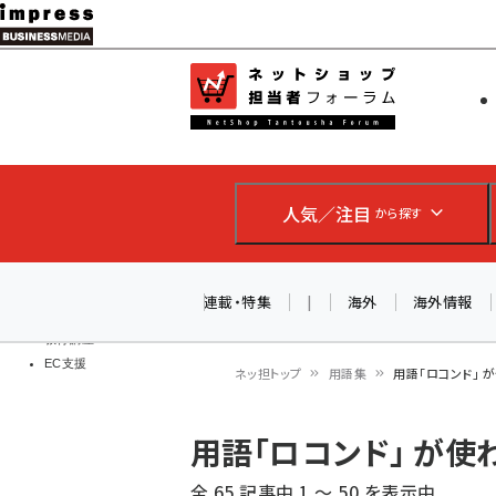
メ
イ
EC担当者
ネットショッ
ン
Web担当者
コ
製品導入
ン
企業IT
ソフト開発
テ
IoT・AI
人気／注目
から探す
ン
DCクラウド
研究・調査
ツ
エネルギー
に
連載・特集
|
海外
海外情報
ドローン
移
教育講座
EC支援
動
ネッ担トップ
用語集
用語「ロコンド」 
パ
用語「ロコンド」 が
ン
全 65 記事中 1 ～ 50 を表示中