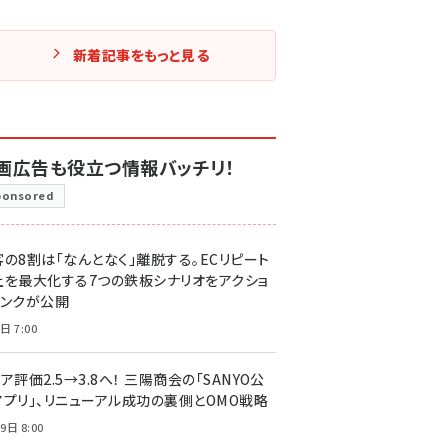
新着記事をもっと見る
画広告も役立つ情報バッチリ！
ponsored
客の8割は「なんとなく」離脱する。ECリピート
上を最大化する7つの鉄板シナリオをアクショ
リンクが公開
日 7:00
ア評価2.5→3.8へ！ 三陽商会の「SANYO公
アプリ」、リニューアル成功の裏側とOMO戦略
9日 8:00