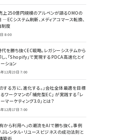
C売上250億円規模のアルペンが語るOMOの
側 ―ECシステム刷新、メディアコマース転換、
価制度
日 8:00
I時代を勝ち抜くEC戦略。レガシーシステムから
し、「Shopify」で実現するPDCA高速化とイ
ベーション
5年12月23日 7:00
声のする方に、進化する。」会社全体最適を目標
するワークマンの「補完型EC」 が実践する「レ
ーマーケティング3.0」とは？
5年12月17日 7:00
所有から利用へ」の潮流をAIで勝ち抜く。事例
学ぶレンタル・リユースビジネスの成功法則と
C構築術