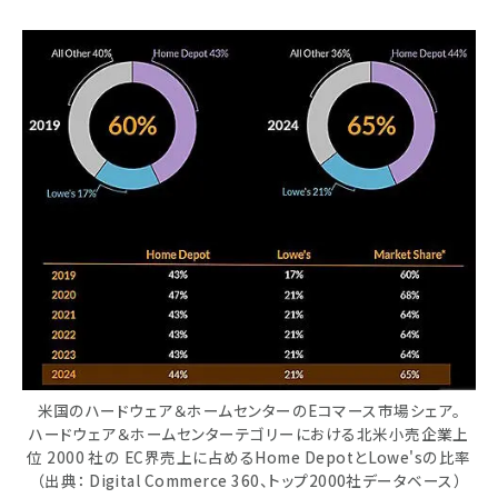
米国のハードウェア＆ホームセンターのEコマース市場シェア。
ハードウェア＆ホームセンターテゴリーにおける北米小売企業上
位 2000 社の EC界売上に占めるHome DepotとLowe'sの比率
（出典： Digital Commerce 360、トップ2000社データベース）