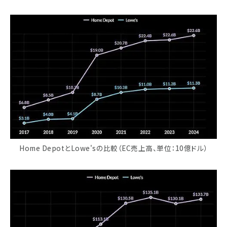
Home DepotとLowe'sの比較（EC売上高、単位：10億ドル）