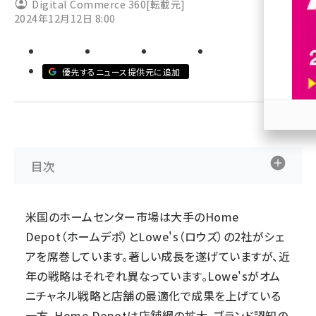
Digital Commerce 360
[転載元]
2024年12月12日 8:00
revico (744)
優先するニュース提供元に追加
参加
目次
米国のホームセンター市場は大手のHome
Depot（ホームデポ）とLowe's（ロウズ）の2社がシェ
アを席巻しています。著しい成長を遂げていますが、近
年の戦略はそれぞれ異なっています。Lowe'sがオム
ニチャネル戦略と店舗の最適化で成果を上げている
一方、Home Depotは店舗網の拡大、ブランド認知の