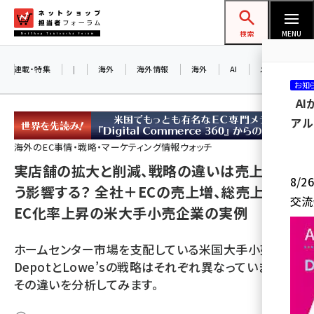
メ
ネットショップ担当者フォーラム
イ
検索
MENU
ン
コ
連載・特集
|
海外
海外情報
海外
AI
メタバース
お知
ン
A
テ
アル
ン
ツ
海外のEC事情・戦略・マーケティング情報ウォッチ
amazon (2259)
に
実店舗の拡大と削減、戦略の違いは売上にど
8/
yahoo (1908)
移
う影響する？ 全社＋ECの売上増、総売上減も
交流
動
EC化率上昇の米大手小売企業の実例
楽天 (1876)
ecbeing (1211)
ホームセンター市場を支配している米国大手小売ome
アスクル (1122)
DepotとLowe’sの戦略はそれぞれ異なっています。
その違いを分析してみます。
base (1083)
ビィ・フォアード (781)