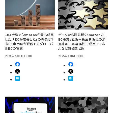
コロナ禍で「Amazonが最も成長
データから読み解くAmazonの
した」「ECが成長した」の真偽は？
EC事業。直販＋第三者販売の流
米EC専門誌が解説するグローバ
通総額＋顧客属性＋成長チャネ
ルECの実態
ルなど数値まとめ
2024年7月11日 8:00
2025年3月6日 8:00