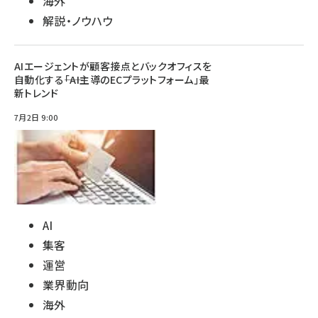
海外
解説・ノウハウ
AIエージェントが顧客接点とバックオフィスを
自動化する――「AI主導のECプラットフォーム」最
新トレンド
7月2日 9:00
AI
集客
運営
業界動向
海外