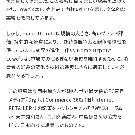
を実施してきました。この戦略は目覚ましい成果を上げて
おり、Lowe'sはEC売上高で力強い伸びを示し、全体的な
業績も改善しています。
しかし、Home Depotは、規模の大きさ、高いブランド評
価、効率的な運営により、引き続き競争力と競争優位性を
保っています。業界の進化に伴い、Home Depotと
Lowe'sは、市場での揺るぎない地位を維持するために、消
費者の好みの変化や技術の進歩にさらに適応していく必
要があるでしょう。
この記事は
今西由加さん
が翻訳。世界最大級のEC専門
メディア『Digital Commerce 360』（旧『Internet
RETAILER』）の記事をネットショップ担当者フォーラム
が、
天井秀和さん
、
白川久美さん
、
中島郁さん
の協力を
得て、日本向けに編集したものです。