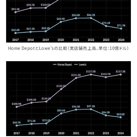
Home DepotとLowe'sの比較（実店舗売上高、単位：10億ドル）