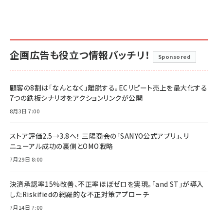
企画広告も役立つ情報バッチリ！
Sponsored
顧客の8割は「なんとなく」離脱する。ECリピート売上を最大化する
7つの鉄板シナリオをアクションリンクが公開
8月3日 7:00
ストア評価2.5→3.8へ！ 三陽商会の「SANYO公式アプリ」、リ
ニューアル成功の裏側とOMO戦略
7月29日 8:00
決済承認率15%改善、不正率ほぼゼロを実現。「and ST」が導入
したRiskifiedの網羅的な不正対策アプローチ
7月14日 7:00