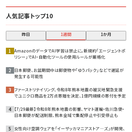
人気記事トップ10
昨日
1週間
1か月
AmazonのデータでAI学習は禁止に。新規約「エージェントポ
リシー」でAI・自動化ツールの使用ルールが厳格化
日本郵便、お盆期間中は郵便物や「ゆうパック」などで遅延が
発生する可能性
ファーストリテイリング、令和8年熊本地震の被災地緊急支援
でユニクロ商品を2万点寄贈を決定、1億円規模の寄付を予定
【7/29最新】令和8年熊本地震の影響、ヤマト運輸・佐川急便・
日本郵便が配送制限、熊本全域で集配停止や引受停止も
女性向け空調ウェアを「イーザッカマニアストア―ズ」が開発、