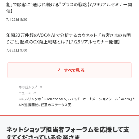
創」で顧客に“選ばれ続ける”プラスの戦略【7/29リアルセミナー開
催】
7月22日 8:30
年間32万件超のVOCをAIで分析するカウネット。「お客さまのお困
りごと」起点のCX向上戦略とは？【7/29リアルセミナー開催】
7月21日 9:00
すべて見る
ネッ担トップ
ニュース
パ
ユミルリンクの「Cuenote SMS」、ハイパーオートメーションツール「Yoom」と
API連携開始。任意のステータス更...
ン
く
ず
ネットショップ担当者フォーラムを応援して支
えてくださっている企業さま