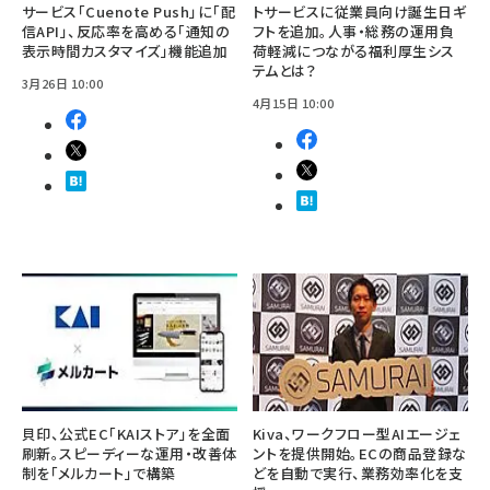
サービス「Cuenote Push」に「配
トサービスに従業員向け誕生日ギ
信API」、反応率を高める「通知の
フトを追加。人事・総務の運用負
表示時間カスタマイズ」機能追加
荷軽減につながる福利厚生シス
テムとは？
3月26日 10:00
4月15日 10:00
貝印、公式EC「KAIストア」を全面
Kiva、ワークフロー型AIエージェ
刷新。スピーディーな運用・改善体
ントを提供開始。ECの商品登録な
制を「メルカート」で構築
どを自動で実行、業務効率化を支