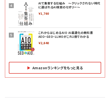
AIで集客する仕組み ～クリックされない時代
に選ばれるAI検索のセオリー～
￥1,760
これからはじめるAIO AI最適化の教科書
AEO・GEO・LLMOがこれ1冊でわかる
￥2,640
Amazonランキングをもっと見る
Amazon マーケティング・セールス全般関連書籍 の
Amazon ビジネス・経済関連書籍 の売れ筋ランキン
Amazon 経営戦略関連書籍 の売れ筋ランキング
売れ筋ランキング
グ
更新日時：2026/06/26 19:05
更新日時：2026/06/26 19:05
更新日時：2026/06/26 19:05
2億円を売り上げたプロが教える note×AI 最強の
anan(アンアン)2026/07/01号 No.2501[魅せる
ベインキャピタル 企業価値向上力の秘密
副業
カラダ2026／宮舘涼太]
￥2,640
￥1,870
￥880