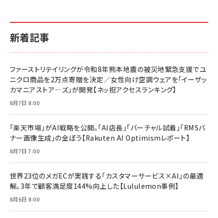
イシューからはじめよ［改訂版］――知的生産の「シンプ
小さな会社は戦略が9割
anan(アンアン)2026/06/24号 No.2500増刊
ルな本質」
スペシャルエディション[王道エンタメの矜持／
￥1,980
新着記事
BTS]
￥2,200
￥1,100
ドリルを売るには穴を売れ
経営メモ 16年の起業家人生で得た知見
ファーストリテイリングが令和8年熊本地震の被災地緊急支援でユ
anan(アンアン)2026/07/08号 No.2502[2026
￥1,815
￥2,750
ニクロ商品を2万点寄贈を決定／女性向け空調ウェアを「イーザッ
年後半、あなたの恋と運命／山田涼介]
カマニアストア―ズ」が開発【ネッ担アクセスランキング】
￥880
Brand Shift(ブランド・シフト): 「信頼」で選ばれ
影響力の武器［新版］：人を動かす七つの原理
8月7日 8:00
る時代の成長戦略
￥3,190
ママ投資家が育休中に１億貯めた株式投資
￥2,420
￥1,870
「楽天市場」がAI戦略を公開。「AI店長」「バーチャル試着」「RMSバ
ナー画像生成」の全ぼう【Rakuten AI Optimismレポート】
フィードバック経営 「沈黙の組織」から「高め合う
マーケティングの真実 P&G・グリコで学んだ失敗
組織」へ
と成長の法則
8月7日 7:00
組織の成果を最大化する ルールのデザイン
￥3,080
￥2,200
￥1,980
世界23位のメガECが実践する「カスタマーサービス×AI」の最適
解。3年で顧客満足度144%向上した【Lululemon事例】
Amazonランキングをもっと見る
Amazonランキングをもっと見る
8月6日 8:00
Amazonランキングをもっと見る