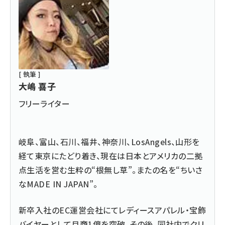
[ 執筆 ]
大嶋 喜子
フリーライター
岐阜、富山、石川、福井、神奈川、LosAngels、山形を
経て東京にたどり着き、現在は日本とアメリカの二拠
点生活を営む生粋の“根無し草”。またの名を“ちいさ
なMADE IN JAPAN”。
新卒入社のEC運営会社にてレディースアパレル・宝飾
バイヤーとして月商1億を突破。その後、同社内でクリ