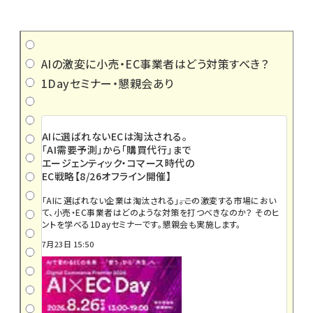
AIの激変に小売・EC事業者はどう対策すべき？
1Dayセミナー・懇親会あり
AIに選ばれないECは淘汰される。
「AI需要予測」から「購買代行」まで
エージェンティック・コマース時代の
EC戦略【8/26オフライン開催】
「AIに選ばれない企業は淘汰される」――。この激変する市場におい
て、小売・EC事業者はどのような対策を打つべきなのか？ そのヒ
ントを学べる1Dayセミナーです。懇親会も実施します。
7月23日 15:50