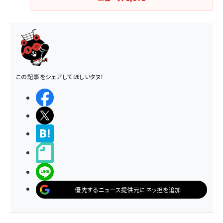
この記事をシェアしてほしいタヌ！
シェアする
ポストする
>ブクマする
noteで書く
LINEで送る
優先するニュース提供元にネッ担を追加