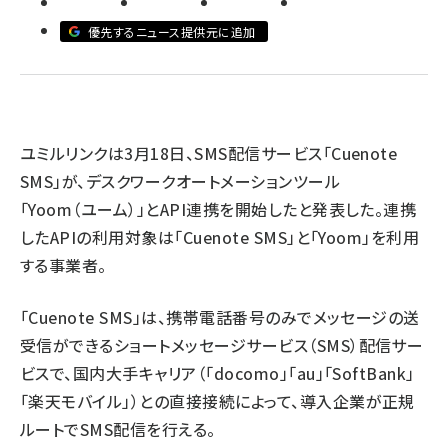
優先するニュース提供元に追加
revico (744)
ユミルリンクは3月18日、SMS配信サービス「Cuenote
SMS」が、デスクワークオートメーションツール
参加
「Yoom（ユーム）」とAPI連携を開始したと発表した。連携
したAPIの利用対象は「Cuenote SMS」と「Yoom」を利用
する事業者。
「Cuenote SMS」は、携帯電話番号のみでメッセージの送
受信ができるショートメッセージサービス（SMS）配信サー
ビスで、国内大手キャリア（「docomo」「au」「SoftBank」
「楽天モバイル」）との直接接続によって、導入企業が正規
ルートでSMS配信を行える。