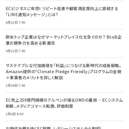
ECビジネスに有効！ リピート促進や顧客満足度向上に直結する
「LINE通知メッセージ」とは？
6月22日 7:00
欧米トップ企業はなぜマーケットプレイス化を急ぐのか？ BtoB企
業の競争力を高める新潮流
4月21日 7:00
サステナブルな付加価値を「利益」につなげる新時代の成長戦略。
Amazon提供の「Climate Pledge Friendly」プログラムの全貌
＋事業者のメリットを詳しく解説
2月24日 7:00
EC売上250億円規模のアルペンが語るOMOの裏側 ―ECシステム
刷新、メディアコマース転換、評価制度
2月4日 8:00
AI時代を勝ち抜くEC戦略。レガシーシステムから脱却し、