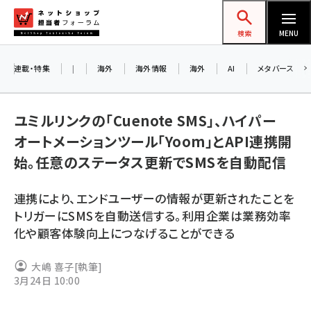
メ
ネットショップ担当者フォーラム
イ
検索
MENU
ン
コ
連載・特集
|
海外
海外情報
海外
AI
メタバース
お知
ン
AI
テ
ユミルリンクの「Cuenote SMS」、ハイパー
アル
ン
オートメーションツール「Yoom」とAPI連携開
ツ
amazon (2255)
始。任意のステータス更新でSMSを自動配信
に
8/
yahoo (1906)
移
連携により、エンドユーザーの情報が更新されたことを
交流
動
楽天 (1874)
トリガーにSMSを自動送信する。利用企業は業務効率
化や顧客体験向上につなげることができる
ecbeing (1210)
アスクル (1122)
大嶋 喜子
[執筆]
3月24日 10:00
base (1081)
ビィ・フォアード (776)