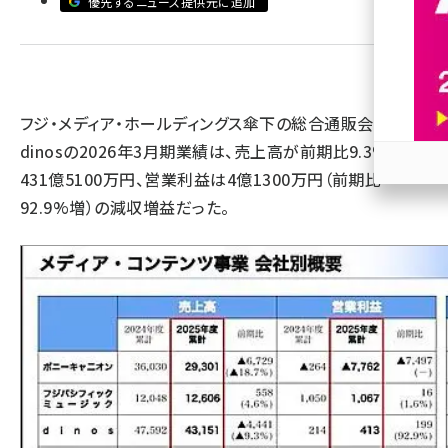
優先するニュース提供元に追加
revico (744)
フジ・メディア・ホールディングス傘下の総合通販会社
dinosの2026年3月期業績は、売上高が前期比9.3%減の
431億5100万円、営業利益は4億1300万円（前期比
参加
92.9%増）の減収増益だった。