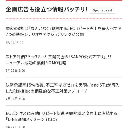
企画広告も役立つ情報バッチリ！
Sponsored
顧客の8割は「なんとなく」離脱する。ECリピート売上を最大化する
7つの鉄板シナリオをアクションリンクが公開
8月3日 7:00
ストア評価2.5→3.8へ！ 三陽商会の「SANYO公式アプリ」、リ
ニューアル成功の裏側とOMO戦略
7月29日 8:00
決済承認率15%改善、不正率ほぼゼロを実現。「and ST」が導入
したRiskifiedの網羅的な不正対策アプローチ
7月14日 7:00
ECビジネスに有効！ リピート促進や顧客満足度向上に直結する
「LINE通知メッセージ」とは？
6月22日 7:00