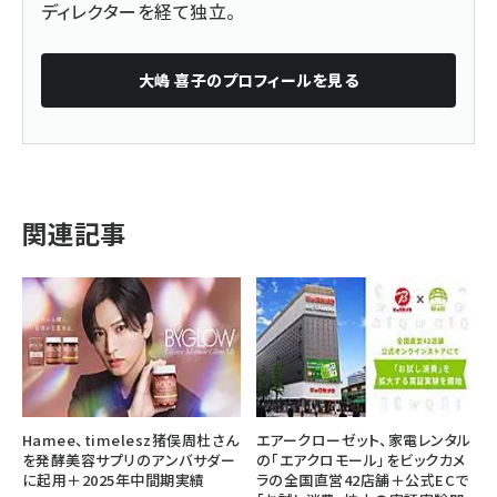
ディレクターを経て独立。
大嶋 喜子
のプロフィールを見る
関連記事
Hamee、timelesz猪俣周杜さん
エアークローゼット、家電レンタル
を発酵美容サプリのアンバサダー
の「エアクロモール」をビックカメ
に起用＋2025年中間期実績
ラの全国直営42店舗＋公式ECで