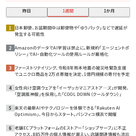
昨日
1週間
1か月
日本郵便、お盆期間中は郵便物や「ゆうパック」などで遅延が
発生する可能性
AmazonのデータでAI学習は禁止に。新規約「エージェントポ
リシー」でAI・自動化ツールの使用ルールが厳格化
ファーストリテイリング、令和8年熊本地震の被災地緊急支援
でユニクロ商品を2万点寄贈を決定、1億円規模の寄付を予定
女性向け空調ウェアを「イーザッカマニアストア―ズ」が開発、
「空調風神服」を採用した「COOL DOWN（クールダウン）」
楽天の最新AIやテクノロジーを体験できる「Rakuten AI
Optimism」、今日からスタート。パシフィコ横浜で開催
老舗ECプラットフォームのEストアー「ショップサーブ」に不正
アクセス、885万件の個人情報が漏えい。店舗関連情報も流出