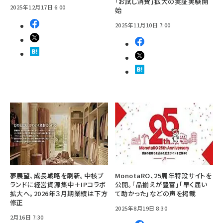
「お試し消費」拡大の実証実験開
2025年12月17日 6:00
始
2025年11月10日 7:00
夢展望、成長戦略を刷新。中核ブ
MonotaRO、25周年特設サイトを
ランドに経営資源集中＋IPコラボ
公開。「品揃えが豊富」「早く届い
拡大へ。2026年３月期業績は下方
て助かった」などの声を掲載
修正
2025年8月19日 8:30
2月16日 7:30