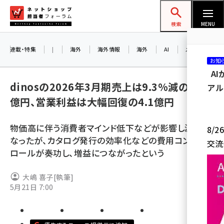
メ
ネットショップ担当者フォーラム
イ
検索
MENU
ン
コ
連載・特集
|
海外
海外情報
海外
AI
メタバース
お知
ン
A
テ
dinosの2026年3月期売上は9.3%減の431
アル
ン
億円、営業利益は大幅回復の4.1億円
ツ
amazon (2259)
に
物価高に伴う消費者マインド低下などが影響し減収と
8/
yahoo (1908)
移
なったが、カタログ発行の効率化などの費用コント
交流
動
楽天 (1874)
ロールが奏功し、増益につながったという
ecbeing (1211)
大嶋 喜子
[執筆]
アスクル (1122)
5月21日 7:00
base (1083)
ビィ・フォアード (778)