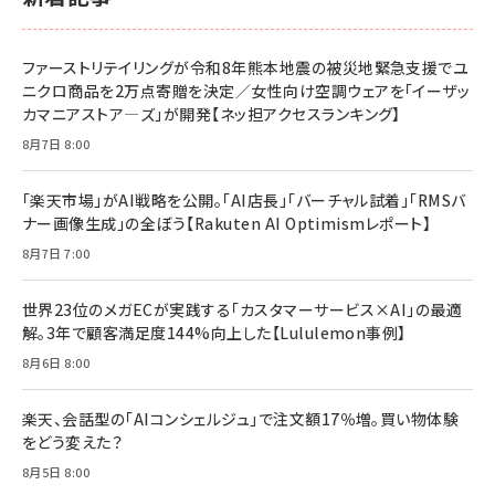
￥1,100
ドリルを売るには穴を売れ
経営メモ 16年の起業家人生で得た知見
ファーストリテイリングが令和8年熊本地震の被災地緊急支援でユ
anan(アンアン)2026/07/08号 No.2502[2026
￥1,815
￥2,750
ニクロ商品を2万点寄贈を決定／女性向け空調ウェアを「イーザッ
年後半、あなたの恋と運命／山田涼介]
カマニアストア―ズ」が開発【ネッ担アクセスランキング】
￥880
Brand Shift(ブランド・シフト): 「信頼」で選ばれ
影響力の武器［新版］：人を動かす七つの原理
8月7日 8:00
る時代の成長戦略
￥3,190
ママ投資家が育休中に１億貯めた株式投資
￥2,420
￥1,870
「楽天市場」がAI戦略を公開。「AI店長」「バーチャル試着」「RMSバ
ナー画像生成」の全ぼう【Rakuten AI Optimismレポート】
フィードバック経営 「沈黙の組織」から「高め合う
マーケティングの真実 P&G・グリコで学んだ失敗
組織」へ
と成長の法則
8月7日 7:00
組織の成果を最大化する ルールのデザイン
￥3,080
￥2,200
￥1,980
世界23位のメガECが実践する「カスタマーサービス×AI」の最適
解。3年で顧客満足度144%向上した【Lululemon事例】
Amazonランキングをもっと見る
Amazonランキングをもっと見る
8月6日 8:00
Amazonランキングをもっと見る
楽天、会話型の「AIコンシェルジュ」で注文額17％増。買い物体験
をどう変えた？
8月5日 8:00