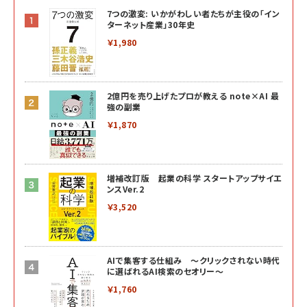
7つの激変: いかがわしい者たちが主役の「イン
ターネット産業」30年史
￥1,980
2億円を売り上げたプロが教える note×AI 最
強の副業
￥1,870
増補改訂版 起業の科学 スタートアップサイエ
ンスVer.2
￥3,520
AIで集客する仕組み ～クリックされない時代
に選ばれるAI検索のセオリー～
￥1,760