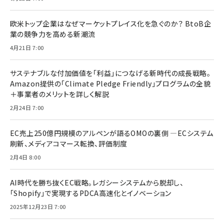
欧米トップ企業はなぜマーケットプレイス化を急ぐのか？ BtoB企
業の競争力を高める新潮流
4月21日 7:00
サステナブルな付加価値を「利益」につなげる新時代の成長戦略。
Amazon提供の「Climate Pledge Friendly」プログラムの全貌
＋事業者のメリットを詳しく解説
2月24日 7:00
EC売上250億円規模のアルペンが語るOMOの裏側 ―ECシステム
刷新、メディアコマース転換、評価制度
2月4日 8:00
AI時代を勝ち抜くEC戦略。レガシーシステムから脱却し、
「Shopify」で実現するPDCA高速化とイノベーション
2025年12月23日 7:00