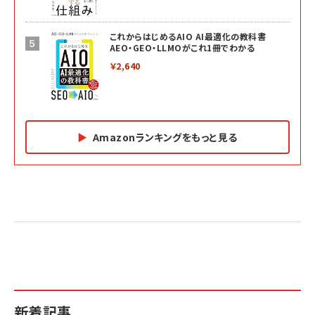
これからはじめるAIO AI最適化の教科書
AEO・GEO・LLMOがこれ1冊でわかる
￥2,640
Amazonランキングをもっと見る
Amazon マーケティング・セールス全般関連書籍 の
Amazon ビジネス・経済関連書籍 の売れ筋ランキン
Amazon 経営戦略関連書籍 の売れ筋ランキング
売れ筋ランキング
グ
更新日時：2026/06/26 19:05
更新日時：2026/06/26 19:05
更新日時：2026/06/26 19:05
2億円を売り上げたプロが教える note×AI 最強の
anan(アンアン)2026/07/01号 No.2501[魅せる
ベインキャピタル 企業価値向上力の秘密
副業
カラダ2026／宮舘涼太]
￥2,640
￥1,870
￥880
イシューからはじめよ［改訂版］――知的生産の「シンプ
小さな会社は戦略が9割
anan(アンアン)2026/06/24号 No.2500増刊
ルな本質」
スペシャルエディション[王道エンタメの矜持／
￥1,980
新着記事
BTS]
￥2,200