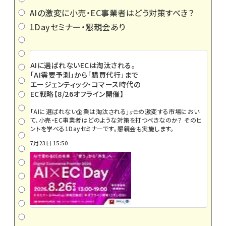
AIの激変に小売・EC事業者はどう対策すべき？
1Dayセミナー・懇親会あり
AIに選ばれないECは淘汰される。
「AI需要予測」から「購買代行」まで
エージェンティック・コマース時代の
EC戦略【8/26オフライン開催】
「AIに選ばれない企業は淘汰される」――。この激変する市場におい
て、小売・EC事業者はどのような対策を打つべきなのか？ そのヒ
ントを学べる1Dayセミナーです。懇親会も実施します。
7月23日 15:50