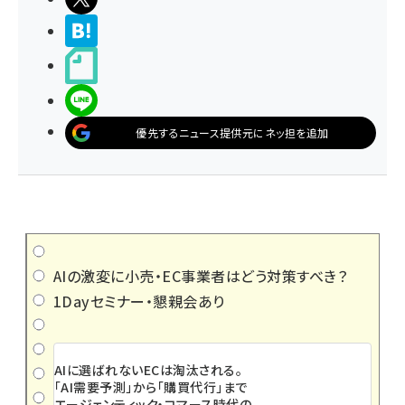
>ブクマする
noteで書く
LINEで送る
優先するニュース提供元にネッ担を追加
AIの激変に小売・EC事業者はどう対策すべき？
1Dayセミナー・懇親会あり
AIに選ばれないECは淘汰される。
「AI需要予測」から「購買代行」まで
エージェンティック・コマース時代の