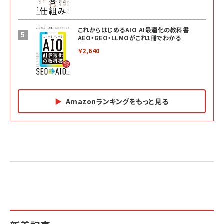
これからはじめるAIO AI最適化の教科書
AEO・GEO・LLMOがこれ1冊でわかる
￥2,640
Amazonランキングをもっと見る
Amazon マーケティング・セールス全般関連書籍 の
Amazon ビジネス・経済関連書籍 の売れ筋ランキン
Amazon 経営戦略関連書籍 の売れ筋ランキング
売れ筋ランキング
グ
更新日時：2026/06/26 19:05
更新日時：2026/06/26 19:05
更新日時：2026/06/26 19:05
2億円を売り上げたプロが教える note×AI 最強の
anan(アンアン)2026/07/01号 No.2501[魅せる
ベインキャピタル 企業価値向上力の秘密
副業
カラダ2026／宮舘涼太]
￥2,640
￥1,870
￥880
イシューからはじめよ［改訂版］――知的生産の「シンプ
小さな会社は戦略が9割
anan(アンアン)2026/06/24号 No.2500増刊
ルな本質」
スペシャルエディション[王道エンタメの矜持／
￥1,980