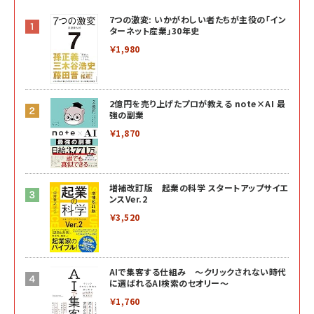
7つの激変: いかがわしい者たちが主役の「イン
ターネット産業」30年史
￥1,980
2億円を売り上げたプロが教える note×AI 最
強の副業
￥1,870
増補改訂版 起業の科学 スタートアップサイエ
ンスVer.2
￥3,520
AIで集客する仕組み ～クリックされない時代
に選ばれるAI検索のセオリー～
￥1,760