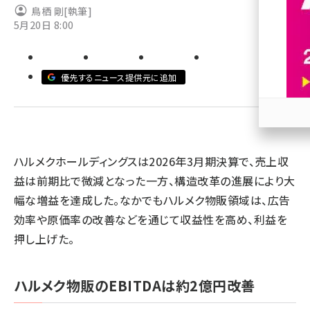
鳥栖 剛
[執筆]
5月20日 8:00
revico (745)
優先するニュース提供元に追加
参加
ハルメクホールディングスは2026年3月期決算で、売上収
益は前期比で微減となった一方、構造改革の進展により大
幅な増益を達成した。なかでもハルメク物販領域は、広告
効率や原価率の改善などを通じて収益性を高め、利益を
押し上げた。
ハルメク物販のEBITDAは約2億円改善