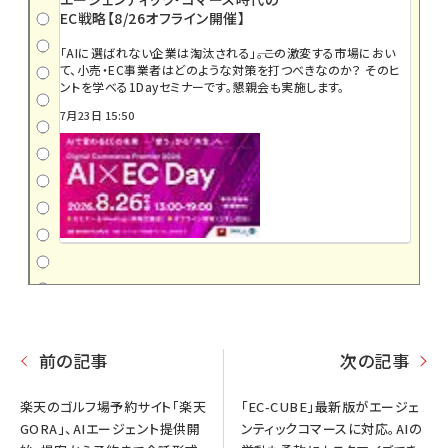
EC戦略【8/26オフライン開催】
「AIに選ばれない企業は淘汰される」――。この激変する市場におい
て、小売・EC事業者はどのような対策を打つべきなのか？ そのヒ
ントを学べる1Dayセミナーです。懇親会も実施します。
7月23日 15:50
前の記事
次の記事
楽天のゴルフ場予約サイト「楽天
「EC-CUBE」最新版がエージェ
GORA」、AIエージェント提供開
ンティックコマースに対応。AIの