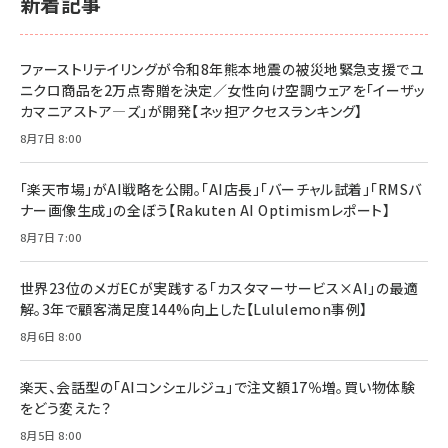
新着記事
BTS]
￥2,200
￥1,100
ドリルを売るには穴を売れ
経営メモ 16年の起業家人生で得た知見
ファーストリテイリングが令和8年熊本地震の被災地緊急支援でユ
anan(アンアン)2026/07/08号 No.2502[2026
￥1,815
￥2,750
ニクロ商品を2万点寄贈を決定／女性向け空調ウェアを「イーザッ
年後半、あなたの恋と運命／山田涼介]
カマニアストア―ズ」が開発【ネッ担アクセスランキング】
￥880
Brand Shift(ブランド・シフト): 「信頼」で選ばれ
影響力の武器［新版］：人を動かす七つの原理
8月7日 8:00
る時代の成長戦略
￥3,190
ママ投資家が育休中に１億貯めた株式投資
￥2,420
￥1,870
「楽天市場」がAI戦略を公開。「AI店長」「バーチャル試着」「RMSバ
ナー画像生成」の全ぼう【Rakuten AI Optimismレポート】
フィードバック経営 「沈黙の組織」から「高め合う
マーケティングの真実 P&G・グリコで学んだ失敗
組織」へ
と成長の法則
8月7日 7:00
組織の成果を最大化する ルールのデザイン
￥3,080
￥2,200
￥1,980
世界23位のメガECが実践する「カスタマーサービス×AI」の最適
解。3年で顧客満足度144%向上した【Lululemon事例】
Amazonランキングをもっと見る
Amazonランキングをもっと見る
8月6日 8:00
Amazonランキングをもっと見る
楽天、会話型の「AIコンシェルジュ」で注文額17％増。買い物体験
をどう変えた？
8月5日 8:00