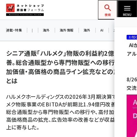
メ
ネットショップ担当者フォーラム
イ
検索
MENU
ン
コ
連載・特集
|
海外
海外情報
海外
AI
メタバース
お知
ン
A
テ
シニア通販「ハルメク」物販の利益約2億円改
アル
ン
善。総合通販型から専門物販型への移行、高付
ツ
amazon (2259)
加価値・高価格の商品ライン拡充などの施策
に
8/
とは
yahoo (1908)
移
交流
動
楽天 (1877)
ハルメクホールディングスの2026年3月期決算で、ハル
ecbeing (1211)
メク物販事業のEBITDAが前期比1.94億円改善した。
総合通販型から専門物販型への移行や、高付加価値・
アスクル (1122)
高価格商品の拡充、広告効率の改善などが収益性向
base (1084)
上に寄与した。
ビィ・フォアード (782)