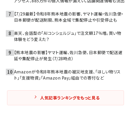
アクセス、885万件の個人情報が漏えい。店舗関連情報も流出
【7/29最新】令和8年熊本地震の影響、ヤマト運輸・佐川急便・
日本郵便が配送制限、熊本全域で集配停止や引受停止も
楽天、会話型の「AIコンシェルジュ」で注文額17％増。買い物
体験をどう変えた？
【熊本地震の影響】ヤマト運輸、佐川急便、日本郵便で配送遅
延や集配停止が発生（7/28時点）
Amazonが令和8年熊本地震の被災地支援、「ほしい物リス
ト」「支援物資」「Amazon Pay」経由での寄付など
人気記事ランキングをもっと見る