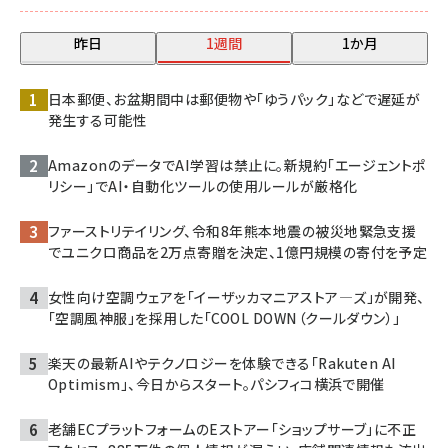
昨日
1週間
1か月
日本郵便、お盆期間中は郵便物や「ゆうパック」などで遅延が
発生する可能性
AmazonのデータでAI学習は禁止に。新規約「エージェントポ
リシー」でAI・自動化ツールの使用ルールが厳格化
ファーストリテイリング、令和8年熊本地震の被災地緊急支援
でユニクロ商品を2万点寄贈を決定、1億円規模の寄付を予定
女性向け空調ウェアを「イーザッカマニアストア―ズ」が開発、
「空調風神服」を採用した「COOL DOWN（クールダウン）」
楽天の最新AIやテクノロジーを体験できる「Rakuten AI
Optimism」、今日からスタート。パシフィコ横浜で開催
老舗ECプラットフォームのEストアー「ショップサーブ」に不正