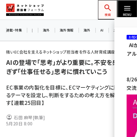
メ
ネットショップ担当者フォーラム
イ
検索
MENU
ン
コ
連載・特集
|
海外
海外情報
海外
AI
メタバース
お知
ン
A
テ
強いEC会社を支えるネットショップ担当者を作る人財育成講座
アル
ン
AIの登場で「思考」がより重要に。不安を感じす
ツ
amazon (2249)
ぎず「仕事任せる」思考に慣れていこう
に
8/
yahoo (1901)
移
EC事業の内製化を目標に、ECマーケティングに関連す
交流
動
楽天 (1871)
るテーマを設定し、判断をするための考え方を解説しま
す【連載25回目】
ecbeing (1207)
アスクル (1119)
石田 麻琴
[執筆]
5月20日 8:00
base (1077)
ビィ・フォアード (773)