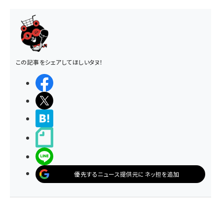
この記事をシェアしてほしいタヌ！
シェアする
ポストする
>ブクマする
noteで書く
LINEで送る
優先するニュース提供元にネッ担を追加