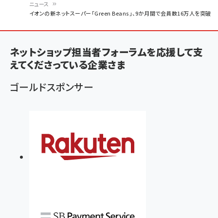
ニュース
パ
イオンの新ネットスーパー「Green Beans」、9か月間で会員数16万人を突破
ン
く
ネットショップ担当者フォーラムを応援して支
ず
えてくださっている企業さま
ゴールドスポンサー