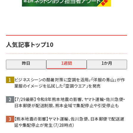
人気記事トップ10
昨日
1週間
1か月
ビジネスシーンの酷暑対策に空調を活用――。「洋服の青山」が作
業服のイメージを払拭した「空調ウエア」を発売
【7/29最新】令和8年熊本地震の影響、ヤマト運輸・佐川急便・
日本郵便が配送制限、熊本全域で集配停止や引受停止も
【熊本地震の影響】ヤマト運輸、佐川急便、日本郵便で配送遅
延や集配停止が発生（7/28時点）