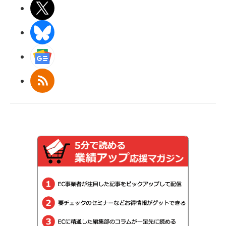
X(エックス)
BlueSky
Googleニュース
RSS