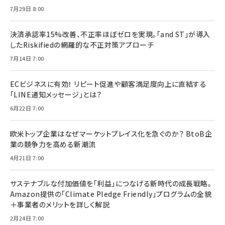
7月29日 8:00
決済承認率15%改善、不正率ほぼゼロを実現。「and ST」が導入
したRiskifiedの網羅的な不正対策アプローチ
7月14日 7:00
ECビジネスに有効！ リピート促進や顧客満足度向上に直結する
「LINE通知メッセージ」とは？
6月22日 7:00
欧米トップ企業はなぜマーケットプレイス化を急ぐのか？ BtoB企
業の競争力を高める新潮流
4月21日 7:00
サステナブルな付加価値を「利益」につなげる新時代の成長戦略。
Amazon提供の「Climate Pledge Friendly」プログラムの全貌
＋事業者のメリットを詳しく解説
2月24日 7:00