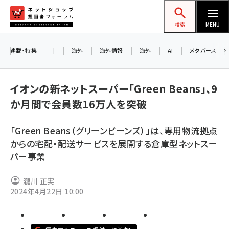
メ
ネットショップ担当者フォーラム
イ
検索
MENU
ン
コ
連載・特集
|
海外
海外情報
海外
AI
メタバース
ン
お知
A
テ
イオンの新ネットスーパー「Green Beans」、9
ア
ン
か月間で会員数16万人を突破
ツ
amazon (2236)
に
「Green Beans（グリーンビーンズ）」は、専用物流拠点
8/
yahoo (1896)
移
からの宅配・配送サービスを展開する倉庫型ネットスー
交
動
楽天 (1865)
パー事業
ecbeing (1204)
瀧川 正実
アスクル (1112)
2024年4月22日 10:00
base (1068)
ビィ・フォアード (769)