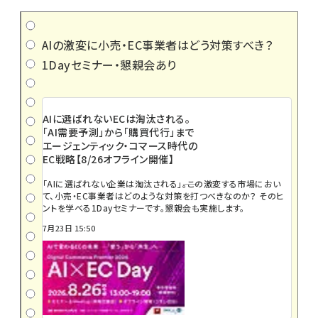
AIの激変に小売・EC事業者はどう対策すべき？
1Dayセミナー・懇親会あり
AIに選ばれないECは淘汰される。
「AI需要予測」から「購買代行」まで
エージェンティック・コマース時代の
EC戦略【8/26オフライン開催】
「AIに選ばれない企業は淘汰される」――。この激変する市場におい
て、小売・EC事業者はどのような対策を打つべきなのか？ そのヒ
ントを学べる1Dayセミナーです。懇親会も実施します。
7月23日 15:50