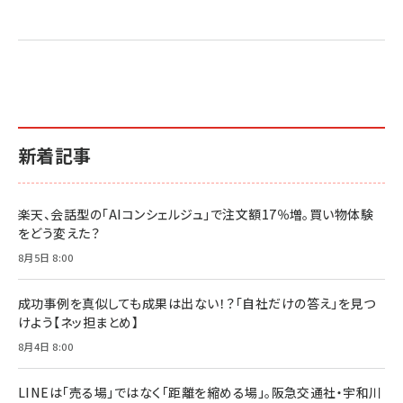
売れ筋ランキング
グ
更新日時：2026/06/26 19:05
更新日時：2026/06/26 19:05
更新日時：2026/06/26 19:05
2億円を売り上げたプロが教える note×AI 最強の
anan(アンアン)2026/07/01号 No.2501[魅せる
ベインキャピタル 企業価値向上力の秘密
副業
カラダ2026／宮舘涼太]
￥2,640
￥1,870
￥880
イシューからはじめよ［改訂版］――知的生産の「シンプ
小さな会社は戦略が9割
anan(アンアン)2026/06/24号 No.2500増刊
ルな本質」
スペシャルエディション[王道エンタメの矜持／
￥1,980
新着記事
BTS]
￥2,200
￥1,100
ドリルを売るには穴を売れ
経営メモ 16年の起業家人生で得た知見
楽天、会話型の「AIコンシェルジュ」で注文額17％増。買い物体験
anan(アンアン)2026/07/08号 No.2502[2026
￥1,815
￥2,750
をどう変えた？
年後半、あなたの恋と運命／山田涼介]
￥880
8月5日 8:00
Brand Shift(ブランド・シフト): 「信頼」で選ばれ
影響力の武器［新版］：人を動かす七つの原理
る時代の成長戦略
￥3,190
ママ投資家が育休中に１億貯めた株式投資
成功事例を真似しても成果は出ない！？「自社だけの答え」を見つ
￥2,420
￥1,870
けよう【ネッ担まとめ】
フィードバック経営 「沈黙の組織」から「高め合う
8月4日 8:00
マーケティングの真実 P&G・グリコで学んだ失敗
組織」へ
と成長の法則
組織の成果を最大化する ルールのデザイン
￥3,080
￥2,200
LINEは「売る場」ではなく「距離を縮める場」。阪急交通社・宇和川
￥1,980