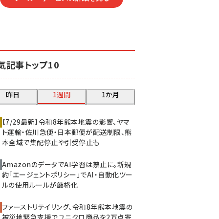
気記事トップ10
昨日
1週間
1か月
【7/29最新】令和8年熊本地震の影響、ヤマ
ト運輸・佐川急便・日本郵便が配送制限、熊
本全域で集配停止や引受停止も
AmazonのデータでAI学習は禁止に。新規
約「エージェントポリシー」でAI・自動化ツー
ルの使用ルールが厳格化
ファーストリテイリング、令和8年熊本地震の
被災地緊急支援でユニクロ商品を2万点寄