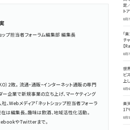
定
ト
8月7
実
「楽
ョップ担当者フォーラム編集部 編集長
チ
【R
8月7
世
ビ
上し
KO）2敗。 流通・通販・インターネット通販の専門
8月6
ダー企業で新規事業の立ち上げ、マーケティング
社、Webメディア「ネットショップ担当者フォーラ
楽
1
 現在は編集長。趣味は飲酒、地域活性化活動。
8月5
cebook
や
Twitter
まで。