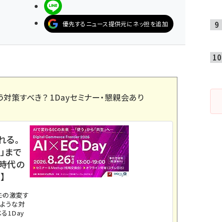
LINEで送る
優先するニュース提供元にネッ担を追加
う対策すべき？ 1Dayセミナー・懇親会あり
れる。
」まで
ス時代の
】
。この激変す
のような対
る1Day