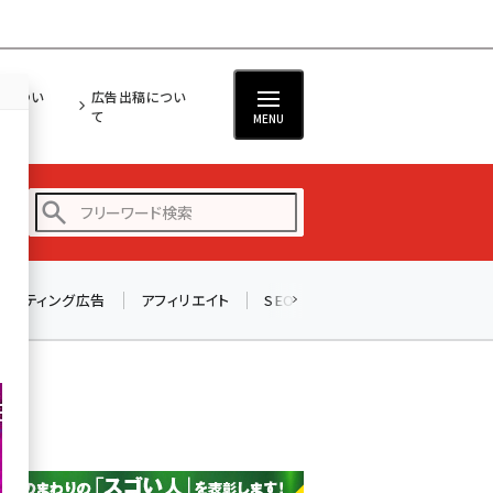
担につい
広告出稿につい
て
MENU
リスティング広告
アフィリエイト
SEO
メール
ソーシャル
amazon (2249)
yahoo (1901)
楽天 (1871)
ecbeing (1207)
アスクル (1119)