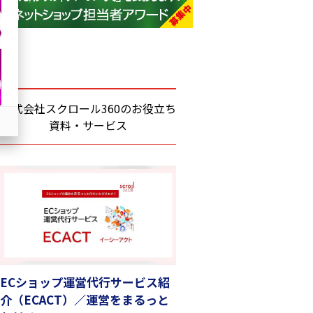
base (1077)
ビィ・フォアード (773)
revico (740)