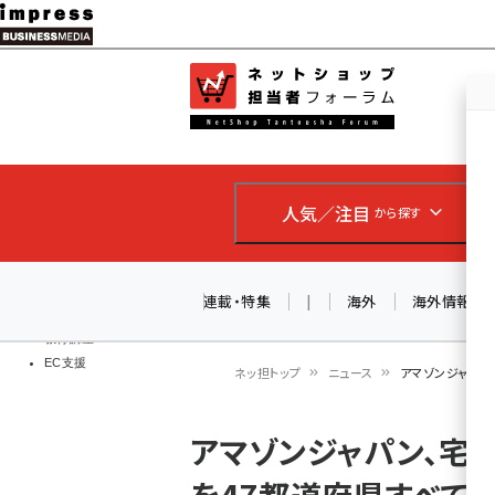
メ
イ
EC担当者
ネットショッ
ン
Web担当者
コ
製品導入
ン
企業IT
ソフト開発
テ
IoT・AI
人気／注目
から探す
ン
DCクラウド
研究・調査
ツ
エネルギー
に
連載・特集
|
海外
海外情報
ドローン
移
教育講座
EC支援
動
ネッ担トップ
ニュース
アマゾンジャパン
パ
アマゾンジャパン、宅配
ン