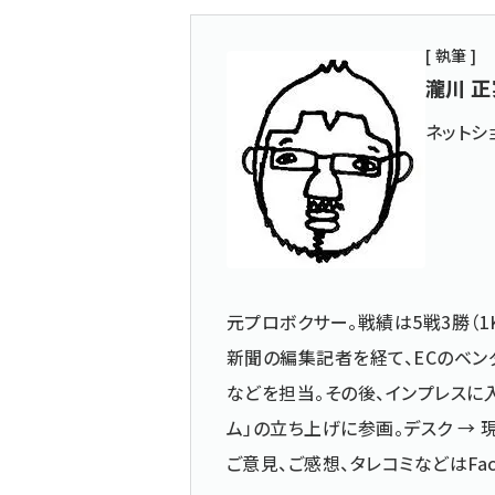
[ 執筆 ]
瀧川 正
ネットシ
元プロボクサー。戦績は5戦3勝（1
新聞の編集記者を経て、ECのベン
などを担当。その後、インプレスに入
ム」の立ち上げに参画。デスク →
ご意見、ご感想、タレコミなどは
Fa