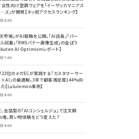
／女性向け空調ウェアを「イーザッカマニアス
ア―ズ」が開発【ネッ担アクセスランキング】
日 8:00
天市場」がAI戦略を公開。「AI店長」「バー
ャル試着」「RMSバナー画像生成」の全ぼう
akuten AI Optimismレポート】
日 7:00
界23位のメガECが実践する「カスタマーサー
ス×AI」の最適解。3年で顧客満足度144%向
た【Lululemon事例】
日 8:00
天、会話型の「AIコンシェルジュ」で注文額
7％増。買い物体験をどう変えた？
日 8:00