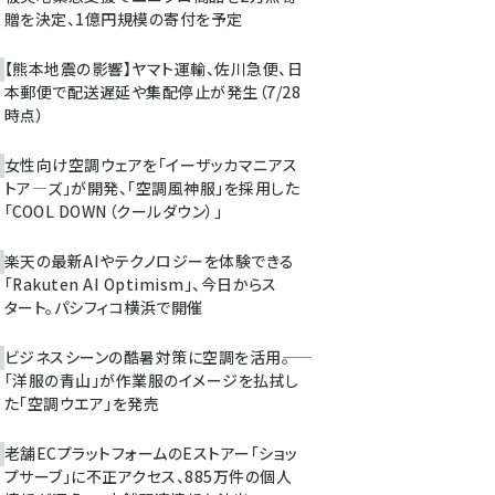
贈を決定、1億円規模の寄付を予定
【熊本地震の影響】ヤマト運輸、佐川急便、日
本郵便で配送遅延や集配停止が発生（7/28
時点）
女性向け空調ウェアを「イーザッカマニアス
トア―ズ」が開発、「空調風神服」を採用した
「COOL DOWN（クールダウン）」
楽天の最新AIやテクノロジーを体験できる
「Rakuten AI Optimism」、今日からス
タート。パシフィコ横浜で開催
ビジネスシーンの酷暑対策に空調を活用――。
「洋服の青山」が作業服のイメージを払拭し
た「空調ウエア」を発売
老舗ECプラットフォームのEストアー「ショッ
プサーブ」に不正アクセス、885万件の個人