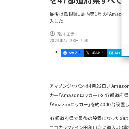
を47都道府県すべて
く
ず
最後は島根県。県内第1号の「Amazo
入した
瀧川 正実
2024年4月23日 7:00
シェア
ポスト
はてブ
アマゾンジャパンは4月22日、「Ama
カー「Amazonロッカー」を47都道
「Amazonロッカー」を約4000台設置
47都道府県で最後の設置になったのは島
ココカラファイン田和山店に導入。出雲