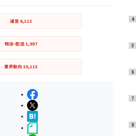
運営
6,112
物流・配送
1,997
業界動向
10,113
シェアする
ポストする
>ブクマする
noteで書く