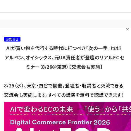
プ担当者フォーラム
ネッ
ネッ担お悩み相談
ネッ担アワー
ネッ担メルマ
て
室
ド！
ガ
お知らせ
AIが買い物を代行する時代に打つべき「次の一手」とは？
カテゴリ／種別
セミナー／イベント
から探す
から探す
アルペン、オイシックス、元UA責任者が登壇のリアルECセ
ミナー（8/26＠東京）【交流会も実施】
海外
AI
メタバース
集客
コンテンツマーケティング
8/26（水）、東京・四谷で開催。登壇者・聴講者と交流できる
交流会も実施します。すべての講演を無料で聴講できます！
、宅配ロッカー「Amazonロッカー」を47都道府県すべてに設置
ロッカー「Amazonロッカー」