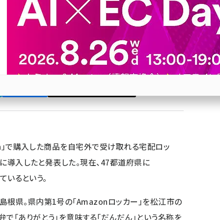
に設置
nロッカー」を松江市のココカラファイン田和山店に導
Bluesky
優先するニュース提供元に追加
参加登録はこちら↑
zon」で購入した商品を自宅外で受け取れる宅配ロッ
府県に導入したと発表した。現在、47都道府県に
しているという。
根県。県内第1号の「Amazonロッカー」を松江市の
弁で「ありがとう」を意味する「だんだん」という名称を