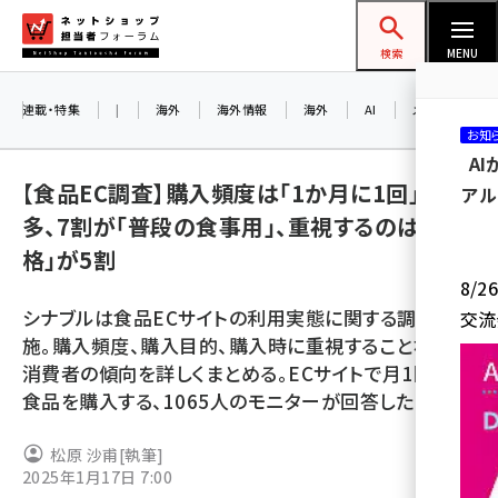
メ
ネットショップ担当者フォーラム
イ
検索
MENU
ン
コ
連載・特集
|
海外
海外情報
海外
AI
メタバース
お知
ン
A
テ
【食品EC調査】購入頻度は「1か月に1回」が最
アル
ン
多、7割が「普段の食事用」、重視するのは「価
ツ
amazon (2259)
格」が5割
に
8/
yahoo (1908)
移
シナブルは食品ECサイトの利用実態に関する調査を実
交流
動
楽天 (1877)
施。購入頻度、購入目的、購入時に重視することなど、
消費者の傾向を詳しくまとめる。ECサイトで月1回以上
ecbeing (1211)
食品を購入する、1065人のモニターが回答した
アスクル (1122)
松原 沙甫
[執筆]
base (1084)
2025年1月17日 7:00
ビィ・フォアード (782)