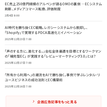
EC売上250億円規模のアルペンが語るOMOの裏側 ―ECシステム
刷新、メディアコマース転換、評価制度
2月4日 8:00
AI時代を勝ち抜くEC戦略。レガシーシステムから脱却し、
「Shopify」で実現するPDCA高速化とイノベーション
2025年12月23日 7:00
「声のする方に、進化する。」会社全体最適を目標とするワークマン
の「補完型EC」 が実践する「レビューマーケティング3.0」とは？
2025年12月17日 7:00
「所有から利用へ」の潮流をAIで勝ち抜く。事例で学ぶレンタル・リ
ユースビジネスの成功法則とEC構築術
2025年12月16日 7:00
企画広告記事をもっと見る