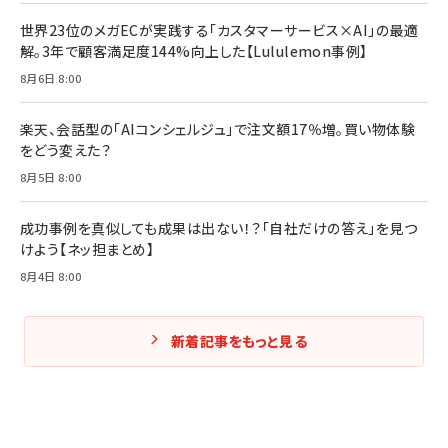
￥2,200
￥1,980
世界23位のメガECが実践する「カスタマーサービス×AI」の最適
解。3年で顧客満足度144%向上した【Lululemon事例】
Amazonランキングをもっと見る
Amazonランキングをもっと見る
8月6日 8:00
Amazonランキングをもっと見る
楽天、会話型の「AIコンシェルジュ」で注文額17％増。買い物体験
をどう変えた？
8月5日 8:00
成功事例を真似しても成果は出ない！？「自社だけの答え」を見つ
けよう【ネッ担まとめ】
8月4日 8:00
新着記事をもっと見る