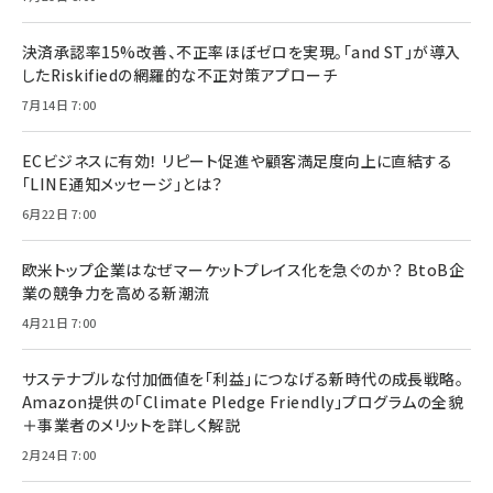
決済承認率15%改善、不正率ほぼゼロを実現。「and ST」が導入
したRiskifiedの網羅的な不正対策アプローチ
7月14日 7:00
ECビジネスに有効！ リピート促進や顧客満足度向上に直結する
「LINE通知メッセージ」とは？
6月22日 7:00
欧米トップ企業はなぜマーケットプレイス化を急ぐのか？ BtoB企
業の競争力を高める新潮流
4月21日 7:00
サステナブルな付加価値を「利益」につなげる新時代の成長戦略。
Amazon提供の「Climate Pledge Friendly」プログラムの全貌
＋事業者のメリットを詳しく解説
2月24日 7:00