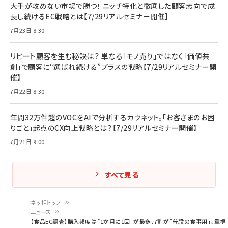
大手が攻めない市場で勝つ！ ニッチ特化と徹底した顧客志向で成
長し続けるEC戦略とは【7/29リアルセミナー開催】
7月23日 8:30
リピート顧客を生む秘訣は？ 単なる「モノ売り」ではなく「価値共
創」で顧客に“選ばれ続ける”プラスの戦略【7/29リアルセミナー開
催】
7月22日 8:30
年間32万件超のVOCをAIで分析するカウネット。「お客さまのお困
りごと」起点のCX向上戦略とは？【7/29リアルセミナー開催】
7月21日 9:00
すべて見る
ネッ担トップ
ニュース
パ
【食品EC調査】購入頻度は「1か月に1回」が最多、7割が「普段の食事用」、重視