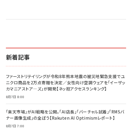
Amazon マーケティング・セールス全般関連書籍 の
Amazon ビジネス・経済関連書籍 の売れ筋ランキン
Amazon 経営戦略関連書籍 の売れ筋ランキング
売れ筋ランキング
グ
更新日時：2026/06/26 19:05
更新日時：2026/06/26 19:05
更新日時：2026/06/26 19:05
2億円を売り上げたプロが教える note×AI 最強の
anan(アンアン)2026/07/01号 No.2501[魅せる
ベインキャピタル 企業価値向上力の秘密
副業
カラダ2026／宮舘涼太]
￥2,640
￥1,870
￥880
イシューからはじめよ［改訂版］――知的生産の「シンプ
小さな会社は戦略が9割
anan(アンアン)2026/06/24号 No.2500増刊
ルな本質」
スペシャルエディション[王道エンタメの矜持／
￥1,980
新着記事
BTS]
￥2,200
￥1,100
ドリルを売るには穴を売れ
経営メモ 16年の起業家人生で得た知見
ファーストリテイリングが令和8年熊本地震の被災地緊急支援でユ
anan(アンアン)2026/07/08号 No.2502[2026
￥1,815
￥2,750
ニクロ商品を2万点寄贈を決定／女性向け空調ウェアを「イーザッ
年後半、あなたの恋と運命／山田涼介]
カマニアストア―ズ」が開発【ネッ担アクセスランキング】
￥880
Brand Shift(ブランド・シフト): 「信頼」で選ばれ
影響力の武器［新版］：人を動かす七つの原理
8月7日 8:00
る時代の成長戦略
￥3,190
ママ投資家が育休中に１億貯めた株式投資
￥2,420
￥1,870
「楽天市場」がAI戦略を公開。「AI店長」「バーチャル試着」「RMSバ
ナー画像生成」の全ぼう【Rakuten AI Optimismレポート】
フィードバック経営 「沈黙の組織」から「高め合う
マーケティングの真実 P&G・グリコで学んだ失敗
組織」へ
と成長の法則
8月7日 7:00
組織の成果を最大化する ルールのデザイン
￥3,080