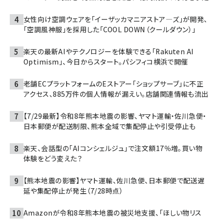
女性向け空調ウェアを「イーザッカマニアストア―ズ」が開発、
「空調風神服」を採用した「COOL DOWN（クールダウン）」
楽天の最新AIやテクノロジーを体験できる「Rakuten AI
Optimism」、今日からスタート。パシフィコ横浜で開催
老舗ECプラットフォームのEストアー「ショップサーブ」に不正
アクセス、885万件の個人情報が漏えい。店舗関連情報も流出
【7/29最新】令和8年熊本地震の影響、ヤマト運輸・佐川急便・
日本郵便が配送制限、熊本全域で集配停止や引受停止も
楽天、会話型の「AIコンシェルジュ」で注文額17％増。買い物
体験をどう変えた？
【熊本地震の影響】ヤマト運輸、佐川急便、日本郵便で配送遅
延や集配停止が発生（7/28時点）
Amazonが令和8年熊本地震の被災地支援、「ほしい物リス