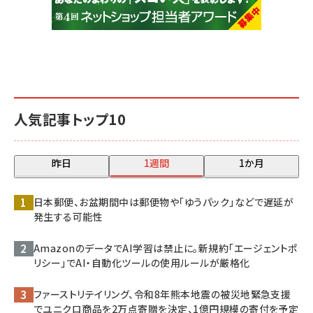
人気記事トップ10
昨日
1週間
1か月
日本郵便、お盆期間中は郵便物や「ゆうパック」などで遅延が
発生する可能性
AmazonのデータでAI学習は禁止に。新規約「エージェントポ
リシー」でAI・自動化ツールの使用ルールが厳格化
ファーストリテイリング、令和8年熊本地震の被災地緊急支援
でユニクロ商品を2万点寄贈を決定、1億円規模の寄付を予定