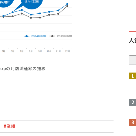
人
Shopの月別流通額の推移
プ
#業績