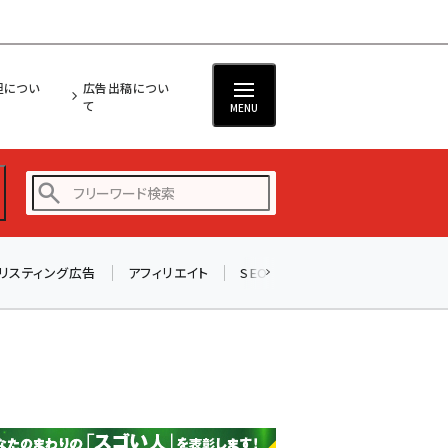
担につい
広告出稿につい
て
MENU
リスティング広告
アフィリエイト
SEO
メール
ソーシャル
amazon (2255)
yahoo (1906)
楽天 (1874)
ecbeing (1210)
アスクル (1122)