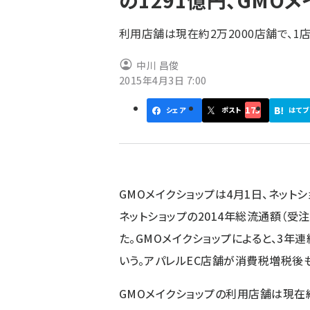
の1291億円、GMO
く
ず
利用店舗は現在約2万2000店舗で、1
中川 昌俊
2015年4月3日 7:00
173
シェア
ポスト
はてブ
GMOメイクショップは4
月1日、ネットシ
ネットショップの2014年総流通額（受注
た。GMOメイクショップによると
、3年
いう。アパレルEC店舗が消費税増税後
GMOメイクショップの利用店舗は現在約