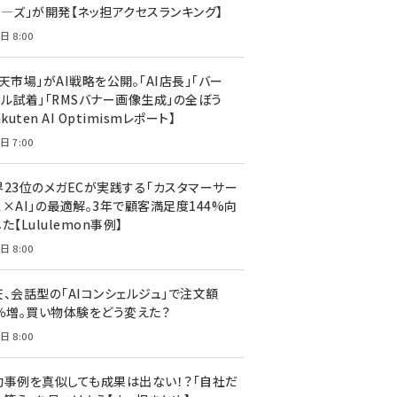
ア―ズ」が開発【ネッ担アクセスランキング】
日 8:00
天市場」がAI戦略を公開。「AI店長」「バー
ャル試着」「RMSバナー画像生成」の全ぼう
akuten AI Optimismレポート】
日 7:00
界23位のメガECが実践する「カスタマーサー
ス×AI」の最適解。3年で顧客満足度144%向
た【Lululemon事例】
日 8:00
天、会話型の「AIコンシェルジュ」で注文額
7％増。買い物体験をどう変えた？
日 8:00
功事例を真似しても成果は出ない！？「自社だ