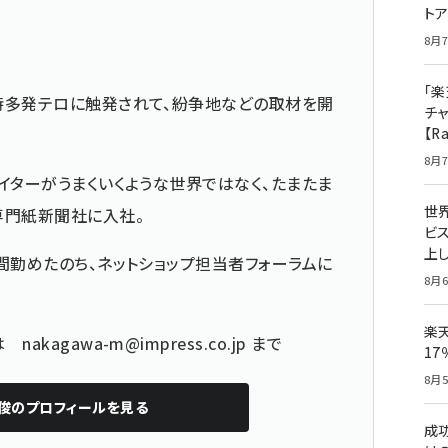
ト
8月7
「楽
時多発テロに触発されて、紛争地などの取材を開
チ
【R
8月7
イターがうまくいくような世界ではなく、たまたま
世
専門紙新聞社に入社。
ビ
上し
間勤めたのち、ネットショップ担当者フォーラムに
8月6
楽
どは
nakagawa-m@impress.co.jp
まで
1
8月5
俊
のプロフィールを見る
成