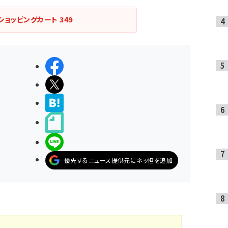
ショッピングカート
349
シェアする
ポストする
>ブクマする
noteで書く
LINEで送る
優先するニュース提供元にネッ担を追加