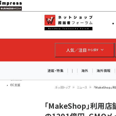
メ
イ
EC担当者
ネットショッ
ン
Web担当者
コ
製品導入
ン
企業IT
ソフト開発
テ
IoT・AI
人気／注目
から探す
ン
DCクラウド
研究・調査
ツ
エネルギー
に
連載・特集
|
海外
海外情報
ドローン
移
教育講座
EC支援
動
ネッ担トップ
ニュース
「MakeShop
パ
「MakeShop」利用
ン