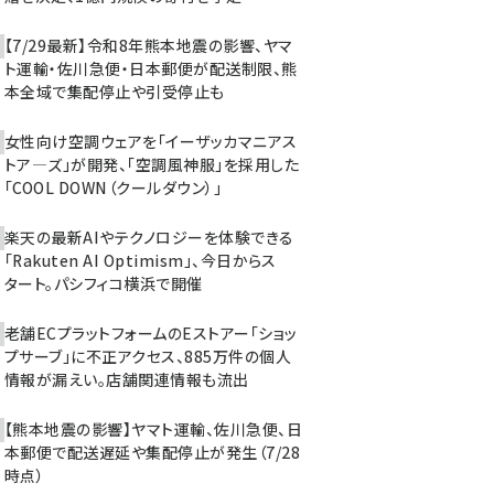
【7/29最新】令和8年熊本地震の影響、ヤマ
ト運輸・佐川急便・日本郵便が配送制限、熊
本全域で集配停止や引受停止も
女性向け空調ウェアを「イーザッカマニアス
トア―ズ」が開発、「空調風神服」を採用した
「COOL DOWN（クールダウン）」
楽天の最新AIやテクノロジーを体験できる
「Rakuten AI Optimism」、今日からス
タート。パシフィコ横浜で開催
老舗ECプラットフォームのEストアー「ショッ
プサーブ」に不正アクセス、885万件の個人
情報が漏えい。店舗関連情報も流出
【熊本地震の影響】ヤマト運輸、佐川急便、日
本郵便で配送遅延や集配停止が発生（7/28
時点）