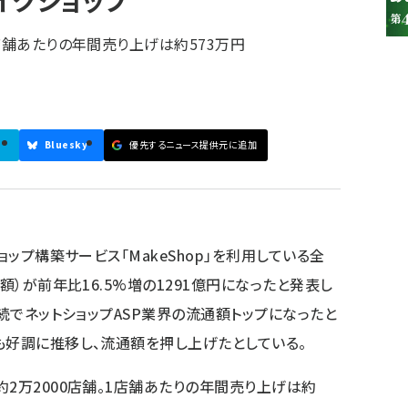
メイクショップ
店舗あたりの年間売り上げは約573万円
Bluesky
優先するニュース提供元に追加
ョップ構築サービス「MakeShop」を利用している全
額）が前年比16.5%増の1291億円になったと発表し
連続でネットショップASP業界の流通額トップになったと
も好調に推移し、流通額を押し上げたとしている。
2万2000店舗。1店舗あたりの年間売り上げは約