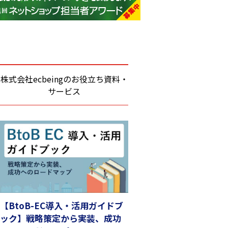
base (1081)
ビィ・フォアード (776)
revico (744)