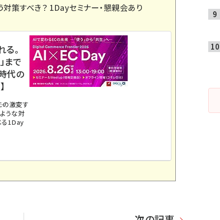
う対策すべき？ 1Dayセミナー・懇親会あり
れる。
」まで
ス時代の
】
。この激変す
のような対
る1Day
次の記事