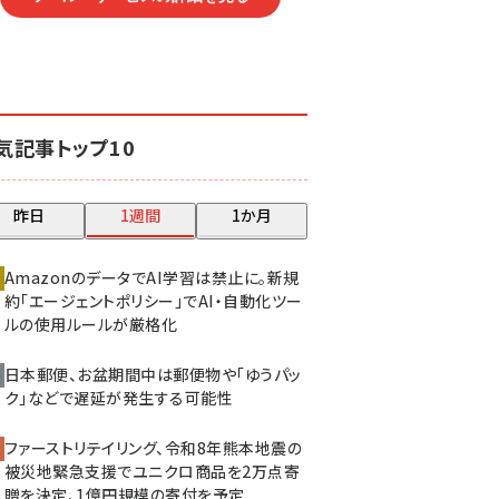
気記事トップ10
昨日
1週間
1か月
AmazonのデータでAI学習は禁止に。新規
約「エージェントポリシー」でAI・自動化ツー
ルの使用ルールが厳格化
日本郵便、お盆期間中は郵便物や「ゆうパッ
ク」などで遅延が発生する可能性
ファーストリテイリング、令和8年熊本地震の
被災地緊急支援でユニクロ商品を2万点寄
贈を決定、1億円規模の寄付を予定