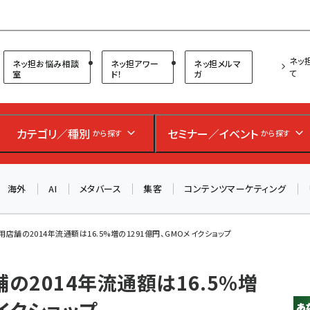
プ担当者フォーラム
ネッ
ネッ担お悩み相談
ネッ担アワー
ネッ担メルマ
て
室
ド！
ガ
カテゴリ／種別
セミナー／イベント
から探す
から探す
海外
AI
メタバース
集客
コンテンツマーケティング
」利用店舗の2014年流通額は16.5%増の1291億円、GMOメイクショップ
店舗の2014年流通額は16.5%増