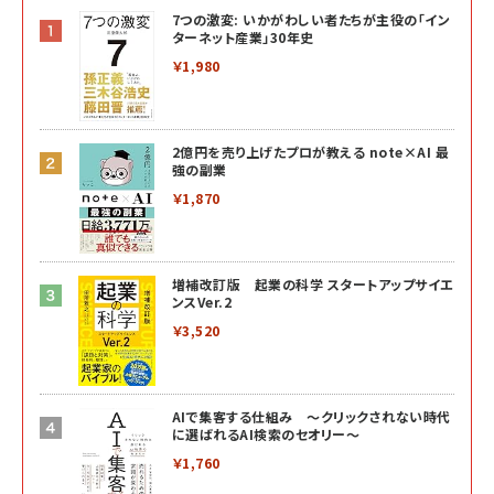
7つの激変: いかがわしい者たちが主役の「イン
ターネット産業」30年史
￥1,980
2億円を売り上げたプロが教える note×AI 最
強の副業
￥1,870
増補改訂版 起業の科学 スタートアップサイエ
ンスVer.2
￥3,520
AIで集客する仕組み ～クリックされない時代
に選ばれるAI検索のセオリー～
￥1,760