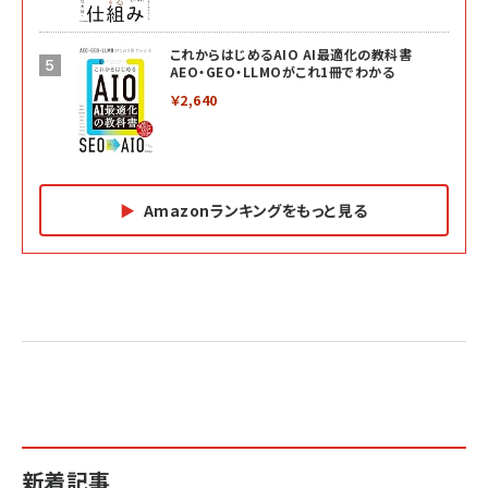
これからはじめるAIO AI最適化の教科書
AEO・GEO・LLMOがこれ1冊でわかる
￥2,640
Amazonランキングをもっと見る
Amazon マーケティング・セールス全般関連書籍 の
Amazon ビジネス・経済関連書籍 の売れ筋ランキン
Amazon 経営戦略関連書籍 の売れ筋ランキング
売れ筋ランキング
グ
更新日時：2026/06/26 19:05
更新日時：2026/06/26 19:05
更新日時：2026/06/26 19:05
2億円を売り上げたプロが教える note×AI 最強の
anan(アンアン)2026/07/01号 No.2501[魅せる
ベインキャピタル 企業価値向上力の秘密
副業
カラダ2026／宮舘涼太]
￥2,640
￥1,870
￥880
イシューからはじめよ［改訂版］――知的生産の「シンプ
小さな会社は戦略が9割
anan(アンアン)2026/06/24号 No.2500増刊
ルな本質」
スペシャルエディション[王道エンタメの矜持／
￥1,980
新着記事
BTS]
￥2,200