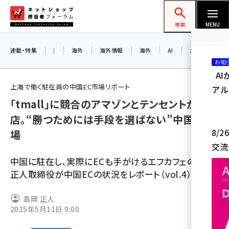
メ
ネットショップ担当者フォーラム
イ
検索
MENU
ン
コ
連載・特集
|
海外
海外情報
海外
AI
メタバース
お知
ン
A
テ
上海で働く駐在員の中国EC市場リポート
アル
ン
「tmall」に競合のアマゾンとテンセントが出
ツ
amazon (2249)
店。“勝つためには手段を選ばない”中国EC市
に
8/
場
yahoo (1901)
移
交流
動
楽天 (1871)
中国に駐在し、実際にECも手がけるエフカフェの高岡
ecbeing (1207)
正人取締役が中国ECの状況をレポート（vol.4）
アスクル (1119)
高岡 正人
2015年5月11日 9:00
base (1077)
ビィ・フォアード (773)