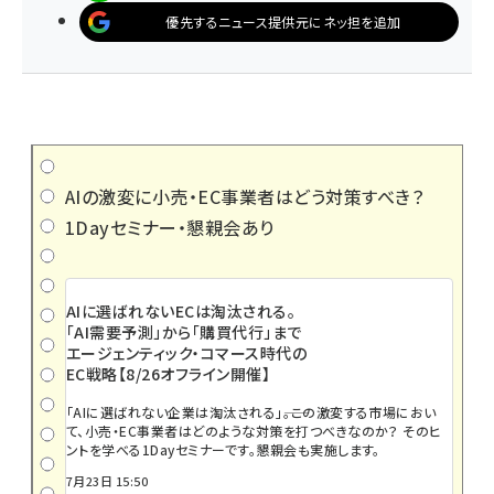
優先するニュース提供元にネッ担を追加
AIの激変に小売・EC事業者はどう対策すべき？
1Dayセミナー・懇親会あり
AIに選ばれないECは淘汰される。
「AI需要予測」から「購買代行」まで
エージェンティック・コマース時代の
EC戦略【8/26オフライン開催】
「AIに選ばれない企業は淘汰される」――。この激変する市場におい
て、小売・EC事業者はどのような対策を打つべきなのか？ そのヒ
ントを学べる1Dayセミナーです。懇親会も実施します。
7月23日 15:50