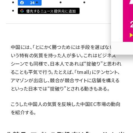
24
revico (740)
優先するニュース提供元に追加
中国には、「とにかく勝つためには手段を選ばない」と
いう特有の気質を持った人が多い。これはビジネス
参加
シーンでも同様で、日本人であれば“掟破り”と思われ
ることも平気で行う。たとえば、「tmall」にテンセント、
アマゾンが出店し、競合が競合サイトに店舗を構える
といった日本では“掟破り”とされる動きもある。
こうした中国人の気質を反映した中国EC市場の動向
を紹介する。