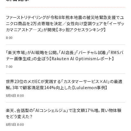
￥1,100
ドリルを売るには穴を売れ
経営メモ 16年の起業家人生で得た知見
ファーストリテイリングが令和8年熊本地震の被災地緊急支援でユ
anan(アンアン)2026/07/08号 No.2502[2026
￥1,815
￥2,750
ニクロ商品を2万点寄贈を決定／女性向け空調ウェアを「イーザッ
年後半、あなたの恋と運命／山田涼介]
カマニアストア―ズ」が開発【ネッ担アクセスランキング】
￥880
Brand Shift(ブランド・シフト): 「信頼」で選ばれ
影響力の武器［新版］：人を動かす七つの原理
8:00
る時代の成長戦略
￥3,190
ママ投資家が育休中に１億貯めた株式投資
￥2,420
￥1,870
「楽天市場」がAI戦略を公開。「AI店長」「バーチャル試着」「RMSバ
ナー画像生成」の全ぼう【Rakuten AI Optimismレポート】
フィードバック経営 「沈黙の組織」から「高め合う
マーケティングの真実 P&G・グリコで学んだ失敗
組織」へ
と成長の法則
7:00
組織の成果を最大化する ルールのデザイン
￥3,080
￥2,200
￥1,980
世界23位のメガECが実践する「カスタマーサービス×AI」の最適
解。3年で顧客満足度144%向上した【Lululemon事例】
Amazonランキングをもっと見る
Amazonランキングをもっと見る
8月6日 8:00
Amazonランキングをもっと見る
楽天、会話型の「AIコンシェルジュ」で注文額17％増。買い物体験
をどう変えた？
8月5日 8:00