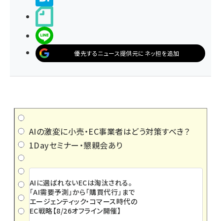
noteで書く
LINEで送る
優先するニュース提供元にネッ担を追加
AIの激変に小売・EC事業者はどう対策すべき？
1Dayセミナー・懇親会あり
AIに選ばれないECは淘汰される。
「AI需要予測」から「購買代行」まで
エージェンティック・コマース時代の
EC戦略【8/26オフライン開催】