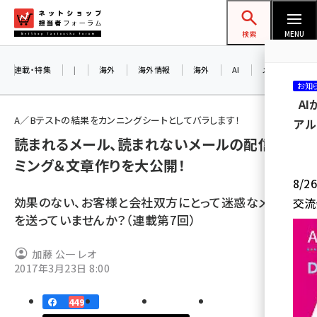
メ
ネットショップ担当者フォーラム
イ
検索
MENU
ン
コ
連載・特集
|
海外
海外情報
海外
AI
メタバース
お知
ン
A
テ
A／Bテストの結果をカンニングシートとしてバラします！
アル
ン
読まれるメール、読まれないメールの配信タイ
ツ
amazon (2255)
ミング＆文章作りを大公開！
に
8/
yahoo (1906)
移
効果のない、お客様と会社双方にとって迷惑なメール
交流
動
楽天 (1874)
を送っていませんか？（連載第7回）
ecbeing (1210)
加藤 公一 レオ
アスクル (1122)
2017年3月23日 8:00
base (1081)
449
ビィ・フォアード (776)