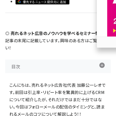
優先するニュース提供元に追加
revico (744)
◎
売れるネット広告のノウハウを学べるセミナー情報
を
記事の末尾に記載
しています。興味のある方はご覧くださ
い！
参加
目次
こんにちは、売れるネット広告社代表 加藤公一レオで
す。前回は引上率・リピート率を驚異的に上げるCRM
について紹介したが、それだけではまだ十分ではな
い。今回はフォローメールの配信のタイミングと、読ま
れるメールのコツについて解説しよう！！