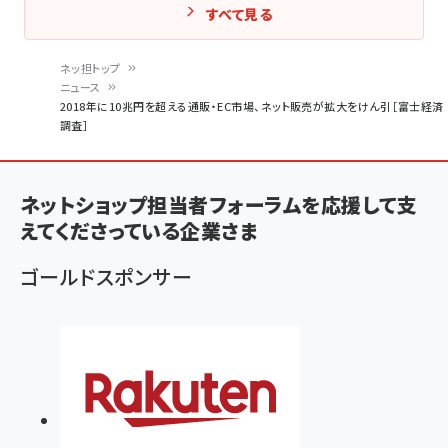
すべて見る
ネッ担トップ
ニュース
パ
2018年に10兆円を超える通販・EC市場、ネット販売が拡大をけん引［富士経済
調査］
ン
く
ず
ネットショップ担当者フォーラムを応援して支
えてくださっている企業さま
ゴールドスポンサー