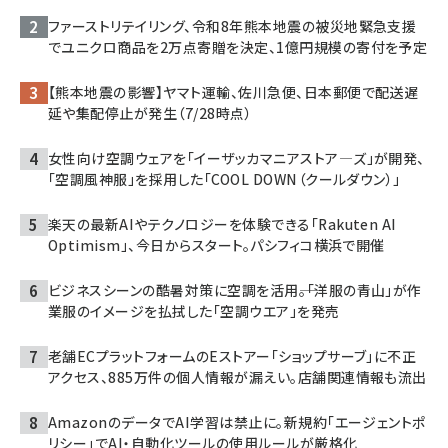
ファーストリテイリング、令和8年熊本地震の被災地緊急支援
でユニクロ商品を2万点寄贈を決定、1億円規模の寄付を予定
【熊本地震の影響】ヤマト運輸、佐川急便、日本郵便で配送遅
延や集配停止が発生（7/28時点）
女性向け空調ウェアを「イーザッカマニアストア―ズ」が開発、
「空調風神服」を採用した「COOL DOWN（クールダウン）」
楽天の最新AIやテクノロジーを体験できる「Rakuten AI
Optimism」、今日からスタート。パシフィコ横浜で開催
ビジネスシーンの酷暑対策に空調を活用――。「洋服の青山」が作
業服のイメージを払拭した「空調ウエア」を発売
老舗ECプラットフォームのEストアー「ショップサーブ」に不正
アクセス、885万件の個人情報が漏えい。店舗関連情報も流出
AmazonのデータでAI学習は禁止に。新規約「エージェントポ
リシー」でAI・自動化ツールの使用ルールが厳格化