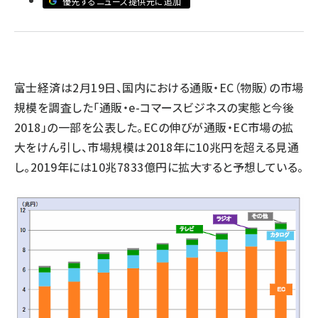
優先するニュース提供元に追加
revico (739)
富士経済は2月19日、国内における通販・EC（物販）の市場
規模を調査した「通販・e-コマースビジネスの実態と今後
参
2018」の一部を公表した。ECの伸びが通販・EC市場の拡
大をけん引し、市場規模は2018年に10兆円を超える見通
し。2019年には10兆7833億円に拡大すると予想している。