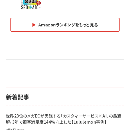
Amazonランキングをもっと見る
Amazon マーケティング・セールス全般関連書籍 の
Amazon ビジネス・経済関連書籍 の売れ筋ランキン
Amazon 経営戦略関連書籍 の売れ筋ランキング
売れ筋ランキング
グ
更新日時：2026/06/26 19:05
更新日時：2026/06/26 19:05
更新日時：2026/06/26 19:05
2億円を売り上げたプロが教える note×AI 最強の
anan(アンアン)2026/07/01号 No.2501[魅せる
ベインキャピタル 企業価値向上力の秘密
副業
カラダ2026／宮舘涼太]
￥2,640
￥1,870
￥880
イシューからはじめよ［改訂版］――知的生産の「シンプ
小さな会社は戦略が9割
anan(アンアン)2026/06/24号 No.2500増刊
ルな本質」
スペシャルエディション[王道エンタメの矜持／
￥1,980
新着記事
BTS]
￥2,200
￥1,100
ドリルを売るには穴を売れ
経営メモ 16年の起業家人生で得た知見
世界23位のメガECが実践する「カスタマーサービス×AI」の最適
anan(アンアン)2026/07/08号 No.2502[2026
￥1,815
￥2,750
解。3年で顧客満足度144%向上した【Lululemon事例】
年後半、あなたの恋と運命／山田涼介]
￥880
8月6日 8:00