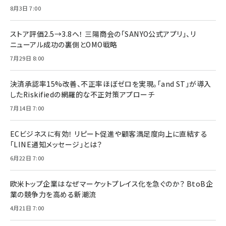
8月3日 7:00
ストア評価2.5→3.8へ！ 三陽商会の「SANYO公式アプリ」、リ
ニューアル成功の裏側とOMO戦略
7月29日 8:00
決済承認率15%改善、不正率ほぼゼロを実現。「and ST」が導入
したRiskifiedの網羅的な不正対策アプローチ
7月14日 7:00
ECビジネスに有効！ リピート促進や顧客満足度向上に直結する
「LINE通知メッセージ」とは？
6月22日 7:00
欧米トップ企業はなぜマーケットプレイス化を急ぐのか？ BtoB企
業の競争力を高める新潮流
4月21日 7:00