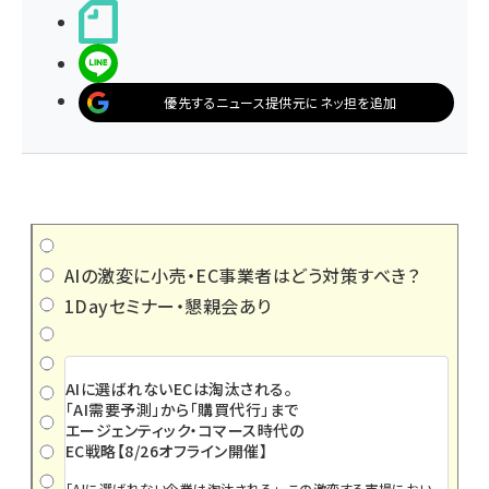
noteで書く
LINEで送る
優先するニュース提供元にネッ担を追加
AIの激変に小売・EC事業者はどう対策すべき？
1Dayセミナー・懇親会あり
AIに選ばれないECは淘汰される。
「AI需要予測」から「購買代行」まで
エージェンティック・コマース時代の
EC戦略【8/26オフライン開催】
「AIに選ばれない企業は淘汰される」――。この激変する市場におい