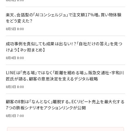
Brand Shift(ブランド・シフト): 「信頼」で選ばれ
影響力の武器［新版］：人を動かす七つの原理
る時代の成長戦略
￥3,190
ママ投資家が育休中に１億貯めた株式投資
楽天、会話型の「AIコンシェルジュ」で注文額17％増。買い物体験
￥2,420
￥1,870
をどう変えた？
フィードバック経営 「沈黙の組織」から「高め合う
8月5日 8:00
マーケティングの真実 P&G・グリコで学んだ失敗
組織」へ
と成長の法則
組織の成果を最大化する ルールのデザイン
￥3,080
￥2,200
成功事例を真似しても成果は出ない！？「自社だけの答え」を見つ
￥1,980
けよう【ネッ担まとめ】
8月4日 8:00
Amazonランキングをもっと見る
Amazonランキングをもっと見る
Amazonランキングをもっと見る
LINEは「売る場」ではなく「距離を縮める場」。阪急交通社・宇和川
匠氏が語る、顧客の意思決定を支えるデジタル戦略
8月3日 8:00
顧客の8割は「なんとなく」離脱する。ECリピート売上を最大化する
7つの鉄板シナリオをアクションリンクが公開
8月3日 7:00