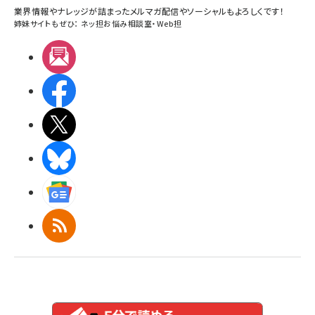
業界情報やナレッジが詰まったメルマガ配信やソーシャルもよろしくです！
姉妹サイトもぜひ：
ネッ担お悩み相談室
・
Web担
メルマガ
Facebook
X(エックス)
BlueSky
Googleニュース
RSS