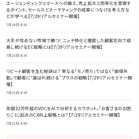
エージェンティックコマースへの備え、売上拡大と効率化を実現す
るポイント、セールスとマーケティングの成果につなげる考え方な
どが学べる【7/29リアルセミナー開催】
7月24日 8:30
大手が攻めない市場で勝つ！ ニッチ特化と徹底した顧客志向で成
長し続けるEC戦略とは【7/29リアルセミナー開催】
7月23日 8:30
リピート顧客を生む秘訣は？ 単なる「モノ売り」ではなく「価値共
創」で顧客に“選ばれ続ける”プラスの戦略【7/29リアルセミナー開
催】
7月22日 8:30
年間32万件超のVOCをAIで分析するカウネット。「お客さまのお困
りごと」起点のCX向上戦略とは？【7/29リアルセミナー開催】
7月21日 9:00