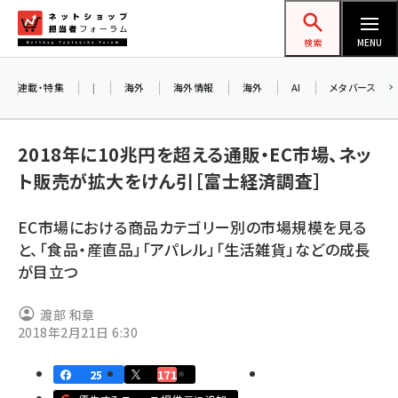
メ
ネットショップ担当者フォーラム
イ
検索
MENU
ン
コ
連載・特集
|
海外
海外情報
海外
AI
メタバース
ン
お
テ
2018年に10兆円を超える通販・EC市場、ネッ
ン
ア
ト販売が拡大をけん引［富士経済調査］
ツ
amazon (2246)
に
EC市場における商品カテゴリー別の市場規模を見る
yahoo (1900)
移
8
と、「食品・産直品」「アパレル」「生活雑貨」などの成長
交
動
楽天 (1871)
が目立つ
ecbeing (1207)
渡部 和章
アスクル (1119)
2018年2月21日 6:30
base (1071)
25
171
ビィ・フォアード (773)