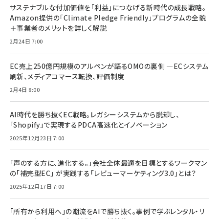
サステナブルな付加価値を「利益」につなげる新時代の成長戦略。
Amazon提供の「Climate Pledge Friendly」プログラムの全貌
＋事業者のメリットを詳しく解説
2月24日 7:00
EC売上250億円規模のアルペンが語るOMOの裏側 ―ECシステム
刷新、メディアコマース転換、評価制度
2月4日 8:00
AI時代を勝ち抜くEC戦略。レガシーシステムから脱却し、
「Shopify」で実現するPDCA高速化とイノベーション
2025年12月23日 7:00
「声のする方に、進化する。」会社全体最適を目標とするワークマン
の「補完型EC」 が実践する「レビューマーケティング3.0」とは？
2025年12月17日 7:00
「所有から利用へ」の潮流をAIで勝ち抜く。事例で学ぶレンタル・リ