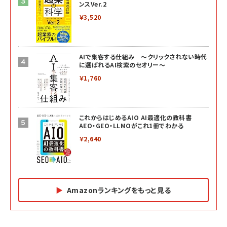
ンスVer.2
￥3,520
AIで集客する仕組み ～クリックされない時代
に選ばれるAI検索のセオリー～
￥1,760
これからはじめるAIO AI最適化の教科書
AEO・GEO・LLMOがこれ1冊でわかる
￥2,640
Amazonランキングをもっと見る
Amazon マーケティング・セールス全般関連書籍 の
Amazon ビジネス・経済関連書籍 の売れ筋ランキン
Amazon 経営戦略関連書籍 の売れ筋ランキング