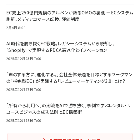
EC売上250億円規模のアルペンが語るOMOの裏側 ―ECシステム
刷新、メディアコマース転換、評価制度
2月4日 8:00
AI時代を勝ち抜くEC戦略。レガシーシステムから脱却し、
「Shopify」で実現するPDCA高速化とイノベーション
2025年12月23日 7:00
「声のする方に、進化する。」会社全体最適を目標とするワークマン
の「補完型EC」 が実践する「レビューマーケティング3.0」とは？
2025年12月17日 7:00
「所有から利用へ」の潮流をAIで勝ち抜く。事例で学ぶレンタル・リ
ユースビジネスの成功法則とEC構築術
2025年12月16日 7:00