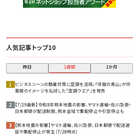
人気記事トップ10
昨日
1週間
1か月
ビジネスシーンの酷暑対策に空調を活用――。「洋服の青山」が作
業服のイメージを払拭した「空調ウエア」を発売
【7/29最新】令和8年熊本地震の影響、ヤマト運輸・佐川急便・
日本郵便が配送制限、熊本全域で集配停止や引受停止も
【熊本地震の影響】ヤマト運輸、佐川急便、日本郵便で配送遅
延や集配停止が発生（7/28時点）