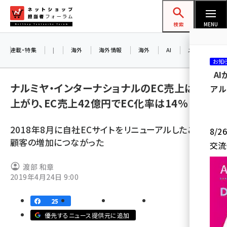
メ
ネットショップ担当者フォーラム
イ
検索
MENU
ン
コ
連載・特集
|
海外
海外情報
海外
AI
メタバース
お知
ン
A
テ
ナルミヤ・インターナショナルのEC売上は右肩
アル
ン
上がり、EC売上42億円でEC化率は14%
ツ
amazon (2236)
に
2018年8月に自社ECサイトをリニューアルしたことが
8/
yahoo (1896)
移
顧客の増加につながった
交流
動
楽天 (1865)
渡部 和章
ecbeing (1204)
2019年4月24日 9:00
アスクル (1112)
25
base (1068)
優先するニュース提供元に追加
ビィ・フォアード (769)