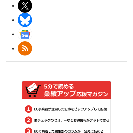
X(エックス)
BlueSky
Googleニュース
RSS