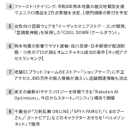
ファーストリテイリング、令和8年熊本地震の被災地緊急支援
でユニクロ商品を2万点寄贈を決定、1億円規模の寄付を予定
女性向け空調ウェアを「イーザッカマニアストア―ズ」が開発、
「空調風神服」を採用した「COOL DOWN（クールダウン）」
熊本地震の影響でヤマト運輸・佐川急便・日本郵便が配送制
限／小売のプロが語るオムニチャネル成功の条件【ネッ担アク
セスランキング】
老舗ECプラットフォームのEストアー「ショップサーブ」に不正
アクセス、885万件の個人情報が漏えい。店舗関連情報も流出
楽天の最新AIやテクノロジーを体験できる「Rakuten AI
Optimism」、今日からスタート。パシフィコ横浜で開催
千趣会が「刀剣乱舞 ONLINE」「SPY×FAMILY」「くまのプー
さん」「ズートピア2」などのキャラクターおせちを「ベルメゾン
ネット」で販売