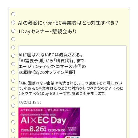
AIの激変に小売・EC事業者はどう対策すべき？
1Dayセミナー・懇親会あり
AIに選ばれないECは淘汰される。
「AI需要予測」から「購買代行」まで
エージェンティック・コマース時代の
EC戦略【8/26オフライン開催】
「AIに選ばれない企業は淘汰される」――。この激変する市場におい
て、小売・EC事業者はどのような対策を打つべきなのか？ そのヒ
ントを学べる1Dayセミナーです。懇親会も実施します。
7月23日 15:50