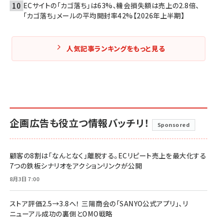
ECサイトの「カゴ落ち」は63%、機会損失額は売上の2.8倍、
「カゴ落ち」メールの平均開封率42%【2026年上半期】
人気記事ランキングをもっと見る
企画広告も役立つ情報バッチリ！
Sponsored
顧客の8割は「なんとなく」離脱する。ECリピート売上を最大化する
7つの鉄板シナリオをアクションリンクが公開
8月3日 7:00
ストア評価2.5→3.8へ！ 三陽商会の「SANYO公式アプリ」、リ
ニューアル成功の裏側とOMO戦略