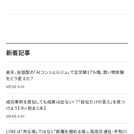
売れ筋ランキング
グ
更新日時：2026/06/26 19:05
更新日時：2026/06/26 19:05
更新日時：2026/06/26 19:05
2億円を売り上げたプロが教える note×AI 最強の
anan(アンアン)2026/07/01号 No.2501[魅せる
ベインキャピタル 企業価値向上力の秘密
副業
カラダ2026／宮舘涼太]
￥2,640
￥1,870
￥880
イシューからはじめよ［改訂版］――知的生産の「シンプ
小さな会社は戦略が9割
anan(アンアン)2026/06/24号 No.2500増刊
ルな本質」
スペシャルエディション[王道エンタメの矜持／
￥1,980
新着記事
BTS]
￥2,200
￥1,100
ドリルを売るには穴を売れ
経営メモ 16年の起業家人生で得た知見
楽天、会話型の「AIコンシェルジュ」で注文額17％増。買い物体験
anan(アンアン)2026/07/08号 No.2502[2026
￥1,815
￥2,750
をどう変えた？
年後半、あなたの恋と運命／山田涼介]
￥880
8月5日 8:00
Brand Shift(ブランド・シフト): 「信頼」で選ばれ
影響力の武器［新版］：人を動かす七つの原理
る時代の成長戦略
￥3,190
ママ投資家が育休中に１億貯めた株式投資
成功事例を真似しても成果は出ない！？「自社だけの答え」を見つ
￥2,420
￥1,870
けよう【ネッ担まとめ】
フィードバック経営 「沈黙の組織」から「高め合う
8月4日 8:00
マーケティングの真実 P&G・グリコで学んだ失敗
組織」へ
と成長の法則
組織の成果を最大化する ルールのデザイン
￥3,080
￥2,200
LINEは「売る場」ではなく「距離を縮める場」。阪急交通社・宇和川
￥1,980