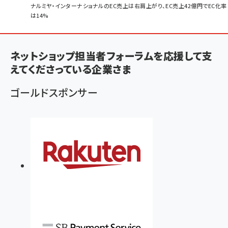
パ
ナルミヤ・インターナショナルのEC売上は右肩上がり、EC売上42億円でEC化率
は14%
ン
く
ず
ネットショップ担当者フォーラムを応援して支
えてくださっている企業さま
ゴールドスポンサー