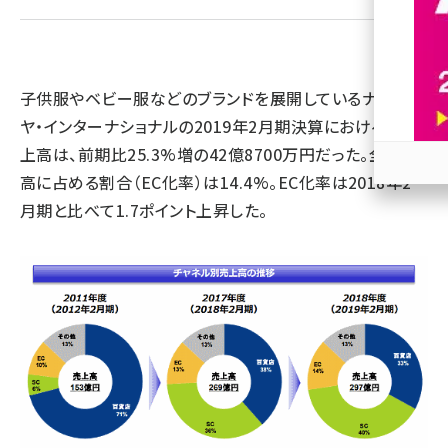
revico (737)
子供服やベビー服などのブランドを展開しているナルミ
ヤ・インターナショナルの2019年2月期決算におけるEC売
上高は、前期比25.3%増の42億8700万円だった。全売上
高に占める割合（EC化率）は14.4%。EC化率は2018年2
参加
月期と比べて1.7ポイント上昇した。