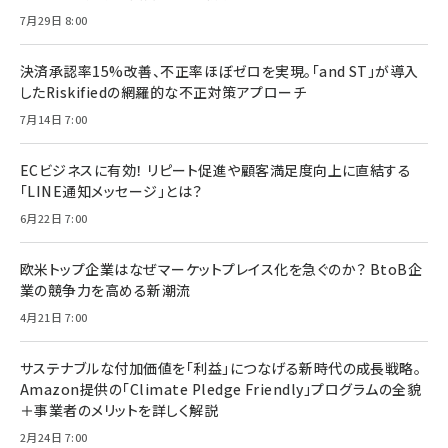
7月29日 8:00
決済承認率15%改善、不正率ほぼゼロを実現。「and ST」が導入
したRiskifiedの網羅的な不正対策アプローチ
7月14日 7:00
ECビジネスに有効！ リピート促進や顧客満足度向上に直結する
「LINE通知メッセージ」とは？
6月22日 7:00
欧米トップ企業はなぜマーケットプレイス化を急ぐのか？ BtoB企
業の競争力を高める新潮流
4月21日 7:00
サステナブルな付加価値を「利益」につなげる新時代の成長戦略。
Amazon提供の「Climate Pledge Friendly」プログラムの全貌
＋事業者のメリットを詳しく解説
2月24日 7:00