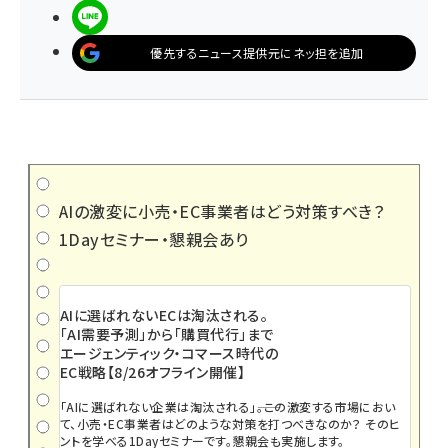
LINEで送る
優先するニュース提供元にネッ担を追加
AIの激変に小売・EC事業者はどう対策すべき？
1Dayセミナー・懇親会あり
AIに選ばれないECは淘汰される。
「AI需要予測」から「購買代行」まで
エージェンティック・コマース時代の
EC戦略【8/26オフライン開催】
「AIに選ばれない企業は淘汰される」――。この激変する市場におい
て、小売・EC事業者はどのような対策を打つべきなのか？ そのヒ
ントを学べる1Dayセミナーです。懇親会も実施します。