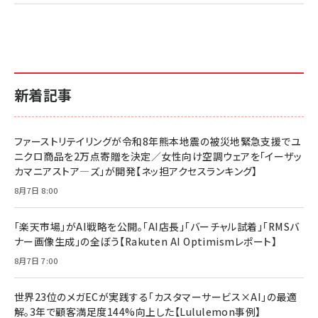
2億円を売り上げたプロが教える note×AI 最強の
anan(アンアン)2026/07/01号 No.2501[魅せる
ベインキャピタル 企業価値向上力の秘密
副業
カラダ2026／宮舘涼太]
￥2,640
￥1,870
￥880
イシューからはじめよ［改訂版］――知的生産の「シンプ
小さな会社は戦略が9割
anan(アンアン)2026/06/24号 No.2500増刊
ルな本質」
スペシャルエディション[王道エンタメの矜持／
￥1,980
新着記事
BTS]
￥2,200
￥1,100
ドリルを売るには穴を売れ
経営メモ 16年の起業家人生で得た知見
ファーストリテイリングが令和8年熊本地震の被災地緊急支援でユ
anan(アンアン)2026/07/08号 No.2502[2026
￥1,815
￥2,750
ニクロ商品を2万点寄贈を決定／女性向け空調ウェアを「イーザッ
年後半、あなたの恋と運命／山田涼介]
カマニアストア―ズ」が開発【ネッ担アクセスランキング】
￥880
Brand Shift(ブランド・シフト): 「信頼」で選ばれ
影響力の武器［新版］：人を動かす七つの原理
8月7日 8:00
る時代の成長戦略
￥3,190
ママ投資家が育休中に１億貯めた株式投資
￥2,420
￥1,870
「楽天市場」がAI戦略を公開。「AI店長」「バーチャル試着」「RMSバ
ナー画像生成」の全ぼう【Rakuten AI Optimismレポート】
フィードバック経営 「沈黙の組織」から「高め合う
マーケティングの真実 P&G・グリコで学んだ失敗
組織」へ
と成長の法則
8月7日 7:00
組織の成果を最大化する ルールのデザイン
￥3,080
￥2,200
￥1,980
世界23位のメガECが実践する「カスタマーサービス×AI」の最適
解。3年で顧客満足度144%向上した【Lululemon事例】