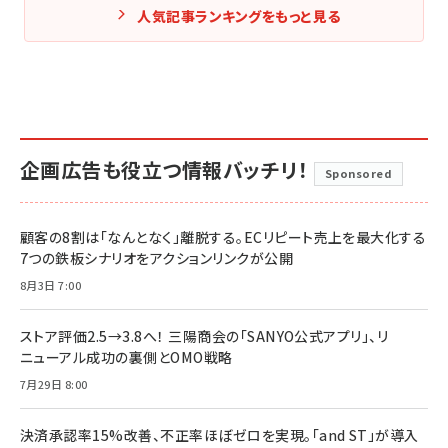
人気記事ランキングをもっと見る
企画広告も役立つ情報バッチリ！
Sponsored
顧客の8割は「なんとなく」離脱する。ECリピート売上を最大化する
7つの鉄板シナリオをアクションリンクが公開
8月3日 7:00
ストア評価2.5→3.8へ！ 三陽商会の「SANYO公式アプリ」、リ
ニューアル成功の裏側とOMO戦略
7月29日 8:00
決済承認率15%改善、不正率ほぼゼロを実現。「and ST」が導入