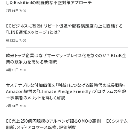
したRiskifiedの網羅的な不正対策アプローチ
7月14日 7:00
ECビジネスに有効！ リピート促進や顧客満足度向上に直結する
「LINE通知メッセージ」とは？
6月22日 7:00
欧米トップ企業はなぜマーケットプレイス化を急ぐのか？ BtoB企
業の競争力を高める新潮流
4月21日 7:00
サステナブルな付加価値を「利益」につなげる新時代の成長戦略。
Amazon提供の「Climate Pledge Friendly」プログラムの全貌
＋事業者のメリットを詳しく解説
2月24日 7:00
EC売上250億円規模のアルペンが語るOMOの裏側 ―ECシステム
刷新、メディアコマース転換、評価制度