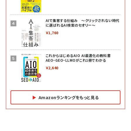
AIで集客する仕組み ～クリックされない時代
に選ばれるAI検索のセオリー～
￥1,760
これからはじめるAIO AI最適化の教科書
AEO・GEO・LLMOがこれ1冊でわかる
￥2,640
Amazonランキングをもっと見る
Amazon マーケティング・セールス全般関連書籍 の
Amazon ビジネス・経済関連書籍 の売れ筋ランキン
Amazon 経営戦略関連書籍 の売れ筋ランキング
売れ筋ランキング
グ
更新日時：2026/06/26 19:05
更新日時：2026/06/26 19:05
更新日時：2026/06/26 19:05