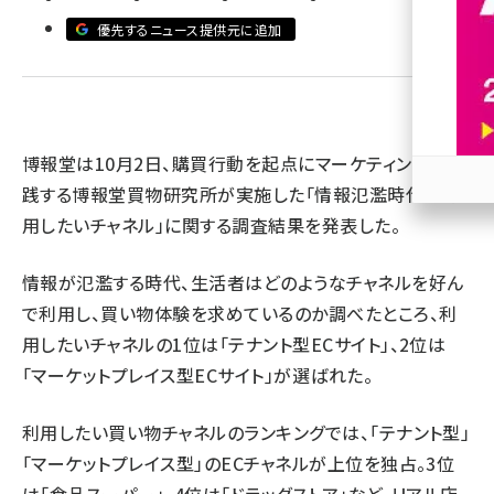
優先するニュース提供元に追加
revico (745)
博報堂は10月2日、購買行動を起点にマーケティングを実
践する博報堂買物研究所が実施した「情報氾濫時代に利
参加
用したいチャネル」に関する調査結果を発表した。
情報が氾濫する時代、生活者はどのようなチャネルを好ん
で利用し、買い物体験を求めているのか調べたところ、利
用したいチャネルの1位は「テナント型ECサイト」、2位は
「マーケットプレイス型ECサイト」が選ばれた。
利用したい買い物チャネルのランキングでは、「テナント型」
「マーケットプレイス型」のECチャネルが上位を独占。3位