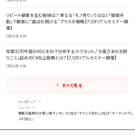
リピート顧客を生む秘訣は？ 単なる「モノ売り」ではなく「価値共
創」で顧客に“選ばれ続ける”プラスの戦略【7/29リアルセミナー開
催】
7月22日 8:30
年間32万件超のVOCをAIで分析するカウネット。「お客さまのお困
りごと」起点のCX向上戦略とは？【7/29リアルセミナー開催】
7月21日 9:00
すべて見る
ネッ担トップ
ニュース
パ
情報氾濫時代の買い場ランキング1位は「テナント型EC」2位は「マーケットプレ
イス型EC」
ン
く