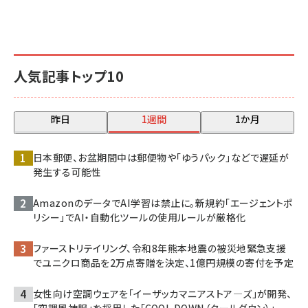
人気記事トップ10
昨日
1週間
1か月
日本郵便、お盆期間中は郵便物や「ゆうパック」などで遅延が
発生する可能性
AmazonのデータでAI学習は禁止に。新規約「エージェントポ
リシー」でAI・自動化ツールの使用ルールが厳格化
ファーストリテイリング、令和8年熊本地震の被災地緊急支援
でユニクロ商品を2万点寄贈を決定、1億円規模の寄付を予定
女性向け空調ウェアを「イーザッカマニアストア―ズ」が開発、