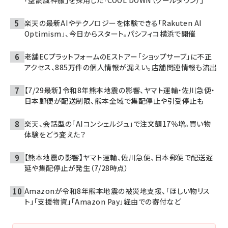
「空調風神服」を採用した「COOL DOWN（クールダウン）」
楽天の最新AIやテクノロジーを体験できる「Rakuten AI
Optimism」、今日からスタート。パシフィコ横浜で開催
老舗ECプラットフォームのEストアー「ショップサーブ」に不正
アクセス、885万件の個人情報が漏えい。店舗関連情報も流出
【7/29最新】令和8年熊本地震の影響、ヤマト運輸・佐川急便・
日本郵便が配送制限、熊本全域で集配停止や引受停止も
楽天、会話型の「AIコンシェルジュ」で注文額17％増。買い物
体験をどう変えた？
【熊本地震の影響】ヤマト運輸、佐川急便、日本郵便で配送遅
延や集配停止が発生（7/28時点）
Amazonが令和8年熊本地震の被災地支援、「ほしい物リス
ト」「支援物資」「Amazon Pay」経由での寄付など