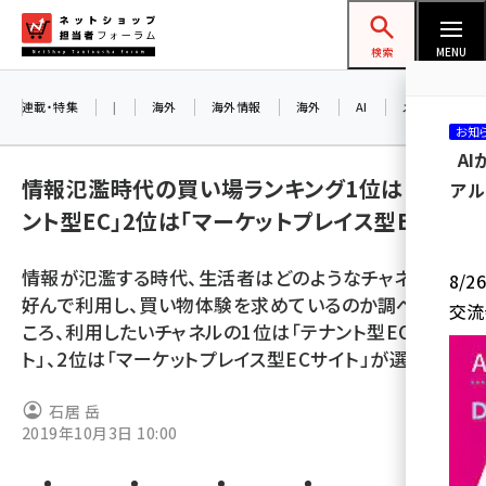
メ
ネットショップ担当者フォーラム
イ
検索
MENU
ン
コ
連載・特集
|
海外
海外情報
海外
AI
メタバース
お知
ン
A
テ
情報氾濫時代の買い場ランキング1位は「テナ
アル
ン
ント型EC」2位は「マーケットプレイス型EC」
ツ
amazon (2259)
に
情報が氾濫する時代、生活者はどのようなチャネルを
8/
yahoo (1908)
移
好んで利用し、買い物体験を求めているのか調べたと
交流
動
楽天 (1877)
ころ、利用したいチャネルの1位は「テナント型ECサイ
ト」、2位は「マーケットプレイス型ECサイト」が選ばれた
ecbeing (1211)
アスクル (1122)
石居 岳
2019年10月3日 10:00
base (1084)
ビィ・フォアード (782)