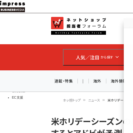
メ
イ
EC担当者
ネットショッ
ン
Web担当者
コ
製品導入
ン
企業IT
ソフト開発
テ
IoT・AI
人気／注目
から探す
ン
DCクラウド
研究・調査
ツ
エネルギー
に
連載・特集
|
海外
海外情報
ドローン
移
教育講座
EC支援
動
ネッ担トップ
ニュース
米ホリデーシーズ
パ
米ホリデーシーズンの
ン