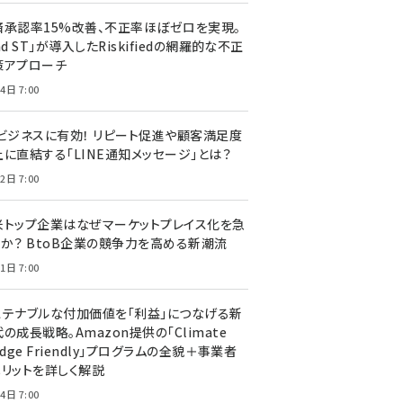
済承認率15%改善、不正率ほぼゼロを実現。
nd ST」が導入したRiskifiedの網羅的な不正
策アプローチ
4日 7:00
Cビジネスに有効！ リピート促進や顧客満足度
上に直結する「LINE通知メッセージ」とは？
2日 7:00
米トップ企業はなぜマーケットプレイス化を急
のか？ BtoB企業の競争力を高める新潮流
1日 7:00
ステナブルな付加価値を「利益」につなげる新
の成長戦略。Amazon提供の「Climate
edge Friendly」プログラムの全貌＋事業者
メリットを詳しく解説
4日 7:00