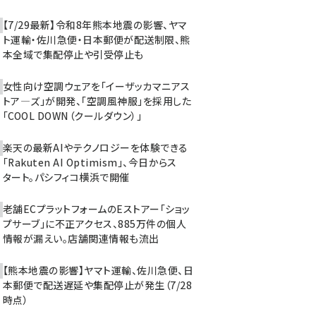
【7/29最新】令和8年熊本地震の影響、ヤマ
ト運輸・佐川急便・日本郵便が配送制限、熊
本全域で集配停止や引受停止も
女性向け空調ウェアを「イーザッカマニアス
トア―ズ」が開発、「空調風神服」を採用した
「COOL DOWN（クールダウン）」
楽天の最新AIやテクノロジーを体験できる
「Rakuten AI Optimism」、今日からス
タート。パシフィコ横浜で開催
老舗ECプラットフォームのEストアー「ショッ
プサーブ」に不正アクセス、885万件の個人
情報が漏えい。店舗関連情報も流出
【熊本地震の影響】ヤマト運輸、佐川急便、日
本郵便で配送遅延や集配停止が発生（7/28
時点）