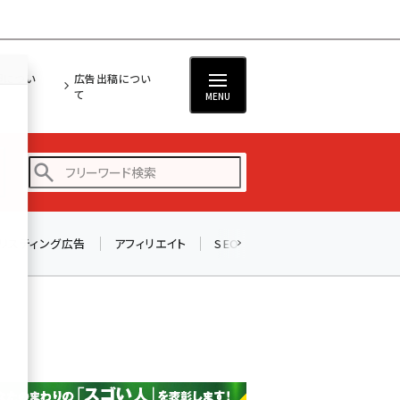
担につい
広告出稿につい
て
MENU
リスティング広告
アフィリエイト
SEO
メール
ソーシャル
amazon (2255)
yahoo (1906)
楽天 (1874)
ecbeing (1210)
アスクル (1122)