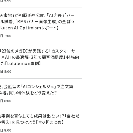
日 8:00
天市場」がAI戦略を公開。「AI店長」「バー
ャル試着」「RMSバナー画像生成」の全ぼう
akuten AI Optimismレポート】
日 7:00
界23位のメガECが実践する「カスタマーサー
ス×AI」の最適解。3年で顧客満足度144%向
た【Lululemon事例】
日 8:00
天、会話型の「AIコンシェルジュ」で注文額
7％増。買い物体験をどう変えた？
日 8:00
功事例を真似しても成果は出ない！？「自社だ
の答え」を見つけよう【ネッ担まとめ】
日 8:00