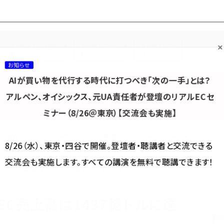
プ担当者フォーラム
ネッ
ネッ担お悩み相談
ネッ担アワー
ネッ担メルマ
て
室
ド！
ガ
お知らせ
AIが買い物を代行する時代に打つべき「次の一手」とは？
カテゴリ／種別
セミナー／イベント
から探す
から探す
アルペン、オイシックス、元UA責任者が登壇のリアルECセ
ミナー（8/26＠東京）【交流会も実施】
海外
AI
メタバース
集客
コンテンツマーケティング
8/26（水）、東京・四谷で開催。登壇者・聴講者と交流できる
交流会も実施します。すべての講演を無料で聴講できます！
ンのEC売上高は1437憶ドルに達するとアドビが予測
EC売上高は1437憶ドルに達