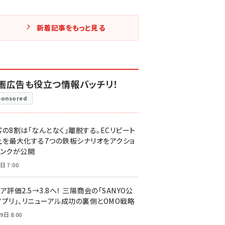
新着記事をもっと見る
画広告も役立つ情報バッチリ！
ponsored
客の8割は「なんとなく」離脱する。ECリピート
上を最大化する7つの鉄板シナリオをアクショ
リンクが公開
日 7:00
ア評価2.5→3.8へ！ 三陽商会の「SANYO公
アプリ」、リニューアル成功の裏側とOMO戦略
9日 8:00