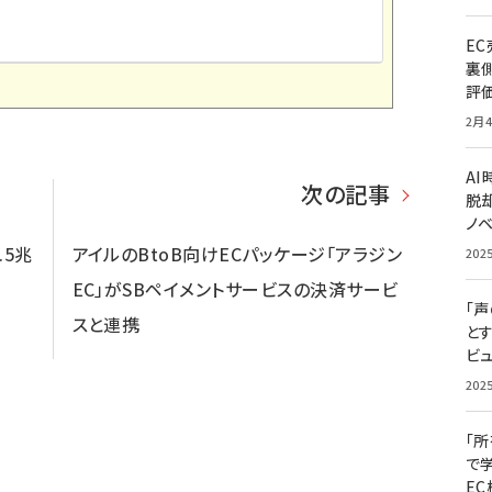
E
裏
評
2月4
A
次の記事
脱却
ノ
.5兆
アイルのBtoB向けECパッケージ「アラジン
202
EC」がSBペイメントサービスの決済サービ
「
スと連携
と
ビュ
202
「
で
E