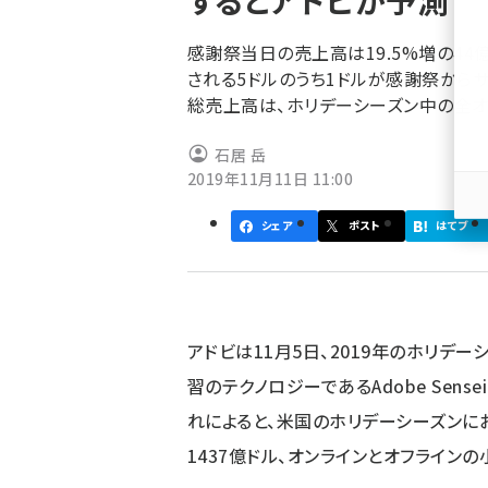
するとアドビが予測
く
ず
感謝祭当日の売上高は19.5%増の4
される5ドルのうち1ドルが感謝祭から
総売上高は、ホリデーシーズン中の全オ
石居 岳
2019年11月11日 11:00
シェア
ポスト
はてブ
アドビは11月5日、2019年のホリデーシ
習のテクノロジーであるAdobe Sen
れによると、米国のホリデーシーズンに
1437億ドル、オンラインとオフライン