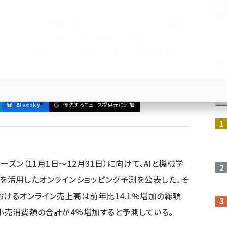
4億ドルとなると予想。今年のホリデーシーズン中に費や
サイバーマンデーまでの間に支出され、そのオンライン
ンライン収益の20%である290億ドルに達する見込み
人
Bluesky
優先するニュース提供元に追加
参加登録はこちら↑
ーズン（11月1日～12月31日）に向けて、AIと機械学
seiを活用したオンラインショッピング予測を公表した。そ
おけるオンライン売上高は前年比14.1%増加の総額
の小売消費額の合計が4%増加すると予測している。