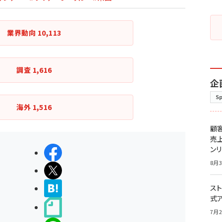
業界動向
10,113
調査
1,616
企
S
海外
1,516
顧
売
ン
シェアする
8月3
ポストする
>ブクマする
スト
式
noteで書く
7月2