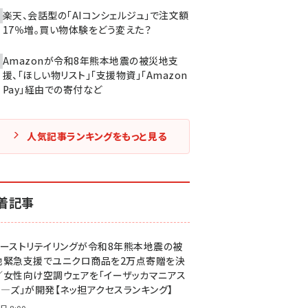
楽天、会話型の「AIコンシェルジュ」で注文額
17％増。買い物体験をどう変えた？
Amazonが令和8年熊本地震の被災地支
援、「ほしい物リスト」「支援物資」「Amazon
Pay」経由での寄付など
人気記事ランキングをもっと見る
着記事
ァーストリテイリングが令和8年熊本地震の被
地緊急支援でユニクロ商品を2万点寄贈を決
／女性向け空調ウェアを「イーザッカマニアス
ア―ズ」が開発【ネッ担アクセスランキング】