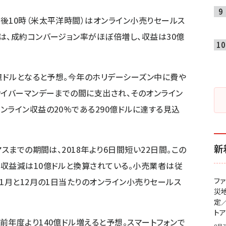
後10時（米太平洋時間）はオンライン小売りセールス
は、成約コンバージョン率がほぼ倍増し、収益は30億
4億ドルとなると予想。今年のホリデーシーズン中に費や
サイバーマンデーまでの間に支出され、そのオンライン
ンライン収益の20%である290億ドルに達する見込
新
スまでの期間は、2018年より6日間短い22日間。この
収益減は10億ドルと換算されている。小売業者は従
1月と12月の1日当たりのオンライン小売りセールス
フ
災
定
ト
前年度より140億ドル増えると予想。スマートフォンで