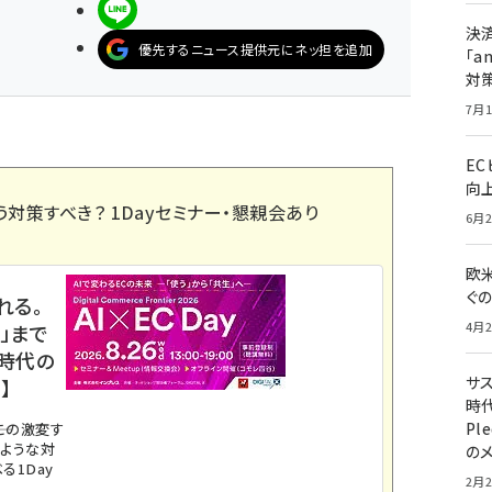
LINEで送る
決
優先するニュース提供元にネッ担を追加
「a
対
7月1
E
向
う対策すべき？ 1Dayセミナー・懇親会あり
6月2
欧
ぐ
れる。
4月2
」まで
ス時代の
サ
】
時代
Pl
。この激変す
のような対
の
る1Day
2月2