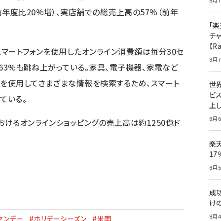
8月7
年度比20%増）、実店舗での総売上高の57%（前年
「楽
チ
【R
マートフォンを使用したオンライン消費額は毎分30セ
8月7
較で63%も跳ね上がっている。家具、電子機器、家電など
Cを使用してさまざまな情報を検索するため、スマート
世
ビ
ている。
上し
8月6
おけるオンラインショッピングの売上高は約1250億ド
楽
1
8月5
成
け
8月4
マンデー
#ホリデーシーズン
#米国