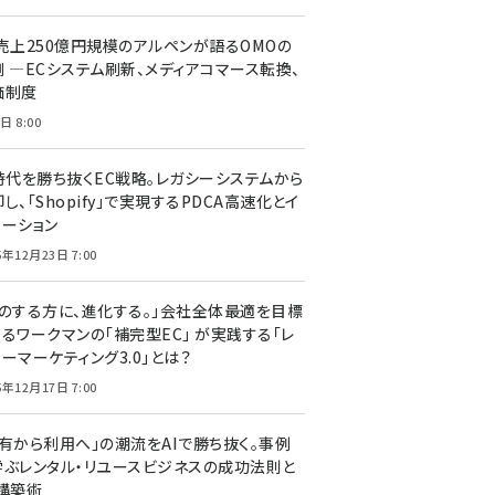
C売上250億円規模のアルペンが語るOMOの
側 ―ECシステム刷新、メディアコマース転換、
価制度
日 8:00
I時代を勝ち抜くEC戦略。レガシーシステムから
し、「Shopify」で実現するPDCA高速化とイ
ベーション
5年12月23日 7:00
声のする方に、進化する。」会社全体最適を目標
するワークマンの「補完型EC」 が実践する「レ
ーマーケティング3.0」とは？
5年12月17日 7:00
所有から利用へ」の潮流をAIで勝ち抜く。事例
学ぶレンタル・リユースビジネスの成功法則と
C構築術