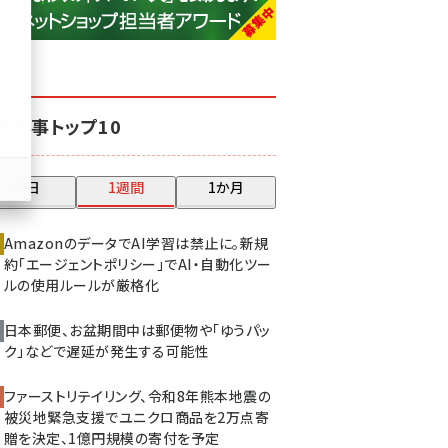
base (1081)
ビィ・フォアード (776)
revico (744)
気記事トップ10
昨日
1週間
1か月
AmazonのデータでAI学習は禁止に。新規
約「エージェントポリシー」でAI・自動化ツー
ルの使用ルールが厳格化
日本郵便、お盆期間中は郵便物や「ゆうパッ
ク」などで遅延が発生する可能性
ファーストリテイリング、令和8年熊本地震の
被災地緊急支援でユニクロ商品を2万点寄
贈を決定、1億円規模の寄付を予定