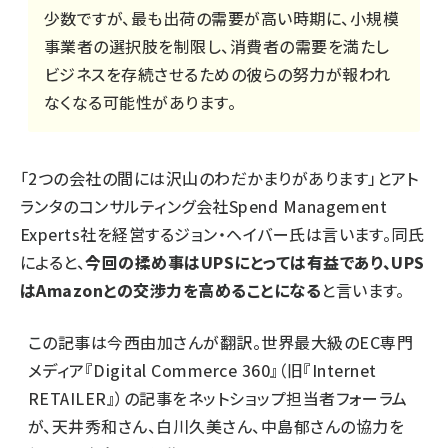
少数ですが、最も出荷の需要が高い時期に、小規模
事業者の選択肢を制限し、消費者の需要を満たし
ビジネスを存続させるための彼らの努力が報われ
なくなる可能性があります。
「2つの会社の間には沢山のわだかまりがあります」とアト
ランタのコンサルティング会社Spend Management
Experts社を経営するジョン・ヘイバー氏は言います。同氏
によると、
今回の揉め事はUPSにとっては有益であり、UPS
はAmazonとの交渉力を高めることになる
と言います。
この記事は
今西由加さん
が翻訳。世界最大級のEC専門
メディア『Digital Commerce 360』（旧『Internet
RETAILER』）の記事をネットショップ担当者フォーラム
が、
天井秀和さん
、
白川久美さん
、
中島郁さん
の協力を