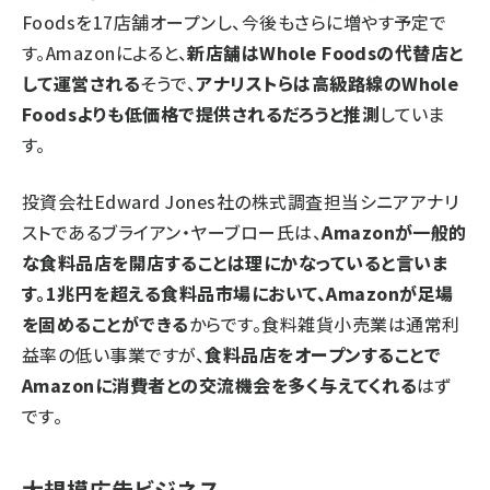
Foodsを17店舗オープンし、今後もさらに増やす予定で
す。Amazonによると、
新店舗はWhole Foodsの代替店と
して運営される
そうで、
アナリストらは高級路線のWhole
Foodsよりも低価格で提供されるだろうと推測
していま
す。
投資会社Edward Jones社の株式調査担当シニアアナリ
ストであるブライアン・ヤーブロー氏は、
Amazonが一般的
な食料品店を開店することは理にかなっていると言いま
す。1兆円を超える食料品市場において、Amazonが足場
を固めることができる
からです。食料雑貨小売業は通常利
益率の低い事業ですが、
食料品店をオープンすることで
Amazonに消費者との交流機会を多く与えてくれる
はず
です。
大規模広告ビジネス