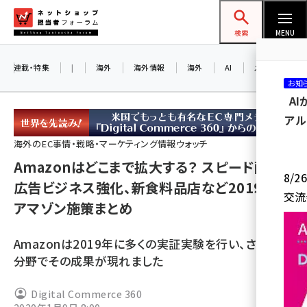
メ
ネットショップ担当者フォーラム
イ
検索
MENU
ン
コ
連載・特集
|
海外
海外情報
海外
AI
メタバース
お知
ン
A
テ
アル
ン
ツ
海外のEC事情・戦略・マーケティング情報ウォッチ
amazon (2247)
に
Amazonはどこまで拡大する？ スピード配送、
8/
yahoo (1900)
移
広告ビジネス強化、新食料品店など2019年の
交流
動
アマゾン施策まとめ
楽天 (1871)
ecbeing (1207)
Amazonは2019年に多くの実証実験を行い、さまざま
アスクル (1119)
分野でその成果が現れました
base (1074)
Digital Commerce 360
ビィ・フォアード (773)