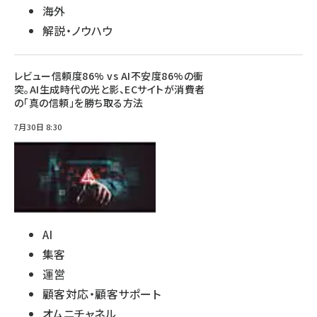
海外
解説・ノウハウ
レビュー信頼度86% vs AI不安度86%の衝
突。AI生成時代の光と影、ECサイトが消費者
の「真の信頼」を勝ち取る方法
7月30日 8:30
AI
集客
運営
顧客対応・顧客サポート
オムニチャネル