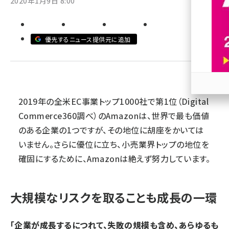
2020年1月9日 8:00
revico (739)
優先するニュース提供元に追加
2019年の全米EC事業トップ1000社で第1位（Digital
参加
Commerce360調べ）のAmazonは、世界で最も価値
のある企業の1つですが、その地位に胡座をかいては
いません。さらに優位に立ち、小売業界トップの地位を
確固にするために、Amazonは絶えず努力しています。
大規模なリスクを取ることも成長の一環
「企業が成長するにつれて、失敗の規模も含め、あらゆるも