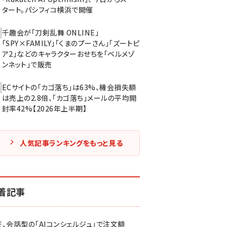
タート。パシフィコ横浜で開催
千趣会が「刀剣乱舞 ONLINE」
「SPY×FAMILY」「くまのプーさん」「ズートピ
ア2」などのキャラクターおせちを「ベルメゾ
ンネット」で販売
ECサイトの「カゴ落ち」は63%、機会損失額
は売上の2.8倍、「カゴ落ち」メールの平均開
封率42%【2026年上半期】
人気記事ランキングをもっと見る
着記事
天、会話型の「AIコンシェルジュ」で注文額