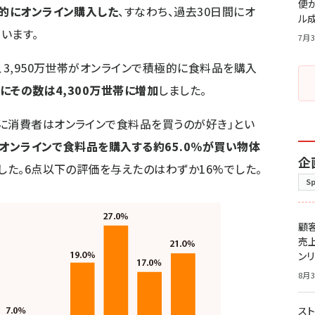
便
極的にオンライン購入した
、すなわち、過去30日間にオ
ル
います。
7月3
、3,950万世帯がオンラインで積極的に食料品を購入
月にその数は4,300万世帯に増加
しました。
に消費者はオンラインで食料品を買うのが好き」とい
オンラインで食料品を購入する約65.0％が買い物体
企
した。6点以下の評価を与えたのはわずか16%でした。
S
顧
売
ン
8月3
スト