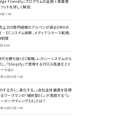
edge Friendly」プログラムの全貌＋事業者
メリットを詳しく解説
4日 7:00
C売上250億円規模のアルペンが語るOMOの
側 ―ECシステム刷新、メディアコマース転換、
価制度
日 8:00
I時代を勝ち抜くEC戦略。レガシーシステムから
し、「Shopify」で実現するPDCA高速化とイ
ベーション
5年12月23日 7:00
声のする方に、進化する。」会社全体最適を目標
するワークマンの「補完型EC」 が実践する「レ
ーマーケティング3.0」とは？
5年12月17日 7:00