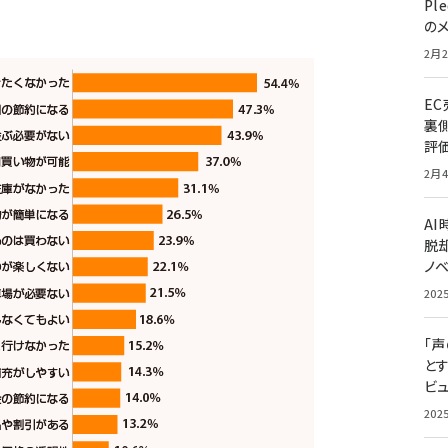
Pl
の
2月2
E
裏
評
2月4
A
脱却
ノ
202
「
と
ビュ
202