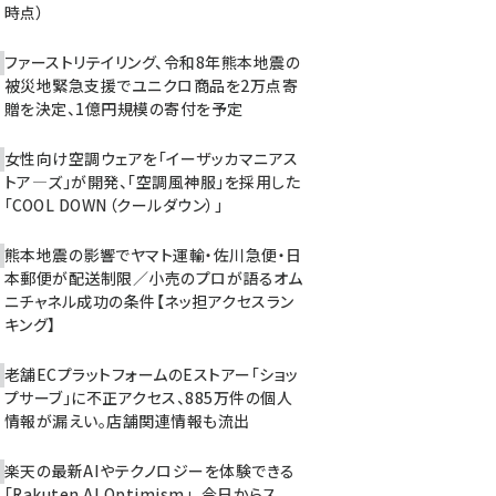
時点）
ファーストリテイリング、令和8年熊本地震の
被災地緊急支援でユニクロ商品を2万点寄
贈を決定、1億円規模の寄付を予定
女性向け空調ウェアを「イーザッカマニアス
トア―ズ」が開発、「空調風神服」を採用した
「COOL DOWN（クールダウン）」
熊本地震の影響でヤマト運輸・佐川急便・日
本郵便が配送制限／小売のプロが語るオム
ニチャネル成功の条件【ネッ担アクセスラン
キング】
老舗ECプラットフォームのEストアー「ショッ
プサーブ」に不正アクセス、885万件の個人
情報が漏えい。店舗関連情報も流出
楽天の最新AIやテクノロジーを体験できる
「Rakuten AI Optimism」、今日からス