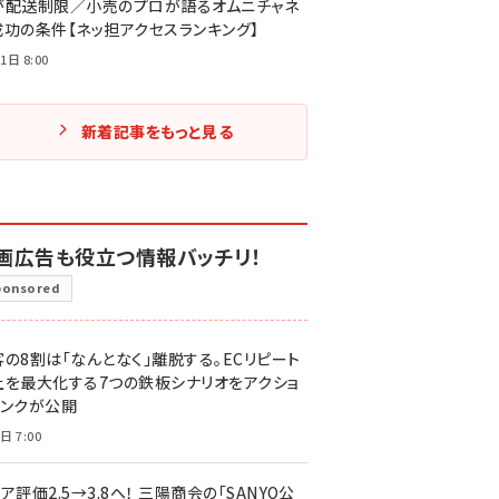
が配送制限／小売のプロが語るオムニチャネ
成功の条件【ネッ担アクセスランキング】
1日 8:00
新着記事をもっと見る
画広告も役立つ情報バッチリ！
ponsored
客の8割は「なんとなく」離脱する。ECリピート
上を最大化する7つの鉄板シナリオをアクショ
リンクが公開
日 7:00
ア評価2.5→3.8へ！ 三陽商会の「SANYO公