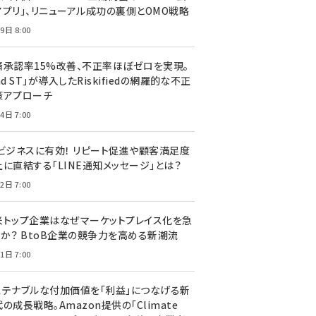
アプリ」、リニューアル成功の裏側とOMO戦略
9日 8:00
済承認率15%改善、不正率ほぼゼロを実現。
nd ST」が導入したRiskifiedの網羅的な不正
策アプローチ
4日 7:00
Cビジネスに有効！ リピート促進や顧客満足度
上に直結する「LINE通知メッセージ」とは？
2日 7:00
米トップ企業はなぜマーケットプレイス化を急
のか？ BtoB企業の競争力を高める新潮流
1日 7:00
ステナブルな付加価値を「利益」につなげる新
の成長戦略。Amazon提供の「Climate