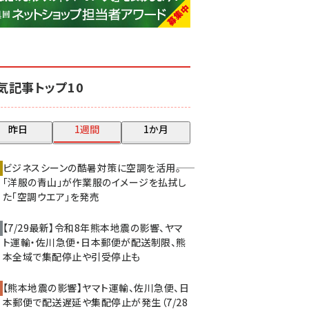
base (1068)
ビィ・フォアード (769)
revico (737)
気記事トップ10
昨日
1週間
1か月
ビジネスシーンの酷暑対策に空調を活用――。
「洋服の青山」が作業服のイメージを払拭し
た「空調ウエア」を発売
【7/29最新】令和8年熊本地震の影響、ヤマ
ト運輸・佐川急便・日本郵便が配送制限、熊
本全域で集配停止や引受停止も
【熊本地震の影響】ヤマト運輸、佐川急便、日
本郵便で配送遅延や集配停止が発生（7/28