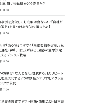
7％増。買い物体験をどう変えた？
日 8:00
功事例を真似しても成果は出ない！？「自社だ
の答え」を見つけよう【ネッ担まとめ】
日 8:00
NEは「売る場」ではなく「距離を縮める場」。阪
交通社・宇和川匠氏が語る、顧客の意思決定
支えるデジタル戦略
日 8:00
客の8割は「なんとなく」離脱する。ECリピート
上を最大化する7つの鉄板シナリオをアクショ
リンクが公開
日 7:00
本地震の影響でヤマト運輸・佐川急便・日本郵