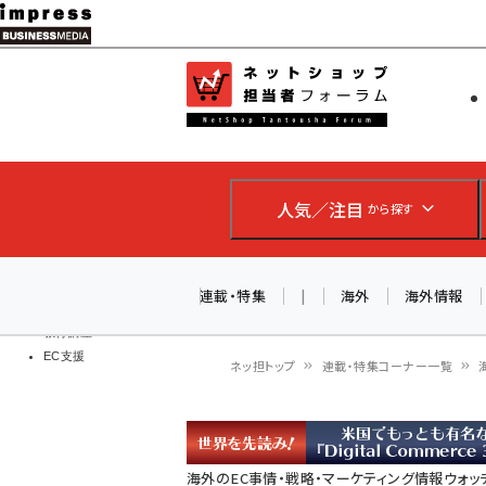
メ
イ
EC担当者
ネットショッ
ン
Web担当者
コ
製品導入
ン
企業IT
ソフト開発
テ
IoT・AI
人気／注目
から探す
ン
DCクラウド
研究・調査
ツ
エネルギー
に
連載・特集
|
海外
海外情報
ドローン
移
教育講座
EC支援
動
ネッ担トップ
連載・特集コーナー一覧
パ
ン
海外のEC事情・戦略・マーケティング情報ウォッ