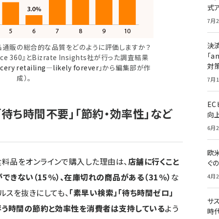
式
7月2
決
品通販の総合的な品質をどのように評価しますか？
「a
rce 360』とBizrate Insights社が行った調査結果
対
cery retailing—likely forever
」から編集部が作
成）。
7月1
E
「待ち時間不要」「節約・効率性」など
向
6月2
欧
食料品をオンラインで購入した理由は、
店舗に行くこと
ぐ
ができない（15%）、在庫切れの商品がある（31%）
な
4月2
ルスを抜きにしても、
「素早い検索」「待ち時間ゼロ」
サ
伴う時間の節約と効率性を消費者は支持している
よう
時代