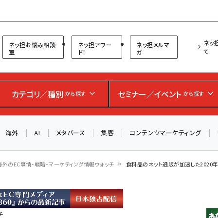
プ担当者フォーラム
ネッ
ネッ担お悩み相談
ネッ担アワー
ネッ担メルマ
て
室
ド！
ガ
カテゴリ／種別
セミナー／イベント
から探す
から探す
海外
AI
メタバース
集客
コンテンツマーケティング
海外のEC事情・戦略・マーケティング情報ウォッチ
食料品のネット通販が加速した2020
チ