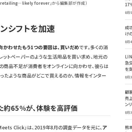
retailing—likely forever
」から編集部が作成）
1
8月5
インシフトを加速
成
け
8月4
向かわせたもう1つの要因は、買いだめ
です。多くの消
イレットペーパーのような生活用品を買い求め、地元の
LI
急
での商品不足が消費者をオンラインに向かわせ、彼らは
を
ったような商品がどこで買えるのか、情報をインター
8月3
顧
売
ン
た約65%が、体験を高評価
8月3
ets Click」は、2019年8月の調査データを元に、
ア
熊