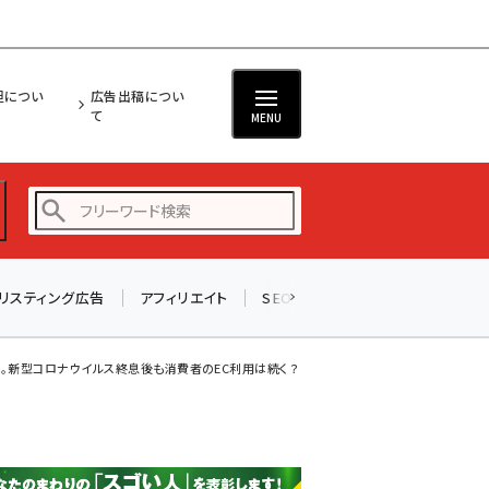
担につい
広告出稿につい
て
MENU
リスティング広告
アフィリエイト
SEO
メール
ソーシャル
amazon (2236)
yahoo (1896)
年。新型コロナウイルス終息後も消費者のEC利用は続く？
楽天 (1865)
ecbeing (1204)
アスクル (1112)