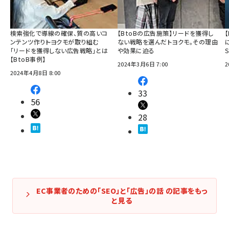
検索強化で導線の確保、質の高いコ
【BtoBの広告施策】リードを獲得し
ンテンツ作り――トヨクモが取り組む
ない戦略を選んだトヨクモ。その理由
「リードを獲得しない広告戦略」とは
や効果に迫る
【BtoB事例】
2024年3月6日 7:00
2
2024年4月8日 8:00
33
56
28
EC事業者のための「SEO」と「広告」の話 の記事をもっ
と見る