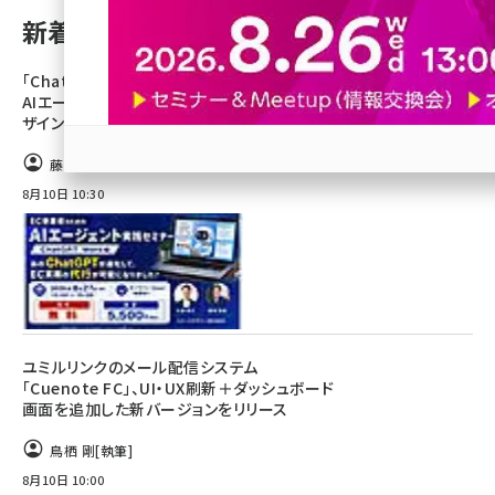
新着記事
revico (746)
「ChatGPT Work」を活用した、EC事業者の
AIエージェント実践方法が学べる【コマースデ
ザイン主催オンラインセミナー8/27開催】
藤田遥
参加登録はこちら↑
8月10日 10:30
ユミルリンクのメール配信システム
「Cuenote FC」、UI・UX刷新＋ダッシュボード
画面を追加した新バージョンをリリース
鳥栖 剛
[執筆]
8月10日 10:00