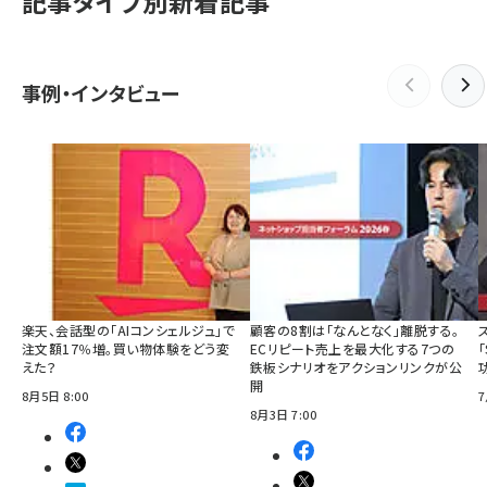
記事タイプ別新着記事
事例・インタビュー
楽天、会話型の「AIコンシェルジュ」で
顧客の8割は「なんとなく」離脱する。
注文額17％増。買い物体験をどう変
ECリピート売上を最大化する7つの
えた？
鉄板シナリオをアクションリンクが公
開
8月5日 8:00
7
8月3日 7:00