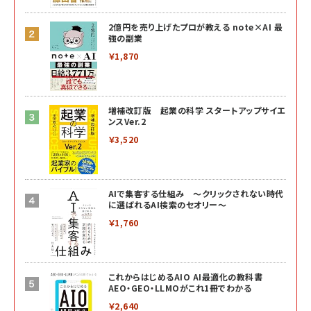
2億円を売り上げたプロが教える note×AI 最
強の副業
￥1,870
増補改訂版 起業の科学 スタートアップサイエ
ンスVer.2
￥3,520
AIで集客する仕組み ～クリックされない時代
に選ばれるAI検索のセオリー～
￥1,760
これからはじめるAIO AI最適化の教科書
AEO・GEO・LLMOがこれ1冊でわかる
￥2,640