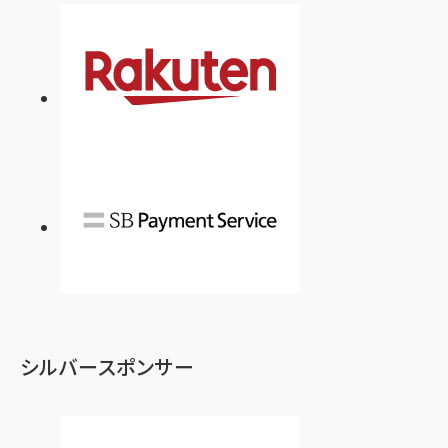
￥880
Brand Shift(ブランド・シフト): 「信頼」で選ばれ
影響力の武器［新版］：人を動かす七つの原理
る時代の成長戦略
￥3,190
ママ投資家が育休中に１億貯めた株式投資
￥2,420
￥1,870
フィードバック経営 「沈黙の組織」から「高め合う
マーケティングの真実 P&G・グリコで学んだ失敗
組織」へ
と成長の法則
組織の成果を最大化する ルールのデザイン
￥3,080
￥2,200
￥1,980
Amazonランキングをもっと見る
Amazonランキングをもっと見る
Amazonランキングをもっと見る
シルバースポンサー