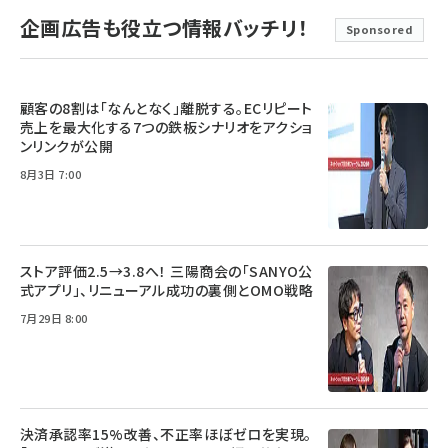
企画広告も役立つ情報バッチリ！
Sponsored
顧客の8割は「なんとなく」離脱する。ECリピート
売上を最大化する7つの鉄板シナリオをアクショ
ンリンクが公開
8月3日 7:00
ストア評価2.5→3.8へ！ 三陽商会の「SANYO公
式アプリ」、リニューアル成功の裏側とOMO戦略
7月29日 8:00
決済承認率15%改善、不正率ほぼゼロを実現。