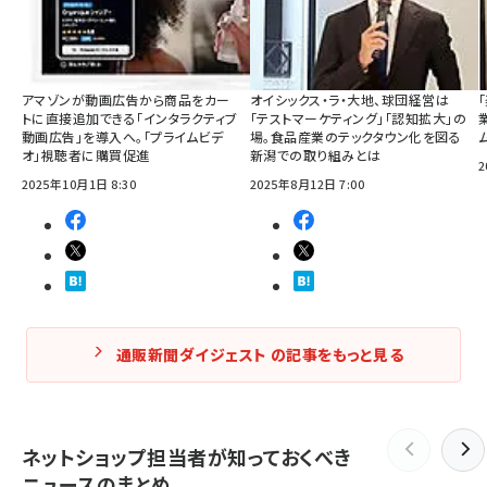
アマゾンが動画広告から商品をカー
オイシックス・ラ・大地、球団経営は
トに直接追加できる「インタラクティブ
「テストマーケティング」「認知拡大」の
動画広告」を導入へ。「プライムビデ
場。食品産業のテックタウン化を図る
オ」視聴者に購買促進
新潟での取り組みとは
2
2025年10月1日 8:30
2025年8月12日 7:00
通販新聞ダイジェスト の記事をもっと見る
ネットショップ担当者が知っておくべき
ニュースのまとめ