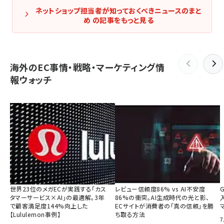
ネットショップ担当者が知っておくべきニュースのまと
め の記事をもっと見る
海外のEC事情・戦略・マーケティング情
報ウォッチ
世界23位のメガECが実践する「カス
レビュー信頼度86% vs AI不安度
タマーサービス×AI」の最適解。3年
86%の衝突。AI生成時代の光と影、
で顧客満足度144%向上した
ECサイトが消費者の「真の信頼」を勝
【Lululemon事例】
ち取る方法
7