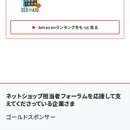
Amazonランキングをもっと見る
Amazon マーケティング・セールス全般関連書籍 の
Amazon ビジネス・経済関連書籍 の売れ筋ランキン
Amazon 経営戦略関連書籍 の売れ筋ランキング
売れ筋ランキング
グ
更新日時：2026/06/26 19:05
更新日時：2026/06/26 19:05
更新日時：2026/06/26 19:05
2億円を売り上げたプロが教える note×AI 最強の
anan(アンアン)2026/07/01号 No.2501[魅せる
ベインキャピタル 企業価値向上力の秘密
副業
カラダ2026／宮舘涼太]
￥2,640
￥1,870
￥880
イシューからはじめよ［改訂版］――知的生産の「シンプ
小さな会社は戦略が9割
anan(アンアン)2026/06/24号 No.2500増刊
ルな本質」
スペシャルエディション[王道エンタメの矜持／
ネットショップ担当者フォーラムを応援して支
￥1,980
BTS]
￥2,200
えてくださっている企業さま
￥1,100
ドリルを売るには穴を売れ
経営メモ 16年の起業家人生で得た知見
ゴールドスポンサー
anan(アンアン)2026/07/08号 No.2502[2026
￥1,815
￥2,750
年後半、あなたの恋と運命／山田涼介]