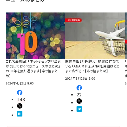
これで最終回！「ネットショップ担当者
購買単価1万円超え！ 順調に伸びて
が 知っておくべきニュースのまとめ」
いる「ANA Mall」。ANA経済圏はどこ
の10年を振り返ります【ネッ担まと
まで広がる？【ネッ担まとめ】
め】
2024年3月26日 8:00
2024年4月2日 8:00
2
22
148