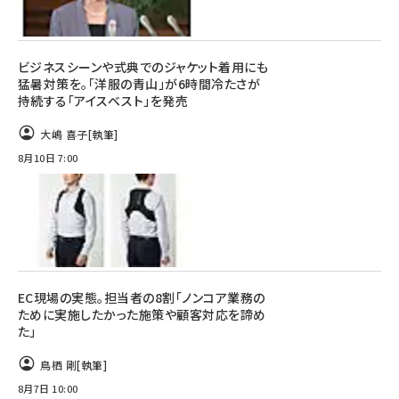
ビジネスシーンや式典でのジャケット着用にも
猛暑対策を。「洋服の青山」が6時間冷たさが
持続する「アイスベスト」を発売
大嶋 喜子
[執筆]
8月10日 7:00
EC現場の実態。担当者の8割「ノンコア業務の
ために実施したかった施策や顧客対応を諦め
た」
鳥栖 剛
[執筆]
8月7日 10:00