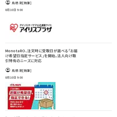
鳥栖 剛
[執筆]
8月10日 9:00
MonotaRO、注文時に受取日が選べる「お届
け希望日指定サービス」を開始。法人向け取
引特有のニーズに対応
鳥栖 剛
[執筆]
8月10日 9:00