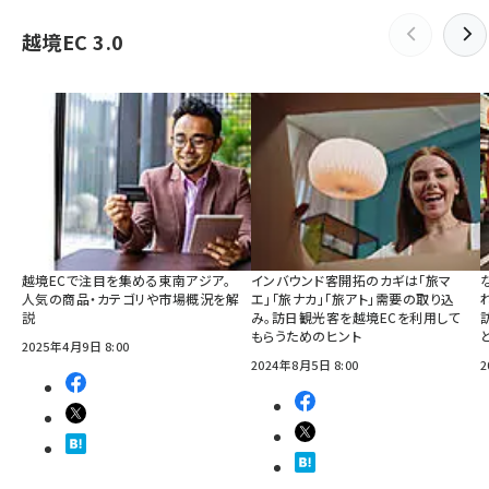
越境EC 3.0
越境ECで注目を集める東南アジア。
インバウンド客開拓のカギは「旅マ
人気の商品・カテゴリや市場概況を解
エ」「旅ナカ」「旅アト」需要の取り込
説
み。訪日観光客を越境ECを利用して
もらうためのヒント
2025年4月9日 8:00
2024年8月5日 8:00
2