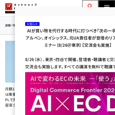
メ
ネットショップ担当者フォーラム
イ
検索
MENU
ン
お知らせ
コ
連載・特集
|
海外
海外情報
海外
AI
メタバース
AIが買い物を代行する時代に打つべき「次の一手
ン
アルペン、オイシックス、元UA責任者が登壇のリ
テ
ミナー（8/26＠東京）【交流会も実施】
ン
ツ
amazon (2260)
8/26（水）、東京・四谷で開催。登壇者・聴講者と
に
交流会も実施します。すべての講演を無料で聴講で
yahoo (1910)
移
動
楽天 (1878)
ecbeing (1213)
月額1万円の美容機器サブスク
「世界で最もAIを使うプラット
は事業として回るのか？ 事業
フォームへ」。三木谷社長が語る
アスクル (1126)
PLで見る本体利用料と専用美
楽天の「最強AIエコシステム」と
容液クロスセルのリアル
「AI店長」がもたらすECの未来
base (1085)
ビィ・フォアード (786)