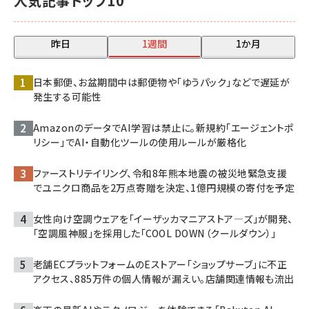
人気記事トップ10
昨日
1週間
1か月
日本郵便、お盆期間中は郵便物や「ゆうパック」などで遅延が
発生する可能性
AmazonのデータでAI学習は禁止に。新規約「エージェントポ
リシー」でAI・自動化ツールの使用ルールが厳格化
ファーストリテイリング、令和8年熊本地震の被災地緊急支援
でユニクロ商品を2万点寄贈を決定、1億円規模の寄付を予定
女性向け空調ウェアを「イーザッカマニアストア―ズ」が開発、
「空調風神服」を採用した「COOL DOWN（クールダウン）」
老舗ECプラットフォームのEストアー「ショップサーブ」に不正
アクセス、885万件の個人情報が漏えい。店舗関連情報も流出