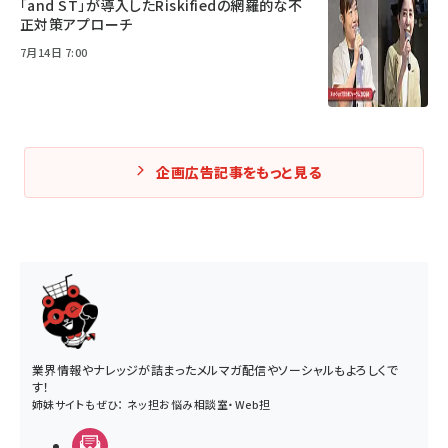
「and ST」が導入したRiskifiedの網羅的な不
正対策アプローチ
7月14日 7:00
企画広告記事をもっと見る
業界情報やナレッジが詰まったメルマガ配信やソーシャルもよろしくで
す！
姉妹サイトもぜひ：
ネッ担お悩み相談室
・
Web担
メルマガ