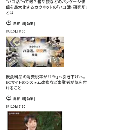
“ハコ活”って何？ 箱や袋などのパッケージ価
値を最大化するカウネットの「ハコ活。研究所」
とは
鳥栖 剛
[執筆]
8月10日 8:30
飲食料品の消費税率が「1％」へ引き下げへ。
ECサイトのシステム改修など事業者が気を付
けること
鳥栖 剛
[執筆]
8月10日 7:30