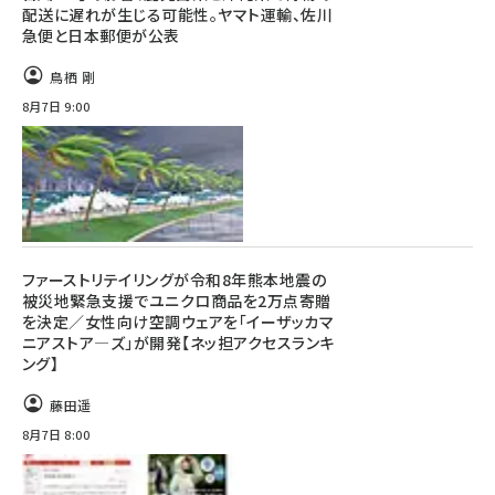
配送に遅れが生じる可能性。ヤマト運輸、佐川
急便と日本郵便が公表
鳥栖 剛
8月7日 9:00
ファーストリテイリングが令和8年熊本地震の
被災地緊急支援でユニクロ商品を2万点寄贈
を決定／女性向け空調ウェアを「イーザッカマ
ニアストア―ズ」が開発【ネッ担アクセスランキ
ング】
藤田遥
8月7日 8:00