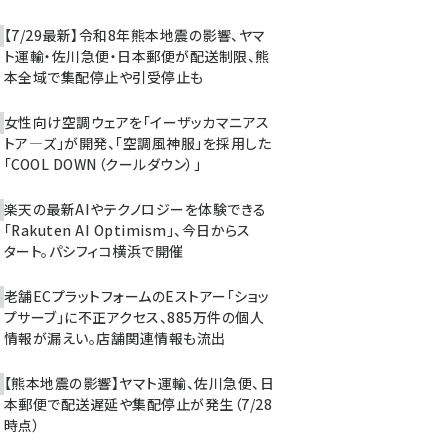
【7/29最新】令和8年熊本地震の影響、ヤマ
ト運輸・佐川急便・日本郵便が配送制限、熊
本全域で集配停止や引受停止も
女性向け空調ウェアを「イーザッカマニアス
トア―ズ」が開発、「空調風神服」を採用した
「COOL DOWN（クールダウン）」
楽天の最新AIやテクノロジーを体験できる
「Rakuten AI Optimism」、今日からス
タート。パシフィコ横浜で開催
老舗ECプラットフォームのEストアー「ショッ
プサーブ」に不正アクセス、885万件の個人
情報が漏えい。店舗関連情報も流出
【熊本地震の影響】ヤマト運輸、佐川急便、日
本郵便で配送遅延や集配停止が発生（7/28
時点）