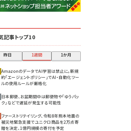
base (1083)
ビィ・フォアード (777)
revico (744)
気記事トップ10
昨日
1週間
1か月
AmazonのデータでAI学習は禁止に。新規
約「エージェントポリシー」でAI・自動化ツー
ルの使用ルールが厳格化
日本郵便、お盆期間中は郵便物や「ゆうパッ
ク」などで遅延が発生する可能性
ファーストリテイリング、令和8年熊本地震の
被災地緊急支援でユニクロ商品を2万点寄
贈を決定、1億円規模の寄付を予定