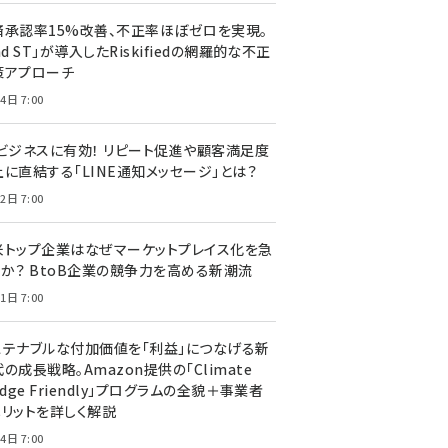
済承認率15%改善、不正率ほぼゼロを実現。
nd ST」が導入したRiskifiedの網羅的な不正
策アプローチ
4日 7:00
Cビジネスに有効！ リピート促進や顧客満足度
上に直結する「LINE通知メッセージ」とは？
2日 7:00
米トップ企業はなぜマーケットプレイス化を急
のか？ BtoB企業の競争力を高める新潮流
1日 7:00
ステナブルな付加価値を「利益」につなげる新
の成長戦略。Amazon提供の「Climate
edge Friendly」プログラムの全貌＋事業者
メリットを詳しく解説
4日 7:00