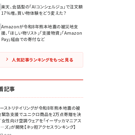
楽天、会話型の「AIコンシェルジュ」で注文額
17％増。買い物体験をどう変えた？
Amazonが令和8年熊本地震の被災地支
援、「ほしい物リスト」「支援物資」「Amazon
Pay」経由での寄付など
人気記事ランキングをもっと見る
着記事
ァーストリテイリングが令和8年熊本地震の被
地緊急支援でユニクロ商品を2万点寄贈を決
／女性向け空調ウェアを「イーザッカマニアス
ア―ズ」が開発【ネッ担アクセスランキング】