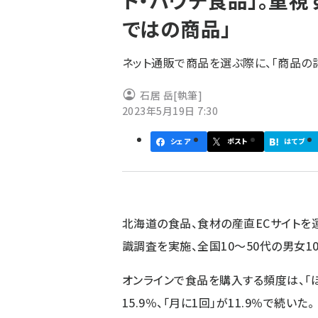
ト・パウチ食品」。重視
く
ではの商品」
ず
ネット通販で商品を選ぶ際に、「商品の
石居 岳
[執筆]
2023年5月19日 7:30
シェア
ポスト
はてブ
北海道の食品、食材の産直ECサイトを運
識調査を実施、全国10～50代の男女1
オンラインで食品を購入する頻度は、「ほ
15.9％、「月に1回」が11.9％で続いた。