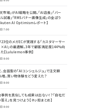
日 8:00
天市場」がAI戦略を公開。「AI店長」「バー
ャル試着」「RMSバナー画像生成」の全ぼう
akuten AI Optimismレポート】
日 7:00
界23位のメガECが実践する「カスタマーサー
ス×AI」の最適解。3年で顧客満足度144%向
た【Lululemon事例】
日 8:00
天、会話型の「AIコンシェルジュ」で注文額
7％増。買い物体験をどう変えた？
日 8:00
功事例を真似しても成果は出ない！？「自社だ
の答え」を見つけよう【ネッ担まとめ】
日 8:00