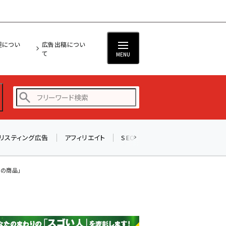
担につい
広告出稿につい
て
MENU
リスティング広告
アフィリエイト
SEO
メール
ソーシャル
amazon (2258)
yahoo (1907)
はの商品」
楽天 (1874)
ecbeing (1211)
アスクル (1122)