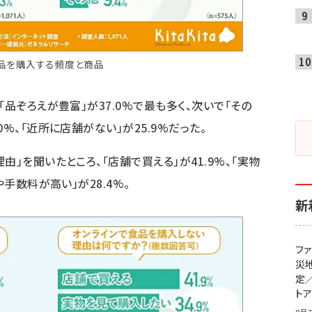
食品を購入する頻度と商品
「品ぞろえが豊富」が37.0%で最も多く、次いで「その
%、「近所に店舗がない」が25.9%だった。
由」を聞いたところ、「店舗で買える」が41.9%、「実物
や手数料が高い」が28.4%。
新
フ
災
定
ト