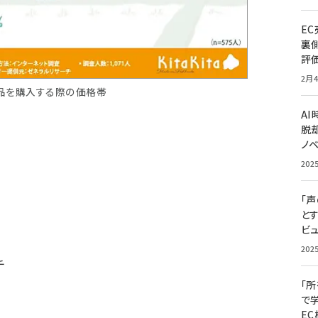
E
裏
評
2月4
食品を購入する際の価格帯
A
脱却
ノ
202
「
と
ビュ
202
チ
「
で
E