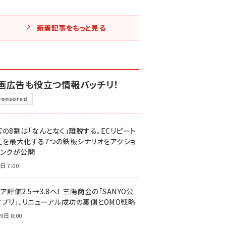
新着記事をもっと見る
画広告も役立つ情報バッチリ！
ponsored
客の8割は「なんとなく」離脱する。ECリピート
上を最大化する7つの鉄板シナリオをアクショ
リンクが公開
日 7:00
ア評価2.5→3.8へ！ 三陽商会の「SANYO公
アプリ」、リニューアル成功の裏側とOMO戦略
9日 8:00