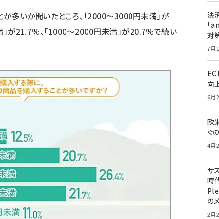
多いか聞いたところ、「2000～3000円未満」が
決
「a
満」が21.7%、「1000～2000円未満」が20.7%で続い
対
7月1
E
向
6月2
欧
ぐ
4月2
サ
時代
Pl
の
2月2