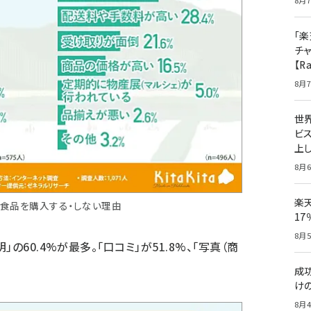
8月7
「楽
チ
【R
8月7
世
ビ
上し
8月6
楽
で食品を購入する・しない理由
1
8月5
の60.4%が最多。「口コミ」が51.8%、「写真（商
成
け
8月4