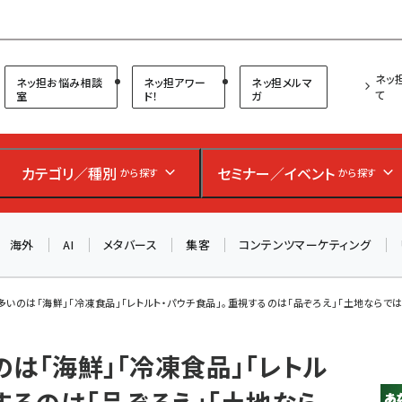
プ担当者フォーラム
ネッ
ネッ担お悩み相談
ネッ担アワー
ネッ担メルマ
て
室
ド！
ガ
お知らせ
AIが買い物を代行する時代に打つべき「次の一手」とは？
カテゴリ／種別
セミナー／イベント
から探す
から探す
アルペン、オイシックス、元UA責任者が登壇のリアルECセ
ミナー（8/26＠東京）【交流会も実施】
海外
AI
メタバース
集客
コンテンツマーケティング
8/26（水）、東京・四谷で開催。登壇者・聴講者と交流できる
交流会も実施します。すべての講演を無料で聴講できます！
多いのは「海鮮」「冷凍食品」「レトルト・パウチ食品」。重視するのは「品ぞろえ」「土地ならで
は「海鮮」「冷凍食品」「レトル