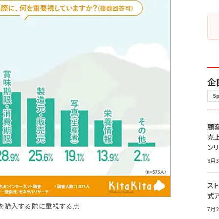
企
S
顧
売
ン
8月3
スト
式
品を購入する際に重視する点
7月2