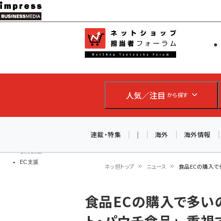
メ
イ
EC担当者
ネットショッ
ン
Web担当者
コ
製品導入
ン
企業IT
ソフト開発
テ
IoT・AI
人気／注目
から探す
ン
DCクラウド
研究・調査
ツ
エネルギー
に
連載・特集
|
海外
海外情報
ドローン
移
教育講座
EC支援
動
ネッ担トップ
ニュース
食品ECの購入で
パ
食品ECの購入で多いの
ン