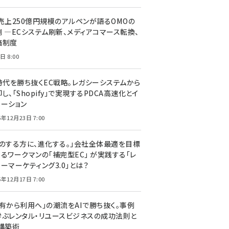
C売上250億円規模のアルペンが語るOMOの
側 ―ECシステム刷新、メディアコマース転換、
価制度
日 8:00
I時代を勝ち抜くEC戦略。レガシーシステムから
し、「Shopify」で実現するPDCA高速化とイ
ベーション
5年12月23日 7:00
声のする方に、進化する。」会社全体最適を目標
するワークマンの「補完型EC」 が実践する「レ
ーマーケティング3.0」とは？
5年12月17日 7:00
所有から利用へ」の潮流をAIで勝ち抜く。事例
学ぶレンタル・リユースビジネスの成功法則と
C構築術