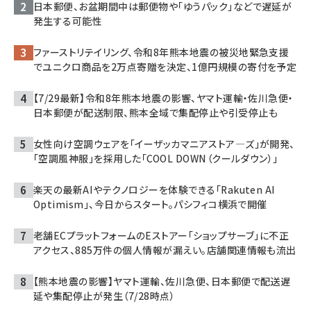
日本郵便、お盆期間中は郵便物や「ゆうパック」などで遅延が
発生する可能性
ファーストリテイリング、令和8年熊本地震の被災地緊急支援
でユニクロ商品を2万点寄贈を決定、1億円規模の寄付を予定
【7/29最新】令和8年熊本地震の影響、ヤマト運輸・佐川急便・
日本郵便が配送制限、熊本全域で集配停止や引受停止も
女性向け空調ウェアを「イーザッカマニアストア―ズ」が開発、
「空調風神服」を採用した「COOL DOWN（クールダウン）」
楽天の最新AIやテクノロジーを体験できる「Rakuten AI
Optimism」、今日からスタート。パシフィコ横浜で開催
老舗ECプラットフォームのEストアー「ショップサーブ」に不正
アクセス、885万件の個人情報が漏えい。店舗関連情報も流出
【熊本地震の影響】ヤマト運輸、佐川急便、日本郵便で配送遅
延や集配停止が発生（7/28時点）