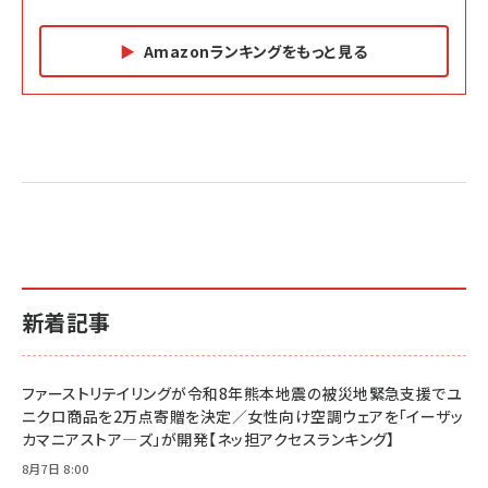
Amazonランキングをもっと見る
Amazon マーケティング・セールス全般関連書籍 の
Amazon ビジネス・経済関連書籍 の売れ筋ランキン
Amazon 経営戦略関連書籍 の売れ筋ランキング
売れ筋ランキング
グ
更新日時：2026/06/26 19:05
更新日時：2026/06/26 19:05
更新日時：2026/06/26 19:05
2億円を売り上げたプロが教える note×AI 最強の
anan(アンアン)2026/07/01号 No.2501[魅せる
ベインキャピタル 企業価値向上力の秘密
副業
カラダ2026／宮舘涼太]
￥2,640
￥1,870
￥880
イシューからはじめよ［改訂版］――知的生産の「シンプ
小さな会社は戦略が9割
anan(アンアン)2026/06/24号 No.2500増刊
ルな本質」
スペシャルエディション[王道エンタメの矜持／
￥1,980
新着記事
BTS]
￥2,200
￥1,100
ドリルを売るには穴を売れ
経営メモ 16年の起業家人生で得た知見
ファーストリテイリングが令和8年熊本地震の被災地緊急支援でユ
anan(アンアン)2026/07/08号 No.2502[2026
￥1,815
￥2,750
ニクロ商品を2万点寄贈を決定／女性向け空調ウェアを「イーザッ
年後半、あなたの恋と運命／山田涼介]
カマニアストア―ズ」が開発【ネッ担アクセスランキング】
￥880
Brand Shift(ブランド・シフト): 「信頼」で選ばれ
影響力の武器［新版］：人を動かす七つの原理
8月7日 8:00
る時代の成長戦略
￥3,190