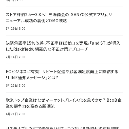
ストア評価2.5→3.8へ！ 三陽商会の「SANYO公式アプリ」、リ
ニューアル成功の裏側とOMO戦略
7月29日 8:00
決済承認率15%改善、不正率ほぼゼロを実現。「and ST」が導入
したRiskifiedの網羅的な不正対策アプローチ
7月14日 7:00
ECビジネスに有効！ リピート促進や顧客満足度向上に直結する
「LINE通知メッセージ」とは？
6月22日 7:00
欧米トップ企業はなぜマーケットプレイス化を急ぐのか？ BtoB企
業の競争力を高める新潮流
4月21日 7:00
サステナブルな付加価値を「利益」につなげる新時代の成長戦略。