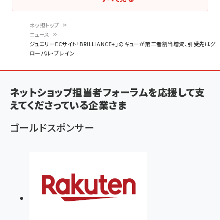
ネッ担トップ
ニュース
パ
ジュエリーECサイト「BRILLIANCE+」のキューが第三者割当増資、引受先はグ
ローバル・ブレイン
ン
く
ず
ネットショップ担当者フォーラムを応援して支
えてくださっている企業さま
ゴールドスポンサー