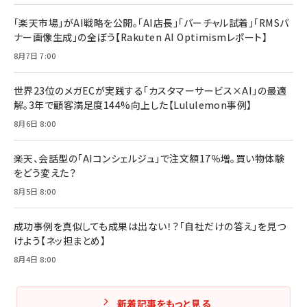
ママ投資家が育休中に１億貯めた株式投資
￥2,420
￥1,870
「楽天市場」がAI戦略を公開。「AI店長」「バーチャル試着」「RMSバ
ナー画像生成」の全ぼう【Rakuten AI Optimismレポート】
フィードバック経営 「沈黙の組織」から「高め合う
マーケティングの真実 P&G・グリコで学んだ失敗
組織」へ
と成長の法則
8月7日 7:00
組織の成果を最大化する ルールのデザイン
￥3,080
￥2,200
￥1,980
世界23位のメガECが実践する「カスタマーサービス×AI」の最適
解。3年で顧客満足度144%向上した【Lululemon事例】
Amazonランキングをもっと見る
Amazonランキングをもっと見る
8月6日 8:00
Amazonランキングをもっと見る
楽天、会話型の「AIコンシェルジュ」で注文額17％増。買い物体験
をどう変えた？
8月5日 8:00
成功事例を真似しても成果は出ない！？「自社だけの答え」を見つ
けよう【ネッ担まとめ】
8月4日 8:00
新着記事をもっと見る