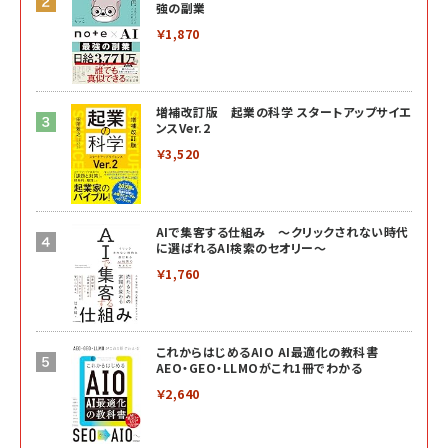
強の副業
￥1,870
増補改訂版 起業の科学 スタートアップサイエ
ンスVer.2
￥3,520
AIで集客する仕組み ～クリックされない時代
に選ばれるAI検索のセオリー～
￥1,760
これからはじめるAIO AI最適化の教科書
AEO・GEO・LLMOがこれ1冊でわかる
￥2,640