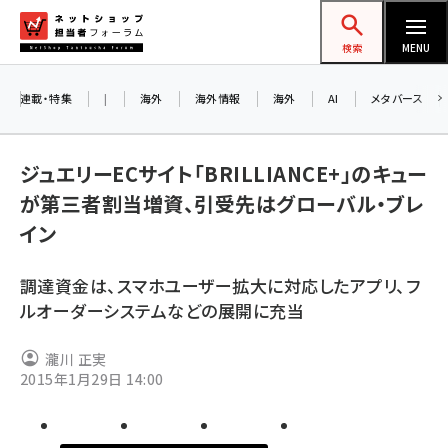
メ
ネットショップ担当者フォーラム
イ
検索
MENU
ン
コ
連載・特集
|
海外
海外情報
海外
AI
メタバース
ン
お
テ
ジュエリーECサイト「BRILLIANCE+」のキュー
ン
ア
が第三者割当増資、引受先はグローバル・ブレ
ツ
amazon (2255)
イン
に
yahoo (1906)
移
8
調達資金は、スマホユーザー拡大に対応したアプリ、フ
交
動
楽天 (1874)
ルオーダーシステムなどの展開に充当
ecbeing (1210)
瀧川 正実
アスクル (1122)
2015年1月29日 14:00
base (1081)
ビィ・フォアード (776)