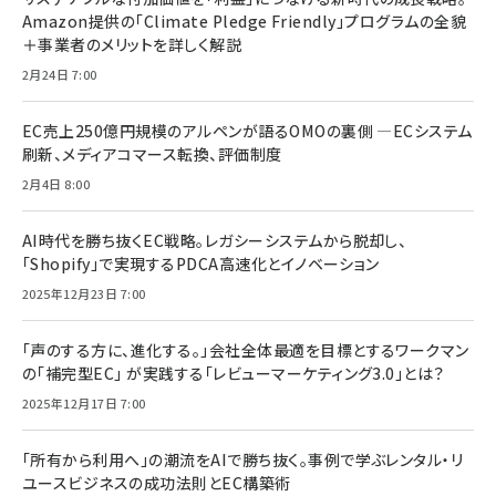
Amazon提供の「Climate Pledge Friendly」プログラムの全貌
＋事業者のメリットを詳しく解説
2月24日 7:00
EC売上250億円規模のアルペンが語るOMOの裏側 ―ECシステム
刷新、メディアコマース転換、評価制度
2月4日 8:00
AI時代を勝ち抜くEC戦略。レガシーシステムから脱却し、
「Shopify」で実現するPDCA高速化とイノベーション
2025年12月23日 7:00
「声のする方に、進化する。」会社全体最適を目標とするワークマン
の「補完型EC」 が実践する「レビューマーケティング3.0」とは？
2025年12月17日 7:00
「所有から利用へ」の潮流をAIで勝ち抜く。事例で学ぶレンタル・リ
ユースビジネスの成功法則とEC構築術