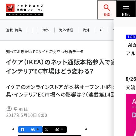
メ
ネットショップ担当者フォーラム
イ
検索
MENU
ン
コ
連載・特集
|
海外
海外情報
海外
AI
メタバース
お知
ン
A
テ
知っておきたい ECサイトに役立つ分析データ
アル
ン
イケア（IKEA）のネット通販本格参入で家具・
ツ
amazon (2243)
インテリアEC市場はどう変わる？
に
8/
yahoo (1898)
移
イケアのオンラインストアが本格オープン。国内の家
交流
動
楽天 (1869)
具・インテリアEC市場への影響は？（連載第14回）
ecbeing (1205)
星 妙佳
アスクル (1115)
2017年5月10日 8:00
base (1070)
93
40
ビィ・フォアード (772)