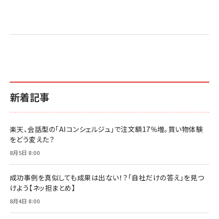
Amazon マーケティング・セールス全般関連書籍 の
Amazon ビジネス・経済関連書籍 の売れ筋ランキン
Amazon 経営戦略関連書籍 の売れ筋ランキング
売れ筋ランキング
グ
更新日時：2026/06/26 19:05
更新日時：2026/06/26 19:05
更新日時：2026/06/26 19:05
2億円を売り上げたプロが教える note×AI 最強の
anan(アンアン)2026/07/01号 No.2501[魅せる
ベインキャピタル 企業価値向上力の秘密
副業
カラダ2026／宮舘涼太]
￥2,640
￥1,870
￥880
イシューからはじめよ［改訂版］――知的生産の「シンプ
小さな会社は戦略が9割
anan(アンアン)2026/06/24号 No.2500増刊
ルな本質」
スペシャルエディション[王道エンタメの矜持／
￥1,980
新着記事
BTS]
￥2,200
￥1,100
ドリルを売るには穴を売れ
経営メモ 16年の起業家人生で得た知見
楽天、会話型の「AIコンシェルジュ」で注文額17％増。買い物体験
anan(アンアン)2026/07/08号 No.2502[2026
￥1,815
￥2,750
をどう変えた？
年後半、あなたの恋と運命／山田涼介]
￥880
8月5日 8:00
Brand Shift(ブランド・シフト): 「信頼」で選ばれ
影響力の武器［新版］：人を動かす七つの原理
る時代の成長戦略
￥3,190
ママ投資家が育休中に１億貯めた株式投資
成功事例を真似しても成果は出ない！？「自社だけの答え」を見つ
￥2,420
￥1,870
けよう【ネッ担まとめ】
フィードバック経営 「沈黙の組織」から「高め合う
8月4日 8:00
マーケティングの真実 P&G・グリコで学んだ失敗
組織」へ
と成長の法則
組織の成果を最大化する ルールのデザイン
￥3,080