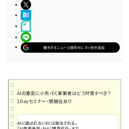
ポストする
>ブクマする
noteで書く
LINEで送る
優先するニュース提供元にネッ担を追加
AIの激変に小売・EC事業者はどう対策すべき？
1Dayセミナー・懇親会あり
AIに選ばれないECは淘汰される。
「AI需要予測」から「購買代行」まで