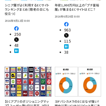
シニア層がよく利用するECサイト
年収1,000万円以上の「プチ富裕
ランキングまとめ［敬老の日にも
層」が集まるECサイトはどこ？
役立つ］
2016年6月20日 8:00
2016年9月12日 8:00
963
250
115
48
38
【ECアプリのポジショニングマッ
ヨドバシカメラのECはなぜ強い?
プ】ユーザー数1位は楽天、2位は
理由は高いCVRとリピート率にあ