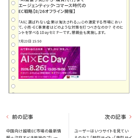
エージェンティック・コマース時代の
EC戦略【8/26オフライン開催】
「AIに選ばれない企業は淘汰される」――。この激変する市場におい
て、小売・EC事業者はどのような対策を打つべきなのか？ そのヒ
ントを学べる1Dayセミナーです。懇親会も実施します。
7月23日 15:50
前の記事
次の記事
中国向け越境EC市場の最新情
ユーザーはいつサイトを見てい
報＋注目すべき現地のプレー
るのか？ 「朝型サイト」「夜型サイ