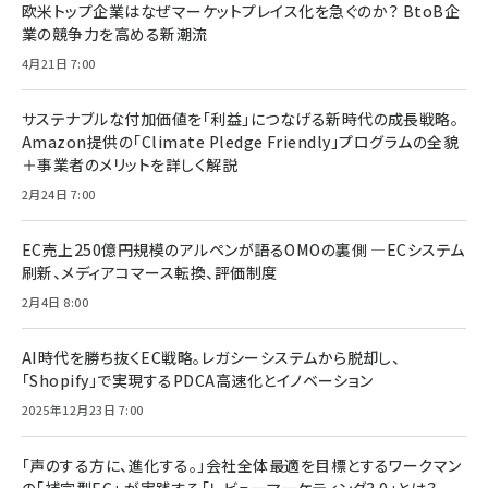
欧米トップ企業はなぜマーケットプレイス化を急ぐのか？ BtoB企
業の競争力を高める新潮流
4月21日 7:00
サステナブルな付加価値を「利益」につなげる新時代の成長戦略。
Amazon提供の「Climate Pledge Friendly」プログラムの全貌
＋事業者のメリットを詳しく解説
2月24日 7:00
EC売上250億円規模のアルペンが語るOMOの裏側 ―ECシステム
刷新、メディアコマース転換、評価制度
2月4日 8:00
AI時代を勝ち抜くEC戦略。レガシーシステムから脱却し、
「Shopify」で実現するPDCA高速化とイノベーション
2025年12月23日 7:00
「声のする方に、進化する。」会社全体最適を目標とするワークマン