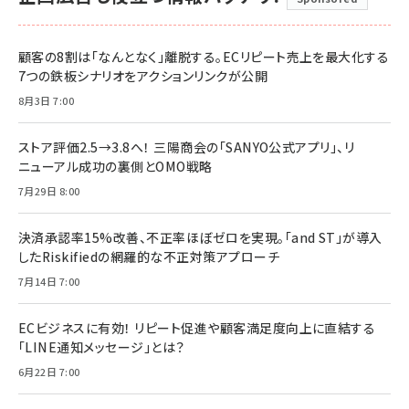
顧客の8割は「なんとなく」離脱する。ECリピート売上を最大化する
7つの鉄板シナリオをアクションリンクが公開
8月3日 7:00
ストア評価2.5→3.8へ！ 三陽商会の「SANYO公式アプリ」、リ
ニューアル成功の裏側とOMO戦略
7月29日 8:00
決済承認率15%改善、不正率ほぼゼロを実現。「and ST」が導入
したRiskifiedの網羅的な不正対策アプローチ
7月14日 7:00
ECビジネスに有効！ リピート促進や顧客満足度向上に直結する
「LINE通知メッセージ」とは？
6月22日 7:00