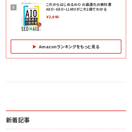
これからはじめるAIO AI最適化の教科書
AEO・GEO・LLMOがこれ1冊でわかる
￥2,640
Amazonランキングをもっと見る
Amazon マーケティング・セールス全般関連書籍 の
Amazon ビジネス・経済関連書籍 の売れ筋ランキン
Amazon 経営戦略関連書籍 の売れ筋ランキング
売れ筋ランキング
グ
更新日時：2026/06/26 19:05
更新日時：2026/06/26 19:05
更新日時：2026/06/26 19:05
2億円を売り上げたプロが教える note×AI 最強の
anan(アンアン)2026/07/01号 No.2501[魅せる
ベインキャピタル 企業価値向上力の秘密
副業
カラダ2026／宮舘涼太]
￥2,640
￥1,870
￥880
イシューからはじめよ［改訂版］――知的生産の「シンプ
小さな会社は戦略が9割
anan(アンアン)2026/06/24号 No.2500増刊
ルな本質」
スペシャルエディション[王道エンタメの矜持／
￥1,980
新着記事
BTS]
￥2,200
￥1,100