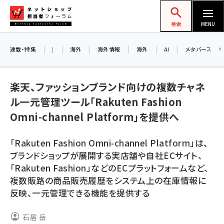
メ
ネットショップ担当者フォーラム
イ
検索
MENU
ン
コ
連載・特集
|
海外
海外情報
海外
AI
メタバース
お知
ン
A
テ
楽天、ファッションブランド向けの複数チャネ
アル
ン
ル一元管理ツール「Rakuten Fashion
ツ
amazon (2249)
Omni-channel Platform」を提供へ
に
8/
yahoo (1901)
移
「Rakuten Fashion Omni-channel Platform」は、
交流
動
楽天 (1871)
ブランドショップが展開する実店舗や自社ECサイト、
「Rakuten Fashion」などのECプラットフォームなど、
ecbeing (1207)
複数販路の商品販売履歴をシステム上の在庫情報に
アスクル (1119)
反映、一元管理できる機能を提供する
base (1077)
石居 岳
ビィ・フォアード (773)