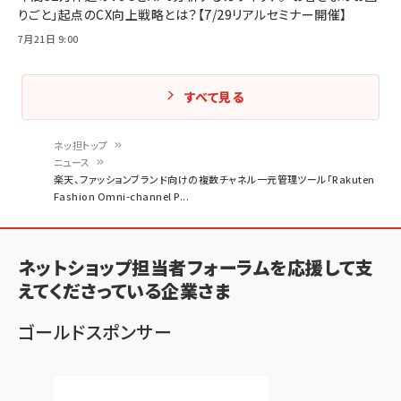
りごと」起点のCX向上戦略とは？【7/29リアルセミナー開催】
7月21日 9:00
すべて見る
ネッ担トップ
ニュース
パ
楽天、ファッションブランド向けの複数チャネル一元管理ツール「Rakuten
Fashion Omni-channel P...
ン
く
ず
ネットショップ担当者フォーラムを応援して支
えてくださっている企業さま
ゴールドスポンサー