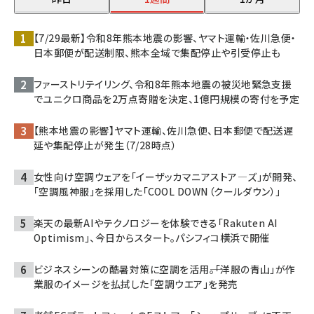
【7/29最新】令和8年熊本地震の影響、ヤマト運輸・佐川急便・
日本郵便が配送制限、熊本全域で集配停止や引受停止も
ファーストリテイリング、令和8年熊本地震の被災地緊急支援
でユニクロ商品を2万点寄贈を決定、1億円規模の寄付を予定
【熊本地震の影響】ヤマト運輸、佐川急便、日本郵便で配送遅
延や集配停止が発生（7/28時点）
女性向け空調ウェアを「イーザッカマニアストア―ズ」が開発、
「空調風神服」を採用した「COOL DOWN（クールダウン）」
楽天の最新AIやテクノロジーを体験できる「Rakuten AI
Optimism」、今日からスタート。パシフィコ横浜で開催
ビジネスシーンの酷暑対策に空調を活用――。「洋服の青山」が作
業服のイメージを払拭した「空調ウエア」を発売