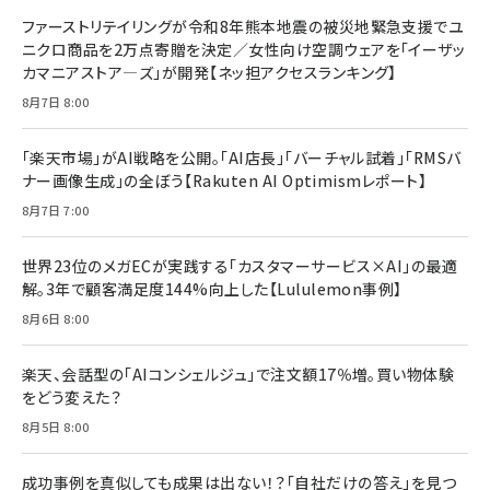
ドリルを売るには穴を売れ
経営メモ 16年の起業家人生で得た知見
ファーストリテイリングが令和8年熊本地震の被災地緊急支援でユ
anan(アンアン)2026/07/08号 No.2502[2026
￥1,815
￥2,750
ニクロ商品を2万点寄贈を決定／女性向け空調ウェアを「イーザッ
年後半、あなたの恋と運命／山田涼介]
カマニアストア―ズ」が開発【ネッ担アクセスランキング】
￥880
Brand Shift(ブランド・シフト): 「信頼」で選ばれ
影響力の武器［新版］：人を動かす七つの原理
8月7日 8:00
る時代の成長戦略
￥3,190
ママ投資家が育休中に１億貯めた株式投資
￥2,420
￥1,870
「楽天市場」がAI戦略を公開。「AI店長」「バーチャル試着」「RMSバ
ナー画像生成」の全ぼう【Rakuten AI Optimismレポート】
フィードバック経営 「沈黙の組織」から「高め合う
マーケティングの真実 P&G・グリコで学んだ失敗
組織」へ
と成長の法則
8月7日 7:00
組織の成果を最大化する ルールのデザイン
￥3,080
￥2,200
￥1,980
世界23位のメガECが実践する「カスタマーサービス×AI」の最適
解。3年で顧客満足度144%向上した【Lululemon事例】
Amazonランキングをもっと見る
Amazonランキングをもっと見る
8月6日 8:00
Amazonランキングをもっと見る
楽天、会話型の「AIコンシェルジュ」で注文額17％増。買い物体験
をどう変えた？
8月5日 8:00
成功事例を真似しても成果は出ない！？「自社だけの答え」を見つ