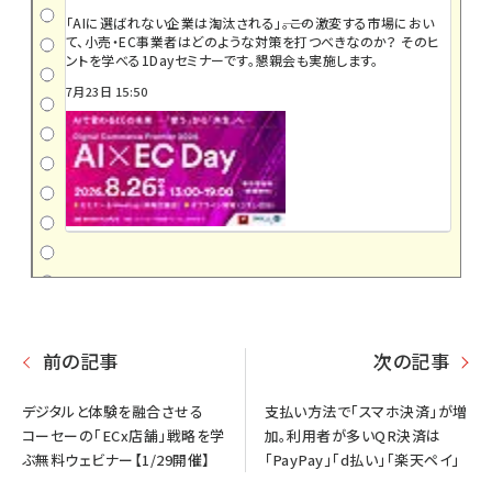
「AIに選ばれない企業は淘汰される」――。この激変する市場におい
て、小売・EC事業者はどのような対策を打つべきなのか？ そのヒ
ントを学べる1Dayセミナーです。懇親会も実施します。
7月23日 15:50
前の記事
次の記事
デジタルと体験を融合させる
支払い方法で「スマホ決済」が増
コーセーの「ECx店舗」戦略を学
加。利用者が多いQR決済は
ぶ無料ウェビナー【1/29開催】
「PayPay」「d払い」「楽天ペイ」