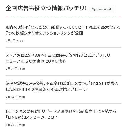
企画広告も役立つ情報バッチリ！
Sponsored
顧客の8割は「なんとなく」離脱する。ECリピート売上を最大化する
7つの鉄板シナリオをアクションリンクが公開
8月3日 7:00
ストア評価2.5→3.8へ！ 三陽商会の「SANYO公式アプリ」、リ
ニューアル成功の裏側とOMO戦略
7月29日 8:00
決済承認率15%改善、不正率ほぼゼロを実現。「and ST」が導入
したRiskifiedの網羅的な不正対策アプローチ
7月14日 7:00
ECビジネスに有効！ リピート促進や顧客満足度向上に直結する
「LINE通知メッセージ」とは？
6月22日 7:00