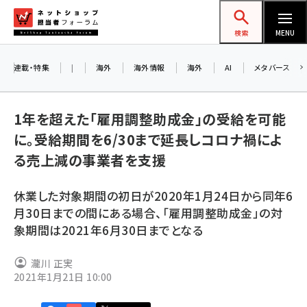
メ
ネットショップ担当者フォーラム
イ
検索
MENU
ン
コ
連載・特集
|
海外
海外情報
海外
AI
メタバース
お知ら
ン
AI
テ
アル
1年を超えた「雇用調整助成金」の受給を可能
ン
に。受給期間を6/30まで延長しコロナ禍によ
ツ
amazon (2249)
る売上減の事業者を支援
に
8/2
yahoo (1901)
移
交流
休業した対象期間の初日が2020年1月24日から同年6
動
楽天 (1871)
月30日までの間にある場合、「雇用調整助成金」の対
象期間は2021年6月30日までとなる
ecbeing (1207)
アスクル (1119)
瀧川 正実
2021年1月21日 10:00
base (1077)
ビィ・フォアード (773)