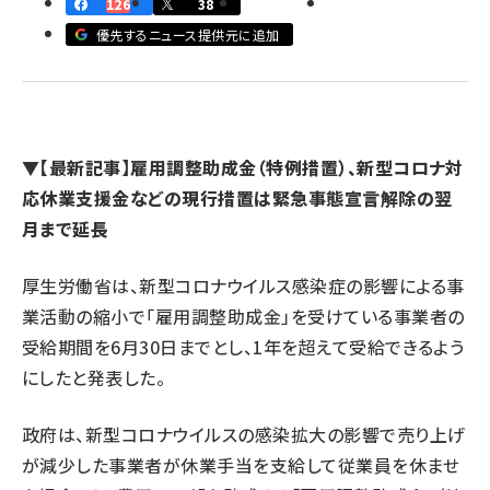
126
38
優先するニュース提供元に追加
revico (740)
▼
【最新記事】雇用調整助成金（特例措置）、新型コロナ対
応休業支援金などの現行措置は緊急事態宣言解除の翌
月まで延長
参加
厚生労働省は、新型コロナウイルス感染症の影響による事
業活動の縮小で「雇用調整助成金」を受けている事業者の
受給期間を6月30日までとし、1年を超えて受給できるよう
にしたと発表した。
政府は、新型コロナウイルスの感染拡大の影響で売り上げ
が減少した事業者が休業手当を支給して従業員を休ませ