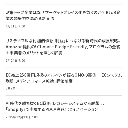
欧米トップ企業はなぜマーケットプレイス化を急ぐのか？ BtoB企
業の競争力を高める新潮流
4月21日 7:00
サステナブルな付加価値を「利益」につなげる新時代の成長戦略。
Amazon提供の「Climate Pledge Friendly」プログラムの全貌
＋事業者のメリットを詳しく解説
2月24日 7:00
EC売上250億円規模のアルペンが語るOMOの裏側 ―ECシステム
刷新、メディアコマース転換、評価制度
2月4日 8:00
AI時代を勝ち抜くEC戦略。レガシーシステムから脱却し、
「Shopify」で実現するPDCA高速化とイノベーション
2025年12月23日 7:00