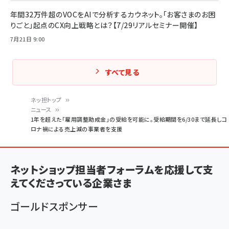
年間32万件超のVOCをAIで分析するカウネット。「お客さまのお困
りごと」起点のCX向上戦略とは？【7/29リアルセミナー開催】
7月21日 9:00
すべて見る
ネッ担トップ
ニュース
パ
1年を超えた「雇用調整助成金」の受給を可能に。受給期間を6/30まで延長しコ
ロナ禍による売上減の事業者を支援
ン
く
ず
ネットショップ担当者フォーラムを応援して支
えてくださっている企業さま
ゴールドスポンサー