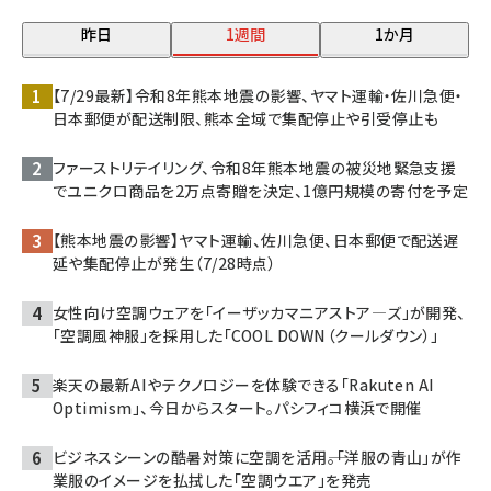
昨日
1週間
1か月
【7/29最新】令和8年熊本地震の影響、ヤマト運輸・佐川急便・
日本郵便が配送制限、熊本全域で集配停止や引受停止も
ファーストリテイリング、令和8年熊本地震の被災地緊急支援
でユニクロ商品を2万点寄贈を決定、1億円規模の寄付を予定
【熊本地震の影響】ヤマト運輸、佐川急便、日本郵便で配送遅
延や集配停止が発生（7/28時点）
女性向け空調ウェアを「イーザッカマニアストア―ズ」が開発、
「空調風神服」を採用した「COOL DOWN（クールダウン）」
楽天の最新AIやテクノロジーを体験できる「Rakuten AI
Optimism」、今日からスタート。パシフィコ横浜で開催
ビジネスシーンの酷暑対策に空調を活用――。「洋服の青山」が作
業服のイメージを払拭した「空調ウエア」を発売