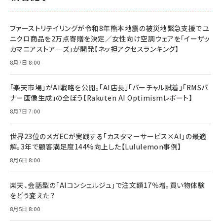
￥1,100
ドリルを売るには穴を売れ
経営メモ 16年の起業家人生で得た知見
ファーストリテイリングが令和8年熊本地震の被災地緊急支援でユ
anan(アンアン)2026/07/08号 No.2502[2026
￥1,815
￥2,750
ニクロ商品を2万点寄贈を決定／女性向け空調ウェアを「イーザッ
年後半、あなたの恋と運命／山田涼介]
カマニアストア―ズ」が開発【ネッ担アクセスランキング】
￥880
Brand Shift(ブランド・シフト): 「信頼」で選ばれ
影響力の武器［新版］：人を動かす七つの原理
8月7日 8:00
る時代の成長戦略
￥3,190
ママ投資家が育休中に１億貯めた株式投資
￥2,420
￥1,870
「楽天市場」がAI戦略を公開。「AI店長」「バーチャル試着」「RMSバ
ナー画像生成」の全ぼう【Rakuten AI Optimismレポート】
フィードバック経営 「沈黙の組織」から「高め合う
マーケティングの真実 P&G・グリコで学んだ失敗
組織」へ
と成長の法則
8月7日 7:00
組織の成果を最大化する ルールのデザイン
￥3,080
￥2,200
￥1,980
世界23位のメガECが実践する「カスタマーサービス×AI」の最適
解。3年で顧客満足度144%向上した【Lululemon事例】
Amazonランキングをもっと見る
Amazonランキングをもっと見る
8月6日 8:00
Amazonランキングをもっと見る
楽天、会話型の「AIコンシェルジュ」で注文額17％増。買い物体験
をどう変えた？
8月5日 8:00