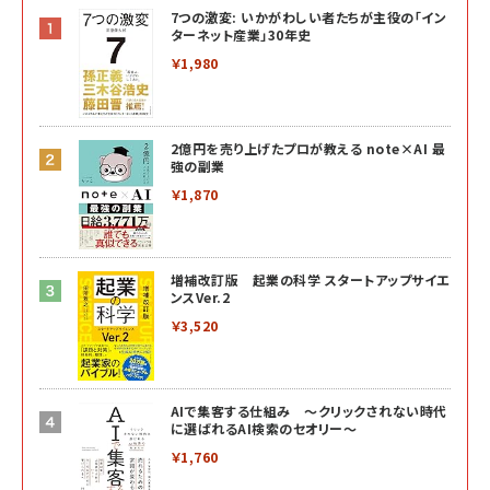
7つの激変: いかがわしい者たちが主役の「イン
ターネット産業」30年史
￥1,980
2億円を売り上げたプロが教える note×AI 最
強の副業
￥1,870
増補改訂版 起業の科学 スタートアップサイエ
ンスVer.2
￥3,520
AIで集客する仕組み ～クリックされない時代
に選ばれるAI検索のセオリー～
￥1,760