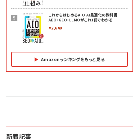
これからはじめるAIO AI最適化の教科書
AEO・GEO・LLMOがこれ1冊でわかる
￥2,640
Amazonランキングをもっと見る
Amazon マーケティング・セールス全般関連書籍 の
Amazon ビジネス・経済関連書籍 の売れ筋ランキン
Amazon 経営戦略関連書籍 の売れ筋ランキング
売れ筋ランキング
グ
更新日時：2026/06/26 19:05
更新日時：2026/06/26 19:05
更新日時：2026/06/26 19:05
2億円を売り上げたプロが教える note×AI 最強の
anan(アンアン)2026/07/01号 No.2501[魅せる
ベインキャピタル 企業価値向上力の秘密
副業
カラダ2026／宮舘涼太]
￥2,640
￥1,870
￥880
イシューからはじめよ［改訂版］――知的生産の「シンプ
小さな会社は戦略が9割
anan(アンアン)2026/06/24号 No.2500増刊
ルな本質」
スペシャルエディション[王道エンタメの矜持／
￥1,980
新着記事
BTS]
￥2,200