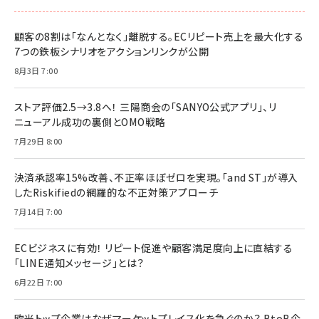
顧客の8割は「なんとなく」離脱する。ECリピート売上を最大化する
7つの鉄板シナリオをアクションリンクが公開
8月3日 7:00
ストア評価2.5→3.8へ！ 三陽商会の「SANYO公式アプリ」、リ
ニューアル成功の裏側とOMO戦略
7月29日 8:00
決済承認率15%改善、不正率ほぼゼロを実現。「and ST」が導入
したRiskifiedの網羅的な不正対策アプローチ
7月14日 7:00
ECビジネスに有効！ リピート促進や顧客満足度向上に直結する
「LINE通知メッセージ」とは？
6月22日 7:00
欧米トップ企業はなぜマーケットプレイス化を急ぐのか？ BtoB企