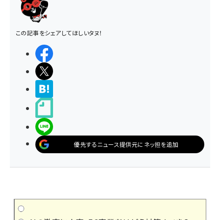
この記事をシェアしてほしいタヌ！
シェアする
ポストする
>ブクマする
noteで書く
LINEで送る
優先するニュース提供元にネッ担を追加