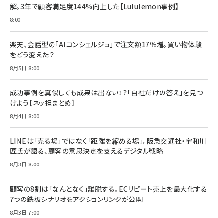
解。3年で顧客満足度144%向上した【Lululemon事例】
年後半、あなたの恋と運命／山田涼介]
￥880
8:00
Brand Shift(ブランド・シフト): 「信頼」で選ばれ
影響力の武器［新版］：人を動かす七つの原理
る時代の成長戦略
￥3,190
ママ投資家が育休中に１億貯めた株式投資
楽天、会話型の「AIコンシェルジュ」で注文額17％増。買い物体験
￥2,420
￥1,870
をどう変えた？
フィードバック経営 「沈黙の組織」から「高め合う
8月5日 8:00
マーケティングの真実 P&G・グリコで学んだ失敗
組織」へ
と成長の法則
組織の成果を最大化する ルールのデザイン
￥3,080
￥2,200
成功事例を真似しても成果は出ない！？「自社だけの答え」を見つ
￥1,980
けよう【ネッ担まとめ】
8月4日 8:00
Amazonランキングをもっと見る
Amazonランキングをもっと見る
Amazonランキングをもっと見る
LINEは「売る場」ではなく「距離を縮める場」。阪急交通社・宇和川
匠氏が語る、顧客の意思決定を支えるデジタル戦略
8月3日 8:00
顧客の8割は「なんとなく」離脱する。ECリピート売上を最大化する
7つの鉄板シナリオをアクションリンクが公開
8月3日 7:00