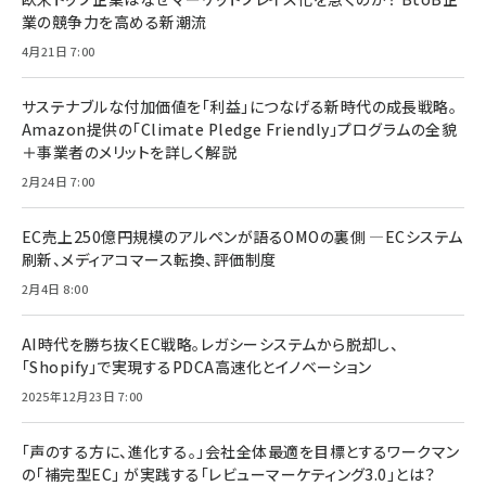
業の競争力を高める新潮流
4月21日 7:00
サステナブルな付加価値を「利益」につなげる新時代の成長戦略。
Amazon提供の「Climate Pledge Friendly」プログラムの全貌
＋事業者のメリットを詳しく解説
2月24日 7:00
EC売上250億円規模のアルペンが語るOMOの裏側 ―ECシステム
刷新、メディアコマース転換、評価制度
2月4日 8:00
AI時代を勝ち抜くEC戦略。レガシーシステムから脱却し、
「Shopify」で実現するPDCA高速化とイノベーション
2025年12月23日 7:00
「声のする方に、進化する。」会社全体最適を目標とするワークマン
の「補完型EC」 が実践する「レビューマーケティング3.0」とは？