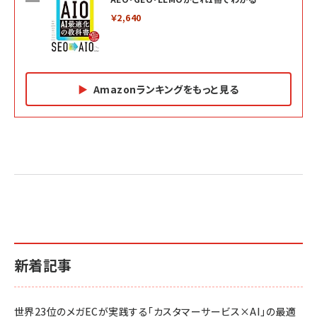
￥2,640
Amazonランキングをもっと見る
Amazon マーケティング・セールス全般関連書籍 の
Amazon ビジネス・経済関連書籍 の売れ筋ランキン
Amazon 経営戦略関連書籍 の売れ筋ランキング
売れ筋ランキング
グ
更新日時：2026/06/26 19:05
更新日時：2026/06/26 19:05
更新日時：2026/06/26 19:05
2億円を売り上げたプロが教える note×AI 最強の
anan(アンアン)2026/07/01号 No.2501[魅せる
ベインキャピタル 企業価値向上力の秘密
副業
カラダ2026／宮舘涼太]
￥2,640
￥1,870
￥880
イシューからはじめよ［改訂版］――知的生産の「シンプ
小さな会社は戦略が9割
anan(アンアン)2026/06/24号 No.2500増刊
ルな本質」
スペシャルエディション[王道エンタメの矜持／
￥1,980
新着記事
BTS]
￥2,200
￥1,100
ドリルを売るには穴を売れ
経営メモ 16年の起業家人生で得た知見
世界23位のメガECが実践する「カスタマーサービス×AI」の最適
anan(アンアン)2026/07/08号 No.2502[2026
￥1,815
￥2,750