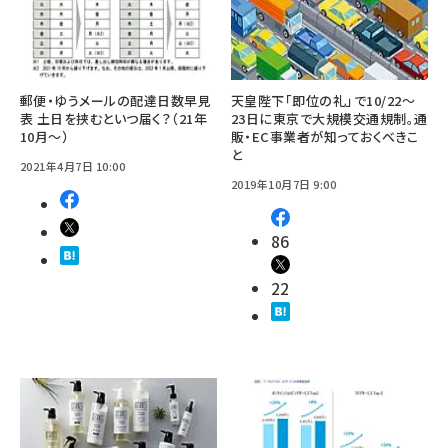
郵便・ゆうメールの配達日数早見
天皇陛下「即位の礼」で10/22～
表 土日を挟むといつ届く？（21年
23日に東京で大規模交通規制。通
10月～）
販・EC事業者が知っておくべきこ
と
2021年4月7日 10:00
2019年10月7日 9:00
86
22