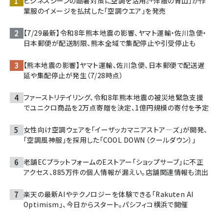
ビジネスシーンの酷暑対策に空調を活用――。「洋服の青山」が作
業服のイメージを払拭した「空調ウエア」を発売
【7/29最新】令和8年熊本地震の影響、ヤマト運輸・佐川急便・
日本郵便が配送制限、熊本全域で集配停止や引受停止も
【熊本地震の影響】ヤマト運輸、佐川急便、日本郵便で配送遅
延や集配停止が発生（7/28時点）
ファーストリテイリング、令和8年熊本地震の被災地緊急支援
でユニクロ商品を2万点寄贈を決定、1億円規模の寄付を予定
女性向け空調ウェアを「イーザッカマニアストア―ズ」が開発、
「空調風神服」を採用した「COOL DOWN（クールダウン）」
老舗ECプラットフォームのEストアー「ショップサーブ」に不正
アクセス、885万件の個人情報が漏えい。店舗関連情報も流出
楽天の最新AIやテクノロジーを体験できる「Rakuten AI
Optimism」、今日からスタート。パシフィコ横浜で開催