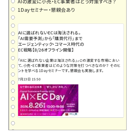
AIの激変に小売・EC事業者はどう対策すべき？
1Dayセミナー・懇親会あり
AIに選ばれないECは淘汰される。
「AI需要予測」から「購買代行」まで
エージェンティック・コマース時代の
EC戦略【8/26オフライン開催】
「AIに選ばれない企業は淘汰される」――。この激変する市場におい
て、小売・EC事業者はどのような対策を打つべきなのか？ そのヒ
ントを学べる1Dayセミナーです。懇親会も実施します。
7月23日 15:50