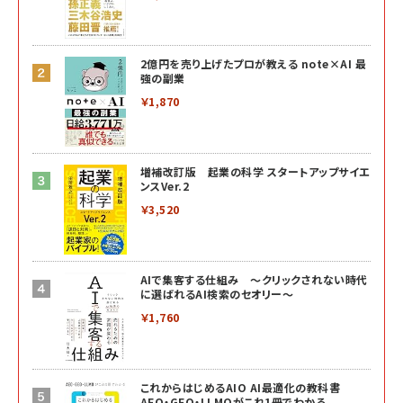
2億円を売り上げたプロが教える note×AI 最
強の副業
￥1,870
増補改訂版 起業の科学 スタートアップサイエ
ンスVer.2
￥3,520
AIで集客する仕組み ～クリックされない時代
に選ばれるAI検索のセオリー～
￥1,760
これからはじめるAIO AI最適化の教科書
AEO・GEO・LLMOがこれ1冊でわかる