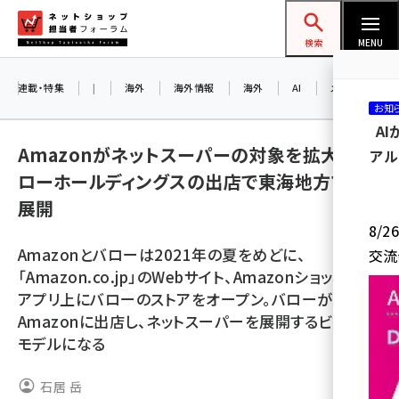
メ
ネットショップ担当者フォーラム
イ
検索
MENU
ン
コ
連載・特集
|
海外
海外情報
海外
AI
メタバース
お知
ン
A
テ
Amazonがネットスーパーの対象を拡大。バ
アル
ン
ローホールディングスの出店で東海地方でも
ツ
amazon (2244)
展開
に
8/
yahoo (1899)
移
Amazonとバローは2021年の夏をめどに、
交流
動
楽天 (1871)
「Amazon.co.jp」のWebサイト、Amazonショッピング
アプリ上にバローのストアをオープン。バローが
ecbeing (1207)
Amazonに出店し、ネットスーパーを展開するビジネス
アスクル (1117)
モデルになる
base (1071)
石居 岳
ビィ・フォアード (773)