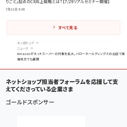
りごと」起点のCX向上戦略とは？【7/29リアルセミナー開催】
7月21日 9:00
すべて見る
ネッ担トップ
ニュース
パ
Amazonがネットスーパーの対象を拡大。バローホールディングスの出店で東
海地方でも展開
ン
く
ず
ネットショップ担当者フォーラムを応援して支
えてくださっている企業さま
ゴールドスポンサー