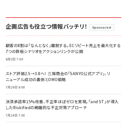
企画広告も役立つ情報バッチリ！
Sponsored
顧客の8割は「なんとなく」離脱する。ECリピート売上を最大化する
7つの鉄板シナリオをアクションリンクが公開
8月3日 7:00
ストア評価2.5→3.8へ！ 三陽商会の「SANYO公式アプリ」、リ
ニューアル成功の裏側とOMO戦略
7月29日 8:00
決済承認率15%改善、不正率ほぼゼロを実現。「and ST」が導入
したRiskifiedの網羅的な不正対策アプローチ
7月14日 7:00