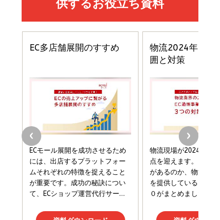
小さな会社は戦略が9割
anan(アンアン)2026/06/24号 No.2500増刊
ルな本質」
スペシャルエディション[王道エンタメの矜持／
￥1,980
BTS]
￥2,200
￥1,100
ドリルを売るには穴を売れ
経営メモ 16年の起業家人生で得た知見
anan(アンアン)2026/07/08号 No.2502[2026
￥1,815
￥2,750
年後半、あなたの恋と運命／山田涼介]
￥880
Brand Shift(ブランド・シフト): 「信頼」で選ばれ
影響力の武器［新版］：人を動かす七つの原理
る時代の成長戦略
￥3,190
ママ投資家が育休中に１億貯めた株式投資
￥2,420
￥1,870
フィードバック経営 「沈黙の組織」から「高め合う
マーケティングの真実 P&G・グリコで学んだ失敗
組織」へ
と成長の法則
組織の成果を最大化する ルールのデザイン
￥3,080
￥2,200
￥1,980
Amazonランキングをもっと見る
Amazonランキングをもっと見る
Amazonランキングをもっと見る