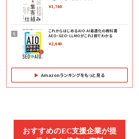
￥1,760
これからはじめるAIO AI最適化の教科書
AEO・GEO・LLMOがこれ1冊でわかる
￥2,640
Amazonランキングをもっと見る
Amazon マーケティング・セールス全般関連書籍 の
Amazon ビジネス・経済関連書籍 の売れ筋ランキン
Amazon 経営戦略関連書籍 の売れ筋ランキング
売れ筋ランキング
グ
更新日時：2026/06/26 19:05
更新日時：2026/06/26 19:05
更新日時：2026/06/26 19:05
2億円を売り上げたプロが教える note×AI 最強の
anan(アンアン)2026/07/01号 No.2501[魅せる
ベインキャピタル 企業価値向上力の秘密
副業
カラダ2026／宮舘涼太]
￥2,640
￥1,870
￥880
イシューからはじめよ［改訂版］――知的生産の「シンプ