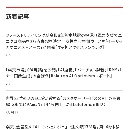
新着記事
ファーストリテイリングが令和8年熊本地震の被災地緊急支援でユ
ニクロ商品を2万点寄贈を決定／女性向け空調ウェアを「イーザッ
カマニアストア―ズ」が開発【ネッ担アクセスランキング】
8:00
「楽天市場」がAI戦略を公開。「AI店長」「バーチャル試着」「RMSバ
ナー画像生成」の全ぼう【Rakuten AI Optimismレポート】
7:00
世界23位のメガECが実践する「カスタマーサービス×AI」の最適
解。3年で顧客満足度144%向上した【Lululemon事例】
8月6日 8:00
楽天、会話型の「AIコンシェルジュ」で注文額17％増。買い物体験