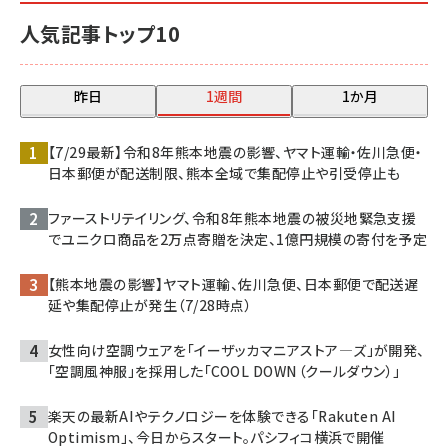
人気記事トップ10
昨日
1週間
1か月
【7/29最新】令和8年熊本地震の影響、ヤマト運輸・佐川急便・
日本郵便が配送制限、熊本全域で集配停止や引受停止も
ファーストリテイリング、令和8年熊本地震の被災地緊急支援
でユニクロ商品を2万点寄贈を決定、1億円規模の寄付を予定
【熊本地震の影響】ヤマト運輸、佐川急便、日本郵便で配送遅
延や集配停止が発生（7/28時点）
女性向け空調ウェアを「イーザッカマニアストア―ズ」が開発、
「空調風神服」を採用した「COOL DOWN（クールダウン）」
楽天の最新AIやテクノロジーを体験できる「Rakuten AI
Optimism」、今日からスタート。パシフィコ横浜で開催