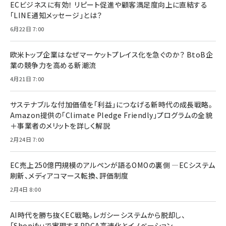
ECビジネスに有効！ リピート促進や顧客満足度向上に直結する
「LINE通知メッセージ」とは？
6月22日 7:00
欧米トップ企業はなぜマーケットプレイス化を急ぐのか？ BtoB企
業の競争力を高める新潮流
4月21日 7:00
サステナブルな付加価値を「利益」につなげる新時代の成長戦略。
Amazon提供の「Climate Pledge Friendly」プログラムの全貌
＋事業者のメリットを詳しく解説
2月24日 7:00
EC売上250億円規模のアルペンが語るOMOの裏側 ―ECシステム
刷新、メディアコマース転換、評価制度
2月4日 8:00
AI時代を勝ち抜くEC戦略。レガシーシステムから脱却し、
「Shopify」で実現するPDCA高速化とイノベーション