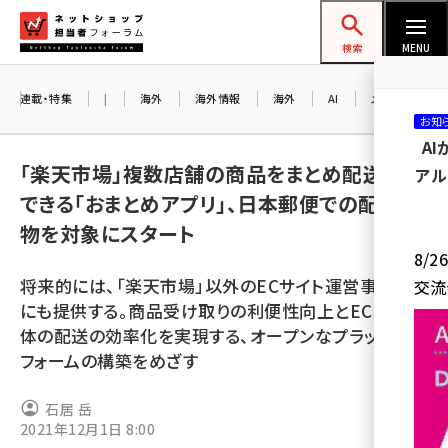
メ
ネットショップ担当者フォーラム
イ
検索
MENU
ン
コ
連載・特集
|
海外
海外情報
海外
AI
メタバース
お知
ン
A
テ
「楽天市場」複数店舗の商品をまとめ配送指定
アル
ン
できる「おまとめアプリ」、日本郵便での配送荷
ツ
amazon (2247)
物を対象にスタート
に
8/
yahoo (1900)
移
将来的には、「楽天市場」以外のECサイト運営事業者
交流
動
楽天 (1871)
にも提供する。商品受け取りの利便性向上とEC業界全
体の配送の効率化を実現する、オープンなプラット
ecbeing (1207)
フォームの構築をめざす
アスクル (1119)
石居 岳
base (1074)
2021年12月1日 8:00
ビィ・フォアード (773)