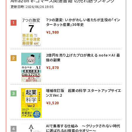
Amazon e-コマース関連書籍 の売れ筋ランキング
更新日時：2026/06/26 19:05
7つの激変: いかがわしい者たちが主役の「イン
ターネット産業」30年史
￥1,980
2億円を売り上げたプロが教える note×AI 最
強の副業
￥1,870
増補改訂版 起業の科学 スタートアップサイエ
ンスVer.2
￥3,520
AIで集客する仕組み ～クリックされない時代
に選ばれるAI検索のセオリー～