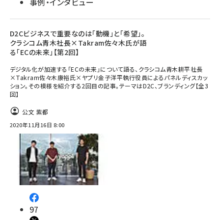
事例・インタビュー
D2Cビジネスで重要なのは「動機」と「希望」。
クラシコム青木社長×Takram佐々木氏が語
る「ECの未来」【第2回】
デジタル化が加速する「ECの未来」について語る、クラシコム青木耕平社長
×Takram佐々木康裕氏×ヤプリ金子洋平執行役員によるパネルディスカッ
ション。その模様を紹介する2回目の記事。テーマはD2C、ブランディング【全3
回】
公文 紫都
2020年11月16日 8:00
97