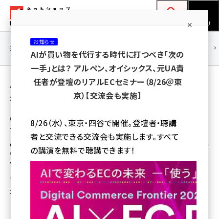
メ
ネットショップ担当者フォーラム
イ
検索
MENU
ン
お知らせ
コ
連載・特集
|
海外
海外情報
海外
AI
メタバース
AIが買い物を代行する時代に打つべき「次の
ン
一手」とは？ アルペン、オイシックス、元UA責
テ
用語「クラシコム」 が使われている記事の一覧
任者が登壇のリアルECセミナー（8/26＠東
ン
京）【交流会も実施】
全 31 記事中 1 ～ 31 を表示中
ツ
amazon (2259)
に
6万店の頂点に「北欧、暮らしの道具店」、GMO
8/26（水）、東京・四谷で開催。登壇者・聴講
ペパボ初開催の「カラーミーショップ大賞」
yahoo (1908)
移
者と交流できる交流会も実施します。すべて
動
GMOペパボはECサイト構築・運営ASP「カラミーショップ」の利用店舗の中か
楽天 (1877)
の講演を無料で聴講できます！
ら、優秀な店舗を表彰するカラミーショップ大賞初開催し、「北欧、暮らしの道
具店」（運営はクラシコム）が大賞を受賞
ecbeing (1211)
瀧川 正実
アスクル (1124)
2014年4月15日 17:30
base (1084)
ビィ・フォアード (784)