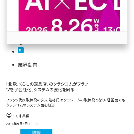
revico (745)
24
業界動向
参加登録はこちら↑
「北欧、くらしの道具店」のクラシコムがフラッ
ツを子会社化、システムの強化を図る
フラッツ代表取締役の久末隆裕氏はクラシコムの取締役となり、経営面でも
クラシコムのシステム面を担当
中川 昌俊
2016年9月6日 10:00