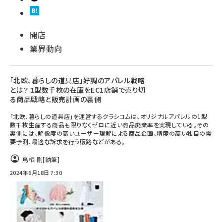
開店
業界動向
「北欧、暮らしの道具店」好調のアパレル戦略
とは？ 1型数千枚の在庫をEC1店舗で売り切
る商品戦略と販売計画の裏側
「北欧、暮らしの道具店」を運営するクラシコムは、オリジナルアパレルの1型
数千枚生産する商品も限りなくゼロに近い商品廃棄率を実現している。その
裏側には、解像度の高いユーザー理解による商品企画、精度の高い独自の需
要予測、最適な訴求を行う販路などがある。
鳥栖 剛
[執筆]
2024年6月18日 7:30