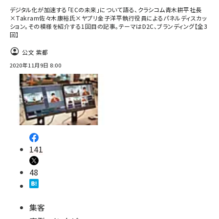
デジタル化が加速する「ECの未来」について語る、クラシコム青木耕平社長
×Takram佐々木康裕氏×ヤプリ金子洋平執行役員によるパネルディスカッ
ション。その模様を紹介する1回目の記事。テーマはD2C、ブランディング【全3
回】
公文 紫都
2020年11月9日 8:00
141
48
集客