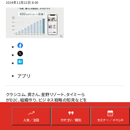
2024年11月22日 8:00
アプリ
クラシコム、資さん、星野リゾート、タイミーら
がD2C、組織作り、ビジネス戦略の知見などを
語る無料の1Dayカンファレンス【2/28開催＠
虎ノ門】
人気／注目
カテゴリ／種別
セミナー／イベント
主催は一般社団法人日本オムニチャネル協会。カンファレンスは「Co-
Creation for the Future （未来への共創）」のテーマで、未来へ向けて業