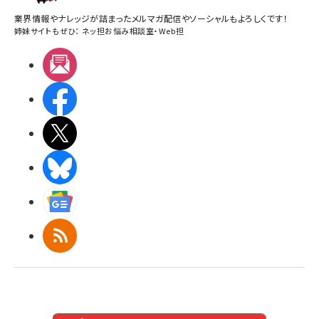
業界情報やナレッジが詰まったメルマガ配信やソーシャルもよろしくです！
姉妹サイトもぜひ：
ネッ担お悩み相談室
・
Web担
メルマガ
Facebook
X(エックス)
BlueSky
Googleニュース
RSS