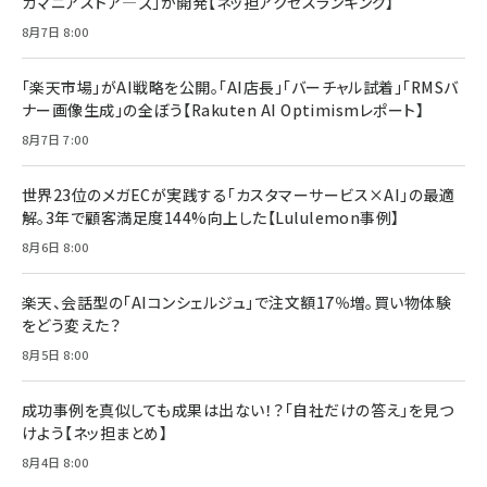
カマニアストア―ズ」が開発【ネッ担アクセスランキング】
￥880
Brand Shift(ブランド・シフト): 「信頼」で選ばれ
影響力の武器［新版］：人を動かす七つの原理
8月7日 8:00
る時代の成長戦略
￥3,190
ママ投資家が育休中に１億貯めた株式投資
￥2,420
￥1,870
「楽天市場」がAI戦略を公開。「AI店長」「バーチャル試着」「RMSバ
ナー画像生成」の全ぼう【Rakuten AI Optimismレポート】
フィードバック経営 「沈黙の組織」から「高め合う
マーケティングの真実 P&G・グリコで学んだ失敗
組織」へ
と成長の法則
8月7日 7:00
組織の成果を最大化する ルールのデザイン
￥3,080
￥2,200
￥1,980
世界23位のメガECが実践する「カスタマーサービス×AI」の最適
解。3年で顧客満足度144%向上した【Lululemon事例】
Amazonランキングをもっと見る
Amazonランキングをもっと見る
8月6日 8:00
Amazonランキングをもっと見る
楽天、会話型の「AIコンシェルジュ」で注文額17％増。買い物体験
をどう変えた？
8月5日 8:00
成功事例を真似しても成果は出ない！？「自社だけの答え」を見つ
けよう【ネッ担まとめ】
8月4日 8:00