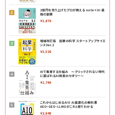
2億円を売り上げたプロが教える note×AI 最
強の副業
￥1,870
増補改訂版 起業の科学 スタートアップサイエ
ンスVer.2
￥3,520
AIで集客する仕組み ～クリックされない時代
に選ばれるAI検索のセオリー～
￥1,760
これからはじめるAIO AI最適化の教科書
AEO・GEO・LLMOがこれ1冊でわかる
￥2,640