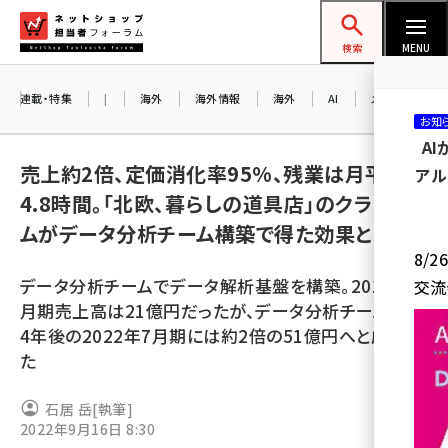
メ
ネットショップ担当者フォーラム
イ
検索
MENU
ン
コ
連載・特集
|
海外
海外情報
海外
AI
メタバース
お知
ン
A
テ
売上約2倍、定価消化率95%、残業は月平均
アル
ン
4.8時間。「北欧、暮らしの道具店」のクラシコ
ツ
amazon (2255)
ムがデータ分析チーム構築で得た効果とは
に
8/
yahoo (1906)
移
データ分析チームでデータ解析基盤を構築。2018年7
交流
動
楽天 (1874)
月期売上高は21億円だったが、データ分析チーム発足
4年後の2022年7月期には約2倍の51億円へと成長し
ecbeing (1210)
た
アスクル (1122)
石居 岳
[執筆]
base (1081)
2022年9月16日 8:30
ビィ・フォアード (776)