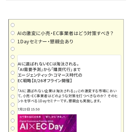
AIの激変に小売・EC事業者はどう対策すべき？
1Dayセミナー・懇親会あり
AIに選ばれないECは淘汰される。
「AI需要予測」から「購買代行」まで
エージェンティック・コマース時代の
EC戦略【8/26オフライン開催】
「AIに選ばれない企業は淘汰される」――。この激変する市場におい
て、小売・EC事業者はどのような対策を打つべきなのか？ そのヒ
ントを学べる1Dayセミナーです。懇親会も実施します。
7月23日 15:50