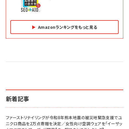
Amazonランキングをもっと見る
Amazon マーケティング・セールス全般関連書籍 の
Amazon ビジネス・経済関連書籍 の売れ筋ランキン
Amazon 経営戦略関連書籍 の売れ筋ランキング
売れ筋ランキング
グ
更新日時：2026/06/26 19:05
更新日時：2026/06/26 19:05
更新日時：2026/06/26 19:05
2億円を売り上げたプロが教える note×AI 最強の
anan(アンアン)2026/07/01号 No.2501[魅せる
ベインキャピタル 企業価値向上力の秘密
副業
カラダ2026／宮舘涼太]
￥2,640
￥1,870
￥880
イシューからはじめよ［改訂版］――知的生産の「シンプ
小さな会社は戦略が9割
anan(アンアン)2026/06/24号 No.2500増刊
ルな本質」
スペシャルエディション[王道エンタメの矜持／
￥1,980
新着記事
BTS]
￥2,200
￥1,100
ドリルを売るには穴を売れ
経営メモ 16年の起業家人生で得た知見
ファーストリテイリングが令和8年熊本地震の被災地緊急支援でユ
anan(アンアン)2026/07/08号 No.2502[2026
￥1,815
￥2,750
ニクロ商品を2万点寄贈を決定／女性向け空調ウェアを「イーザッ
年後半、あなたの恋と運命／山田涼介]