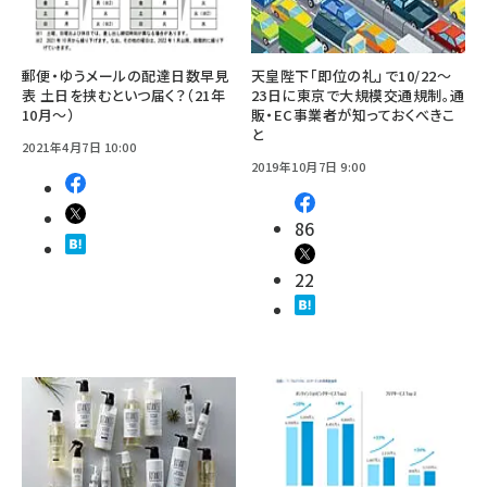
郵便・ゆうメールの配達日数早見
天皇陛下「即位の礼」で10/22～
表 土日を挟むといつ届く？（21年
23日に東京で大規模交通規制。通
10月～）
販・EC事業者が知っておくべきこ
と
2021年4月7日 10:00
2019年10月7日 9:00
86
22