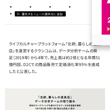
revico (744)
優先するニュース提供元に追加
ライフカルチャープラットフォーム「北欧、暮らしの道具
参加
店」を運営するクラシコムは、データ分析チームの発
足（2019年）から4年で、売上高は約2倍となる年商51
億円超、D2Cでの商品販売で定価消化率95％を達成
したと公表した。