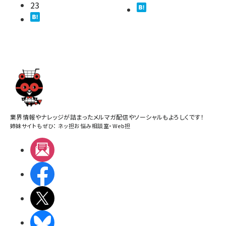
23
業界情報やナレッジが詰まったメルマガ配信やソーシャルもよろしくです！
姉妹サイトもぜひ：
ネッ担お悩み相談室
・
Web担
メルマガ
Facebook
X(エックス)
BlueSky