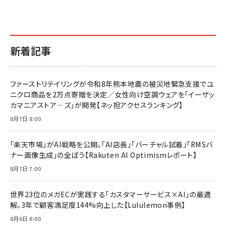
￥2,640
￥1,870
￥880
イシューからはじめよ［改訂版］――知的生産の「シンプ
小さな会社は戦略が9割
anan(アンアン)2026/06/24号 No.2500増刊
ルな本質」
スペシャルエディション[王道エンタメの矜持／
￥1,980
新着記事
BTS]
￥2,200
￥1,100
ドリルを売るには穴を売れ
経営メモ 16年の起業家人生で得た知見
ファーストリテイリングが令和8年熊本地震の被災地緊急支援でユ
anan(アンアン)2026/07/08号 No.2502[2026
￥1,815
￥2,750
ニクロ商品を2万点寄贈を決定／女性向け空調ウェアを「イーザッ
年後半、あなたの恋と運命／山田涼介]
カマニアストア―ズ」が開発【ネッ担アクセスランキング】
￥880
Brand Shift(ブランド・シフト): 「信頼」で選ばれ
影響力の武器［新版］：人を動かす七つの原理
8月7日 8:00
る時代の成長戦略
￥3,190
ママ投資家が育休中に１億貯めた株式投資
￥2,420
￥1,870
「楽天市場」がAI戦略を公開。「AI店長」「バーチャル試着」「RMSバ
ナー画像生成」の全ぼう【Rakuten AI Optimismレポート】
フィードバック経営 「沈黙の組織」から「高め合う
マーケティングの真実 P&G・グリコで学んだ失敗
組織」へ
と成長の法則
8月7日 7:00
組織の成果を最大化する ルールのデザイン
￥3,080
￥2,200
￥1,980
世界23位のメガECが実践する「カスタマーサービス×AI」の最適
解。3年で顧客満足度144%向上した【Lululemon事例】
Amazonランキングをもっと見る
Amazonランキングをもっと見る
8月6日 8:00
Amazonランキングをもっと見る