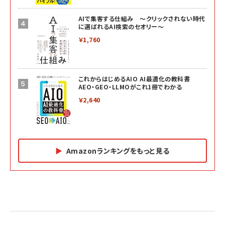
AIで集客する仕組み ～クリックされない時代
に選ばれるAI検索のセオリー～
￥1,760
これからはじめるAIO AI最適化の教科書
AEO・GEO・LLMOがこれ1冊でわかる
￥2,640
Amazonランキングをもっと見る
Amazon マーケティング・セールス全般関連書籍 の
Amazon ビジネス・経済関連書籍 の売れ筋ランキン
Amazon 経営戦略関連書籍 の売れ筋ランキング
売れ筋ランキング
グ
更新日時：2026/06/26 19:05
更新日時：2026/06/26 19:05
更新日時：2026/06/26 19:05
2億円を売り上げたプロが教える note×AI 最強の
anan(アンアン)2026/07/01号 No.2501[魅せる
ベインキャピタル 企業価値向上力の秘密
副業
カラダ2026／宮舘涼太]