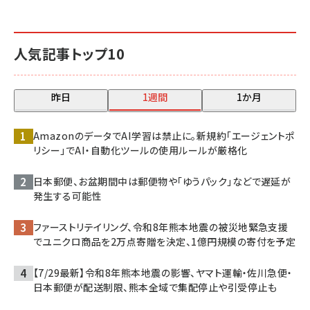
人気記事トップ10
昨日
1週間
1か月
AmazonのデータでAI学習は禁止に。新規約「エージェントポ
リシー」でAI・自動化ツールの使用ルールが厳格化
日本郵便、お盆期間中は郵便物や「ゆうパック」などで遅延が
発生する可能性
ファーストリテイリング、令和8年熊本地震の被災地緊急支援
でユニクロ商品を2万点寄贈を決定、1億円規模の寄付を予定
【7/29最新】令和8年熊本地震の影響、ヤマト運輸・佐川急便・
日本郵便が配送制限、熊本全域で集配停止や引受停止も