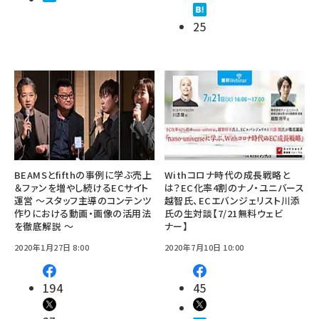
25
BEAMSとfifthの事例に学ぶ売上
Withコロナ時代の成長戦略と
＆ファンを増やし続けるECサイト
は？EC化率4割のナノ・ユニバース
運営 ～スタッフ主導のコンテンツ
越智氏、ECエバンジェリスト川添
作りにおける動画・画像の活用法
氏の生対談【7/21無料ウェビ
を徹底解説 ～
ナー】
2020年1月27日 8:00
2020年7月10日 10:00
194
45