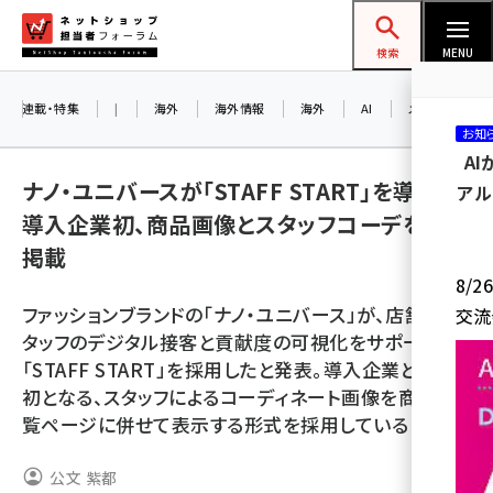
メ
ネットショップ担当者フォーラム
イ
検索
MENU
ン
コ
連載・特集
|
海外
海外情報
海外
AI
メタバース
お知
ン
A
テ
ナノ・ユニバースが「STAFF START」を導入。
アル
ン
導入企業初、商品画像とスタッフコーデを同時
ツ
amazon (2255)
掲載
に
8/
yahoo (1906)
移
ファッションブランドの「ナノ・ユニバース」が、店舗ス
交流
動
楽天 (1874)
タッフのデジタル接客と貢献度の可視化をサポートする
「STAFF START」を採用したと発表。導入企業としては
ecbeing (1210)
初となる、スタッフによるコーディネート画像を商品一
アスクル (1122)
覧ページに併せて表示する形式を採用している
base (1081)
公文 紫都
ビィ・フォアード (776)