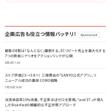
企画広告も役立つ情報バッチリ！
Sponsored
顧客の8割は「なんとなく」離脱する。ECリピート売上を最大化する
7つの鉄板シナリオをアクションリンクが公開
8月3日 7:00
ストア評価2.5→3.8へ！ 三陽商会の「SANYO公式アプリ」、リ
ニューアル成功の裏側とOMO戦略
7月29日 8:00
決済承認率15%改善、不正率ほぼゼロを実現。「and ST」が導入
したRiskifiedの網羅的な不正対策アプローチ