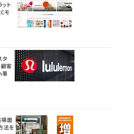
ラット
2Cモ
スタ
で顧客
n事
売場面
方法を