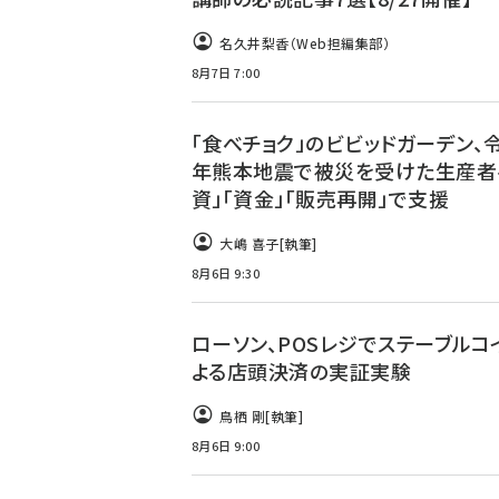
名久井梨香（Web担編集部）
8月7日 7:00
「食べチョク」のビビッドガーデン、
年熊本地震で被災を受けた生産者
資」「資金」「販売再開」で支援
大嶋 喜子
[執筆]
8月6日 9:30
ローソン、POSレジでステーブルコ
よる店頭決済の実証実験
鳥栖 剛
[執筆]
8月6日 9:00