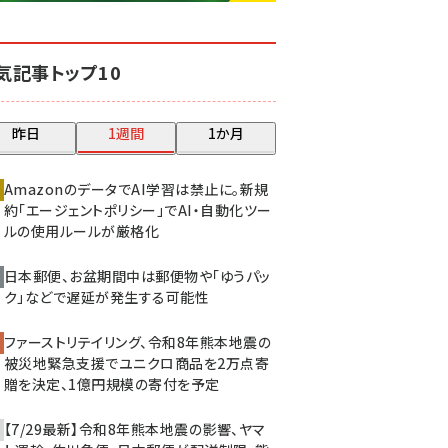
base (1083)
気記事トップ10
ビィ・フォアード (777)
revico (744)
昨日
1週間
1か月
AmazonのデータでAI学習は禁止に。新規
約「エージェントポリシー」でAI・自動化ツー
ルの使用ルールが厳格化
日本郵便、お盆期間中は郵便物や「ゆうパッ
ク」などで遅延が発生する可能性
ファーストリテイリング、令和8年熊本地震の
被災地緊急支援でユニクロ商品を2万点寄
贈を決定、1億円規模の寄付を予定
【7/29最新】令和8年熊本地震の影響、ヤマ