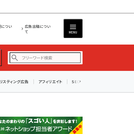
担につい
広告出稿につい
て
MENU
リスティング広告
アフィリエイト
SEO
メール
ソーシャル
amazon (2258)
yahoo (1907)
楽天 (1874)
ecbeing (1211)
アスクル (1122)