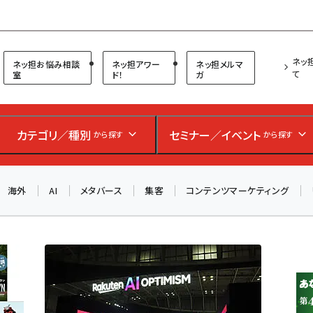
プ担当者フォーラム
ネッ
ネッ担お悩み相談
ネッ担アワー
ネッ担メルマ
て
室
ド！
ガ
お知らせ
AIが買い物を代行する時代に打つべき「次の一手」とは？
カテゴリ／種別
セミナー／イベント
から探す
から探す
アルペン、オイシックス、元UA責任者が登壇のリアルECセ
ミナー（8/26＠東京）【交流会も実施】
海外
AI
メタバース
集客
コンテンツマーケティング
8/26（水）、東京・四谷で開催。登壇者・聴講者と交流できる
交流会も実施します。すべての講演を無料で聴講できます！