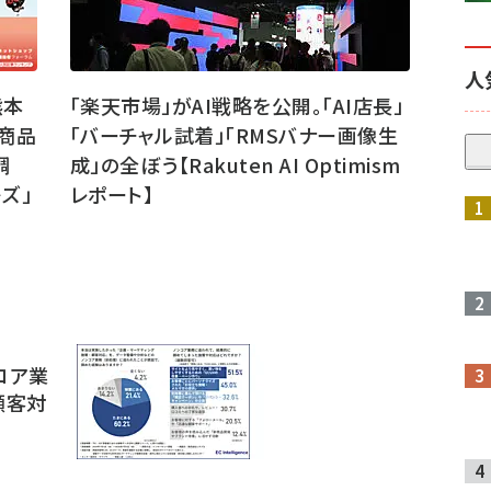
人
熊本
「楽天市場」がAI戦略を公開。「AI店長」
商品
「バーチャル試着」「RMSバナー画像生
調
成」の全ぼう【Rakuten AI Optimism
ズ」
レポート】
参加登録はこちら↑
コア業
顧客対