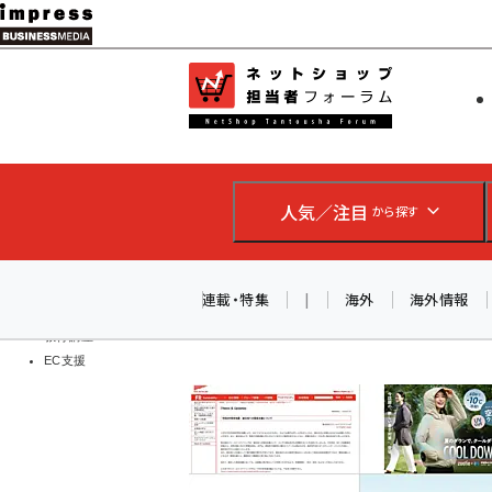
メ
イ
EC担当者
ネットショッ
ン
Web担当者
コ
製品導入
ン
企業IT
ソフト開発
テ
IoT・AI
人気／注目
から探す
ン
DCクラウド
研究・調査
ツ
エネルギー
に
連載・特集
|
海外
海外情報
ドローン
移
教育講座
EC支援
動