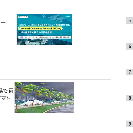
エー
た
県で荷
ヤマト