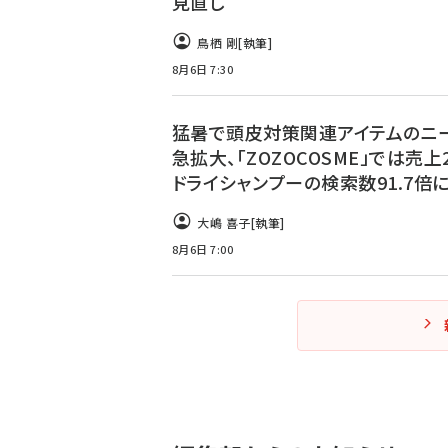
見直し
鳥栖 剛
[執筆]
8月6日 7:30
猛暑で頭皮対策関連アイテムのニ
急拡大、「ZOZOCOSME」では売上2
ドライシャンプーの検索数91.7倍
大嶋 喜子
[執筆]
8月6日 7:00