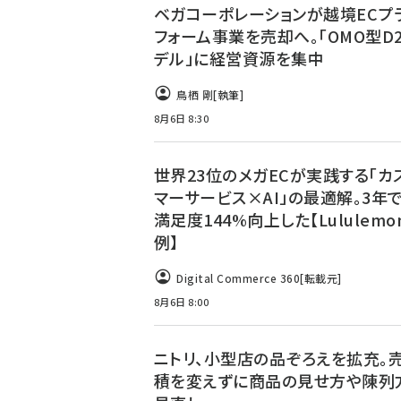
ベガコーポレーションが越境ECプ
フォーム事業を売却へ。「OMO型D
デル」に経営資源を集中
鳥栖 剛
[執筆]
8月6日 8:30
世界23位のメガECが実践する「カ
マーサービス×AI」の最適解。3年
満足度144%向上した【Lululemo
例】
Digital Commerce 360
[転載元]
8月6日 8:00
ニトリ、小型店の品ぞろえを拡充。
積を変えずに商品の見せ方や陳列