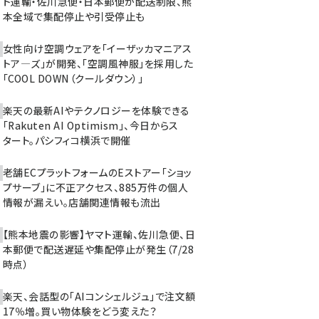
ト運輸・佐川急便・日本郵便が配送制限、熊
本全域で集配停止や引受停止も
女性向け空調ウェアを「イーザッカマニアス
トア―ズ」が開発、「空調風神服」を採用した
「COOL DOWN（クールダウン）」
楽天の最新AIやテクノロジーを体験できる
「Rakuten AI Optimism」、今日からス
タート。パシフィコ横浜で開催
老舗ECプラットフォームのEストアー「ショッ
プサーブ」に不正アクセス、885万件の個人
情報が漏えい。店舗関連情報も流出
【熊本地震の影響】ヤマト運輸、佐川急便、日
本郵便で配送遅延や集配停止が発生（7/28
時点）
楽天、会話型の「AIコンシェルジュ」で注文額
17％増。買い物体験をどう変えた？