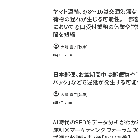
ヤマト運輸、8/8～16は交通渋滞
荷物の遅れが生じる可能性。一部
において窓口受付業務の休業や営
間を短縮
大嶋 喜子
[執筆]
8月7日 7:30
日本郵便、お盆期間中は郵便物や「
パック」などで遅延が発生する可能
大嶋 喜子
[執筆]
8月7日 7:00
AI時代のSEOやデータ分析がわか
成AI×マーケティング フォーラム 20
講師の必読記事7選【8/27開催】