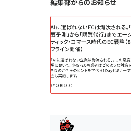
編集部からのお知らせ
AIに選ばれないECは淘汰される。「
要予測」から「購買代行」までエー
ティック・コマース時代のEC戦略【8
フライン開催】
「AIに選ばれない企業は淘汰される」――。この激
場において、小売・EC事業者はどのような対策
きなのか？ そのヒントを学べる1Dayセミナーで
会も実施します。
7月23日 15:50