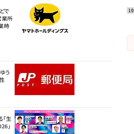
などで
営業所
業時
ゆう
性
る「生
26」