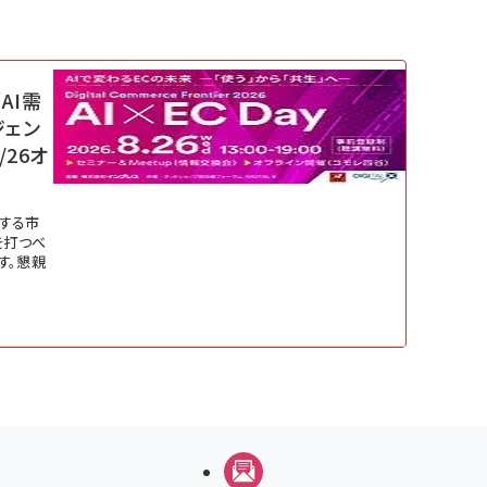
AI需
ジェン
/26オ
変する市
を打つべ
す。懇親
メルマガ