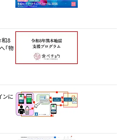
令和8
へ「物
インに