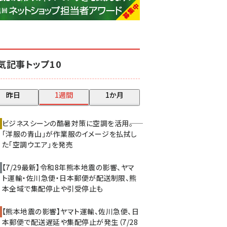
base (1070)
ビィ・フォアード (772)
revico (738)
気記事トップ10
昨日
1週間
1か月
ビジネスシーンの酷暑対策に空調を活用――。
「洋服の青山」が作業服のイメージを払拭し
た「空調ウエア」を発売
【7/29最新】令和8年熊本地震の影響、ヤマ
ト運輸・佐川急便・日本郵便が配送制限、熊
本全域で集配停止や引受停止も
【熊本地震の影響】ヤマト運輸、佐川急便、日
本郵便で配送遅延や集配停止が発生（7/28