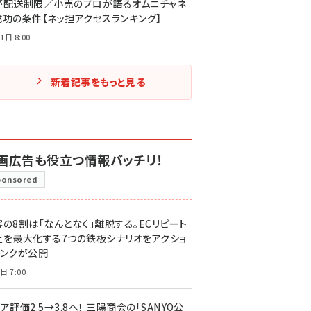
が配送制限／小売のプロが語るオムニチャネ
成功の条件【ネッ担アクセスランキング】
1日 8:00
新着記事をもっと見る
画広告も役立つ情報バッチリ！
ponsored
客の8割は「なんとなく」離脱する。ECリピート
上を最大化する7つの鉄板シナリオをアクショ
リンクが公開
日 7:00
ア評価2.5→3.8へ！ 三陽商会の「SANYO公