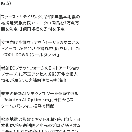
時点）
ファーストリテイリング、令和8年熊本地震の
被災地緊急支援でユニクロ商品を2万点寄
贈を決定、1億円規模の寄付を予定
女性向け空調ウェアを「イーザッカマニアス
トア―ズ」が開発、「空調風神服」を採用した
「COOL DOWN（クールダウン）」
老舗ECプラットフォームのEストアー「ショッ
プサーブ」に不正アクセス、885万件の個人
情報が漏えい。店舗関連情報も流出
楽天の最新AIやテクノロジーを体験できる
「Rakuten AI Optimism」、今日からス
タート。パシフィコ横浜で開催
熊本地震の影響でヤマト運輸・佐川急便・日
本郵便が配送制限／小売のプロが語るオム
ニチャネル成功の条件【ネッ担アクセスラン