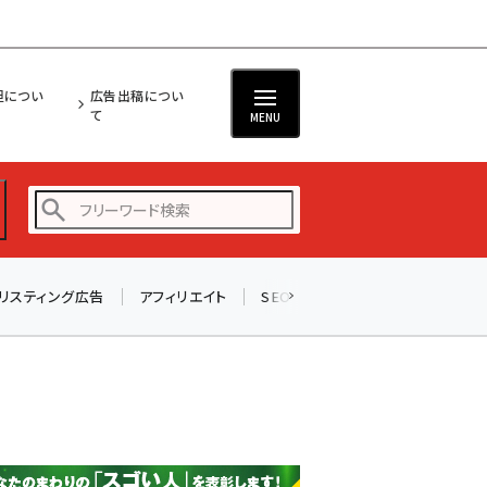
担につい
広告出稿につい
て
MENU
リスティング広告
アフィリエイト
SEO
メール
ソーシャル
amazon (2243)
yahoo (1898)
楽天 (1869)
ecbeing (1205)
アスクル (1115)