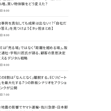
7％増。買い物体験をどう変えた？
日 8:00
功事例を真似しても成果は出ない！？「自社だ
の答え」を見つけよう【ネッ担まとめ】
日 8:00
NEは「売る場」ではなく「距離を縮める場」。阪
交通社・宇和川匠氏が語る、顧客の意思決定
支えるデジタル戦略
日 8:00
客の8割は「なんとなく」離脱する。ECリピート
上を最大化する7つの鉄板シナリオをアクショ
リンクが公開
日 7:00
本地震の影響でヤマト運輸・佐川急便・日本郵