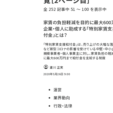
覧［2ページ目］
く
全 252 記事中 51 ～ 100 を表示中
ず
家賃の負担軽減を目的に最大600
企業・個人に助成する「特別家賃支
付金」とは？
「特別家賃支援給付金」は、売り上げの大幅な
など新型コロナの影響を受けている中堅・中小
規模事業者・個人事業主に対し、家賃負担の軽
に最大600万円まで給付金を支給する制度
瀧川 正実
2020年5月26日 9:00
運営
業界動向
行政・法律