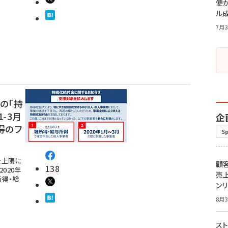
便
ル
7月3
の「持
1-3月
企
得のフ
S
を上限に
顧
138
020年
売
所得・給
ン
8月3
スト