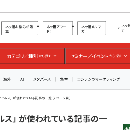
プ担当者フォーラム
ネッ
ネッ担お悩み相談
ネッ担アワー
ネッ担メルマ
て
室
ド！
ガ
カテゴリ／種別
セミナー／イベント
から探す
から探す
お知らせ
AIが買い物を代行する時代に打つべき「次の一手」とは？
海外
AI
メタバース
集客
コンテンツマーケティング
アルペン、オイシックス、元UA責任者が登壇のリアルECセ
ミナー（8/26＠東京）【交流会も実施】
8/26（水）、東京・四谷で開催。登壇者・聴講者と交流できる
イルス」 が使われている記事の一覧［2ページ目］
交流会も実施します。すべての講演を無料で聴講できます！
ルス」 が使われている記事の一