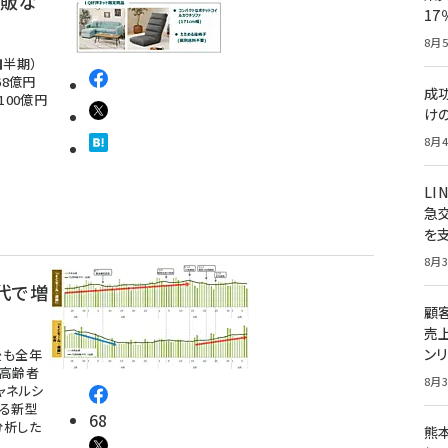
通販な
1
8月5
四半期）
68億円
成
100億円
け
8月4
LI
急
を
8月3
代で増
顧
売
ン
後も全年
や高齢者
8月3
ャネルシ
よる新型
68
分析した
熊