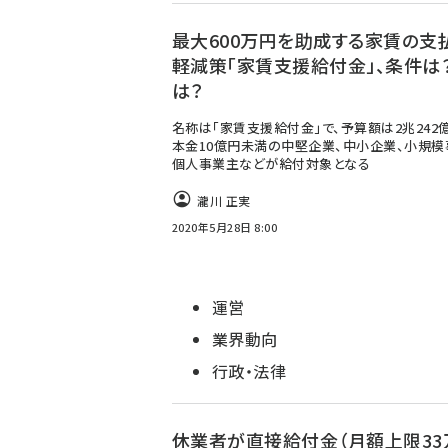
最大600万円を助成する家賃の支
軽減策「家賃支援給付金」、条件は？
は？
名称は「家賃支援給付金」で、予算額は2兆242
本金10億円未満の中堅企業、中小企業、小規模
個人事業主などが給付対象となる
瀧川 正実
2020年5月28日 8:00
運営
業界動向
行政・法律
休業者が直接給付金（月額上限33