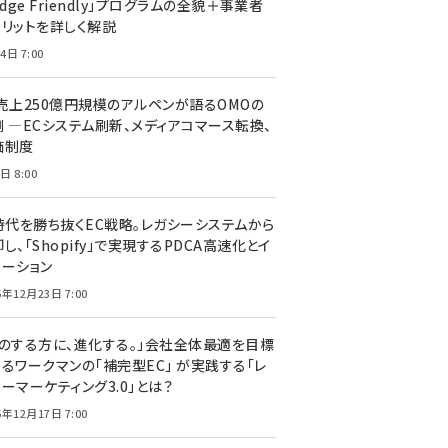
edge Friendly」プログラムの全貌＋事業者
メリットを詳しく解説
4日 7:00
C売上250億円規模のアルペンが語るOMOの
側 ―ECシステム刷新、メディアコマース転換、
価制度
日 8:00
I時代を勝ち抜くEC戦略。レガシーシステムから
し、「Shopify」で実現するPDCA高速化とイ
ベーション
5年12月23日 7:00
声のする方に、進化する。」会社全体最適を目標
するワークマンの「補完型EC」 が実践する「レ
ーマーケティング3.0」とは？
5年12月17日 7:00