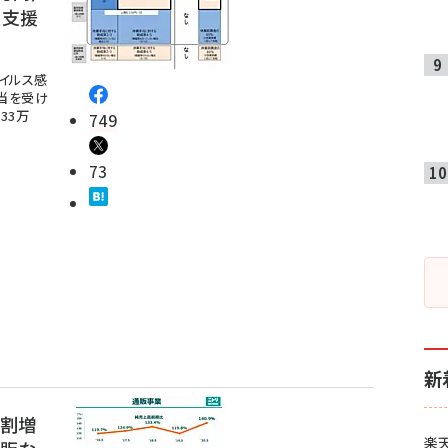
業支援
イルス感
当を受け
33万
749
73
新
4割増
楽