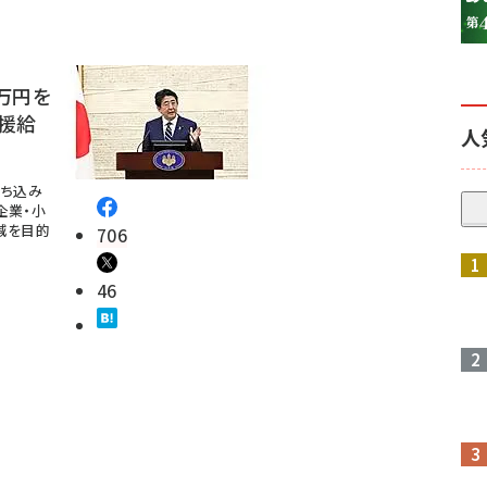
参加登録はこちら↑
万円を
援給
人
落ち込み
企業・小
減を目的
706
46