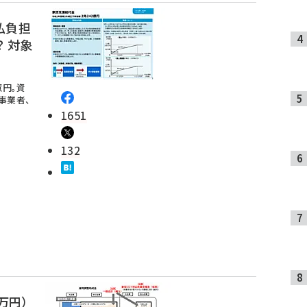
払負担
 対象
億円。資
事業者、
1651
132
万円）