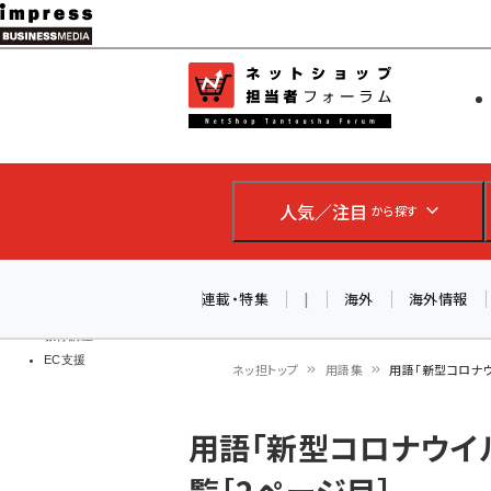
メ
イ
EC担当者
ネットショッ
ン
Web担当者
コ
製品導入
ン
企業IT
ソフト開発
テ
IoT・AI
人気／注目
から探す
ン
DCクラウド
研究・調査
ツ
エネルギー
に
連載・特集
|
海外
海外情報
ドローン
移
教育講座
EC支援
動
ネッ担トップ
用語集
用語「新型コロナウ
パ
用語「新型コロナウイ
ン