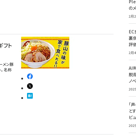
Pl
の
2月2
E
裏
ギフト
評
2月4
ーメン豚
A
ト。名称
脱却
ノ
202
「
と
ビュ
202