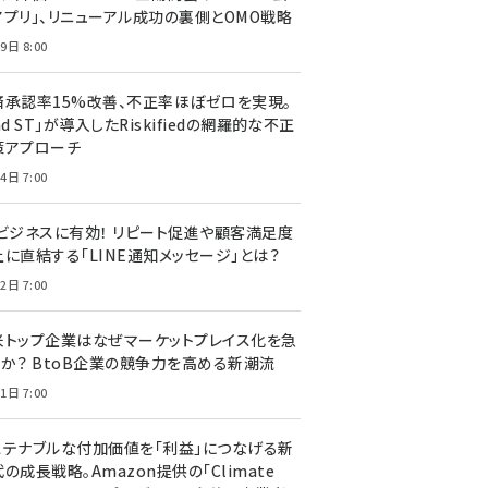
アプリ」、リニューアル成功の裏側とOMO戦略
9日 8:00
済承認率15%改善、不正率ほぼゼロを実現。
nd ST」が導入したRiskifiedの網羅的な不正
策アプローチ
4日 7:00
Cビジネスに有効！ リピート促進や顧客満足度
上に直結する「LINE通知メッセージ」とは？
2日 7:00
米トップ企業はなぜマーケットプレイス化を急
のか？ BtoB企業の競争力を高める新潮流
1日 7:00
ステナブルな付加価値を「利益」につなげる新
の成長戦略。Amazon提供の「Climate