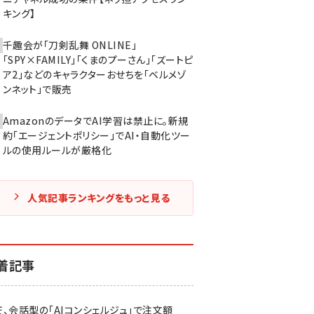
キング】
千趣会が「刀剣乱舞 ONLINE」
「SPY×FAMILY」「くまのプーさん」「ズートピ
ア2」などのキャラクターおせちを「ベルメゾ
ンネット」で販売
AmazonのデータでAI学習は禁止に。新規
約「エージェントポリシー」でAI・自動化ツー
ルの使用ルールが厳格化
人気記事ランキングをもっと見る
着記事
天、会話型の「AIコンシェルジュ」で注文額