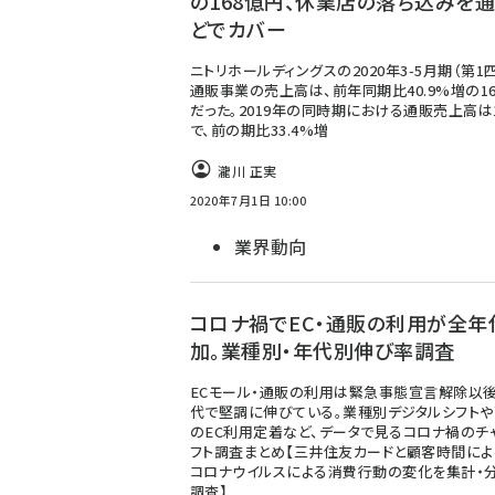
の168億円、休業店の落ち込みを
どでカバー
ニトリホールディングスの2020年3-5月期（第1
通販事業の売上高は、前年同期比40.9%増の1
だった。2019年の同時期における通販売上高は
で、前の期比33.4%増
瀧川 正実
2020年7月1日 10:00
業界動向
コロナ禍でEC・通販の利用が全年
加。業種別・年代別伸び率調査
ECモール・通販の利用は緊急事態宣言解除以
代で堅調に伸びている。業種別デジタルシフト
のEC利用定着など、データで見るコロナ禍のチ
フト調査まとめ【三井住友カードと顧客時間に
コロナウイルスによる消費行動の変化を集計・
調査】