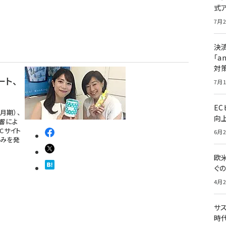
式
7月2
決
「a
対
ート、
7月1
E
月期）、
向
響によ
Cサイト
6月2
強みを発
欧
ぐ
4月2
サ
時代