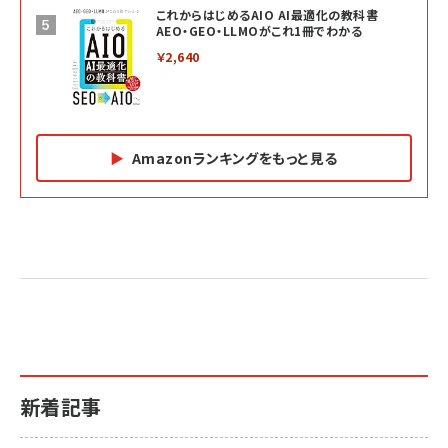
これからはじめるAIO AI最適化の教科書
AEO・GEO・LLMOがこれ1冊でわかる
￥2,640
Amazonランキングをもっと見る
Amazon マーケティング・セールス全般関連書籍 の
Amazon ビジネス・経済関連書籍 の売れ筋ランキン
Amazon 経営戦略関連書籍 の売れ筋ランキング
売れ筋ランキング
グ
更新日時：2026/06/26 19:05
更新日時：2026/06/26 19:05
更新日時：2026/06/26 19:05
2億円を売り上げたプロが教える note×AI 最強の
anan(アンアン)2026/07/01号 No.2501[魅せる
ベインキャピタル 企業価値向上力の秘密
副業
カラダ2026／宮舘涼太]
￥2,640
￥1,870
￥880
イシューからはじめよ［改訂版］――知的生産の「シンプ
小さな会社は戦略が9割
anan(アンアン)2026/06/24号 No.2500増刊
ルな本質」
スペシャルエディション[王道エンタメの矜持／
￥1,980
新着記事
BTS]
￥2,200
￥1,100