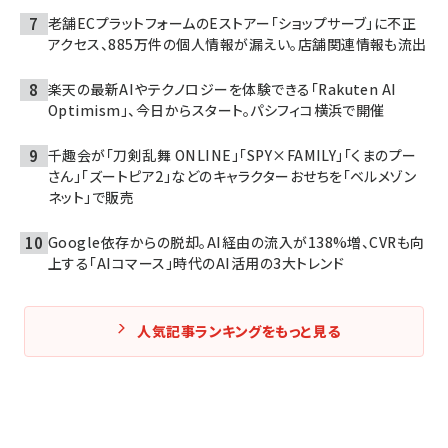
老舗ECプラットフォームのEストアー「ショップサーブ」に不正
アクセス、885万件の個人情報が漏えい。店舗関連情報も流出
楽天の最新AIやテクノロジーを体験できる「Rakuten AI
Optimism」、今日からスタート。パシフィコ横浜で開催
千趣会が「刀剣乱舞 ONLINE」「SPY×FAMILY」「くまのプー
さん」「ズートピア2」などのキャラクターおせちを「ベルメゾン
ネット」で販売
Google依存からの脱却。AI経由の流入が138%増、CVRも向
上する「AIコマース」時代のAI活用の3大トレンド
人気記事ランキングをもっと見る