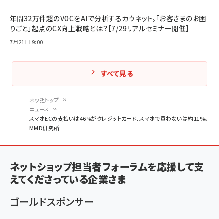
年間32万件超のVOCをAIで分析するカウネット。「お客さまのお困
りごと」起点のCX向上戦略とは？【7/29リアルセミナー開催】
7月21日 9:00
すべて見る
ネッ担トップ
ニュース
パ
スマホECの支払いは46%がクレジットカード、スマホで買わないは約11%。
MMD研究所
ン
く
ず
ネットショップ担当者フォーラムを応援して支
えてくださっている企業さま
ゴールドスポンサー