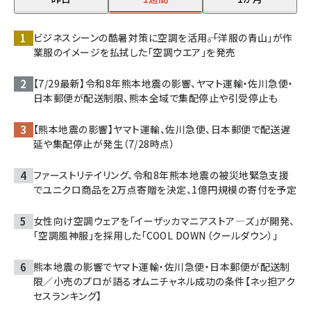
ビジネスシーンの酷暑対策に空調を活用――。「洋服の青山」が作
業服のイメージを払拭した「空調ウエア」を発売
【7/29最新】令和8年熊本地震の影響、ヤマト運輸・佐川急便・
日本郵便が配送制限、熊本全域で集配停止や引受停止も
【熊本地震の影響】ヤマト運輸、佐川急便、日本郵便で配送遅
延や集配停止が発生（7/28時点）
ファーストリテイリング、令和8年熊本地震の被災地緊急支援
でユニクロ商品を2万点寄贈を決定、1億円規模の寄付を予定
女性向け空調ウェアを「イーザッカマニアストア―ズ」が開発、
「空調風神服」を採用した「COOL DOWN（クールダウン）」
熊本地震の影響でヤマト運輸・佐川急便・日本郵便が配送制
限／小売のプロが語るオムニチャネル成功の条件【ネッ担アク
セスランキング】