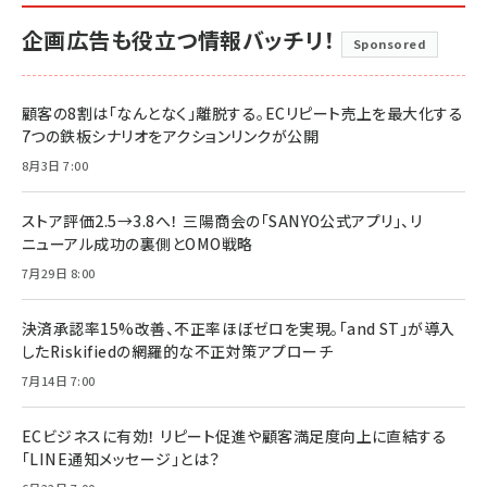
企画広告も役立つ情報バッチリ！
Sponsored
顧客の8割は「なんとなく」離脱する。ECリピート売上を最大化する
7つの鉄板シナリオをアクションリンクが公開
8月3日 7:00
ストア評価2.5→3.8へ！ 三陽商会の「SANYO公式アプリ」、リ
ニューアル成功の裏側とOMO戦略
7月29日 8:00
決済承認率15%改善、不正率ほぼゼロを実現。「and ST」が導入
したRiskifiedの網羅的な不正対策アプローチ
7月14日 7:00
ECビジネスに有効！ リピート促進や顧客満足度向上に直結する
「LINE通知メッセージ」とは？