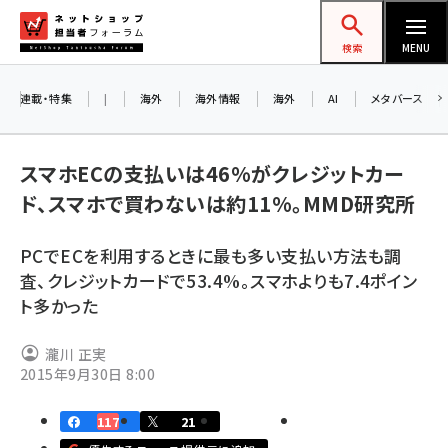
メ
ネットショップ担当者フォーラム
イ
検索
MENU
ン
コ
連載・特集
|
海外
海外情報
海外
AI
メタバース
ン
お知
A
テ
スマホECの支払いは46%がクレジットカー
アル
ン
ド、スマホで買わないは約11%。MMD研究所
ツ
amazon (2232)
に
PCでECを利用するときに最も多い支払い方法も調
8/
yahoo (1894)
移
査、クレジットカードで53.4%。スマホよりも7.4ポイン
交流
動
楽天 (1863)
ト多かった
ecbeing (1203)
瀧川 正実
アスクル (1112)
2015年9月30日 8:00
base (1068)
117
21
ビィ・フォアード (768)