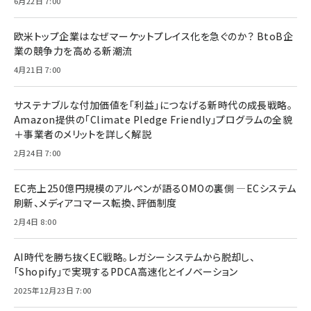
6月22日 7:00
欧米トップ企業はなぜマーケットプレイス化を急ぐのか？ BtoB企
業の競争力を高める新潮流
4月21日 7:00
サステナブルな付加価値を「利益」につなげる新時代の成長戦略。
Amazon提供の「Climate Pledge Friendly」プログラムの全貌
＋事業者のメリットを詳しく解説
2月24日 7:00
EC売上250億円規模のアルペンが語るOMOの裏側 ―ECシステム
刷新、メディアコマース転換、評価制度
2月4日 8:00
AI時代を勝ち抜くEC戦略。レガシーシステムから脱却し、
「Shopify」で実現するPDCA高速化とイノベーション
2025年12月23日 7:00