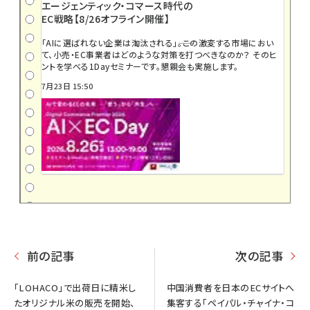
エージェンティック・コマース時代の
EC戦略【8/26オフライン開催】
「AIに選ばれない企業は淘汰される」――。この激変する市場におい
て、小売・EC事業者はどのような対策を打つべきなのか？ そのヒ
ントを学べる1Dayセミナーです。懇親会も実施します。
7月23日 15:50
前の記事
次の記事
「LOHACO」で出荷日に精米し
中国消費者を日本のECサイトへ
たオリジナル米の販売を開始、
集客する「ペイパル・チャイナ・コ