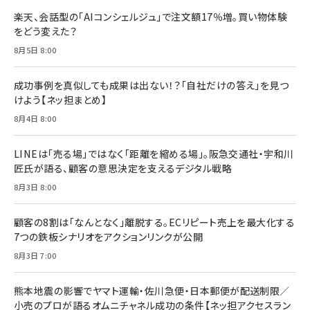
ドリルを売るには穴を売れ
経営メモ 16年の起業家人生で得た知見
楽天、会話型の「AIコンシェルジュ」で注文額17％増。買い物体験
anan(アンアン)2026/07/08号 No.2502[2026
￥1,815
￥2,750
をどう変えた？
年後半、あなたの恋と運命／山田涼介]
￥880
8月5日 8:00
Brand Shift(ブランド・シフト): 「信頼」で選ばれ
影響力の武器［新版］：人を動かす七つの原理
る時代の成長戦略
￥3,190
ママ投資家が育休中に１億貯めた株式投資
成功事例を真似しても成果は出ない！？「自社だけの答え」を見つ
￥2,420
￥1,870
けよう【ネッ担まとめ】
フィードバック経営 「沈黙の組織」から「高め合う
8月4日 8:00
マーケティングの真実 P&G・グリコで学んだ失敗
組織」へ
と成長の法則
組織の成果を最大化する ルールのデザイン
￥3,080
￥2,200
LINEは「売る場」ではなく「距離を縮める場」。阪急交通社・宇和川
￥1,980
匠氏が語る、顧客の意思決定を支えるデジタル戦略
8月3日 8:00
Amazonランキングをもっと見る
Amazonランキングをもっと見る
Amazonランキングをもっと見る
顧客の8割は「なんとなく」離脱する。ECリピート売上を最大化する
7つの鉄板シナリオをアクションリンクが公開
8月3日 7:00
熊本地震の影響でヤマト運輸・佐川急便・日本郵便が配送制限／
小売のプロが語るオムニチャネル成功の条件【ネッ担アクセスラン