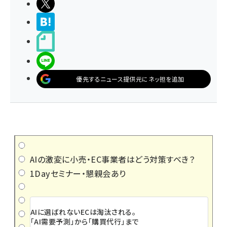
ポストする
>ブクマする
noteで書く
LINEで送る
優先するニュース提供元にネッ担を追加
AIの激変に小売・EC事業者はどう対策すべき？
1Dayセミナー・懇親会あり
AIに選ばれないECは淘汰される。
「AI需要予測」から「購買代行」まで