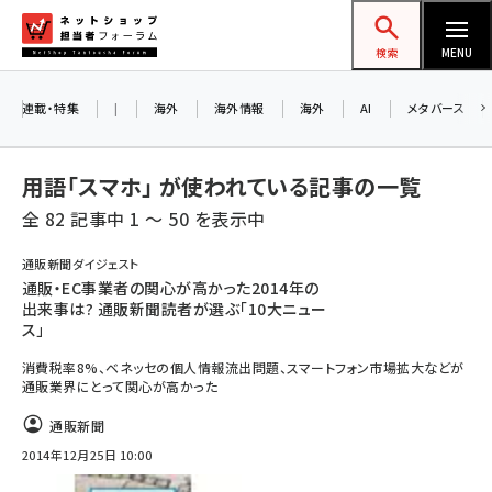
メ
ネットショップ担当者フォーラム
イ
検索
MENU
ン
お知らせ
コ
連載・特集
|
海外
海外情報
海外
AI
メタバース
AIが買い物を代行する時代に打つべき「次の
ン
一手」とは？ アルペン、オイシックス、元UA責
テ
用語「スマホ」 が使われている記事の一覧
任者が登壇のリアルECセミナー（8/26＠東
ン
京）【交流会も実施】
全 82 記事中 1 ～ 50 を表示中
ツ
amazon (2259)
に
通販新聞ダイジェスト
8/26（水）、東京・四谷で開催。登壇者・聴講
通販・EC事業者の関心が高かった2014年の
yahoo (1908)
移
者と交流できる交流会も実施します。すべて
出来事は? 通販新聞読者が選ぶ「10大ニュー
動
楽天 (1876)
ス」
の講演を無料で聴講できます！
消費税率8%、ベネッセの個人情報流出問題、スマートフォン市場拡大などが
ecbeing (1211)
通販業界にとって関心が高かった
アスクル (1122)
通販新聞
base (1083)
2014年12月25日 10:00
ビィ・フォアード (781)