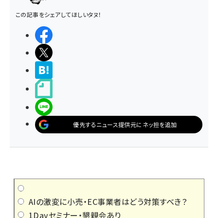
この記事をシェアしてほしいタヌ！
シェアする
ポストする
>ブクマする
noteで書く
LINEで送る
優先するニュース提供元にネッ担を追加
AIの激変に小売・EC事業者はどう対策すべき？
1Dayセミナー・懇親会あり