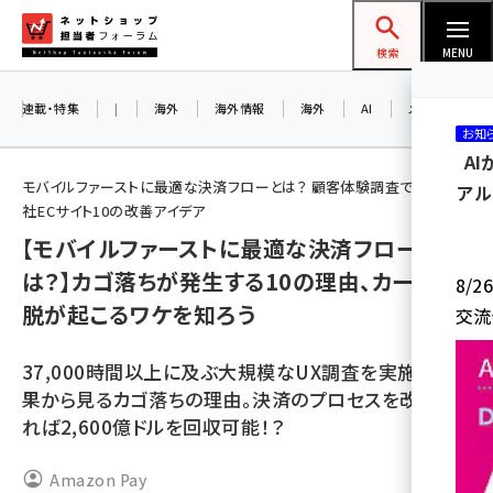
メ
ネットショップ担当者フォーラム
イ
検索
MENU
ン
コ
連載・特集
|
海外
海外情報
海外
AI
メタバース
お知
ン
A
テ
モバイルファーストに最適な決済フローとは？ 顧客体験調査で見えた自
アル
ン
社ECサイト10の改善アイデア
ツ
【モバイルファーストに最適な決済フローと
amazon (2249)
に
は？】カゴ落ちが発生する10の理由、カート離
8/
yahoo (1901)
移
脱が起こるワケを知ろう
交流
動
楽天 (1871)
37,000時間以上に及ぶ大規模なUX調査を実施した結
ecbeing (1207)
果から見るカゴ落ちの理由。決済のプロセスを改善す
アスクル (1119)
れば2,600億ドルを回収可能！？
base (1077)
Amazon Pay
ビィ・フォアード (773)