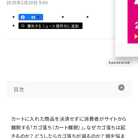
2020年2月20日 9:00
revico (740)
35
優先するニュース提供元に追加
参加
Sponsored
目次
カートに入れた商品を決済せずに消費者がサイトから
離脱する「カゴ落ち（カート離脱）」。なぜカゴ落ちは起
きるのか？ どうしたらカゴ落ちが減るのか？ 頭を悩ま