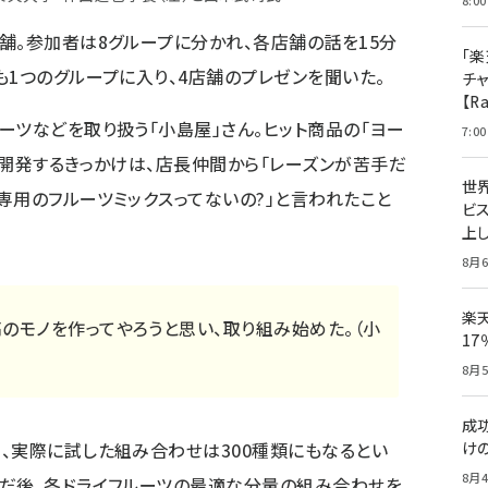
8:00
舗。参加者は8グループに分かれ、各店舗の話を15分
「楽
も1つのグループに入り、4店舗のプレゼンを聞いた。
チ
【R
ーツなどを取り扱う「
小島屋
」さん。ヒット商品の「ヨー
7:00
を開発するきっかけは、店長仲間から「レーズンが苦手だ
世
専用のフルーツミックスってないの?」と言われたこと
ビ
上し
8月6
楽
のモノを作ってやろうと思い、取り組み始めた。（小
1
8月5
成
、実際に試した組み合わせは300種類にもなるとい
け
8月4
んだ後、各ドライフルーツの最適な分量の組み合わせを