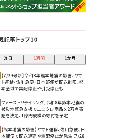
base (1075)
ビィ・フォアード (773)
revico (739)
気記事トップ10
昨日
1週間
1か月
【7/29最新】令和8年熊本地震の影響、ヤマ
ト運輸・佐川急便・日本郵便が配送制限、熊
本全域で集配停止や引受停止も
ファーストリテイリング、令和8年熊本地震の
被災地緊急支援でユニクロ商品を2万点寄
贈を決定、1億円規模の寄付を予定
【熊本地震の影響】ヤマト運輸、佐川急便、日
本郵便で配送遅延や集配停止が発生（7/28