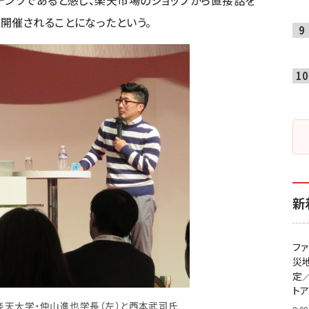
テンツであると感じ、楽天市場のショップから直接話を
開催されることになったという。
新
フ
災
定
ト
楽天大学・仲山進也学長（左）と西本武司氏