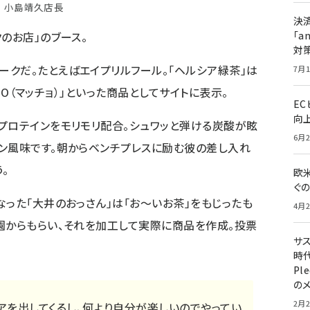
小島靖久店長
決
クのお店
」のブース。
「a
対
クだ。たとえばエイプリルフール。「ヘルシア緑茶」は
7月1
CHO（マッチョ）」といった商品としてサイトに表示。
E
向
プロテインをモリモリ配合。シュワッと弾ける炭酸が眩
6月2
ン風味です。朝からベンチプレスに励む彼の差し入れ
。
欧
ぐ
なった「大井のおっさん」は「お～いお茶」をもじったも
4月2
園からもらい、それを加工して実際に商品を作成。投票
サ
時代
Pl
の
2月2
アを出してくるし、何より自分が楽しいのでやってい