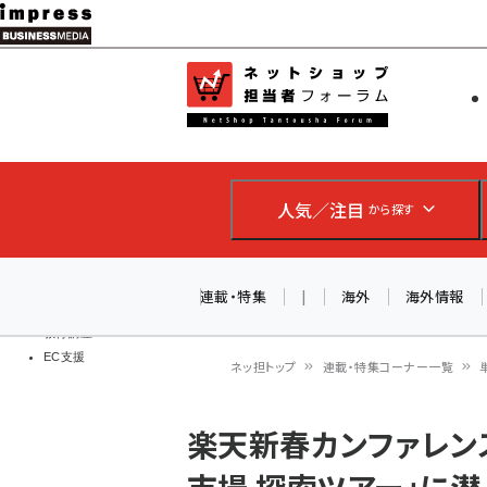
メ
イ
EC担当者
ネットショッ
ン
Web担当者
コ
製品導入
ン
企業IT
ソフト開発
テ
IoT・AI
人気／注目
から探す
ン
DCクラウド
研究・調査
ツ
エネルギー
に
連載・特集
|
海外
海外情報
ドローン
移
教育講座
EC支援
動
ネッ担トップ
連載・特集コーナー一覧
パ
楽天新春カンファレン
ン