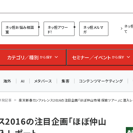
プ担当者フォーラム
ネッ
ネッ担お悩み相談
ネッ担アワー
ネッ担メルマ
て
室
ド！
ガ
お知らせ
AIが買い物を代行する時代に打つべき「次の一手」とは？
カテゴリ／種別
セミナー／イベント
から探す
から探す
アルペン、オイシックス、元UA責任者が登壇のリアルECセ
ミナー（8/26＠東京）【交流会も実施】
海外
AI
メタバース
集客
コンテンツマーケティング
8/26（水）、東京・四谷で開催。登壇者・聴講者と交流できる
交流会も実施します。すべての講演を無料で聴講できます！
単発記事
楽天新春カンファレンス2016の注目企画「ほぼ仲山市場 探索ツアー」に潜入
ス2016の注目企画「ほぼ仲山