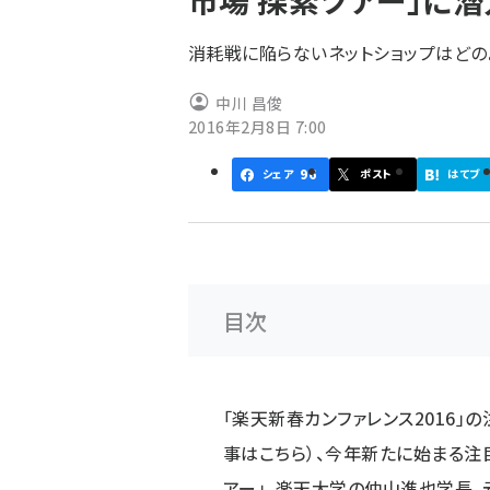
市場 探索ツアー」に
く
ず
消耗戦に陥らないネットショップはどの
中川 昌俊
2016年2月8日 7:00
96
シェア
ポスト
はてブ
目次
「楽天新春カンファレンス2016」
事は
こちら
）、今年新たに始まる注
アー」。楽天大学の仲山進也学長、