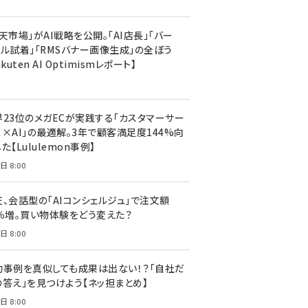
天市場」がAI戦略を公開。「AI店長」「バー
ャル試着」「RMSバナー画像生成」の全ぼう
akuten AI Optimismレポート】
界23位のメガECが実践する「カスタマーサー
ス×AI」の最適解。3年で顧客満足度144%向
た【Lululemon事例】
日 8:00
天、会話型の「AIコンシェルジュ」で注文額
7％増。買い物体験をどう変えた？
日 8:00
功事例を真似しても成果は出ない！？「自社だ
の答え」を見つけよう【ネッ担まとめ】
日 8:00