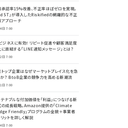
済承認率15%改善、不正率ほぼゼロを実現。
nd ST」が導入したRiskifiedの網羅的な不正
策アプローチ
4日 7:00
Cビジネスに有効！ リピート促進や顧客満足度
上に直結する「LINE通知メッセージ」とは？
2日 7:00
米トップ企業はなぜマーケットプレイス化を急
のか？ BtoB企業の競争力を高める新潮流
1日 7:00
ステナブルな付加価値を「利益」につなげる新
の成長戦略。Amazon提供の「Climate
edge Friendly」プログラムの全貌＋事業者
メリットを詳しく解説
4日 7:00