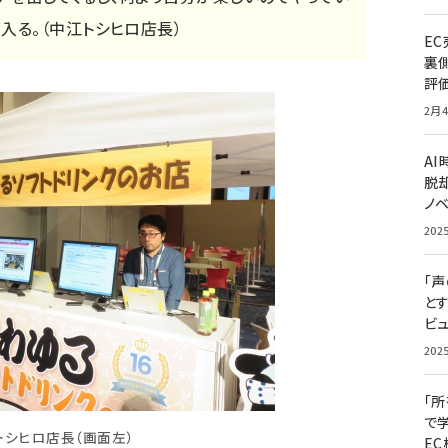
入る。（中江トシヒロ店長）
E
裏
評
2月4
A
脱却
ノ
202
「
と
ビュ
202
「
で
トシヒロ店長（画面左）
E