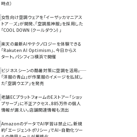
時点）
女性向け空調ウェアを「イーザッカマニアス
トア―ズ」が開発、「空調風神服」を採用した
「COOL DOWN（クールダウン）」
楽天の最新AIやテクノロジーを体験できる
「Rakuten AI Optimism」、今日からス
タート。パシフィコ横浜で開催
ビジネスシーンの酷暑対策に空調を活用――。
「洋服の青山」が作業服のイメージを払拭し
た「空調ウエア」を発売
老舗ECプラットフォームのEストアー「ショッ
プサーブ」に不正アクセス、885万件の個人
情報が漏えい。店舗関連情報も流出
AmazonのデータでAI学習は禁止に。新規
約「エージェントポリシー」でAI・自動化ツー
ルの使用ルールが厳格化