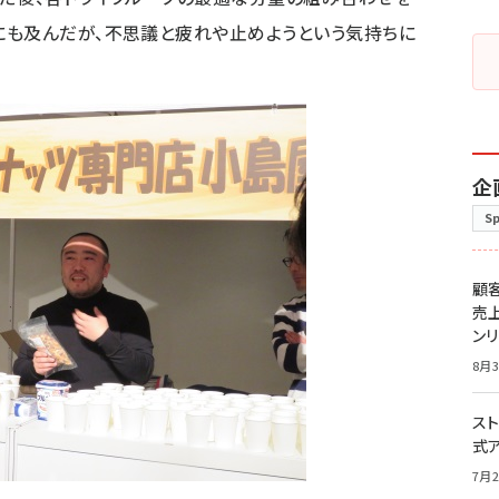
にも及んだが、不思議と疲れや止めようという気持ちに
企
S
顧
売
ン
8月3
スト
式
7月2