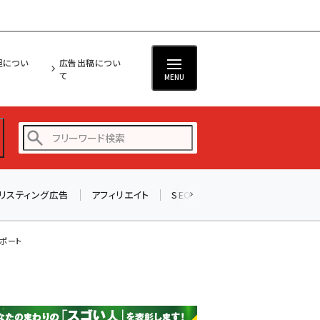
担につい
広告出稿につい
て
MENU
リスティング広告
アフィリエイト
SEO
メール
ソーシャル
amazon (2247)
yahoo (1901)
レポート
楽天 (1871)
ecbeing (1207)
アスクル (1119)