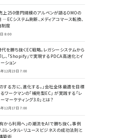
C売上250億円規模のアルペンが語るOMOの
側 ―ECシステム刷新、メディアコマース転換、
価制度
日 8:00
I時代を勝ち抜くEC戦略。レガシーシステムから
し、「Shopify」で実現するPDCA高速化とイ
ベーション
5年12月23日 7:00
声のする方に、進化する。」会社全体最適を目標
するワークマンの「補完型EC」 が実践する「レ
ーマーケティング3.0」とは？
5年12月17日 7:00
所有から利用へ」の潮流をAIで勝ち抜く。事例
学ぶレンタル・リユースビジネスの成功法則と
C構築術