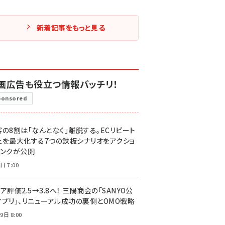
新着記事をもっと見る
画広告も役立つ情報バッチリ！
ponsored
客の8割は「なんとなく」離脱する。ECリピート
上を最大化する7つの鉄板シナリオをアクショ
リンクが公開
日 7:00
ア評価2.5→3.8へ！ 三陽商会の「SANYO公
アプリ」、リニューアル成功の裏側とOMO戦略
9日 8:00