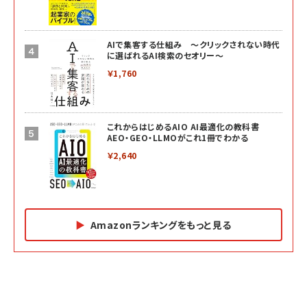
AIで集客する仕組み ～クリックされない時代
に選ばれるAI検索のセオリー～
￥1,760
これからはじめるAIO AI最適化の教科書
AEO・GEO・LLMOがこれ1冊でわかる
￥2,640
Amazonランキングをもっと見る
Amazon マーケティング・セールス全般関連書籍 の
Amazon ビジネス・経済関連書籍 の売れ筋ランキン
Amazon 経営戦略関連書籍 の売れ筋ランキング
売れ筋ランキング
グ
更新日時：2026/06/26 19:05
更新日時：2026/06/26 19:05
更新日時：2026/06/26 19:05