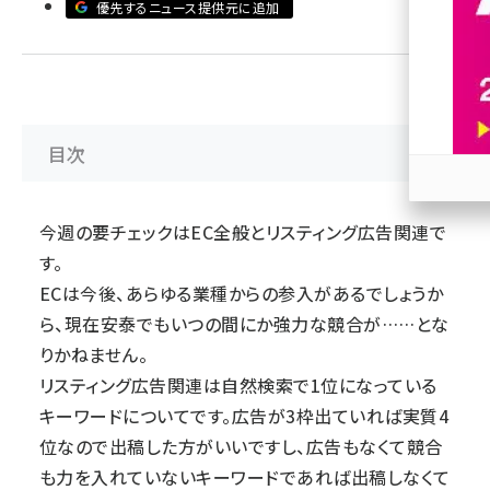
優先するニュース提供元に追加
revico (739)
目次
参加
今週の要チェックは
EC全般
と
リスティング広告関連
で
す。
ECは今後、あらゆる業種からの参入があるでしょうか
ら、現在安泰でもいつの間にか強力な競合が……とな
りかねません。
リスティング広告関連は自然検索で1位になっている
キーワードについてです。広告が3枠出ていれば実質4
位なので出稿した方がいいですし、広告もなくて競合
も力を入れていないキーワードであれば出稿しなくて