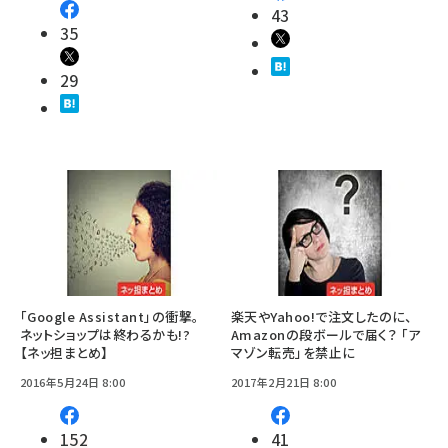
43
35
29
「Google Assistant」の衝撃。
楽天やYahoo!で注文したのに、
ネットショップは終わるかも!?
Amazonの段ボールで届く？ 「ア
【ネッ担まとめ】
マゾン転売」を禁止に
2016年5月24日 8:00
2017年2月21日 8:00
152
41