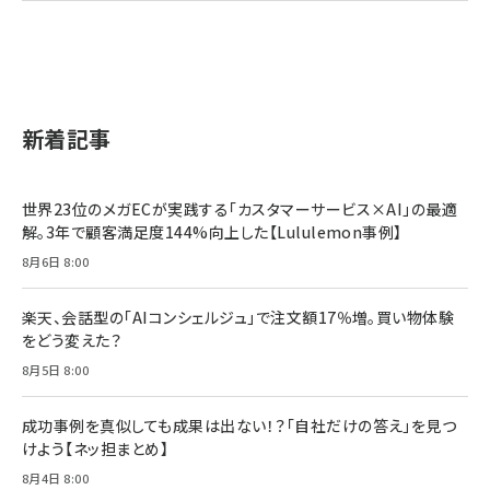
2億円を売り上げたプロが教える note×AI 最強の
anan(アンアン)2026/07/01号 No.2501[魅せる
ベインキャピタル 企業価値向上力の秘密
副業
カラダ2026／宮舘涼太]
￥2,640
￥1,870
￥880
イシューからはじめよ［改訂版］――知的生産の「シンプ
小さな会社は戦略が9割
anan(アンアン)2026/06/24号 No.2500増刊
ルな本質」
スペシャルエディション[王道エンタメの矜持／
￥1,980
新着記事
BTS]
￥2,200
￥1,100
ドリルを売るには穴を売れ
経営メモ 16年の起業家人生で得た知見
世界23位のメガECが実践する「カスタマーサービス×AI」の最適
anan(アンアン)2026/07/08号 No.2502[2026
￥1,815
￥2,750
解。3年で顧客満足度144%向上した【Lululemon事例】
年後半、あなたの恋と運命／山田涼介]
8月6日 8:00
￥880
Brand Shift(ブランド・シフト): 「信頼」で選ばれ
影響力の武器［新版］：人を動かす七つの原理
る時代の成長戦略
￥3,190
ママ投資家が育休中に１億貯めた株式投資
楽天、会話型の「AIコンシェルジュ」で注文額17％増。買い物体験
￥2,420
をどう変えた？
￥1,870
フィードバック経営 「沈黙の組織」から「高め合う
8月5日 8:00
マーケティングの真実 P&G・グリコで学んだ失敗
組織」へ
と成長の法則
組織の成果を最大化する ルールのデザイン
￥3,080
￥2,200
成功事例を真似しても成果は出ない！？「自社だけの答え」を見つ
￥1,980
けよう【ネッ担まとめ】
8月4日 8:00
Amazonランキングをもっと見る