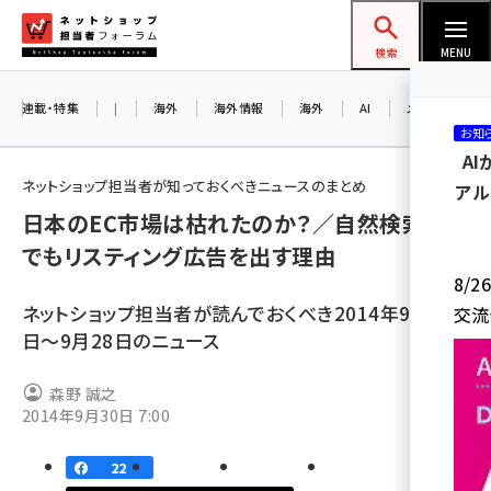
メ
ネットショップ担当者フォーラム
イ
検索
MENU
ン
コ
連載・特集
|
海外
海外情報
海外
AI
メタバース
お知
ン
A
テ
ネットショップ担当者が知っておくべきニュースのまとめ
アル
ン
日本のEC市場は枯れたのか？／自然検索1位
ツ
amazon (2246)
でもリスティング広告を出す理由
に
8/
yahoo (1900)
移
ネットショップ担当者が読んでおくべき2014年9月22
交流
動
楽天 (1871)
日〜9月28日のニュース
ecbeing (1207)
森野 誠之
アスクル (1119)
2014年9月30日 7:00
base (1071)
22
ビィ・フォアード (773)