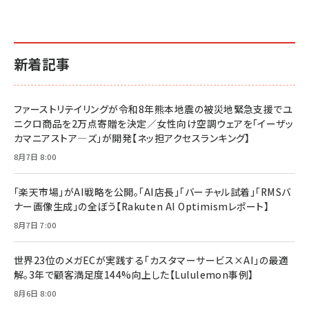
￥1,870
￥880
イシューからはじめよ［改訂版］――知的生産の「シンプ
小さな会社は戦略が9割
anan(アンアン)2026/06/24号 No.2500増刊
ルな本質」
スペシャルエディション[王道エンタメの矜持／
￥1,980
新着記事
BTS]
￥2,200
￥1,100
ドリルを売るには穴を売れ
経営メモ 16年の起業家人生で得た知見
ファーストリテイリングが令和8年熊本地震の被災地緊急支援でユ
anan(アンアン)2026/07/08号 No.2502[2026
￥1,815
￥2,750
ニクロ商品を2万点寄贈を決定／女性向け空調ウェアを「イーザッ
年後半、あなたの恋と運命／山田涼介]
カマニアストア―ズ」が開発【ネッ担アクセスランキング】
￥880
Brand Shift(ブランド・シフト): 「信頼」で選ばれ
影響力の武器［新版］：人を動かす七つの原理
8月7日 8:00
る時代の成長戦略
￥3,190
ママ投資家が育休中に１億貯めた株式投資
￥2,420
￥1,870
「楽天市場」がAI戦略を公開。「AI店長」「バーチャル試着」「RMSバ
ナー画像生成」の全ぼう【Rakuten AI Optimismレポート】
フィードバック経営 「沈黙の組織」から「高め合う
マーケティングの真実 P&G・グリコで学んだ失敗
組織」へ
と成長の法則
8月7日 7:00
組織の成果を最大化する ルールのデザイン
￥3,080
￥2,200
￥1,980
世界23位のメガECが実践する「カスタマーサービス×AI」の最適
解。3年で顧客満足度144%向上した【Lululemon事例】
Amazonランキングをもっと見る
Amazonランキングをもっと見る
8月6日 8:00
Amazonランキングをもっと見る