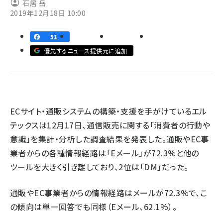
石居 岳
2019年12月18日 10:00
revico (744)
51
優先するニュース提供元に追加
ECサイト・通販システムの構築・支援を手がけているエル
参加登
テックスは12月17日、通信販売に関する「消費者の行動や
意識」を集計・分析した調査結果を発表した。通販やEC事
業者からの各種情報経路は「Eメール」が72.3%と他の
ツールを大きく引き離しており、2位は「DM」だった。
通販やEC事業者からの情報経路はメールが72.3%で、こ
の傾向は単一回答でも同様（Eメール、62.1%）。