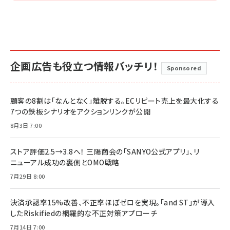
企画広告も役立つ情報バッチリ！
Sponsored
顧客の8割は「なんとなく」離脱する。ECリピート売上を最大化する
7つの鉄板シナリオをアクションリンクが公開
8月3日 7:00
ストア評価2.5→3.8へ！ 三陽商会の「SANYO公式アプリ」、リ
ニューアル成功の裏側とOMO戦略
7月29日 8:00
決済承認率15%改善、不正率ほぼゼロを実現。「and ST」が導入
したRiskifiedの網羅的な不正対策アプローチ
7月14日 7:00