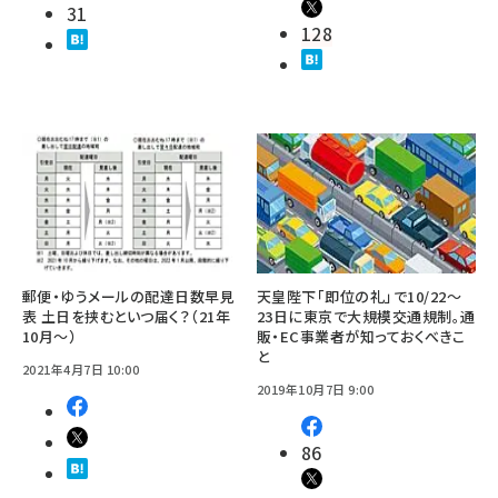
31
128
郵便・ゆうメールの配達日数早見
天皇陛下「即位の礼」で10/22～
表 土日を挟むといつ届く？（21年
23日に東京で大規模交通規制。通
10月～）
販・EC事業者が知っておくべきこ
と
2021年4月7日 10:00
2019年10月7日 9:00
86