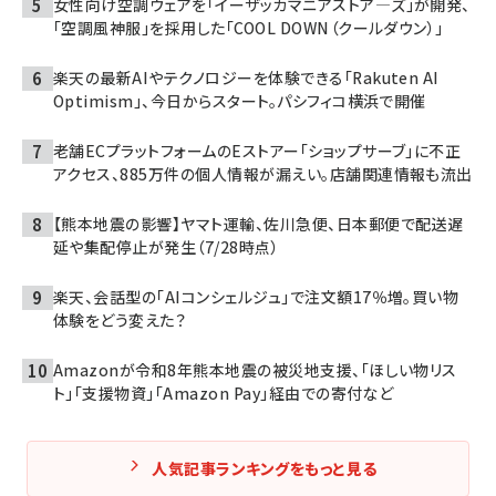
女性向け空調ウェアを「イーザッカマニアストア―ズ」が開発、
「空調風神服」を採用した「COOL DOWN（クールダウン）」
楽天の最新AIやテクノロジーを体験できる「Rakuten AI
Optimism」、今日からスタート。パシフィコ横浜で開催
老舗ECプラットフォームのEストアー「ショップサーブ」に不正
アクセス、885万件の個人情報が漏えい。店舗関連情報も流出
【熊本地震の影響】ヤマト運輸、佐川急便、日本郵便で配送遅
延や集配停止が発生（7/28時点）
楽天、会話型の「AIコンシェルジュ」で注文額17％増。買い物
体験をどう変えた？
Amazonが令和8年熊本地震の被災地支援、「ほしい物リス
ト」「支援物資」「Amazon Pay」経由での寄付など
人気記事ランキングをもっと見る