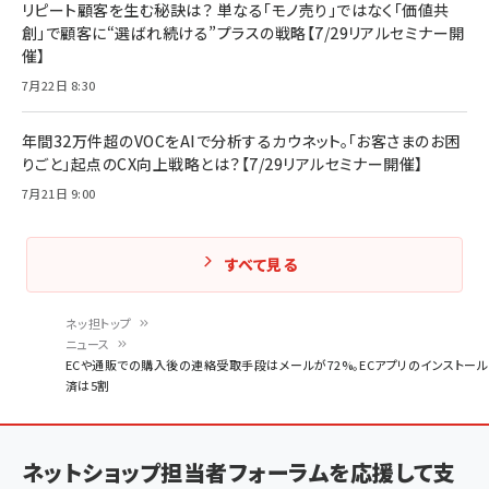
リピート顧客を生む秘訣は？ 単なる「モノ売り」ではなく「価値共
創」で顧客に“選ばれ続ける”プラスの戦略【7/29リアルセミナー開
催】
7月22日 8:30
年間32万件超のVOCをAIで分析するカウネット。「お客さまのお困
りごと」起点のCX向上戦略とは？【7/29リアルセミナー開催】
7月21日 9:00
すべて見る
ネッ担トップ
ニュース
パ
ECや通販での購入後の連絡受取手段はメールが72%。ECアプリのインストール
済は5割
ン
く
ず
ネットショップ担当者フォーラムを応援して支