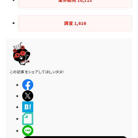
業界動向
10,113
調査
1,616
この記事をシェアしてほしいタヌ！
シェアする
ポストする
>ブクマする
noteで書く
LINEで送る