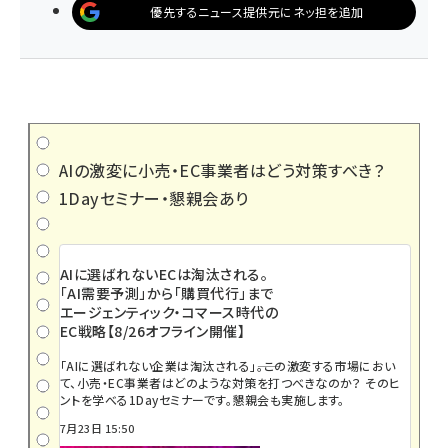
優先するニュース提供元にネッ担を追加
AIの激変に小売・EC事業者はどう対策すべき？
1Dayセミナー・懇親会あり
AIに選ばれないECは淘汰される。
「AI需要予測」から「購買代行」まで
エージェンティック・コマース時代の
EC戦略【8/26オフライン開催】
「AIに選ばれない企業は淘汰される」――。この激変する市場におい
て、小売・EC事業者はどのような対策を打つべきなのか？ そのヒ
ントを学べる1Dayセミナーです。懇親会も実施します。
7月23日 15:50