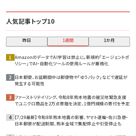
人気記事トップ10
昨日
1週間
1か月
AmazonのデータでAI学習は禁止に。新規約「エージェントポ
リシー」でAI・自動化ツールの使用ルールが厳格化
日本郵便、お盆期間中は郵便物や「ゆうパック」などで遅延が
発生する可能性
ファーストリテイリング、令和8年熊本地震の被災地緊急支援
でユニクロ商品を2万点寄贈を決定、1億円規模の寄付を予定
【7/29最新】令和8年熊本地震の影響、ヤマト運輸・佐川急便・
日本郵便が配送制限、熊本全域で集配停止や引受停止も