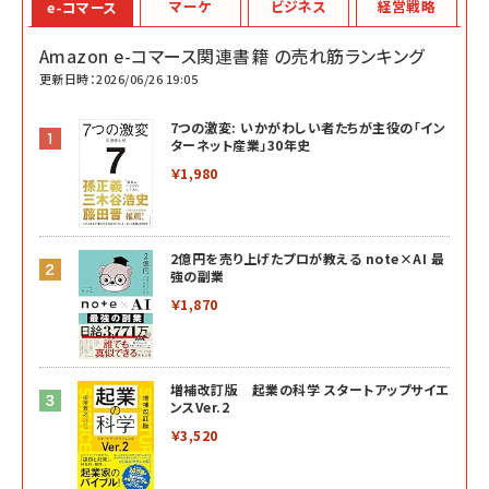
マーケ
ビジネス
経営戦略
e-コマース
Amazon e-コマース関連書籍 の売れ筋ランキング
更新日時：2026/06/26 19:05
7つの激変: いかがわしい者たちが主役の「イン
ターネット産業」30年史
￥1,980
2億円を売り上げたプロが教える note×AI 最
強の副業
￥1,870
増補改訂版 起業の科学 スタートアップサイエ
ンスVer.2
￥3,520