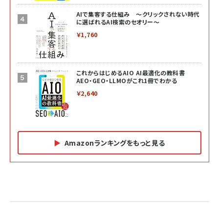
AIで集客する仕組み ～クリックされない時代
に選ばれるAI検索のセオリー～
￥1,760
これからはじめるAIO AI最適化の教科書
AEO・GEO・LLMOがこれ1冊でわかる
￥2,640
Amazonランキングをもっと見る
Amazon マーケティング・セールス全般関連書籍 の
Amazon ビジネス・経済関連書籍 の売れ筋ランキン
Amazon 経営戦略関連書籍 の売れ筋ランキング
売れ筋ランキング
グ
更新日時：2026/06/26 19:05
更新日時：2026/06/26 19:05
更新日時：2026/06/26 19:05
2億円を売り上げたプロが教える note×AI 最強の
anan(アンアン)2026/07/01号 No.2501[魅せる
ベインキャピタル 企業価値向上力の秘密
副業
カラダ2026／宮舘涼太]
￥2,640