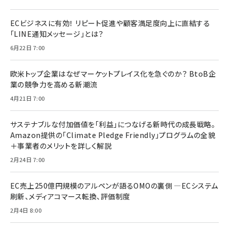
ECビジネスに有効！ リピート促進や顧客満足度向上に直結する
「LINE通知メッセージ」とは？
6月22日 7:00
欧米トップ企業はなぜマーケットプレイス化を急ぐのか？ BtoB企
業の競争力を高める新潮流
4月21日 7:00
サステナブルな付加価値を「利益」につなげる新時代の成長戦略。
Amazon提供の「Climate Pledge Friendly」プログラムの全貌
＋事業者のメリットを詳しく解説
2月24日 7:00
EC売上250億円規模のアルペンが語るOMOの裏側 ―ECシステム
刷新、メディアコマース転換、評価制度
2月4日 8:00