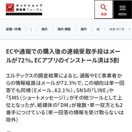
メ
ネットショップ担当者フォーラム
イ
検索
MENU
ン
コ
連載・特集
|
海外
海外情報
海外
AI
メタバース
お知らせ
ン
AI
テ
アルペ
ECや通販での購入後の連絡受取手段はメー
ン
ルが72%。ECアプリのインストール済は5割
ツ
amazon (2253)
に
8/2
エルテックスの調査結果によると、通販やEC事業者か
yahoo (1905)
移
らの情報経路はメールが72.3％で、この傾向は単一回
交流会
動
楽天 (1873)
答でも同様（Eメール、62.1％）。SNSの「LINE」や
「SMS（ショートメッセージ）」がその他ツールとして上
ecbeing (1210)
位となったが、紙媒体の「DM」が複数・単一双方とも2
アスクル (1122)
番手につけている（単一回答の情報を受け取らないは
除外）
base (1079)
ビィ・フォアード (776)