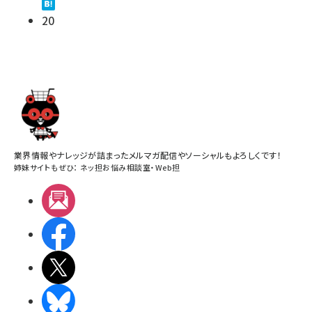
20
業界情報やナレッジが詰まったメルマガ配信やソーシャルもよろしくです！
姉妹サイトもぜひ：
ネッ担お悩み相談室
・
Web担
メルマガ
Facebook
X(エックス)
BlueSky