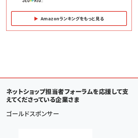
Amazonランキングをもっと見る
Amazon マーケティング・セールス全般関連書籍 の
Amazon ビジネス・経済関連書籍 の売れ筋ランキン
Amazon 経営戦略関連書籍 の売れ筋ランキング
売れ筋ランキング
グ
更新日時：2026/06/26 19:05
更新日時：2026/06/26 19:05
更新日時：2026/06/26 19:05
2億円を売り上げたプロが教える note×AI 最強の
anan(アンアン)2026/07/01号 No.2501[魅せる
ベインキャピタル 企業価値向上力の秘密
副業
カラダ2026／宮舘涼太]
￥2,640
￥1,870
￥880
イシューからはじめよ［改訂版］――知的生産の「シンプ
小さな会社は戦略が9割
anan(アンアン)2026/06/24号 No.2500増刊
ルな本質」
スペシャルエディション[王道エンタメの矜持／
ネットショップ担当者フォーラムを応援して支
￥1,980
BTS]
￥2,200
えてくださっている企業さま
￥1,100
ドリルを売るには穴を売れ
経営メモ 16年の起業家人生で得た知見
ゴールドスポンサー
anan(アンアン)2026/07/08号 No.2502[2026
￥1,815
￥2,750
年後半、あなたの恋と運命／山田涼介]
￥880
Brand Shift(ブランド・シフト): 「信頼」で選ばれ
影響力の武器［新版］：人を動かす七つの原理