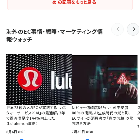
め の記事をもっと見る
海外のEC事情・戦略・マーケティング情
報ウォッチ
世界23位のメガECが実践する「カス
レビュー信頼度86% vs AI不安度
タマーサービス×AI」の最適解。3年
86%の衝突。AI生成時代の光と影、
で顧客満足度144%向上した
ECサイトが消費者の「真の信頼」を勝
【Lululemon事例】
ち取る方法
7
8月6日 8:00
7月30日 8:30