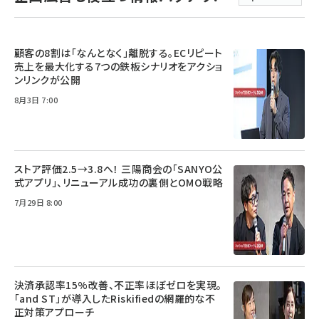
顧客の8割は「なんとなく」離脱する。ECリピート
売上を最大化する7つの鉄板シナリオをアクショ
ンリンクが公開
8月3日 7:00
ストア評価2.5→3.8へ！ 三陽商会の「SANYO公
式アプリ」、リニューアル成功の裏側とOMO戦略
7月29日 8:00
決済承認率15%改善、不正率ほぼゼロを実現。
「and ST」が導入したRiskifiedの網羅的な不
正対策アプローチ