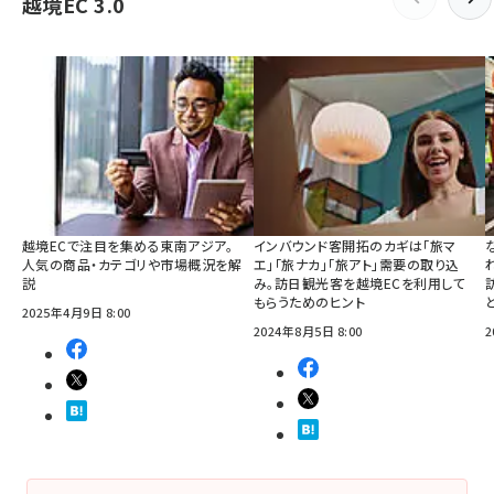
越境EC 3.0
越境ECで注目を集める東南アジア。
インバウンド客開拓のカギは「旅マ
人気の商品・カテゴリや市場概況を解
エ」「旅ナカ」「旅アト」需要の取り込
説
み。訪日観光客を越境ECを利用して
もらうためのヒント
2025年4月9日 8:00
2024年8月5日 8:00
2