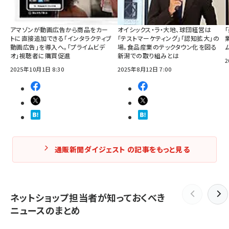
アマゾンが動画広告から商品をカー
オイシックス・ラ・大地、球団経営は
トに直接追加できる「インタラクティブ
「テストマーケティング」「認知拡大」の
動画広告」を導入へ。「プライムビデ
場。食品産業のテックタウン化を図る
オ」視聴者に購買促進
新潟での取り組みとは
2
2025年10月1日 8:30
2025年8月12日 7:00
通販新聞ダイジェスト の記事をもっと見る
ネットショップ担当者が知っておくべき
ニュースのまとめ