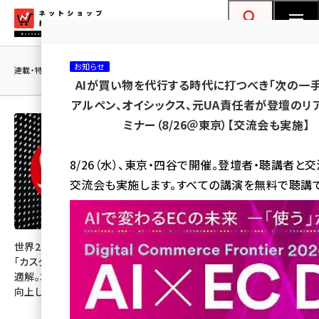
メ
ネットショップ担当者フォーラム
イ
検索
MENU
ン
お知らせ
コ
連載・特集
|
海外
海外情報
海外
AI
メタバース
AIが買い物を代行する時代に打つべき「次の一手
ン
アルペン、オイシックス、元UA責任者が登壇のリ
テ
ミナー（8/26＠東京）【交流会も実施】
ン
ツ
amazon (2245)
8/26（水）、東京・四谷で開催。登壇者・聴講者と
に
交流会も実施します。すべての講演を無料で聴講で
yahoo (1900)
移
動
楽天 (1871)
ecbeing (1207)
世界23位のメガECが実践する
楽天、会話型の「AIコンシェル
「カスタマーサービス×AI」の最
ジュ」で注文額17％増。買い物
アスクル (1118)
適解。3年で顧客満足度144%
体験をどう変えた？
向上した【Lululemon事例】
base (1071)
ビィ・フォアード (773)