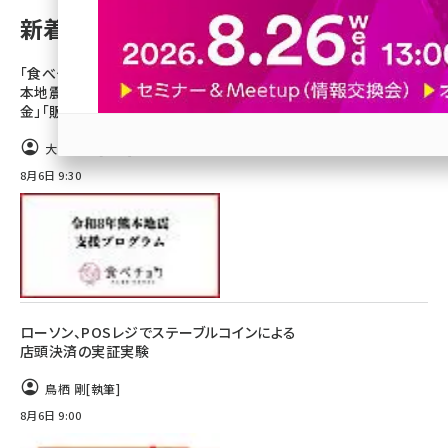
新着記事
revico (739)
「食べチョク」のビビッドガーデン、令和8年熊
本地震で被災を受けた生産者へ「物資」「資
金」「販売再開」で支援
大嶋 喜子
[執筆]
参加登録はこちら↑
8月6日 9:30
ローソン、POSレジでステーブルコインによる
店頭決済の実証実験
鳥栖 剛
[執筆]
8月6日 9:00