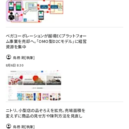
ベガコーポレーションが越境ECプラットフォー
ム事業を売却へ。「OMO型D2Cモデル」に経営
資源を集中
鳥栖 剛
[執筆]
8月6日 8:30
ニトリ、小型店の品ぞろえを拡充。売場面積を
変えずに商品の見せ方や陳列方法を見直し
鳥栖 剛
[執筆]