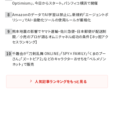
Optimism」、今日からスタート。パシフィコ横浜で開催
AmazonのデータでAI学習は禁止に。新規約「エージェントポ
リシー」でAI・自動化ツールの使用ルールが厳格化
熊本地震の影響でヤマト運輸・佐川急便・日本郵便が配送制
限／小売のプロが語るオムニチャネル成功の条件【ネッ担アク
セスランキング】
千趣会が「刀剣乱舞 ONLINE」「SPY×FAMILY」「くまのプー
さん」「ズートピア2」などのキャラクターおせちを「ベルメゾン
ネット」で販売
人気記事ランキングをもっと見る