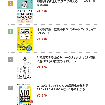
2億円を売り上げたプロが教える note×AI 最
強の副業
￥1,870
増補改訂版 起業の科学 スタートアップサイエ
ンスVer.2
￥3,520
AIで集客する仕組み ～クリックされない時代
に選ばれるAI検索のセオリー～
￥1,760
これからはじめるAIO AI最適化の教科書
AEO・GEO・LLMOがこれ1冊でわかる
￥2,640