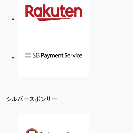
る時代の成長戦略
￥3,190
ママ投資家が育休中に１億貯めた株式投資
￥2,420
￥1,870
フィードバック経営 「沈黙の組織」から「高め合う
マーケティングの真実 P&G・グリコで学んだ失敗
組織」へ
と成長の法則
組織の成果を最大化する ルールのデザイン
￥3,080
￥2,200
￥1,980
Amazonランキングをもっと見る
Amazonランキングをもっと見る
Amazonランキングをもっと見る
シルバースポンサー