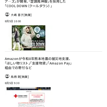
ア―ズ」が開発、「空調風神服」を採用した
「COOL DOWN（クールダウン）」
大嶋 喜子
[執筆]
8月5日 10:00
Amazonが令和8年熊本地震の被災地支援、
「ほしい物リスト」「支援物資」「Amazon Pay」
経由での寄付など
鳥栖 剛
[執筆]
8月5日 9:30