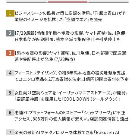
ビジネスシーンの酷暑対策に空調を活用――。「洋服の青山」が作
業服のイメージを払拭した「空調ウエア」を発売
【7/29最新】令和8年熊本地震の影響、ヤマト運輸・佐川急便・
日本郵便が配送制限、熊本全域で集配停止や引受停止も
【熊本地震の影響】ヤマト運輸、佐川急便、日本郵便で配送遅
延や集配停止が発生（7/28時点）
ファーストリテイリング、令和8年熊本地震の被災地緊急支援
でユニクロ商品を2万点寄贈を決定、1億円規模の寄付を予定
女性向け空調ウェアを「イーザッカマニアストア―ズ」が開発、
「空調風神服」を採用した「COOL DOWN（クールダウン）」
老舗ECプラットフォームのEストアー「ショップサーブ」に不正
アクセス、885万件の個人情報が漏えい。店舗関連情報も流出
楽天の最新AIやテクノロジーを体験できる「Rakuten AI