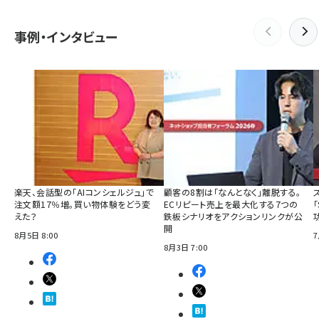
事例・インタビュー
楽天、会話型の「AIコンシェルジュ」で
顧客の8割は「なんとなく」離脱する。
注文額17％増。買い物体験をどう変
ECリピート売上を最大化する7つの
えた？
鉄板シナリオをアクションリンクが公
開
8月5日 8:00
7
8月3日 7:00