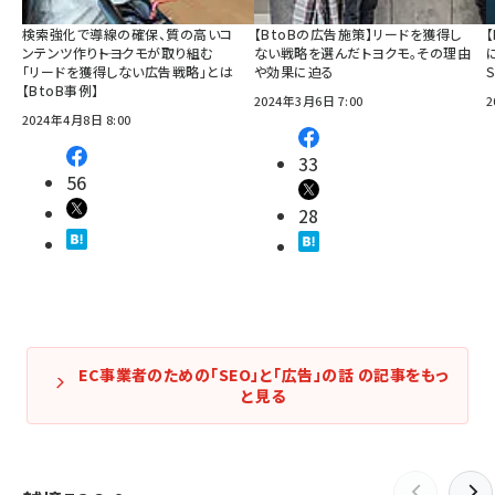
検索強化で導線の確保、質の高いコ
【BtoBの広告施策】リードを獲得し
ンテンツ作り――トヨクモが取り組む
ない戦略を選んだトヨクモ。その理由
「リードを獲得しない広告戦略」とは
や効果に迫る
【BtoB事例】
2024年3月6日 7:00
2
2024年4月8日 8:00
33
56
28
EC事業者のための「SEO」と「広告」の話 の記事をもっ
と見る