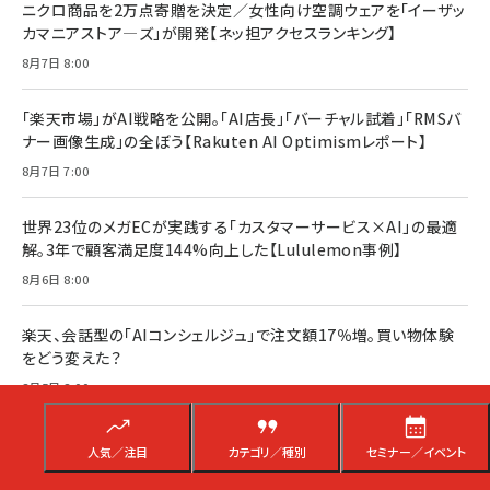
ニクロ商品を2万点寄贈を決定／女性向け空調ウェアを「イーザッ
カマニアストア―ズ」が開発【ネッ担アクセスランキング】
8月7日 8:00
「楽天市場」がAI戦略を公開。「AI店長」「バーチャル試着」「RMSバ
ナー画像生成」の全ぼう【Rakuten AI Optimismレポート】
8月7日 7:00
世界23位のメガECが実践する「カスタマーサービス×AI」の最適
解。3年で顧客満足度144%向上した【Lululemon事例】
8月6日 8:00
楽天、会話型の「AIコンシェルジュ」で注文額17％増。買い物体験
をどう変えた？
8月5日 8:00
成功事例を真似しても成果は出ない！？「自社だけの答え」を見つ
人気／注目
カテゴリ／種別
セミナー／イベント
けよう【ネッ担まとめ】