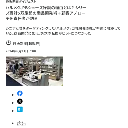
通販新聞ダイジェスト
ハルメク、PBシューズ好調の理由とは？ シリー
ズ累計5万足超の商品開発術＋顧客アプロー
チを責任者が語る
シニア女性をターゲティングした「ハルメク」自社開発の靴が堅調に推移して
いる。商品開発に加え、訴求の転換がヒットにつながった
通販新聞
[転載元]
2024年6月21日 7:00
広告