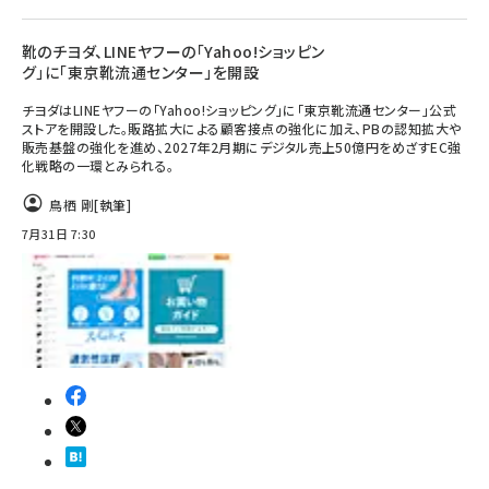
靴のチヨダ、LINEヤフーの「Yahoo!ショッピン
グ」に「東京靴流通センター」を開設
チヨダはLINEヤフーの「Yahoo!ショッピング」に「東京靴流通センター」公式
ストアを開設した。販路拡大による顧客接点の強化に加え、PBの認知拡大や
販売基盤の強化を進め、2027年2月期にデジタル売上50億円をめざすEC強
化戦略の一環とみられる。
鳥栖 剛
[執筆]
7月31日 7:30