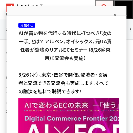
メ
ネットショップ担当者フォーラム
イ
検索
MENU
ン
お知らせ
コ
連載・特集
|
海外
海外情報
海外
AI
メタバース
AIが買い物を代行する時代に打つべき「次の
ン
一手」とは？ アルペン、オイシックス、元UA責
テ
用語「靴」 が使われている記事の一覧
任者が登壇のリアルECセミナー（8/26＠東
ン
京）【交流会も実施】
全 23 記事中 1 ～ 23 を表示中
ツ
amazon (2259)
に
ロコンドが4年ぶりにテレビCMを放映へ、「試
8/26（水）、東京・四谷で開催。登壇者・聴講
着」「返品無料」といったサービスを訴求
yahoo (1908)
移
者と交流できる交流会も実施します。すべて
動
テレビCMの放映期間は1月4日から1月12日までで、日本テレビ系列とフジ
楽天 (1876)
の講演を無料で聴講できます！
テレビ系列で放送
ecbeing (1211)
瀧川 正実
アスクル (1122)
2014年12月24日 11:30
base (1083)
ビィ・フォアード (781)