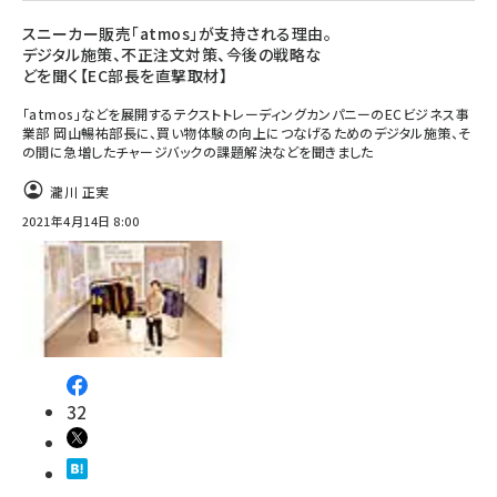
スニーカー販売「atmos」が支持される理由。
デジタル施策、不正注文対策、今後の戦略な
どを聞く【EC部長を直撃取材】
「atmos」などを展開するテクストトレーディングカンパニーのECビジネス事
業部 岡山暢祐部長に、買い物体験の向上につなげるためのデジタル施策、そ
の間に急増したチャージバックの課題解決などを聞きました
瀧川 正実
2021年4月14日 8:00
32