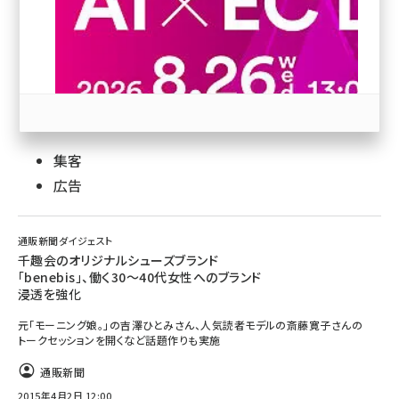
revico (744)
集客
広告
参加登録はこちら↑
通販新聞ダイジェスト
千趣会のオリジナルシューズブランド
「benebis」、働く30～40代女性へのブランド
浸透を強化
元「モーニング娘。」の吉澤ひとみさん、人気読者モデルの斎藤寛子さんの
トークセッションを開くなど話題作りも実施
通販新聞
2015年4月2日 12:00