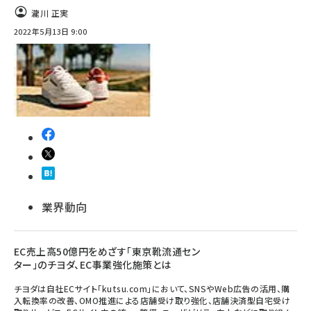
瀧川 正実
2022年5月13日 9:00
業界動向
EC売上高50億円をめざす「東京靴流通セン
ター」のチヨダ、EC事業強化施策とは
チヨダは自社ECサイト「kutsu.com」において、SNSやWeb広告の活用、購
入転換率の改善、OMO推進による店舗受け取り強化、店舗決済型自宅受け