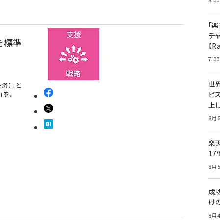
8:00
「楽
チ
を標準
【R
7:00
世
済）」と
ビ
」を、
上し
8月6
楽
1
8月5
成
け
8月4