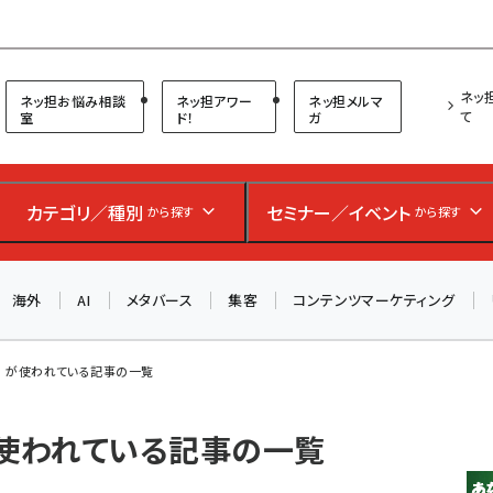
プ担当者フォーラム
ネッ
ネッ担お悩み相談
ネッ担アワー
ネッ担メルマ
て
室
ド！
ガ
お知らせ
AIが買い物を代行する時代に打つべき「次の一手」とは？
カテゴリ／種別
セミナー／イベント
から探す
から探す
アルペン、オイシックス、元UA責任者が登壇のリアルECセ
ミナー（8/26＠東京）【交流会も実施】
海外
AI
メタバース
集客
コンテンツマーケティング
8/26（水）、東京・四谷で開催。登壇者・聴講者と交流できる
交流会も実施します。すべての講演を無料で聴講できます！
rt」 が使われている記事の一覧
」 が使われている記事の一覧