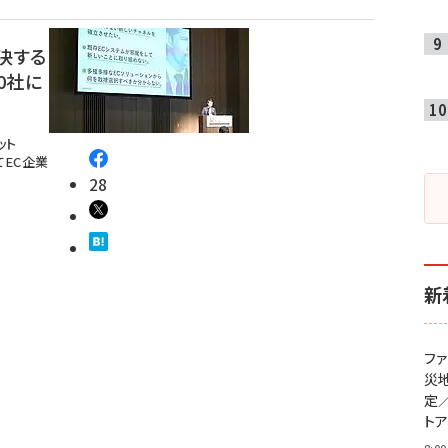
決する
0社に
ット
てEC企業
28
新
フ
災
定
ト