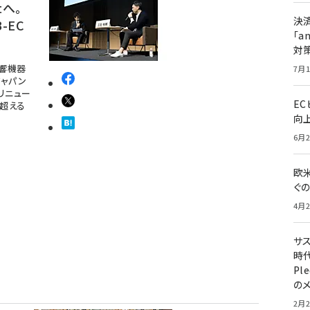
tへ。
決
-EC
「a
対
音響機器
7月1
ジャパン
をリニュー
E
を超える
向
6月2
欧
ぐ
4月2
サ
時代
Pl
の
2月2