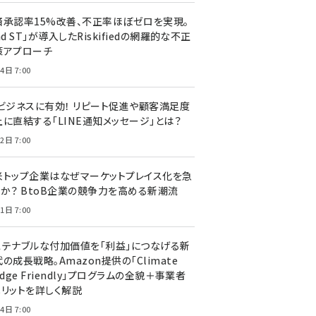
済承認率15%改善、不正率ほぼゼロを実現。
nd ST」が導入したRiskifiedの網羅的な不正
策アプローチ
4日 7:00
Cビジネスに有効！ リピート促進や顧客満足度
上に直結する「LINE通知メッセージ」とは？
2日 7:00
米トップ企業はなぜマーケットプレイス化を急
のか？ BtoB企業の競争力を高める新潮流
1日 7:00
ステナブルな付加価値を「利益」につなげる新
の成長戦略。Amazon提供の「Climate
edge Friendly」プログラムの全貌＋事業者
メリットを詳しく解説
4日 7:00