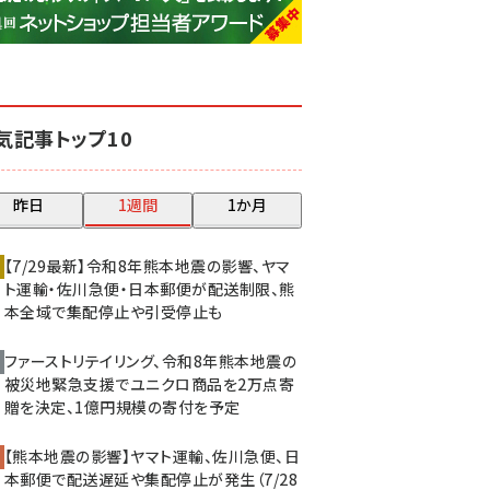
base (1074)
ビィ・フォアード (773)
revico (739)
気記事トップ10
昨日
1週間
1か月
【7/29最新】令和8年熊本地震の影響、ヤマ
ト運輸・佐川急便・日本郵便が配送制限、熊
本全域で集配停止や引受停止も
ファーストリテイリング、令和8年熊本地震の
被災地緊急支援でユニクロ商品を2万点寄
贈を決定、1億円規模の寄付を予定
【熊本地震の影響】ヤマト運輸、佐川急便、日
本郵便で配送遅延や集配停止が発生（7/28