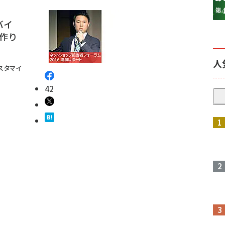
バイ
作り
人
スタマイ
42
参加登録はこちら↑