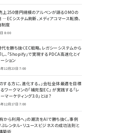
C売上250億円規模のアルペンが語るOMOの
側 ―ECシステム刷新、メディアコマース転換、
価制度
日 8:00
I時代を勝ち抜くEC戦略。レガシーシステムから
し、「Shopify」で実現するPDCA高速化とイ
ベーション
5年12月23日 7:00
声のする方に、進化する。」会社全体最適を目標
するワークマンの「補完型EC」 が実践する「レ
ーマーケティング3.0」とは？
5年12月17日 7:00
所有から利用へ」の潮流をAIで勝ち抜く。事例
学ぶレンタル・リユースビジネスの成功法則と
C構築術