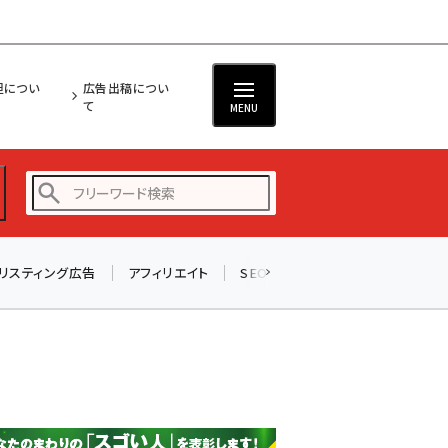
担につい
広告出稿につい
て
MENU
リスティング広告
アフィリエイト
SEO
メール
ソーシャル
amazon (2247)
yahoo (1900)
楽天 (1871)
ecbeing (1207)
アスクル (1119)