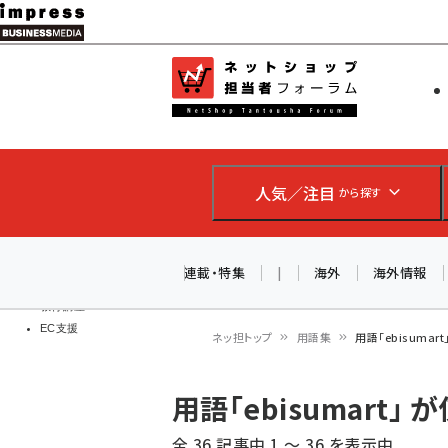
メ
イ
EC担当者
ネットショッ
ン
Web担当者
コ
製品導入
ン
企業IT
ソフト開発
テ
IoT・AI
人気／注目
から探す
ン
DCクラウド
研究・調査
ツ
エネルギー
に
連載・特集
|
海外
海外情報
ドローン
移
教育講座
EC支援
動
ネッ担トップ
用語集
用語「ebisuma
パ
用語「ebisumart
ン
全 36 記事中 1 ～ 36 を表示中