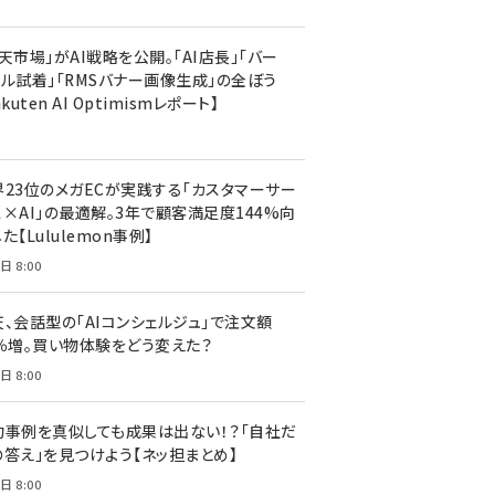
天市場」がAI戦略を公開。「AI店長」「バー
ャル試着」「RMSバナー画像生成」の全ぼう
akuten AI Optimismレポート】
界23位のメガECが実践する「カスタマーサー
ス×AI」の最適解。3年で顧客満足度144%向
た【Lululemon事例】
日 8:00
天、会話型の「AIコンシェルジュ」で注文額
7％増。買い物体験をどう変えた？
日 8:00
功事例を真似しても成果は出ない！？「自社だ
の答え」を見つけよう【ネッ担まとめ】
日 8:00