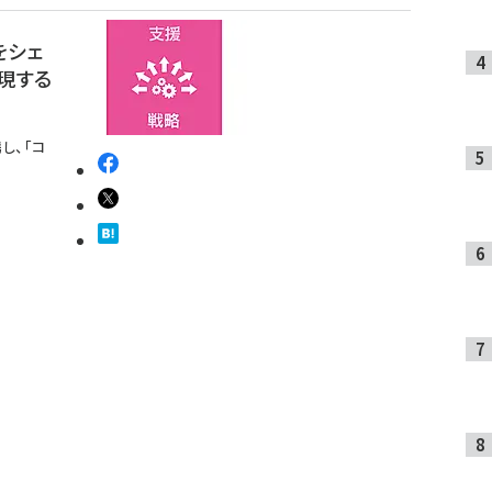
をシェ
現する
携し、「コ