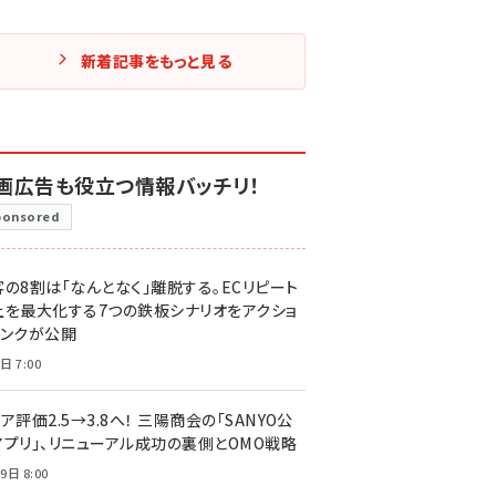
新着記事をもっと見る
画広告も役立つ情報バッチリ！
ponsored
客の8割は「なんとなく」離脱する。ECリピート
上を最大化する7つの鉄板シナリオをアクショ
リンクが公開
日 7:00
ア評価2.5→3.8へ！ 三陽商会の「SANYO公
アプリ」、リニューアル成功の裏側とOMO戦略
9日 8:00