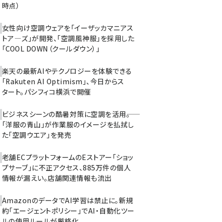
時点）
女性向け空調ウェアを「イーザッカマニアス
トア―ズ」が開発、「空調風神服」を採用した
「COOL DOWN（クールダウン）」
楽天の最新AIやテクノロジーを体験できる
「Rakuten AI Optimism」、今日からス
タート。パシフィコ横浜で開催
ビジネスシーンの酷暑対策に空調を活用――。
「洋服の青山」が作業服のイメージを払拭し
た「空調ウエア」を発売
老舗ECプラットフォームのEストアー「ショッ
プサーブ」に不正アクセス、885万件の個人
情報が漏えい。店舗関連情報も流出
AmazonのデータでAI学習は禁止に。新規
約「エージェントポリシー」でAI・自動化ツー
ルの使用ルールが厳格化