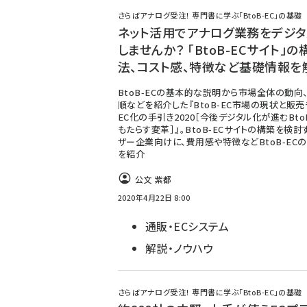
さらばアナログ受注！ 専門書に学ぶ「BtoB-EC」の基礎
ネット活用でアナログ業務をデジ
しませんか？ 「BtoB-ECサイト」の
法、コスト感、特徴など基礎情報を
BtoB-ECの基本的な説明から市場全体の動向
順などを紹介した『BtoB-EC市場の現状と販売
EC化の手引き2020［今後デジタル化が進むBto
もたらす変革］』。BtoB-ECサイトの構築を検
ザー企業向けに、費用感や特徴などBtoB-EC
を紹介
公文 紫都
2020年4月22日 8:00
通販・ECシステム
解説・ノウハウ
さらばアナログ受注！ 専門書に学ぶ「BtoB-EC」の基礎