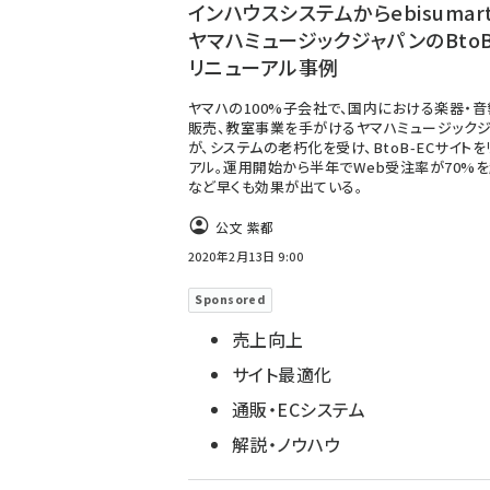
インハウスシステムからebisumar
ヤマハミュージックジャパンのBtoB
リニューアル事例
ヤマハの100%子会社で、国内における楽器・
販売、教室事業を手がけるヤマハミュージック
が、システムの老朽化を受け、BtoB-ECサイト
アル。運用開始から半年でWeb受注率が70%
など早くも効果が出ている。
公文 紫都
2020年2月13日 9:00
Sponsored
売上向上
サイト最適化
通販・ECシステム
解説・ノウハウ