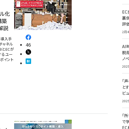
E
タル化
裏
構築
評
解説
2月4
、導入手
チャネル
46
A
BとECが
脱却
討するユー
ノ
のポイント
202
「
と
ビュ
202
「
で
E