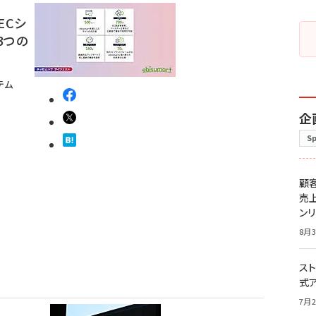
ECシ
3つの
テム
企
S
顧
売
ン
8月3
スト
式
7月2