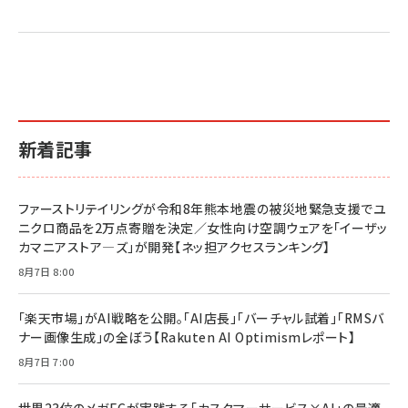
新着記事
ファーストリテイリングが令和8年熊本地震の被災地緊急支援でユ
ニクロ商品を2万点寄贈を決定／女性向け空調ウェアを「イーザッ
カマニアストア―ズ」が開発【ネッ担アクセスランキング】
8月7日 8:00
「楽天市場」がAI戦略を公開。「AI店長」「バーチャル試着」「RMSバ
ナー画像生成」の全ぼう【Rakuten AI Optimismレポート】
8月7日 7:00
世界23位のメガECが実践する「カスタマーサービス×AI」の最適