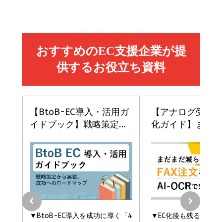
売れ筋ランキング
グ
更新日時：2026/06/26 19:05
更新日時：2026/06/26 19:05
更新日時：2026/06/26 19:05
2億円を売り上げたプロが教える note×AI 最強の
anan(アンアン)2026/07/01号 No.2501[魅せる
ベインキャピタル 企業価値向上力の秘密
副業
カラダ2026／宮舘涼太]
￥2,640
￥1,870
￥880
イシューからはじめよ［改訂版］――知的生産の「シンプ
小さな会社は戦略が9割
anan(アンアン)2026/06/24号 No.2500増刊
ルな本質」
スペシャルエディション[王道エンタメの矜持／
￥1,980
BTS]
￥2,200
￥1,100
ドリルを売るには穴を売れ
経営メモ 16年の起業家人生で得た知見
anan(アンアン)2026/07/08号 No.2502[2026
￥1,815
￥2,750
年後半、あなたの恋と運命／山田涼介]
￥880
Brand Shift(ブランド・シフト): 「信頼」で選ばれ
影響力の武器［新版］：人を動かす七つの原理
る時代の成長戦略
￥3,190
ママ投資家が育休中に１億貯めた株式投資
￥2,420
￥1,870
フィードバック経営 「沈黙の組織」から「高め合う
マーケティングの真実 P&G・グリコで学んだ失敗
組織」へ
と成長の法則
組織の成果を最大化する ルールのデザイン
￥3,080
￥2,200
￥1,980