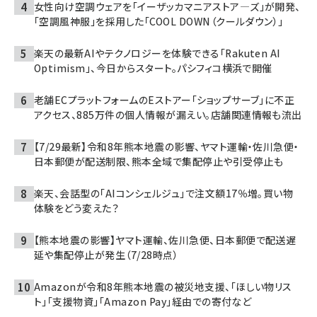
女性向け空調ウェアを「イーザッカマニアストア―ズ」が開発、
「空調風神服」を採用した「COOL DOWN（クールダウン）」
楽天の最新AIやテクノロジーを体験できる「Rakuten AI
Optimism」、今日からスタート。パシフィコ横浜で開催
老舗ECプラットフォームのEストアー「ショップサーブ」に不正
アクセス、885万件の個人情報が漏えい。店舗関連情報も流出
【7/29最新】令和8年熊本地震の影響、ヤマト運輸・佐川急便・
日本郵便が配送制限、熊本全域で集配停止や引受停止も
楽天、会話型の「AIコンシェルジュ」で注文額17％増。買い物
体験をどう変えた？
【熊本地震の影響】ヤマト運輸、佐川急便、日本郵便で配送遅
延や集配停止が発生（7/28時点）
Amazonが令和8年熊本地震の被災地支援、「ほしい物リス
ト」「支援物資」「Amazon Pay」経由での寄付など