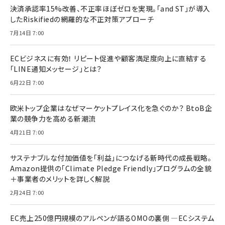
決済承認率15%改善、不正率ほぼゼロを実現。「and ST」が導入
したRiskifiedの網羅的な不正対策アプローチ
7月14日 7:00
ECビジネスに有効！ リピート促進や顧客満足度向上に直結する
「LINE通知メッセージ」とは？
6月22日 7:00
欧米トップ企業はなぜマーケットプレイス化を急ぐのか？ BtoB企
業の競争力を高める新潮流
4月21日 7:00
サステナブルな付加価値を「利益」につなげる新時代の成長戦略。
Amazon提供の「Climate Pledge Friendly」プログラムの全貌
＋事業者のメリットを詳しく解説
2月24日 7:00
EC売上250億円規模のアルペンが語るOMOの裏側 ―ECシステム