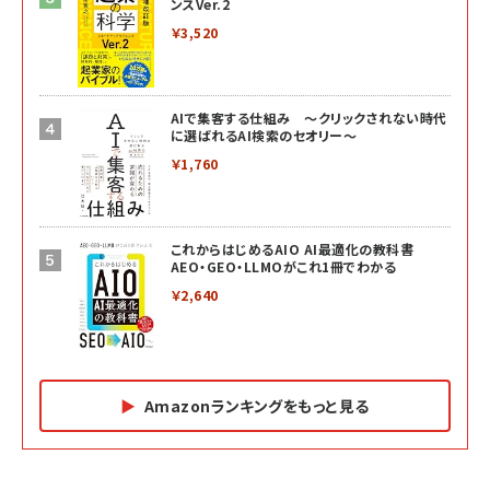
ンスVer.2
￥3,520
AIで集客する仕組み ～クリックされない時代
に選ばれるAI検索のセオリー～
￥1,760
これからはじめるAIO AI最適化の教科書
AEO・GEO・LLMOがこれ1冊でわかる
￥2,640
Amazonランキングをもっと見る
Amazon マーケティング・セールス全般関連書籍 の
Amazon ビジネス・経済関連書籍 の売れ筋ランキン
Amazon 経営戦略関連書籍 の売れ筋ランキング