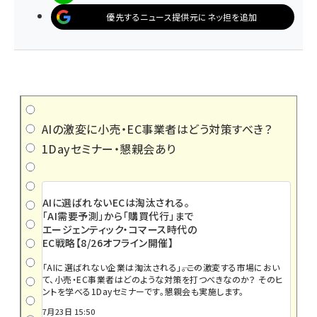
優先するニュース提供元にネッ担を追加
AIの激変に小売・EC事業者はどう対策すべき？
1Dayセミナー・懇親会あり
AIに選ばれないECは淘汰される。
「AI需要予測」から「購買代行」まで
エージェンティック・コマース時代の
EC戦略【8/26オフライン開催】
「AIに選ばれない企業は淘汰される」――。この激変する市場におい
て、小売・EC事業者はどのような対策を打つべきなのか？ そのヒ
ントを学べる1Dayセミナーです。懇親会も実施します。
7月23日 15:50