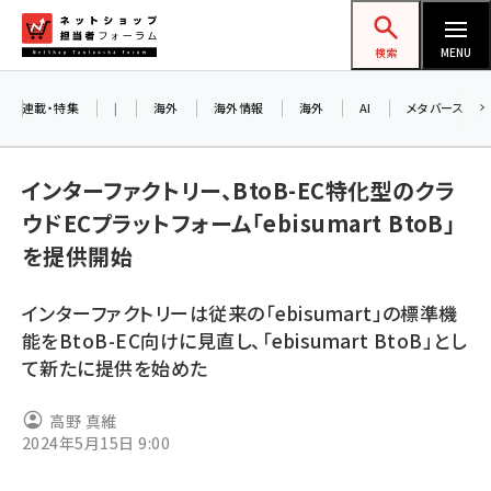
メ
ネットショップ担当者フォーラム
イ
検索
MENU
ン
コ
連載・特集
|
海外
海外情報
海外
AI
メタバース
ン
テ
インターファクトリー、BtoB-EC特化型のクラ
ン
ウドECプラットフォーム「ebisumart BtoB」
ツ
amazon (2259)
を提供開始
に
yahoo (1908)
移
インターファクトリーは従来の「ebisumart」の標準機
動
楽天 (1877)
能をBtoB-EC向けに見直し、「ebisumart BtoB」とし
て新たに提供を始めた
ecbeing (1211)
アスクル (1124)
高野 真維
2024年5月15日 9:00
base (1084)
ビィ・フォアード (784)